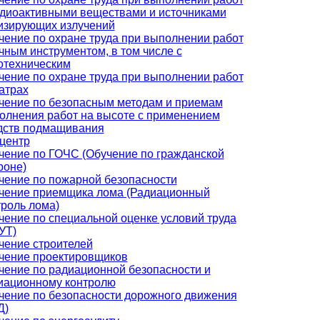
адиоактивными веществами и источниками
изирующих излучений
чение по охране труда при выполнении работ
учным инструментом, в том числе с
отехническим
чение по охране труда при выполнении работ
еатрах
чение по безопасным методам и приемам
олнения работ на высоте с применением
дств подмащивания
центр
чение по ГОЧС (Обучение по гражданской
роне)
чение по пожарной безопасности
чение приемщика лома (Радиационный
троль лома)
чение по специальной оценке условий труда
УТ)
чение строителей
чение проектировщиков
чение по радиационной безопасности и
иационному контролю
чение по безопасности дорожного движения
Д)