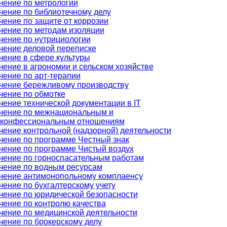
чение по метрологии
чение по библиотечному делу
чение по защите от коррозии
чение по методам изоляции
чение по нутрициологии
чение деловой переписке
чение в сфере культуры
чение в агрономии и сельском хозяйстве
чение по арт-терапии
чение бережливому производству
чение по обмотке
чение технической документации в IT
чение по межнациональным и
конфессиональным отношениям
чение контрольной (надзорной) деятельности
чение по программе Честный знак
чение по программе Чистый воздух
чение по горноспасательным работам
чение по водным ресурсам
чение антимонопольному комплаенсу
чение по бухгалтерскому учету
чение по юридической безопасности
чение по контролю качества
чение по медицинской деятельности
чение по брокерскому делу