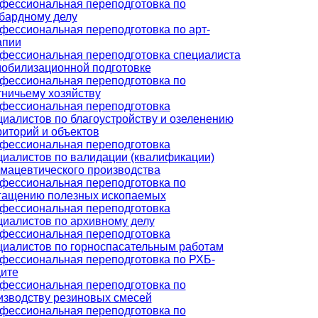
фессиональная переподготовка по
бардному делу
фессиональная переподготовка по арт-
апии
фессиональная переподготовка специалиста
мобилизационной подготовке
фессиональная переподготовка по
тничьему хозяйству
фессиональная переподготовка
циалистов по благоустройству и озеленению
риторий и объектов
фессиональная переподготовка
циалистов по валидации (квалификации)
мацевтического производства
фессиональная переподготовка по
гащению полезных ископаемых
фессиональная переподготовка
циалистов по архивному делу
фессиональная переподготовка
циалистов по горноспасательным работам
фессиональная переподготовка по РХБ-
ите
фессиональная переподготовка по
изводству резиновых смесей
фессиональная переподготовка по