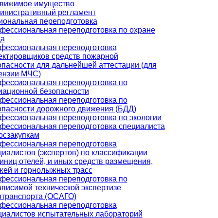
вижимое имущество
инистративный регламент
ональная переподготовка
фессиональная переподготовка по охране
да
фессиональная переподготовка
ектировщиков средств пожарной
опасности для дальнейшей аттестации (для
ензии МЧС)
фессиональная переподготовка по
иационной безопасности
фессиональная переподготовка по
опасности дорожного движения (БДД)
фессиональная переподготовка по экологии
фессиональная переподготовка специалиста
госзакупкам
фессиональная переподготовка
циалистов (экспертов) по классификации
тиниц отелей, и иных средств размещения,
жей и горнолыжных трасс
фессиональная переподготовка по
ависимой технической экспертизе
отранспорта (ОСАГО)
фессиональная переподготовка
циалистов испытательных лабораторий