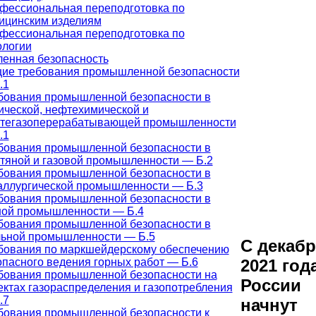
фессиональная переподготовка по
ицинским изделиям
фессиональная переподготовка по
ологии
енная безопасность
ие требования промышленной безопасности
.1
бования промышленной безопасности в
ической, нефтехимической и
тегазоперерабатывающей промышленности
.1
бования промышленной безопасности в
тяной и газовой промышленности — Б.2
бования промышленной безопасности в
аллургической промышленности — Б.3
бования промышленной безопасности в
ной промышленности — Б.4
бования промышленной безопасности в
льной промышленности — Б.5
С декаб
бования по маркшейдерскому обеспечению
опасного ведения горных работ — Б.6
2021 год
бования промышленной безопасности на
России
ектах газораспределения и газопотребления
.7
начнут
бования промышленной безопасности к