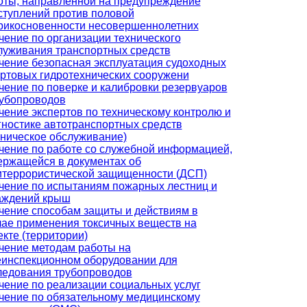
оты, направленной на предупреждение
ступлений против половой
рикосновенности несовершеннолетних
чение по организации технического
луживания транспортных средств
чение безопасная эксплуатация судоходных
ортовых гидротехнических сооружени
чение по поверке и калибровки резервуаров
рубопроводов
чение экспертов по техническому контролю и
гностике автотранспортных средств
хническое обслуживание)
чение по работе со служебной информацией,
ержащейся в документах об
итеррористической защищенности (ДСП)
чение по испытаниям пожарных лестниц и
аждений крыш
чение способам защиты и действиям в
чае применения токсичных веществ на
екте (территории)
чение методам работы на
еинспекционном оборудовании для
ледования трубопроводов
чение по реализации социальных услуг
чение по обязательному медицинскому