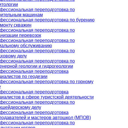
итологии
фессиональная переподготовка по
оительным машинам
фессиональная переподготовка по бурению
емонту скважин
фессиональная переподготовка по
анизации перевозок
фессиональная переподготовка по
иальному обслуживанию
фессиональная переподготовка по
аховому делу
фессиональная переподготовка по
енерной геологии и гидрогеологии
фессиональная переподготовка
циалистов по геодезии
фессиональная переподготовка по горному
у
фессиональная переподготовка
циалистов в сфере туристской деятельности
фессиональная переподготовка по
кшейдерскому делу
фессиональная переподготовка
подавателей и мастеров автошкол (МПОВ)
фессиональная переподготовка по
плуатации котлов