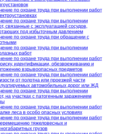
ргоустановок
чение по охране труда при выполнении работ
лектроустановках
чение по охране труда при выполнении
от, связанные с эксплуатацией сосудов,
отающих под избыточным давлением
чение по охране труда при обращении с
отными
чение по охране труда при выполнении
олазных работ
чение по охране труда при выполнении работ
поиску, идентификации, обезвреживанию и
чтожению взрывоопасных предметов
чение по охране труда при выполнении работ
лизости от полотна или проезжей части
плуатируемых автомобильных дорог или ЖД
чение по охране труда при выполнении
от, на участках с патогенным заражением
вы
чение по охране труда при выполнении работ
валке леса в особо опасных условиях
чение по охране труда при выполнении работ
перемещению тяжеловесных и
пногабаритных грузов
чение по охране труда при выполнении работ