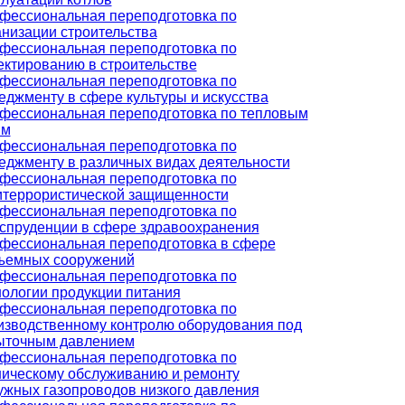
фессиональная переподготовка по
анизации строительства
фессиональная переподготовка по
ектированию в строительстве
фессиональная переподготовка по
еджменту в сфере культуры и искусства
фессиональная переподготовка по тепловым
ям
фессиональная переподготовка по
еджменту в различных видах деятельности
фессиональная переподготовка по
итеррористической защищенности
фессиональная переподготовка по
спруденции в сфере здравоохранения
фессиональная переподготовка в сфере
ъемных сооружений
фессиональная переподготовка по
нологии продукции питания
фессиональная переподготовка по
изводственному контролю оборудования под
ыточным давлением
фессиональная переподготовка по
ническому обслуживанию и ремонту
ужных газопроводов низкого давления