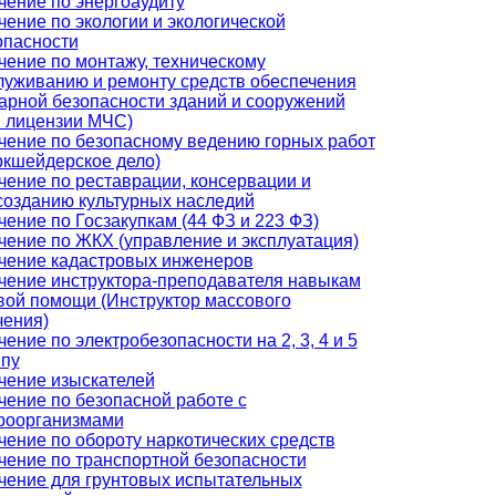
чение по энергоаудиту
чение по экологии и экологической
опасности
чение по монтажу, техническому
луживанию и ремонту средств обеспечения
арной безопасности зданий и сооружений
я лицензии МЧС)
чение по безопасному ведению горных работ
ркшейдерское дело)
чение по реставрации, консервации и
созданию культурных наследий
чение по Госзакупкам (44 ФЗ и 223 ФЗ)
чение по ЖКХ (управление и эксплуатация)
чение кадастровых инженеров
чение инструктора-преподавателя навыкам
вой помощи (Инструктор массового
чения)
ение по электробезопасности на 2, 3, 4 и 5
ппу
чение изыскателей
чение по безопасной работе с
роорганизмами
чение по обороту наркотических средств
чение по транспортной безопасности
чение для грунтовых испытательных