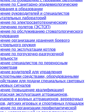
чение по Санитарно-эпидемиологические
бования в образовании
чение руководителей и специалистов
ытательных лабораторий
чение по электросветотехническому
спечению полетов (ЭСТОП)
чение по обслуживанию стоматологического
рудования
чение организации хранения боевого
естрельного оружия
чение по эксплуатации котлов
чение по погрузочно-разгрузочной
тельности
чение специалистов по переносным
рометрам
чение водителей для управления
нспортными средствами, оборудованными
ройствами для подачи специальных световых
вуковых сигналов
чение (повышение квалификации)
опасная эксплуатация аттракционов,
апарков и водных аттракционов, веревочных
ков, детских игровых и спортивных площадок
чение по организации профилактической