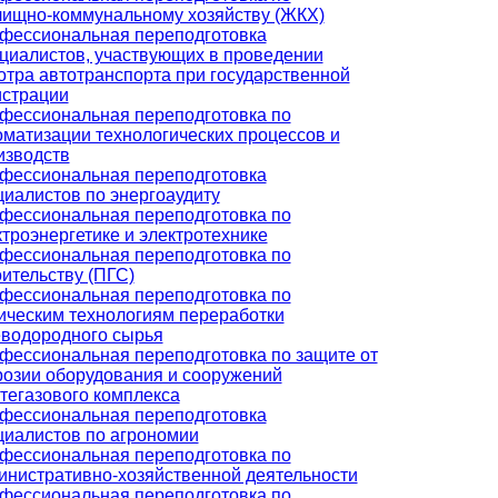
ищно-коммунальному хозяйству (ЖКХ)
фессиональная переподготовка
циалистов, участвующих в проведении
отра автотранспорта при государственной
истрации
фессиональная переподготовка по
оматизации технологических процессов и
изводств
фессиональная переподготовка
циалистов по энергоаудиту
фессиональная переподготовка по
ктроэнергетике и электротехнике
фессиональная переподготовка по
оительству (ПГС)
фессиональная переподготовка по
ическим технологиям переработки
еводородного сырья
фессиональная переподготовка по защите от
розии оборудования и сооружений
тегазового комплекса
фессиональная переподготовка
циалистов по агрономии
фессиональная переподготовка по
инистративно-хозяйственной деятельности
фессиональная переподготовка по