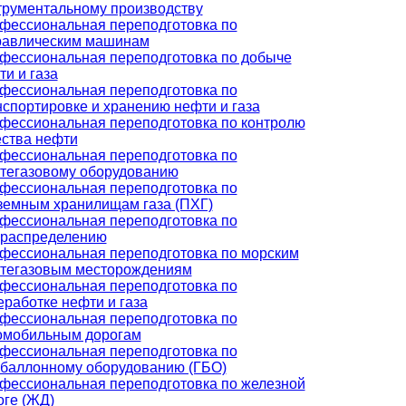
трументальному производству
фессиональная переподготовка по
равлическим машинам
фессиональная переподготовка по добыче
ти и газа
фессиональная переподготовка по
нспортировке и хранению нефти и газа
фессиональная переподготовка по контролю
ества нефти
фессиональная переподготовка по
тегазовому оборудованию
фессиональная переподготовка по
земным хранилищам газа (ПХГ)
фессиональная переподготовка по
ораспределению
фессиональная переподготовка по морским
тегазовым месторождениям
фессиональная переподготовка по
еработке нефти и газа
фессиональная переподготовка по
омобильным дорогам
фессиональная переподготовка по
обаллонному оборудованию (ГБО)
фессиональная переподготовка по железной
оге (ЖД)