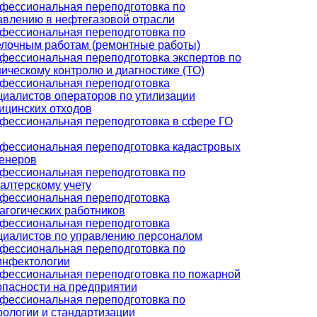
фессиональная переподготовка по
авлению в нефтегазовой отрасли
фессиональная переподготовка по
елочным работам (ремонтные работы)
фессиональная переподготовка экспертов по
ническому контролю и диагностике (ТО)
фессиональная переподготовка
циалистов операторов по утилизации
ицинских отходов
фессиональная переподготовка в сфере ГО
фессиональная переподготовка кадастровых
енеров
фессиональная переподготовка по
галтерскому учету
фессиональная переподготовка
агогических работников
фессиональная переподготовка
циалистов по управлению персоналом
фессиональная переподготовка по
инфектологии
фессиональная переподготовка по пожарной
опасности на предприятии
фессиональная переподготовка по
рологии и стандартизации