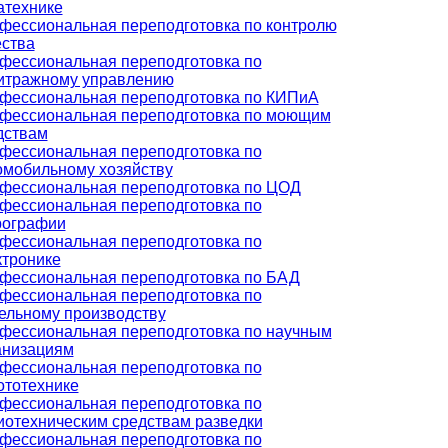
атехнике
фессиональная переподготовка по контролю
ества
фессиональная переподготовка по
итражному управлению
фессиональная переподготовка по КИПиА
фессиональная переподготовка по моющим
дствам
фессиональная переподготовка по
омобильному хозяйству
фессиональная переподготовка по ЦОД
фессиональная переподготовка по
рографии
фессиональная переподготовка по
ктронике
фессиональная переподготовка по БАД
фессиональная переподготовка по
ельному производству
фессиональная переподготовка по научным
анизациям
фессиональная переподготовка по
ототехнике
фессиональная переподготовка по
иотехническим средствам разведки
фессиональная переподготовка по