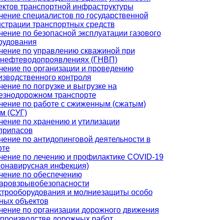
ектов транспортной инфраструктуры
чение специалистов по государственной
истрации транспортных средств
чение по безопасной эксплуатации газового
рудования
чение по управлению скважиной при
онефтеводопроявлениях (ГНВП)
чение по организации и проведению
изводственного контроля
чение по погрузке и выгрузке на
езнодорожном транспорте
чение по работе с сжиженным (сжатым)
м (СУГ)
чение по хранению и утилизации
припасов
чение по антидопинговой деятельности в
рте
чение по лечению и профилактике COVID-19
ронавирусная инфекция)
чение по обеспечению
аровзрывобезопасности
ктрооборудования и молниезащиты особо
ных объектов
чение по организации дорожного движения
 производстве дорожных работ