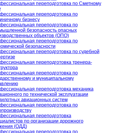
фессиональная переподготовка по Сметному
у
фессиональная переподготовка по
тиничному бизнесу
фессиональная переподготовка по
мышленной безопасность опасных
изводственных объектов (ОПО)
фессиональная переподготовка по
номической безопасности
фессиональная переподготовка по судебной
пертизе
фессиональная переподготовка тренера-
труктора
фессиональная переподготовка по
ударственному и муниципальному
авлению
фессиональная переподготовка механика
ационного по технической эксплуатации
пилотных авиационных систем
фессиональная переподготовка по
опроизводству
фессиональная переподготовка
циалистов по организации дорожного
жения (ОДД)
фессиональная переподготовка по