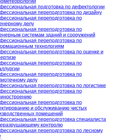
рометеорологии
фессиональная подготовка по дефектологии
фессиональная переподготовка по дизайну
фессиональная переподготовка по
енерному делу
фессиональная переподготовка по
енерным системам зданий и сооружений
фессиональная переподготовка по
ормационным технологиям
фессиональная переподготовка по оценке и
пертизе
фессиональная переподготовка по
аллургии
фессиональная переподготовка по
лиотечному делу
фессиональная переподготовка по логистике
фессиональная переподготовка по
иностроению
фессиональная переподготовка по
ектированию и обслуживанию чистых
изводственных помещений
фессиональная переподготовка специалиста
неразрушающему контролю
фессиональная переподготовка по лесному
у