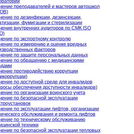
ораторий
чение преподавателей и мастеров автошкол
ОВ)
чение по дезинфекции, дезинсекции,
атизации, фумигации и стерилизации
чение внутренних аудиторов по СМК ISO
О)
чение по экспортному контролю
чение по измерению и оценке вредных
изводственных факторов
чение по защите персональных данных
чение по обращению с медицинскими
одами
чение противодействию коррупции
тикоррупции)
чение по доступной среде для инвалидов
просы обеспечения доступности инвалидов)
чение по организации воинского учета
чение по безопасной эксплуатации
ктроустановок
чение по эксплуатации лифтов, организации
нического обслуживания и ремонта лифтов
чение по техническому обслуживанию
ицинской техники
чение по безопасной эксплуатации тепловых