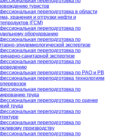
фессиональная переподготовка по
ровождению туристов
фессиональная переподготовка в области
ема, хранения и отгрузки нефти и
тепродуктов (ГСМ)
фессиональная переподготовка по
одильному оборудованию
фессиональная переподготовка по
итарно-эпидемиологической экспертизе
фессиональная переподготовка по
еринарно-санитарной экспертизе
фессиональная переподготовка по
ароведению
фессиональная переподготовка по РАО и РВ
фессиональная переподготовка технологиям
зоперевозок
фессиональная переподготовка по
мированию труда
фессиональная переподготовка по оценке
овий труда
фессиональная переподготовка по
итектуре
фессиональная переподготовка по
ежливому производству
фессиональная переподготовка по