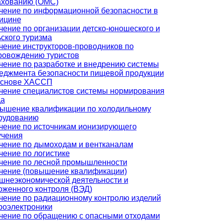
ахованию (ОМС)
чение по информационной безопасности в
ицине
чение по организации детско-юношеского и
ьского туризма
чение инструкторов-проводников по
ровождению туристов
чение по разработке и внедрению системы
еджмента безопасности пищевой продукции
основе ХАССП
чение специалистов системы нормирования
да
ышение квалификации по холодильному
рудованию
чение по источникам ионизирующего
учения
чение по дымоходам и вентканалам
чение по логистике
чение по лесной промышленности
чение (повышение квалификации)
шнеэкономической деятельности и
оженного контроля (ВЭД)
чение по радиационному контролю изделий
роэлектроники
чение по обращению с опасными отходами