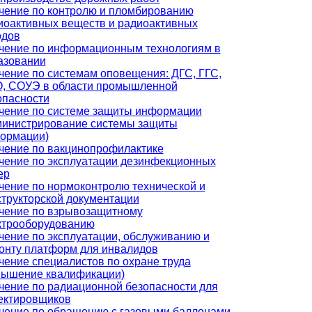
чение по контролю и пломбированию
иоактивных веществ и радиоактивных
одов
чение по информационным технологиям в
азовании
чение по системам оповещения: ДГС, ГГС,
, СОУЭ в области промышленной
опасности
чение по системе защиты информации
министрирование системы защиты
ормации)
чение по вакцинопрофилактике
чение по эксплуатации дезинфекционных
ер
чение по нормоконтролю технической и
структорской документации
чение по взрывозащитному
ктрооборудованию
чение по эксплуатации, обслуживанию и
онту платформ для инвалидов
чение специалистов по охране труда
вышение квалификации)
чение по радиационной безопасности для
ектировщиков
чение по обращению с газовыми баллонами