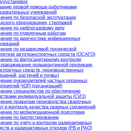
ргоустановок
зание первой помощи работниками
азовательных учреждений
чение по безопасной эксплуатации
адского оборудования, стеллажей
чение по нефтегазовому делу
чение по отделочным работам
чение по диагностике инфекционных
олеваний
чение по независимой технической
пертизе автотранспортных средств (ОСАГО)
чение по фитосанитарному контролю
еззараживание подкарантинной продукции,
нспортных средств, производственных
ещений, растений и почвы)
чение руководителей частных охранных
дприятий ЧОП (организаций)
чение специалистов по обеспечению
дствами индивидуальной защиты (СИЗ)
чение правилам производства сварочных
от и контроль качества сварных соединений
чение по мобилизационной подготовке
чение по биотестированию
чение по учету и контролю радиоактивных
еств и радиоактивных отходов (РВ и РАО)