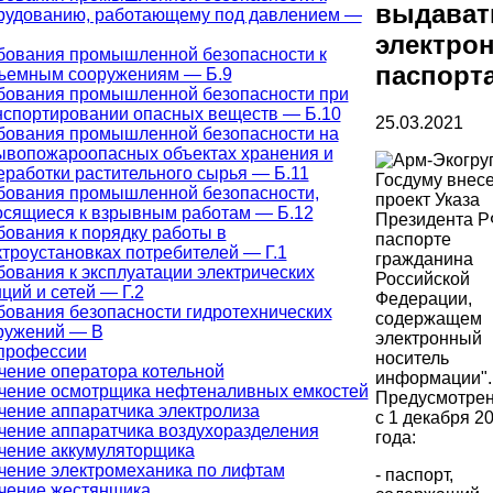
выдават
рудованию, работающему под давлением —
электро
бования промышленной безопасности к
паспорт
ъемным сооружениям — Б.9
бования промышленной безопасности при
нспортировании опасных веществ — Б.10
25.03.2021
бования промышленной безопасности на
ывопожароопасных объектах хранения и
еработки растительного сырья — Б.11
Госдуму внес
бования промышленной безопасности,
проект Указа
осящиеся к взрывным работам — Б.12
Президента Р
бования к порядку работы в
паспорте
ктроустановках потребителей — Г.1
гражданина
бования к эксплуатации электрических
Российской
ций и сетей — Г.2
Федерации,
бования безопасности гидротехнических
содержащем
ружений — В
электронный
профессии
носитель
чение оператора котельной
информации".
чение осмотрщика нефтеналивных емкостей
Предусмотрен
чение аппаратчика электролиза
с 1 декабря 2
чение аппаратчика воздухоразделения
года:
чение аккумуляторщика
чение электромеханика по лифтам
- паспорт,
чение жестянщика