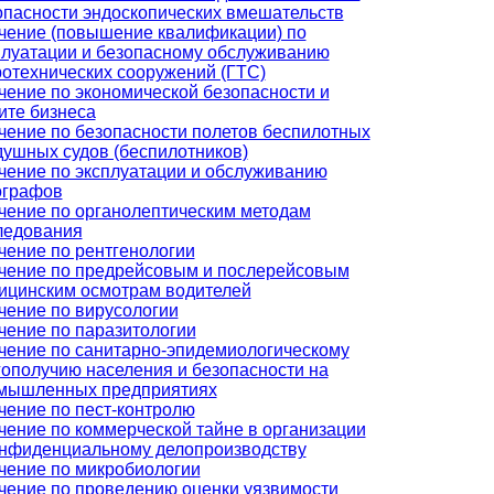
опасности эндоскопических вмешательств
чение (повышение квалификации) по
плуатации и безопасному обслуживанию
ротехнических сооружений (ГТС)
чение по экономической безопасности и
ите бизнеса
чение по безопасности полетов беспилотных
душных судов (беспилотников)
чение по эксплуатации и обслуживанию
ографов
чение по органолептическим методам
ледования
чение по рентгенологии
чение по предрейсовым и послерейсовым
ицинским осмотрам водителей
чение по вирусологии
чение по паразитологии
чение по санитарно-эпидемиологическому
гополучию населения и безопасности на
мышленных предприятиях
чение по пест-контролю
чение по коммерческой тайне в организации
онфиденциальному делопроизводству
чение по микробиологии
чение по проведению оценки уязвимости