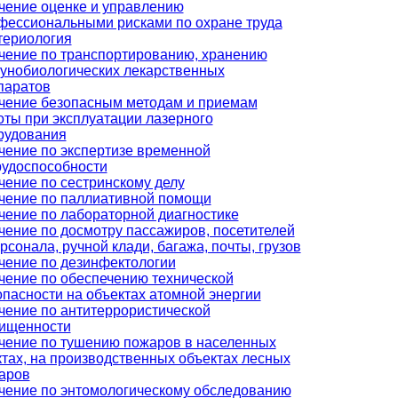
чение оценке и управлению
фессиональными рисками по охране труда
териология
чение по транспортированию, хранению
унобиологических лекарственных
паратов
чение безопасным методам и приемам
оты при эксплуатации лазерного
рудования
чение по экспертизе временной
рудоспособности
чение по сестринскому делу
чение по паллиативной помощи
чение по лабораторной диагностике
чение по досмотру пассажиров, посетителей
рсонала, ручной клади, багажа, почты, грузов
чение по дезинфектологии
чение по обеспечению технической
опасности на объектах атомной энергии
чение по антитеррористической
ищенности
чение по тушению пожаров в населенных
ктах, на производственных объектах лесных
аров
чение по энтомологическому обследованию