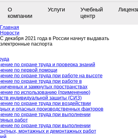
О
Услуги
Учебный
Лиценз
компании
центр
Главная
Новости
С декабря 2021 года в России начнут выдавать
электронные паспорта
руда
чение по охране труда и проверка знаний
чение по первой помощи
чение по охране труда при работе на высоте
чение по охране труда при работе в
аниченных и замкнутых пространствах
чение по использованию (применению)
дств индивидуальной защиты (СИЗ)
чение по охране труда при воздействии
дных и опасных производственных факторов
чение по охране труда при выполнении
ляных работ
чение по охране труда при выполнении
онтных, монтажных и демонтажных работ
ний