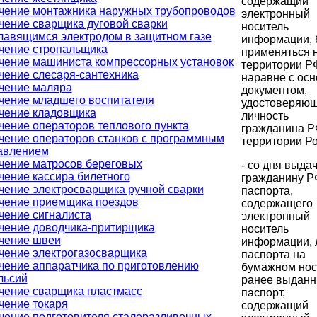
содержащий
чение монтажника наружных трубопроводов
электронный
чение сварщика дуговой сварки
носитель
лавящимся электродом в защитном газе
информации, 
чение стропальщика
применяться 
чение машиниста компрессорных установок
территории Р
чение слесаря-сантехника
наравне с ос
чение маляра
документом,
чение младшего воспитателя
удостоверяю
чение кладовщика
личность
чение операторов теплового пункта
гражданина Р
чение операторов станков с программным
территории Ро
авлением
чение матросов береговых
- со дня выда
чение кассира билетного
гражданину Р
чение электросварщика ручной сварки
паспорта,
чение приемщика поездов
содержащего
чение сигналиста
электронный
чение доводчика-притирщика
носитель
чение швеи
информации, 
чение электрогазосварщика
паспорта на
чение аппаратчика по приготовлению
бумажном нос
льсий
ранее выдан
чение сварщика пластмасс
паспорт,
чение токаря
содержащий
чение подготовителя сталеразливочных