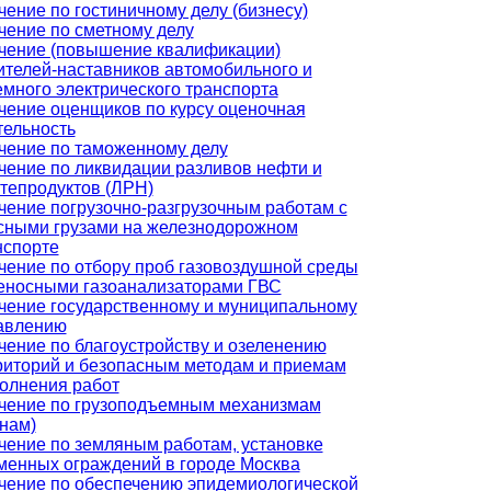
чение по гостиничному делу (бизнесу)
чение по сметному делу
чение (повышение квалификации)
ителей-наставников автомобильного и
емного электрического транспорта
чение оценщиков по курсу оценочная
тельность
чение по таможенному делу
чение по ликвидации разливов нефти и
тепродуктов (ЛРН)
чение погрузочно-разгрузочным работам с
сными грузами на железнодорожном
нспорте
чение по отбору проб газовоздушной среды
еносными газоанализаторами ГВС
чение государственному и муниципальному
авлению
чение по благоустройству и озеленению
риторий и безопасным методам и приемам
олнения работ
чение по грузоподъемным механизмам
анам)
чение по земляным работам, установке
менных ограждений в городе Москва
чение по обеспечению эпидемиологической