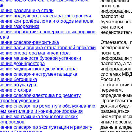
электронный
ав
носитель
чение разливщика стали
информации, 
чение подручного сталевара электропечи
паспорт на
чение контролёра лома и отходов металла
бумажном нос
чение газорезчика
считаются
чение обработчика поверхностных пороков
недействител
алла
Отмечается, ч
чение слесаря-ремонтника
электронном
чение вальцовщика стана горячей прокатки
носителе
чение оператора манипулятора
информации т
чение машиниста буровой установки
паспорта, а т
чение дезинфектора
информацион
чение медицинского дезинфектора
системах МВ
чение слесаря-инструментальщика
России в
чение бетонщика
соответствии 
чение штукатура
перечнем,
чение столяра
определенны
чение слесаря-электрика по ремонту
Правительств
ктрооборудования
должны будут
чение слесаря по ремонту и обслуживанию
размещаться
тем вентиляции и кондиционирования
биометрическ
чение монтажника технологических
иные персона
бопроводов
данные владе
чение слесаря по эксплуатации и ремонту