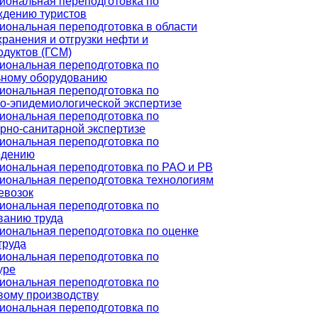
ональная переподготовка по
ждению туристов
ональная переподготовка в области
хранения и отгрузки нефти и
дуктов (ГСМ)
ональная переподготовка по
ьному оборудованию
ональная переподготовка по
о-эпидемиологической экспертизе
ональная переподготовка по
рно-санитарной экспертизе
ональная переподготовка по
едению
ональная переподготовка по РАО и РВ
ональная переподготовка технологиям
евозок
ональная переподготовка по
ванию труда
ональная переподготовка по оценке
труда
ональная переподготовка по
уре
ональная переподготовка по
вому производству
ональная переподготовка по