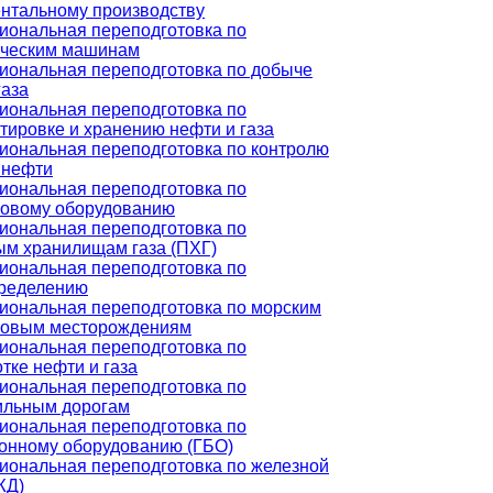
нтальному производству
ональная переподготовка по
ическим машинам
ональная переподготовка по добыче
газа
ональная переподготовка по
тировке и хранению нефти и газа
ональная переподготовка по контролю
 нефти
ональная переподготовка по
зовому оборудованию
ональная переподготовка по
м хранилищам газа (ПХГ)
ональная переподготовка по
пределению
ональная переподготовка по морским
зовым месторождениям
ональная переподготовка по
тке нефти и газа
ональная переподготовка по
ильным дорогам
ональная переподготовка по
онному оборудованию (ГБО)
ональная переподготовка по железной
ЖД)