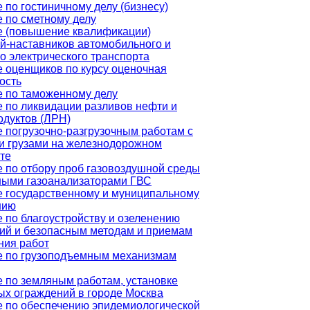
 по гостиничному делу (бизнесу)
 по сметному делу
е (повышение квалификации)
й-наставников автомобильного и
о электрического транспорта
 оценщиков по курсу оценочная
ость
 по таможенному делу
 по ликвидации разливов нефти и
дуктов (ЛРН)
 погрузочно-разгрузочным работам с
и грузами на железнодорожном
те
 по отбору проб газовоздушной среды
ными газоанализаторами ГВС
 государственному и муниципальному
нию
 по благоустройству и озеленению
ий и безопасным методам и приемам
ния работ
е по грузоподъемным механизмам
 по земляным работам, установке
х ограждений в городе Москва
 по обеспечению эпидемиологической