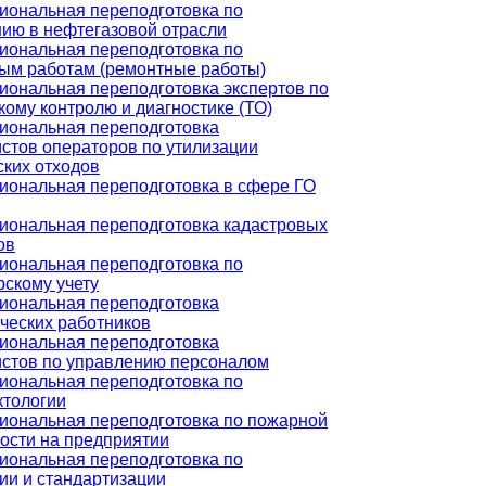
ональная переподготовка по
ию в нефтегазовой отрасли
ональная переподготовка по
ым работам (ремонтные работы)
ональная переподготовка экспертов по
кому контролю и диагностике (ТО)
иональная переподготовка
стов операторов по утилизации
ких отходов
ональная переподготовка в сфере ГО
иональная переподготовка кадастровых
ов
ональная переподготовка по
рскому учету
иональная переподготовка
ческих работников
иональная переподготовка
стов по управлению персоналом
ональная переподготовка по
ктологии
иональная переподготовка по пожарной
ости на предприятии
ональная переподготовка по
ии и стандартизации