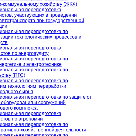
-коммунальному хозяйству (ЖКХ)
иональная переподготовка
стов, участвующих в проведении
автотранспорта при государственной
ции
ональная переподготовка по
зации технологических процессов и
ств
иональная переподготовка
стов по энергоаудиту
ональная переподготовка по
нергетике и электротехнике
ональная переподготовка по
ьству (ПГС)
ональная переподготовка по
им технологиям переработки
родного сырья
ональная переподготовка по защите от
 оборудования и сооружений
ового комплекса
иональная переподготовка
стов по агрономии
ональная переподготовка по
ративно-хозяйственной деятельности
ональная переподготовка по