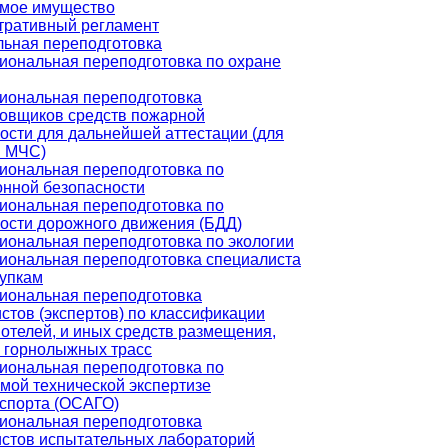
мое имущество
тративный регламент
ьная переподготовка
ональная переподготовка по охране
иональная переподготовка
овщиков средств пожарной
ости для дальнейшей аттестации (для
и МЧС)
ональная переподготовка по
нной безопасности
ональная переподготовка по
ости дорожного движения (БДД)
ональная переподготовка по экологии
ональная переподготовка специалиста
купкам
иональная переподготовка
стов (экспертов) по классификации
 отелей, и иных средств размещения,
 горнолыжных трасс
ональная переподготовка по
мой технической экспертизе
спорта (ОСАГО)
иональная переподготовка
стов испытательных лабораторий