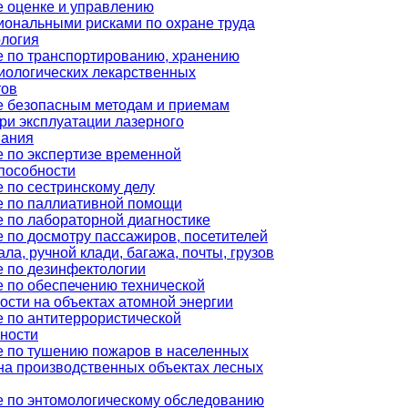
 оценке и управлению
ональными рисками по охране труда
логия
 по транспортированию, хранению
ологических лекарственных
тов
е безопасным методам и приемам
ри эксплуатации лазерного
вания
 по экспертизе временной
пособности
 по сестринскому делу
е по паллиативной помощи
 по лабораторной диагностике
 по досмотру пассажиров, посетителей
ала, ручной клади, багажа, почты, грузов
 по дезинфектологии
 по обеспечению технической
ости на объектах атомной энергии
 по антитеррористической
ности
 по тушению пожаров в населенных
 на производственных объектах лесных
 по энтомологическому обследованию