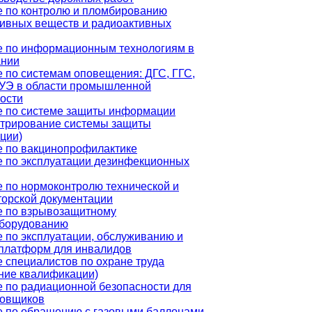
 по контролю и пломбированию
ивных веществ и радиоактивных
е по информационным технологиям в
ании
 по системам оповещения: ДГС, ГГС,
УЭ в области промышленной
ости
е по системе защиты информации
стрирование системы защиты
ции)
 по вакцинопрофилактике
 по эксплуатации дезинфекционных
 по нормоконтролю технической и
торской документации
е по взрывозащитному
оборудованию
 по эксплуатации, обслуживанию и
платформ для инвалидов
 специалистов по охране труда
ние квалификации)
 по радиационной безопасности для
ровщиков
 по обращению с газовыми баллонами