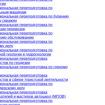
гии
ональная переподготовка по
льным машинам
ональная переподготовка по бурению
у скважин
ональная переподготовка по
ции перевозок
ональная переподготовка по
ному обслуживанию
ональная переподготовка по
му делу
ональная переподготовка по
ой геологии и гидрогеологии
иональная переподготовка
стов по геодезии
ональная переподготовка по горному
иональная переподготовка
стов в сфере туристской деятельности
ональная переподготовка по
дерскому делу
иональная переподготовка
ателей и мастеров автошкол (МПОВ)
ональная переподготовка по
ации котлов