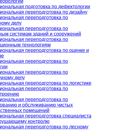
еорологии
ональная подготовка по дефектологии
ональная переподготовка по дизайну
ональная переподготовка по
ному делу
ональная переподготовка по
ым системам зданий и сооружений
ональная переподготовка по
ционным технологиям
ональная переподготовка по оценке и
зе
ональная переподготовка по
гии
ональная переподготовка по
чному делу
ональная переподготовка по логистике
ональная переподготовка по
троению
ональная переподготовка по
ованию и обслуживанию чистых
дственных помещений
ональная переподготовка специалиста
зрушающему контролю
ональная переподготовка по лесному