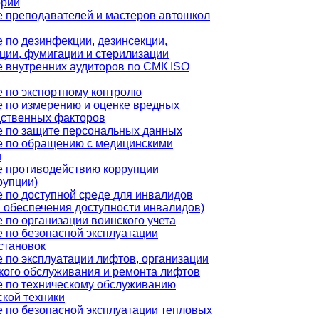
орий
 преподавателей и мастеров автошкол
 по дезинфекции, дезинсекции,
ции, фумигации и стерилизации
 внутренних аудиторов по СМК ISO
 по экспортному контролю
 по измерению и оценке вредных
дственных факторов
 по защите персональных данных
е по обращению с медицинскими
и
 противодействию коррупции
рупции)
 по доступной среде для инвалидов
 обеспечения доступности инвалидов)
 по организации воинского учета
 по безопасной эксплуатации
становок
 по эксплуатации лифтов, организации
кого обслуживания и ремонта лифтов
 по техническому обслуживанию
кой техники
 по безопасной эксплуатации тепловых