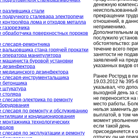
денежную компенс
неиспользованный 
 разливщика стали
прекращении труд
 подручного сталевара электропечи
отношений, в данн
 контролёра лома и отходов металла
неприменимо.
 газорезчика
Дополнительным а
 обработчика поверхностных пороков
послужило устано
обстоятельство: ра
 слесаря-ремонтника
течение всего пер
 вальцовщика стана горячей прокатки
занятости не пода
 оператора манипулятора
заявлений на пред
 машиниста буровой установки
указанных видов от
е дезинфектора
 медицинского дезинфектора
Ранее Роструд в пи
 слесаря-инструментальщика
19.03.2012 № 395-6
е бетонщика
указывал, что доп
 штукатура
выходной день за 
 столяра
не переносится на
 слесаря-электрика по ремонту
место работы. Боле
оборудования
нельзя заменить д
 слесаря по ремонту и обслуживанию
выплатой, в том чи
ентиляции и кондиционирования
момент увольнения
 монтажника технологических
если такой день
оводов
присоединяется к 
 слесаря по эксплуатации и ремонту
отпуску, он не при