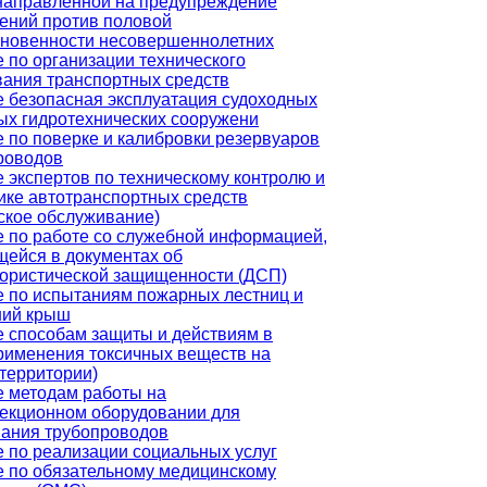
направленной на предупреждение
ений против половой
сновенности несовершеннолетних
 по организации технического
ания транспортных средств
 безопасная эксплуатация судоходных
ых гидротехнических сооружени
 по поверке и калибровки резервуаров
роводов
 экспертов по техническому контролю и
ике автотранспортных средств
ское обслуживание)
 по работе со служебной информацией,
ейся в документах об
ористической защищенности (ДСП)
 по испытаниям пожарных лестниц и
ний крыш
 способам защиты и действиям в
рименения токсичных веществ на
(территории)
 методам работы на
екционном оборудовании для
ания трубопроводов
 по реализации социальных услуг
 по обязательному медицинскому