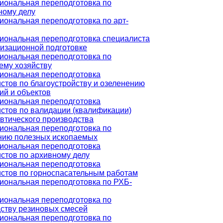
ональная переподготовка по
ному делу
ональная переподготовка по арт-
ональная переподготовка специалиста
изационной подготовке
ональная переподготовка по
ему хозяйству
иональная переподготовка
стов по благоустройству и озеленению
ий и объектов
иональная переподготовка
стов по валидации (квалификации)
тического производства
ональная переподготовка по
нию полезных ископаемых
иональная переподготовка
стов по архивному делу
иональная переподготовка
стов по горноспасательным работам
ональная переподготовка по РХБ-
ональная переподготовка по
ству резиновых смесей
ональная переподготовка по