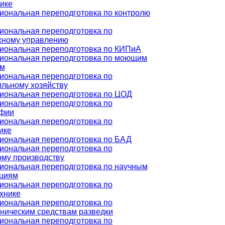
ике
ональная переподготовка по контролю
ональная переподготовка по
жному управлению
иональная переподготовка по КИПиА
иональная переподготовка по моющим
ам
ональная переподготовка по
льному хозяйству
иональная переподготовка по ЦОД
ональная переподготовка по
афии
ональная переподготовка по
ике
иональная переподготовка по БАД
ональная переподготовка по
му производству
иональная переподготовка по научным
ациям
ональная переподготовка по
хнике
ональная переподготовка по
ническим средствам разведки
ональная переподготовка по