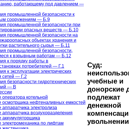
ванию, работающему под давлением —
ния промышленной безопасности к
ым сооружениям — Б.9
ния промышленной безопасности при
тировании опасных веществ — Б.10
ния промышленной безопасности на
жароопасных объектах хранения и
тки растительного сырья — Б.11
ния промышленной безопасности,
еся к взрывным работам — Б.12
ия к порядку работы в
Суд:
становках потребителей — Г.1
ия к эксплуатации электрических
неиспольз
и сетей — Г.2
учебные и
ия безопасности гидротехнических
ний — В
донорские 
ессии
подлежат
 оператора котельной
е осмотрщика нефтеналивных емкостей
денежной
 аппаратчика электролиза
компенсаци
 аппаратчика воздухоразделения
е аккумуляторщика
увольнении
 электромеханика по лифтам
е жестянщика