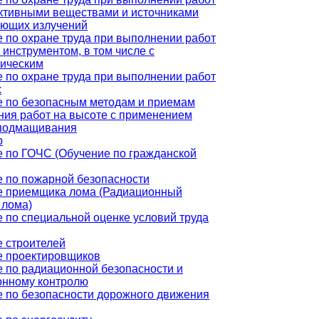
ктивными веществами и источниками
ующих излучений
 по охране труда при выполнении работ
 инструментом, в том числе с
ническим
 по охране труда при выполнении работ
х
 по безопасным методам и приемам
ия работ на высоте с применением
 подмащивания
р
 по ГОЧС (Обучение по гражданской
 по пожарной безопасности
е приемщика лома (Радиационный
 лома)
 по специальной оценке условий труда
 строителей
е проектировщиков
 по радиационной безопасности и
онному контролю
 по безопасности дорожного движения