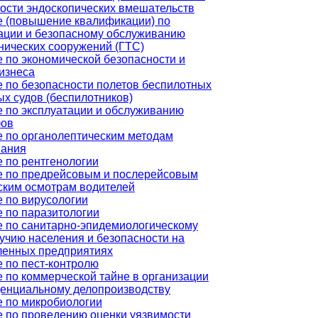
ости эндоскопических вмешательств
 (повышение квалификации) по
ации и безопасному обслуживанию
нических сооружений (ГТС)
 по экономической безопасности и
изнеса
 по безопасности полетов беспилотных
х судов (беспилотников)
 по эксплуатации и обслуживанию
фов
 по органолептическим методам
вания
 по рентгенологии
е по предрейсовым и послерейсовым
ским осмотрам водителей
 по вирусологии
 по паразитологии
 по санитарно-эпидемиологическому
учию населения и безопасности на
енных предприятиях
 по пест-контролю
 по коммерческой тайне в организации
енциальному делопроизводству
 по микробиологии
 по проведению оценки уязвимости