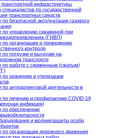
 транспортной инфраструктуры
 специалистов по государственной
ции транспортных средств
 по безопасной эксплуатации газового
вания
 по управлению скважиной при
теводопроявлениях (ГНВП)
 по организации и проведению
ственного контроля
 по погрузке и выгрузке на
дорожном транспорте
 по работе с сжиженным (сжатым)
УГ)
 по хранению и утилизации
асов
 по антидопинговой деятельности в
 по лечению и профилактике COVID-19
ирусная инфекция)
 по обеспечению
зрывобезопасности
борудования и молниезащиты особо
объектов
 по организации дорожного движения
зводстве дорожных работ