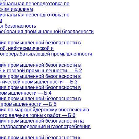
ональная переподготовка по
ским изделиям
ональная переподготовка по
и
 безопасность
ребования промышленной безопасности
ния промышленной безопасности в
ой, нефтехимической и
зоперерабатывающей промышленности
ния промышленной безопасности в
 и газовой промышленности — Б.2
ния промышленной безопасности в
гической промышленности — Б.3
ния промышленной безопасности в
промышленности — Б.4
ния промышленной безопасности в
й промышленности — Б.5
ния по маркшейдерскому обеспечению
ого ведения горных работ — Б.6
ния промышленной безопасности на
 газораспределения и газопотребления
ния промышленной безопасности к