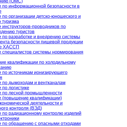
анию (ОМС)
 по информационной безопасности в
е
 по организации детско-юношеского и
о туризма
 инструкторов-проводников по
ждению туристов
 по разработке и внедрению системы
нта безопасности пищевой продукции
ве ХАССП
е специалистов системы нормирования
ие квалификации по холодильному
ванию
 по источникам ионизирующего
я
 по дымоходам и вентканалам
 по логистике
е по лесной промышленности
е (повышение квалификации)
ономической деятельности и
ого контроля (ВЭД)
 по радиационному контролю изделий
ктроники
е по обращению с опасными отходами