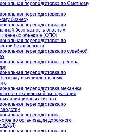
иональная переподготовка по Сметному
ональная переподготовка по
ному бизнесу
ональная переподготовка по
енной безопасность опасных
ственных объектов (ОПО)
ональная переподготовка по
еской безопасности
ональная переподготовка по судебной
зе
ональная переподготовка тренера-
ора
ональная переподготовка по
твенному и муниципальному
нию
иональная переподготовка механика
ного по технической эксплуатации
тных авиационных систем
ональная переподготовка по
зводству
иональная переподготовка
стов по организации дорожного
я (ОДД)
ональная переподготовка по