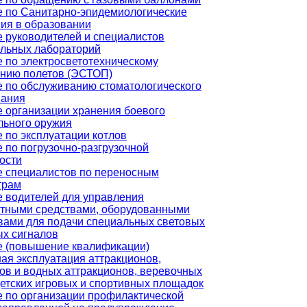
 по Санитарно-эпидемиологические
ия в образовании
 руководителей и специалистов
ельных лабораторий
 по электросветотехническому
ению полетов (ЭСТОП)
 по обслуживанию стоматологического
вания
 организации хранения боевого
льного оружия
 по эксплуатации котлов
 по погрузочно-разгрузочной
ости
 специалистов по переносным
трам
 водителей для управления
ртными средствами, оборудованными
вами для подачи специальных световых
ых сигналов
е (повышение квалификации)
ая эксплуатация аттракционов,
ов и водных аттракционов, веревочных
детских игровых и спортивных площадок
 по организации профилактической