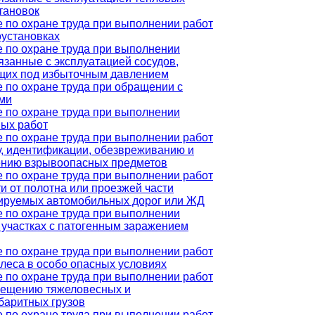
тановок
 по охране труда при выполнении работ
оустановках
 по охране труда при выполнении
вязанные с эксплуатацией сосудов,
щих под избыточным давлением
 по охране труда при обращении с
ми
 по охране труда при выполнении
ых работ
 по охране труда при выполнении работ
у, идентификации, обезвреживанию и
ению взрывоопасных предметов
 по охране труда при выполнении работ
ти от полотна или проезжей части
ируемых автомобильных дорог или ЖД
 по охране труда при выполнении
а участках с патогенным заражением
 по охране труда при выполнении работ
 леса в особо опасных условиях
 по охране труда при выполнении работ
мещению тяжеловесных и
баритных грузов
 по охране труда при выполнении работ