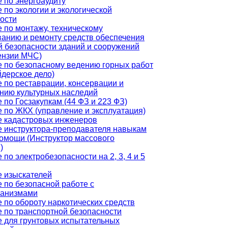
 по энергоаудиту
 по экологии и экологической
ости
 по монтажу, техническому
анию и ремонту средств обеспечения
 безопасности зданий и сооружений
ензии МЧС)
 по безопасному ведению горных работ
дерское дело)
 по реставрации, консервации и
нию культурных наследий
 по Госзакупкам (44 ФЗ и 223 ФЗ)
 по ЖКХ (управление и эксплуатация)
е кадастровых инженеров
 инструктора-преподавателя навыкам
омощи (Инструктор массового
)
 по электробезопасности на 2, 3, 4 и 5
 изыскателей
 по безопасной работе с
ганизмами
 по обороту наркотических средств
 по транспортной безопасности
 для грунтовых испытательных