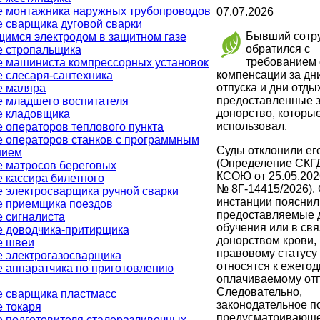
е монтажника наружных трубопроводов
07.07.2026
 сварщика дуговой сварки
Бывший сотр
имся электродом в защитном газе
обратился с
е стропальщика
требованием 
 машиниста компрессорных установок
компенсации за дн
 слесаря-сантехника
отпуска и дни отды
е маляра
предоставленные 
 младшего воспитателя
донорство, которые
е кладовщика
использовал.
 операторов теплового пункта
 операторов станков с программным
Суды отклонили ег
нием
(Определение СКГ
 матросов береговых
КСОЮ от 25.05.202
 кассира билетного
№ 8Г-14415/2026).
 электросварщика ручной сварки
инстанции пояснили
е приемщика поездов
предоставляемые 
 сигналиста
обучения или в свя
 доводчика-притирщика
донорством крови,
е швеи
правовому статусу
 электрогазосварщика
относятся к ежего
 аппаратчика по приготовлению
оплачиваемому отп
й
Следовательно,
 сварщика пластмасс
законодательное п
 токаря
предусматривающ
 подготовителя сталеразливочных