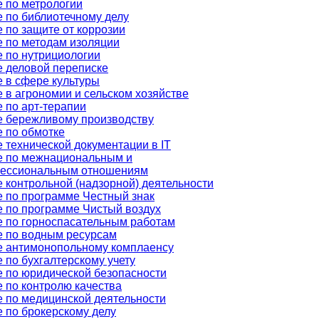
 по метрологии
 по библиотечному делу
 по защите от коррозии
 по методам изоляции
 по нутрициологии
 деловой переписке
 в сфере культуры
 в агрономии и сельском хозяйстве
 по арт-терапии
е бережливому производству
 по обмотке
 технической документации в IT
е по межнациональным и
ессиональным отношениям
 контрольной (надзорной) деятельности
 по программе Честный знак
 по программе Чистый воздух
 по горноспасательным работам
е по водным ресурсам
е антимонопольному комплаенсу
 по бухгалтерскому учету
 по юридической безопасности
 по контролю качества
 по медицинской деятельности
 по брокерскому делу