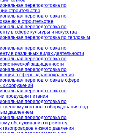
ональная переподготовка по
ции строительства
ональная переподготовка по
ованию в строительстве
ональная переподготовка по
нту в сфере культуры и искусства
иональная переподготовка по тепловым
ональная переподготовка по
нту в различных видах деятельности
ональная переподготовка по
ористической защищенности
ональная переподготовка по
енции в сфере здравоохранения
ональная переподготовка в сфере
ых сооружений
ональная переподготовка по
ии продукции питания
ональная переподготовка по
ственному контролю оборудования под
ным давлением
ональная переподготовка по
кому обслуживанию и ремонту
 газопроводов низкого давления