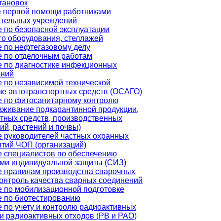
тановок
е первой помощи работниками
ательных учреждений
 по безопасной эксплуатации
го оборудования, стеллажей
 по нефтегазовому делу
 по отделочным работам
 по диагностике инфекционных
аний
 по независимой технической
зе автотранспортных средств (ОСАГО)
 по фитосанитарному контролю
аживание подкарантинной продукции,
тных средств, производственных
й, растений и почвы)
 руководителей частных охранных
тий ЧОП (организаций)
 специалистов по обеспечению
ми индивидуальной защиты (СИЗ)
 правилам производства сварочных
контроль качества сварных соединений
 по мобилизационной подготовке
 по биотестированию
 по учету и контролю радиоактивных
и радиоактивных отходов (РВ и РАО)