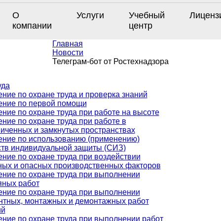
О
Услуги
Учебный
Лиценз
компании
центр
Главная
Новости
Телеграм-бот от Ростехнадзора
уда
ние по охране труда и проверка знаний
ение по первой помощи
ние по охране труда при работе на высоте
ние по охране труда при работе в
иченных и замкнутых пространствах
ение по использованию (применению)
ств индивидуальной защиты (СИЗ)
ние по охране труда при воздействии
ных и опасных производственных факторов
ение по охране труда при выполнении
яных работ
ение по охране труда при выполнении
нтных, монтажных и демонтажных работ
ий
ние по охране труда при выполнении работ