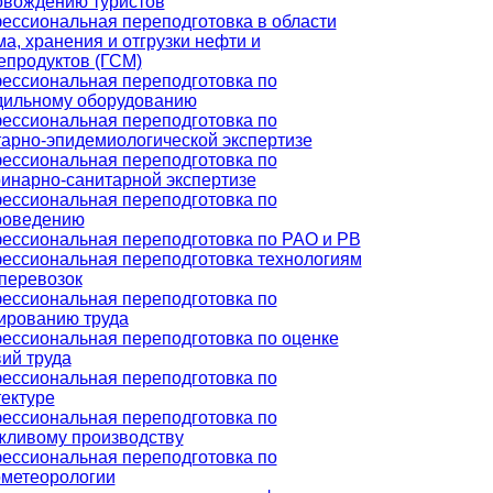
овождению туристов
ессиональная переподготовка в области
а, хранения и отгрузки нефти и
епродуктов (ГСМ)
ессиональная переподготовка по
дильному оборудованию
ессиональная переподготовка по
тарно-эпидемиологической экспертизе
ессиональная переподготовка по
ринарно-санитарной экспертизе
ессиональная переподготовка по
роведению
ессиональная переподготовка по РАО и РВ
ессиональная переподготовка технологиям
перевозок
ессиональная переподготовка по
ированию труда
ессиональная переподготовка по оценке
ий труда
ессиональная переподготовка по
ектуре
ессиональная переподготовка по
жливому производству
ессиональная переподготовка по
ометеорологии