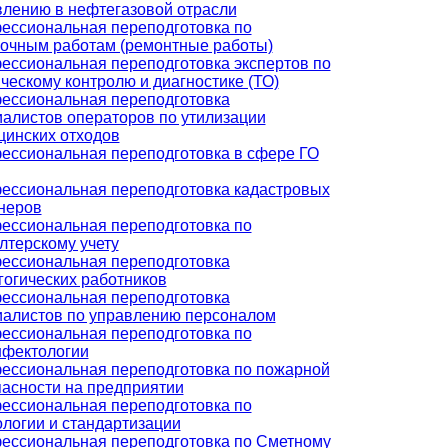
влению в нефтегазовой отрасли
ессиональная переподготовка по
лочным работам (ремонтные работы)
ессиональная переподготовка экспертов по
ческому контролю и диагностике (ТО)
ессиональная переподготовка
алистов операторов по утилизации
цинских отходов
ессиональная переподготовка в сфере ГО
ессиональная переподготовка кадастровых
неров
ессиональная переподготовка по
лтерскому учету
ессиональная переподготовка
гогических работников
ессиональная переподготовка
иалистов по управлению персоналом
ессиональная переподготовка по
нфектологии
ессиональная переподготовка по пожарной
пасности на предприятии
ессиональная переподготовка по
логии и стандартизации
ессиональная переподготовка по Сметному