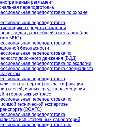
нистративный регламент
нальная переподготовка
ессиональная переподготовка по охране
ессиональная переподготовка
ктировщиков средств пожарной
асности для дальнейшей аттестации (для
нзии МЧС)
ессиональная переподготовка по
ационной безопасности
ессиональная переподготовка по
пасности дорожного движения (БДД)
ессиональная переподготовка по экологии
ессиональная переподготовка специалиста
сзакупкам
ессиональная переподготовка
алистов (экспертов) по классификации
ниц отелей, и иных средств размещения,
ей и горнолыжных трасс
ессиональная переподготовка по
исимой технической экспертизе
транспорта (ОСАГО)
ессиональная переподготовка
иалистов испытательных лабораторий
ессиональная переподготовка по