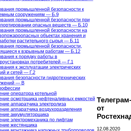
ования промышленной безопасности к
емным сооружениям — Б.9
ования промышленной безопасности при
спортировании опасных веществ — Б.10
ования промышленной безопасности на
вопожароопасных объектах хранения и
аботки растительного сырья — Б.11
ования промышленной безопасности,
сящиеся к взрывным работам — Б.12
вания к порядку работы в
роустановках потребителей — Г.1
вания к эксплуатации электрических
ий и сетей — Г.2
ования безопасности гидротехнических
ужений — В
рофессии
ение оператора котельной
Телеграм
ение осмотрщика нефтеналивных емкостей
ение аппаратчика электролиза
от
ение аппаратчика воздухоразделения
ение аккумуляторщика
Ростехна
ение электромеханика по лифтам
ение жестянщика
12.08.2020
ение монтажника наружных трубопроводов