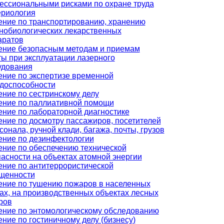
ессиональными рисками по охране труда
ериология
ение по транспортированию, хранению
нобиологических лекарственных
аратов
ение безопасным методам и приемам
ы при эксплуатации лазерного
удования
ение по экспертизе временной
удоспособности
ние по сестринскому делу
ение по паллиативной помощи
ение по лабораторной диагностике
ние по досмотру пассажиров, посетителей
сонала, ручной клади, багажа, почты, грузов
ение по дезинфектологии
ение по обеспечению технической
асности на объектах атомной энергии
ение по антитеррористической
щенности
ение по тушению пожаров в населенных
ах, на производственных объектах лесных
ров
ение по энтомологическому обследованию
ние по гостиничному делу (бизнесу)