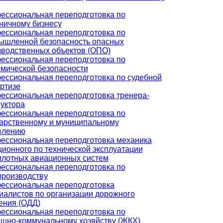
ессиональная переподготовка по
ничному бизнесу
ессиональная переподготовка по
ышленной безопасность опасных
зводственных объектов (ОПО)
ессиональная переподготовка по
омической безопасности
ессиональная переподготовка по судебной
ртизе
ессиональная переподготовка тренера-
уктора
ессиональная переподготовка по
дарственному и муниципальному
влению
ессиональная переподготовка механика
ионного по технической эксплуатации
илотных авиационных систем
ессиональная переподготовка по
производству
ессиональная переподготовка
иалистов по организации дорожного
ения (ОДД)
ессиональная переподготовка по
щно-коммунальному хозяйству (ЖКХ)