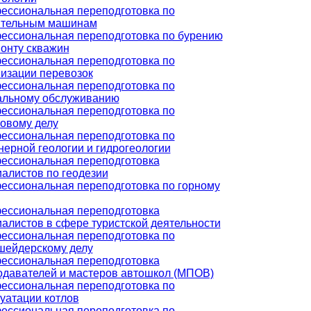
ессиональная переподготовка по
ительным машинам
ессиональная переподготовка по бурению
онту скважин
ессиональная переподготовка по
низации перевозок
ессиональная переподготовка по
альному обслуживанию
ессиональная переподготовка по
ховому делу
ессиональная переподготовка по
ерной геологии и гидрогеологии
ессиональная переподготовка
алистов по геодезии
ессиональная переподготовка по горному
ессиональная переподготовка
алистов в сфере туристской деятельности
ессиональная переподготовка по
шейдерскому делу
ессиональная переподготовка
одавателей и мастеров автошкол (МПОВ)
ессиональная переподготовка по
уатации котлов
ессиональная переподготовка по