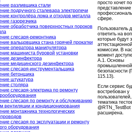
просто хочет п
ение разливщика стали
представление 
ние подручного сталевара электропечи
профессионал
ние контролёра лома и отходов металла
сфере.
ние газорезчика
ение обработчика поверхностных пороков
Пользователь 
лла
ответить на во
ение слесаря-ремонтника
которые будут 
ние вальцовщика стана горячей прокатки
аттестационно
ение оператора манипулятора
комиссии. В на
ение машиниста буровой установки
момент доступен
ение дезинфектора
А.1. Основы
ение медицинского дезинфектора
промышленной
ение слесаря-инструментальщика
безопасности (
ение бетонщика
115.13).
ение штукатура
ение столяра
Если сервис бу
ние слесаря-электрика по ремонту
востребован у
трооборудования
пользователей,
ение слесаря по ремонту и обслуживанию
тематика тесто
ем вентиляции и кондиционирования
@RTN_TestBot 
ение монтажника технологических
расширена.
опроводов
ние слесаря по эксплуатации и ремонту
ого оборудования