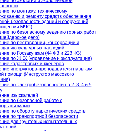
ние по экологии и экологической
пасности
ние по монтажу, техническому
уживанию и ремонту средств обеспечения
рной безопасности зданий и сооружений
 лицензии МЧС)
ение по безопасному ведению горных работ
кшейдерское дело)
ние по реставрации, консервации и
озданию культурных наследий
ние по Госзакупкам (44 ФЗ и 223 ФЗ)
ние по ЖКХ (управление и эксплуатация)
ение кадастровых инженеров
ение инструктора-преподавателя навыкам
ой помощи (Инструктор массового
ения)
ние по электробезопасности на 2, 3, 4 и 5
у
ение изыскателей
ние по безопасной работе с
оорганизмами
ние по обороту наркотических средств
ение по транспортной безопасности
ение для грунтовых испытательных
раторий