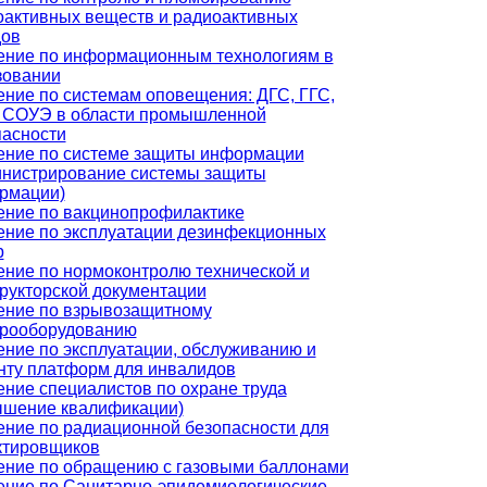
оактивных веществ и радиоактивных
дов
ение по информационным технологиям в
зовании
ение по системам оповещения: ДГС, ГГС,
 СОУЭ в области промышленной
пасности
ение по системе защиты информации
инистрирование системы защиты
рмации)
ение по вакцинопрофилактике
ение по эксплуатации дезинфекционных
р
ение по нормоконтролю технической и
рукторской документации
ение по взрывозащитному
трооборудованию
ние по эксплуатации, обслуживанию и
нту платформ для инвалидов
ние специалистов по охране труда
ышение квалификации)
ение по радиационной безопасности для
ктировщиков
ение по обращению с газовыми баллонами
ение по Санитарно-эпидемиологические