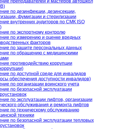
ение преподавателей и мастеров автошкол
В)
ние по дезинфекции, дезинсекции,
изации, фумигации и стерилизации
ение внутренних аудиторов по СМК ISO
)
ение по экспортному контролю
ение по измерению и оценке вредных
зводственных факторов
ение по защите персональных данных
ение по обращению с медицинскими
дами
ение противодействию коррупции
коррупции)
ние по доступной среде для инвалидов
осы обеспечения доступности инвалидов)
ние по организации воинского учета
ение по безопасной эксплуатации
троустановок
ние по эксплуатации лифтов, организации
ического обслуживания и ремонта лифтов
ение по техническому обслуживанию
цинской техники
ение по безопасной эксплуатации тепловых
гоустановок