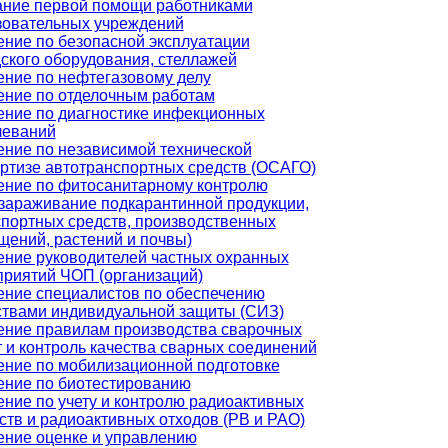
ание первой помощи работниками
зовательных учреждений
ение по безопасной эксплуатации
ского оборудования, стеллажей
ение по нефтегазовому делу
ение по отделочным работам
ение по диагностике инфекционных
леваний
ение по независимой технической
ертизе автотранспортных средств (ОСАГО)
ение по фитосанитарному контролю
ззараживание подкарантинной продукции,
спортных средств, производственных
щений, растений и почвы)
ение руководителей частных охранных
приятий ЧОП (организаций)
ение специалистов по обеспечению
ствами индивидуальной защиты (СИЗ)
ение правилам производства сварочных
 и контроль качества сварных соединений
ение по мобилизационной подготовке
ение по биотестированию
ние по учету и контролю радиоактивных
тв и радиоактивных отходов (РВ и РАО)
ение оценке и управлению