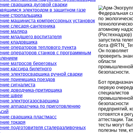
ение сварщика дуговой сварки
авящимся электродом в защитном газе
Федеральная с
ение стропальщика
по экологическо
ение машиниста компрессорных установок
технологическо
ение слесаря-сантехника
атомному надз
ение маляра
(Ростехнадзор)
ение младшего воспитателя
запустила теле
ение кладовщика
бота @RTN_Tes
ние операторов теплового пункта
Он позволяет
ение операторов станков с программным
проверить знан
влением
области
ение матросов береговых
промышленной
ние кассира билетного
безопасности.
ение электросварщика ручной сварки
ение приемщика поездов
Бот предназнач
ение сигналиста
первую очеред
ение доводчика-притирщика
специалистов
ение швеи
промышленной
ение электрогазосварщика
безопасности
ение аппаратчика по приготовлению
предприятий, к
ьсий
готовятся к ре
ение сварщика пластмасс
аттестации. Та
ение токаря
тесты могут бы
ение подготовителя сталеразливочных
полезны тем, к
в