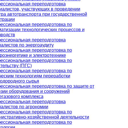
ессиональная переподготовка
иалистов, участвующих в проведении
ра автотранспорта при государственной
страции
ессиональная переподготовка по
атизации технологических процессов и
зводств
ессиональная переподготовка
алистов по энергоаудиту
ессиональная переподготовка по
роэнергетике и электротехнике
ессиональная переподготовка по
тельству (ПГС)
ессиональная переподготовка по
ческим технологиям переработки
водородного сырья
ессиональная переподготовка по защите от
озии оборудования и сооружений
егазового комплекса
ессиональная переподготовка
иалистов по агрономии
ессиональная переподготовка по
нистративно-хозяйственной деятельности
ессиональная переподготовка по
тологии