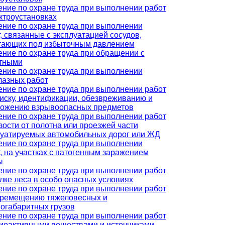
ние по охране труда при выполнении работ
ктроустановках
ение по охране труда при выполнении
, связанные с эксплуатацией сосудов,
тающих под избыточным давлением
ние по охране труда при обращении с
тными
ение по охране труда при выполнении
лазных работ
ние по охране труда при выполнении работ
иску, идентификации, обезвреживанию и
тожению взрывоопасных предметов
ние по охране труда при выполнении работ
зости от полотна или проезжей части
луатируемых автомобильных дорог или ЖД
ение по охране труда при выполнении
, на участках с патогенным заражением
ы
ние по охране труда при выполнении работ
лке леса в особо опасных условиях
ние по охране труда при выполнении работ
еремещению тяжеловесных и
огабаритных грузов
ние по охране труда при выполнении работ
диоактивными веществами и источниками