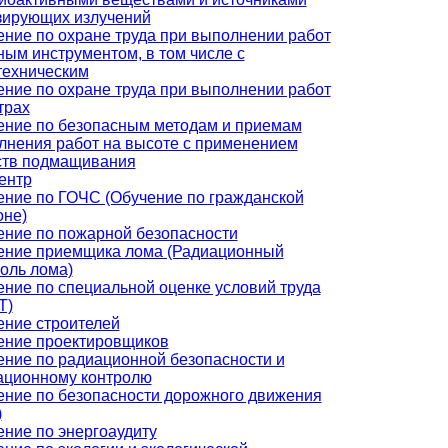
зирующих излучений
ние по охране труда при выполнении работ
ным инструментом, в том числе с
техническим
ние по охране труда при выполнении работ
трах
ение по безопасным методам и приемам
лнения работ на высоте с применением
ств подмащивания
ентр
ение по ГОЧС (Обучение по гражданской
оне)
ение по пожарной безопасности
ение приемщика лома (Радиационный
оль лома)
ние по специальной оценке условий труда
Т)
ение строителей
ение проектировщиков
ение по радиационной безопасности и
ационному контролю
ение по безопасности дорожного движения
)
ние по энергоаудиту