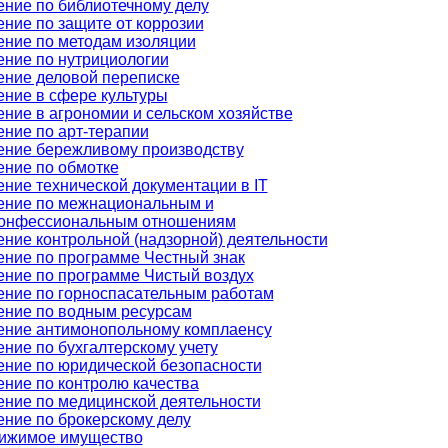
ение по библиотечному делу
ние по защите от коррозии
ение по методам изоляции
ение по нутрициологии
ение деловой переписке
ение в сфере культуры
ние в агрономии и сельском хозяйстве
ние по арт-терапии
ение бережливому производству
ение по обмотке
ние технической документации в IT
ение по межнациональным и
онфессиональным отношениям
ние контрольной (надзорной) деятельности
ение по программе Честный знак
ение по программе Чистый воздух
ение по горноспасательным работам
ение по водным ресурсам
ение антимонопольному комплаенсу
ние по бухгалтерскому учету
ение по юридической безопасности
ние по контролю качества
ение по медицинской деятельности
ние по брокерскому делу
ижимое имущество