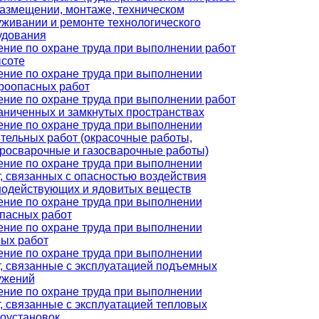
размещении, монтаже, техническом
живании и ремонте технологического
удования
ние по охране труда при выполнении работ
ысоте
ение по охране труда при выполнении
роопасных работ
ние по охране труда при выполнении работ
аниченных и замкнутых пространствах
ение по охране труда при выполнении
тельных работ (окрасочные работы,
тросварочные и газосварочные работы)
ение по охране труда при выполнении
, связанных с опасностью воздействия
нодействующих и ядовитых веществ
ение по охране труда при выполнении
опасных работ
ение по охране труда при выполнении
вых работ
ение по охране труда при выполнении
, связанные с эксплуатацией подъемных
ужений
ение по охране труда при выполнении
, связанные с эксплуатацией тепловых
гоустановок