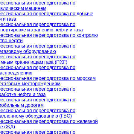
ессиональная переподготовка по
авлическим машинам
ессиональная переподготовка по добыче
 и газа
ессиональная переподготовка по
портировке и хранению нефти и газа
ессиональная переподготовка по контролю
ства нефти
ессиональная переподготовка по
егазовому оборудованию
ессиональная переподготовка по
емным хранилищам газа (ПХГ)
ессиональная переподготовка по
распределению
ессиональная переподготовка по морским
егазовым месторождениям
ессиональная переподготовка по
аботке нефти и газа
ессиональная переподготовка по
мобильным дорогам
ессиональная переподготовка по
баллонному оборудованию (ГБО)
ессиональная переподготовка по железной
е (ЖД)
ессиональная переподготовка по