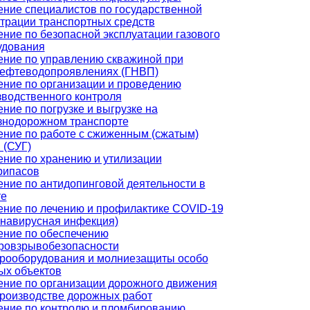
ение специалистов по государственной
трации транспортных средств
ние по безопасной эксплуатации газового
удования
ение по управлению скважиной при
нефтеводопроявлениях (ГНВП)
ение по организации и проведению
зводственного контроля
ние по погрузке и выгрузке на
знодорожном транспорте
ение по работе с сжиженным (сжатым)
 (СУГ)
ение по хранению и утилизации
рипасов
ние по антидопинговой деятельности в
те
ение по лечению и профилактике COVID-19
онавирусная инфекция)
ение по обеспечению
ровзрывобезопасности
трооборудования и молниезащиты особо
ых объектов
ение по организации дорожного движения
производстве дорожных работ
ение по контролю и пломбированию