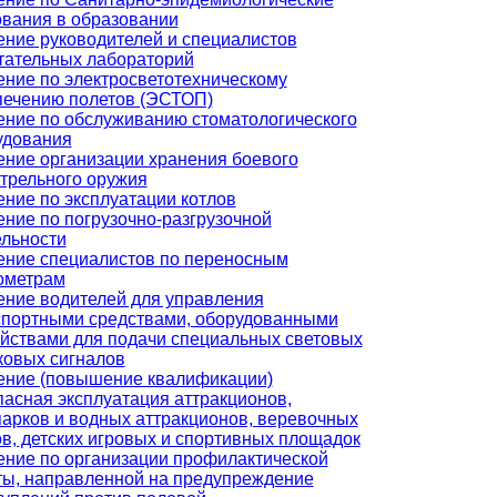
ования в образовании
ение руководителей и специалистов
тательных лабораторий
ение по электросветотехническому
печению полетов (ЭСТОП)
ение по обслуживанию стоматологического
удования
ение организации хранения боевого
трельного оружия
ние по эксплуатации котлов
ние по погрузочно-разгрузочной
ельности
ение специалистов по переносным
ометрам
ение водителей для управления
спортными средствами, оборудованными
ойствами для подачи специальных световых
ковых сигналов
ение (повышение квалификации)
асная эксплуатация аттракционов,
арков и водных аттракционов, веревочных
в, детских игровых и спортивных площадок
ение по организации профилактической
ты, направленной на предупреждение