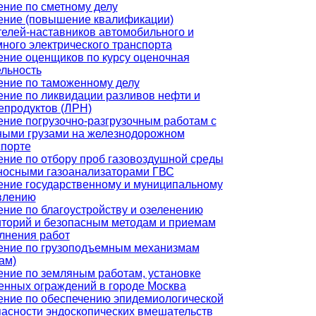
ение по сметному делу
ение (повышение квалификации)
телей-наставников автомобильного и
ного электрического транспорта
ение оценщиков по курсу оценочная
ельность
ение по таможенному делу
ение по ликвидации разливов нефти и
епродуктов (ЛРН)
ние погрузочно-разгрузочным работам с
ными грузами на железнодорожном
спорте
ение по отбору проб газовоздушной среды
носными газоанализаторами ГВС
ение государственному и муниципальному
влению
ние по благоустройству и озеленению
иторий и безопасным методам и приемам
лнения работ
ение по грузоподъемным механизмам
ам)
ение по земляным работам, установке
енных ограждений в городе Москва
ение по обеспечению эпидемиологической
пасности эндоскопических вмешательств