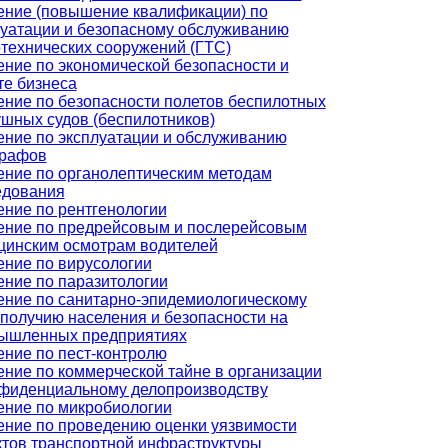
ение (повышение квалификации) по
луатации и безопасному обслуживанию
технических сооружений (ГТС)
ние по экономической безопасности и
те бизнеса
ение по безопасности полетов беспилотных
шных судов (беспилотников)
ение по эксплуатации и обслуживанию
графов
ение по органолептическим методам
едования
ение по рентгенологии
ение по предрейсовым и послерейсовым
цинским осмотрам водителей
ение по вирусологии
ение по паразитологии
ение по санитарно-эпидемиологическому
получию населения и безопасности на
ышленных предприятиях
ение по пест-контролю
ние по коммерческой тайне в организации
нфиденциальному делопроизводству
ение по микробиологии
ение по проведению оценки уязвимости
ктов транспортной инфраструктуры