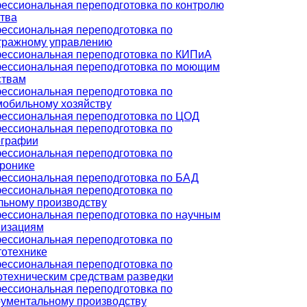
ессиональная переподготовка по контролю
тва
ессиональная переподготовка по
тражному управлению
ессиональная переподготовка по КИПиА
ессиональная переподготовка по моющим
ствам
ессиональная переподготовка по
мобильному хозяйству
ессиональная переподготовка по ЦОД
ессиональная переподготовка по
ографии
ессиональная переподготовка по
тронике
ессиональная переподготовка по БАД
ессиональная переподготовка по
льному производству
ессиональная переподготовка по научным
низациям
ессиональная переподготовка по
тотехнике
ессиональная переподготовка по
отехническим средствам разведки
ессиональная переподготовка по
рументальному производству