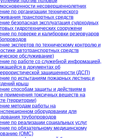
туплений против половой
икосновенности несовершеннолетних
ние по организации технического
уживания транспортных средств
ение безопасная эксплуатация судоходных
товых гидротехнических сооружени
ние по поверке и калибровки резервуаров
убопроводов
ние экспертов по техническому контролю и
остике автотранспортных средств
ническое обслуживание)
ение по работе со служебной информацией,
ржащейся в документах об
террористической защищенности (ДСП)
ение по испытаниям пожарных лестниц и
ждений крыш
ение способам защиты и действиям в
ае применения токсичных веществ на
те (территории)
ение методам работы на
инспекционном оборудовании для
едования трубопроводов
ение по реализации социальных услуг
ение по обязательному медицинскому
хованию (ОМС)