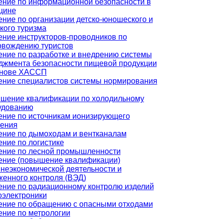
ение по информационной безопасности в
цине
ние по организации детско-юношеского и
кого туризма
ение инструкторов-проводников по
овождению туристов
ение по разработке и внедрению системы
джмента безопасности пищевой продукции
снове ХАССП
ение специалистов системы нормирования
шение квалификации по холодильному
удованию
ение по источникам ионизирующего
чения
ение по дымоходам и вентканалам
ние по логистике
ение по лесной промышленности
ение (повышение квалификации)
неэкономической деятельности и
женного контроля (ВЭД)
ение по радиационному контролю изделий
оэлектроники
ение по обращению с опасными отходами
ение по метрологии