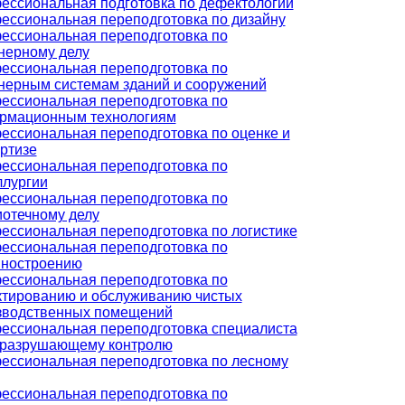
ессиональная подготовка по дефектологии
ессиональная переподготовка по дизайну
ессиональная переподготовка по
нерному делу
ессиональная переподготовка по
нерным системам зданий и сооружений
ессиональная переподготовка по
рмационным технологиям
ессиональная переподготовка по оценке и
ртизе
ессиональная переподготовка по
ллургии
ессиональная переподготовка по
иотечному делу
ессиональная переподготовка по логистике
ессиональная переподготовка по
ностроению
ессиональная переподготовка по
ктированию и обслуживанию чистых
зводственных помещений
ессиональная переподготовка специалиста
еразрушающему контролю
ессиональная переподготовка по лесному
ессиональная переподготовка по