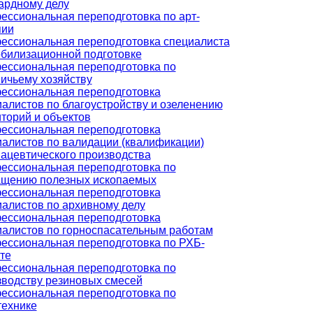
ардному делу
ессиональная переподготовка по арт-
пии
ессиональная переподготовка специалиста
обилизационной подготовке
ессиональная переподготовка по
ичьему хозяйству
ессиональная переподготовка
алистов по благоустройству и озеленению
торий и объектов
ессиональная переподготовка
иалистов по валидации (квалификации)
ацевтического производства
ессиональная переподготовка по
ащению полезных ископаемых
ессиональная переподготовка
алистов по архивному делу
ессиональная переподготовка
иалистов по горноспасательным работам
ессиональная переподготовка по РХБ-
те
ессиональная переподготовка по
зводству резиновых смесей
ессиональная переподготовка по
технике