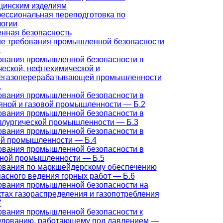
цинским изделиям
ессиональная переподготовка по
логии
ная безопасность
е требования промышленной безопасности
1
ования промышленной безопасности в
ческой, нефтехимической и
егазоперерабатывающей промышленности
1
ования промышленной безопасности в
яной и газовой промышленности — Б.2
ования промышленной безопасности в
ллургической промышленности — Б.3
ования промышленной безопасности в
ой промышленности — Б.4
ования промышленной безопасности в
ьной промышленности — Б.5
ования по маркшейдерскому обеспечению
асного ведения горных работ — Б.6
ования промышленной безопасности на
тах газораспределения и газопотребления
7
ования промышленной безопасности к
удованию, работающему под давлением —