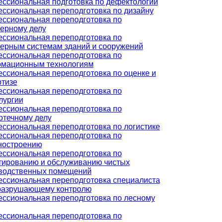
ссиональная подготовка по дефектологии
ссиональная переподготовка по дизайну
ссиональная переподготовка по
ерному делу
ссиональная переподготовка по
ерным системам зданий и сооружений
ссиональная переподготовка по
мационным технологиям
ссиональная переподготовка по оценке и
ртизе
ссиональная переподготовка по
лургии
ссиональная переподготовка по
отечному делу
ссиональная переподготовка по логистике
ссиональная переподготовка по
остроению
ссиональная переподготовка по
тированию и обслуживанию чистых
водственных помещений
ссиональная переподготовка специалиста
разрушающему контролю
ссиональная переподготовка по лесному
ссиональная переподготовка по