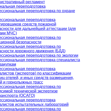
истративный регламент
альная переподготовка
ссиональная переподготовка по охране
ссиональная переподготовка
тировщиков средств пожарной
асности для дальнейшей аттестации (для
зии МЧС)
ссиональная переподготовка по
ционной безопасности
ссиональная переподготовка по
асности дорожного движения (БДД)
ссиональная переподготовка по экологии
ссиональная переподготовка специалиста
сзакупкам
ссиональная переподготовка
алистов (экспертов) по классификации
ниц отелей, и иных средств размещения,
й и горнолыжных трасс
ссиональная переподготовка по
исимой технической экспертизе
ранспорта (ОСАГО)
ссиональная переподготовка
алистов испытательных лабораторий
ссиональная переподготовка по