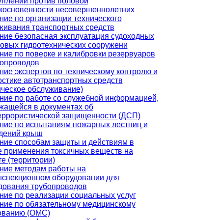
уплений против половой
косновенности несовершеннолетних
ние по организации технического
живания транспортных средств
ние безопасная эксплуатация судоходных
товых гидротехнических сооружени
ние по поверке и калибровки резервуаров
бопроводов
ние экспертов по техническому контролю и
остике автотранспортных средств
ическое обслуживание)
ние по работе со служебной информацией,
жащейся в документах об
еррористической защищенности (ДСП)
ние по испытаниям пожарных лестниц и
дений крыш
ние способам защиты и действиям в
е применения токсичных веществ на
те (территории)
ние методам работы на
нспекционном оборудовании для
дования трубопроводов
ние по реализации социальных услуг
ние по обязательному медицинскому
ованию (ОМС)