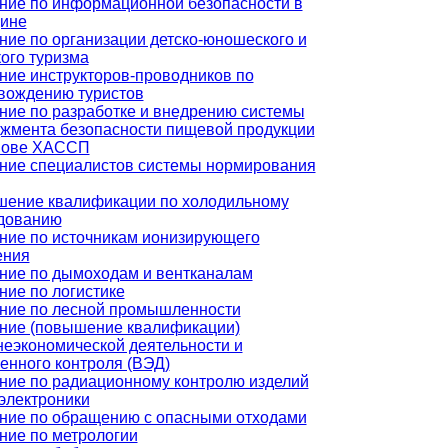
ние по информационной безопасности в
ине
ние по организации детско-юношеского и
кого туризма
ние инструкторов-проводников по
вождению туристов
ние по разработке и внедрению системы
жмента безопасности пищевой продукции
нове ХАССП
ние специалистов системы нормирования
ение квалификации по холодильному
дованию
ние по источникам ионизирующего
ения
ние по дымоходам и вентканалам
ние по логистике
ние по лесной промышленности
ние (повышение квалификации)
еэкономической деятельности и
енного контроля (ВЭД)
ние по радиационному контролю изделий
электроники
ние по обращению с опасными отходами
ние по метрологии