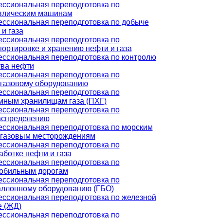
ссиональная переподготовка по
влическим машинам
ссиональная переподготовка по добыче
и газа
ссиональная переподготовка по
портировке и хранению нефти и газа
ссиональная переподготовка по контролю
тва нефти
ссиональная переподготовка по
газовому оборудованию
ссиональная переподготовка по
мным хранилищам газа (ПХГ)
ссиональная переподготовка по
аспределению
ссиональная переподготовка по морским
газовым месторождениям
ссиональная переподготовка по
аботке нефти и газа
ссиональная переподготовка по
обильным дорогам
ссиональная переподготовка по
аллонному оборудованию (ГБО)
ссиональная переподготовка по железной
е (ЖД)
ссиональная переподготовка по