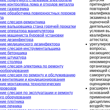
претендент
ние контролёра лома и отходов металла
повторной
ние газорезчика
квалифика
ние обработчика поверхностных пороков
экзамена в
ла
оценочной
ние слесаря-ремонтника
деятельнос
ние вальцовщика стана горячей прокатки
условия в
ние оператора манипулятора
квалифика
ние машиниста буровой установки
аттестата;
ние дезинфектора
урегулиро
ние медицинского дезинфектора
вопросы,
ние слесаря-инструментальщика
касающие
ние бетонщика
реорганиз
ние штукатура
некоммерч
ние столяра
организаци
ние слесаря-электрика по ремонту
имеющей с
рооборудования
саморегул
ние слесаря по ремонту и обслуживанию
организац
м вентиляции и кондиционирования
оценщиков
ние монтажника технологических
расширен 
проводов
оснований
ние слесаря по эксплуатации и ремонту
применени
ого оборудования
дисциплин
ние плотника
воздействи
ние печника