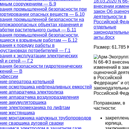
18.03.2020 N 66
мным сооружениям — Б.9
внесении измен
вания промышленной безопасности при
закон Об оцено
портировании опасных веществ — Б.10
деятельности в
вания промышленной безопасности на
Российской Фед
опожароопасных объектах хранения и
отдельные
аботки растительного сырья — Б.11
законодательны
вания промышленной безопасности,
акты.docx
ящиеся к взрывным работам — Б.12
вания к порядку работы в
Размер: 61.785 
роустановках потребителей — Г.1
вания к эксплуатации электрических
й и сетей — Г.2
N 66-ФЗ внесен
вания безопасности гидротехнических
изменений в зак
жений — В
оценочной деят
рофессии
в Российской
ние оператора котельной
Федерации" и о
ние осмотрщика нефтеналивных емкостей
законодательны
ние аппаратчика электролиза
Российской Фед
ние аппаратчика воздухоразделения
ние аккумуляторщика
Поправками, в
ние электромеханика по лифтам
частности:
ние жестянщика
закреплен
ние монтажника наружных трубопроводов
юрлица,
ние сварщика дуговой сварки
заключивш
вящимся электродом в защитном газе