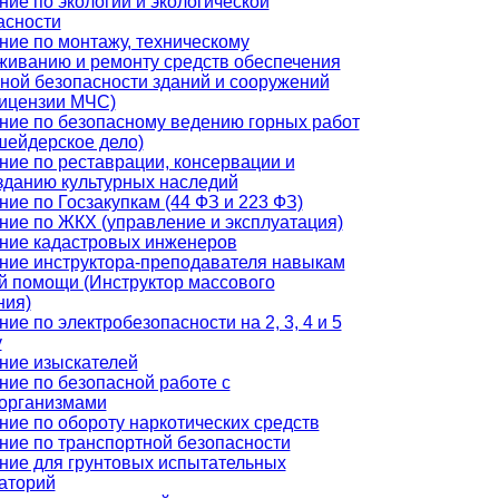
ние по экологии и экологической
асности
ние по монтажу, техническому
живанию и ремонту средств обеспечения
ной безопасности зданий и сооружений
лицензии МЧС)
ние по безопасному ведению горных работ
шейдерское дело)
ние по реставрации, консервации и
зданию культурных наследий
ние по Госзакупкам (44 ФЗ и 223 ФЗ)
ние по ЖКХ (управление и эксплуатация)
ние кадастровых инженеров
ние инструктора-преподавателя навыкам
й помощи (Инструктор массового
ния)
ие по электробезопасности на 2, 3, 4 и 5
у
ние изыскателей
ние по безопасной работе с
организмами
ние по обороту наркотических средств
ние по транспортной безопасности
ние для грунтовых испытательных
аторий