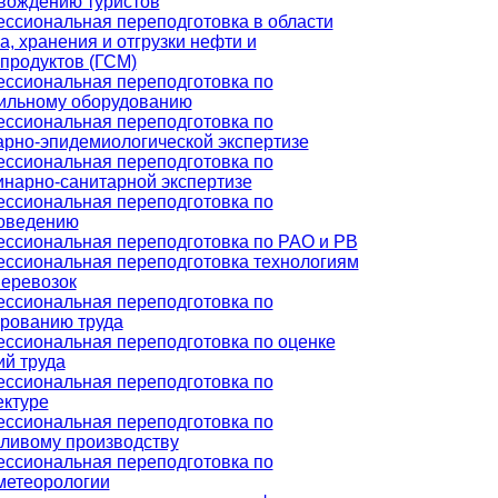
вождению туристов
ссиональная переподготовка в области
а, хранения и отгрузки нефти и
продуктов (ГСМ)
ссиональная переподготовка по
ильному оборудованию
ссиональная переподготовка по
арно-эпидемиологической экспертизе
ссиональная переподготовка по
инарно-санитарной экспертизе
ссиональная переподготовка по
оведению
ссиональная переподготовка по РАО и РВ
ссиональная переподготовка технологиям
перевозок
ссиональная переподготовка по
рованию труда
ссиональная переподготовка по оценке
ий труда
ссиональная переподготовка по
ектуре
ссиональная переподготовка по
ливому производству
ссиональная переподготовка по
метеорологии