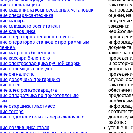
заказчиком
ние стропальщика
на провед
ние машиниста компрессорных установок
оценки, на
ние слесаря-сантехника
получение 
ние маляра
заказчика
ние младшего воспитателя
необходим
ние кладовщика
проведени
ние операторов теплового пункта
информаци
ние операторов станков с программным
документац
лением
также на от
ние матросов береговых
проведени
ние кассира билетного
и расторж
ние электросварщика ручной сварки
договора н
ние приемщика поездов
проведени
ние сигналиста
случае, ес
ние доводчика-притирщика
заказчик н
ние швеи
обеспечил
ние электрогазосварщика
предостав
ние аппаратчика по приготовлению
необходим
сий
информаци
ние сварщика пластмасс
соответст
ние токаря
договору у
ние подготовителя сталеразливочных
работы;
уточнены с
ние разливщика стали
допуска
ние подручного сталевара электропечи