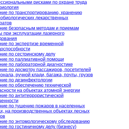
ссиональными рисками по охране труда
риология
ние по транспортированию, хранению
обиологических лекарственных
ратов
ние безопасным методам и приемам
ы при эксплуатации лазерного
дования
ние по экспертизе временной
доспособности
ние по сестринскому делу
ние по паллиативной помощи
ние по лабораторной диагностике
ние по досмотру пассажиров, посетителей
онала, ручной клади, багажа, почты, грузов
ние по дезинфектологии
ние по обеспечению технической
асности на объектах атомной энергии
ние по антитеррористической
енности
ние по тушению пожаров в населенных
ах, на производственных объектах лесных
ов
ние по энтомологическому обследованию
ние по гостиничному делу (бизнесу)