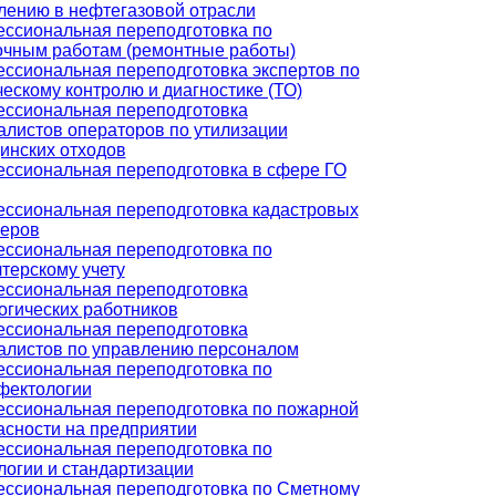
лению в нефтегазовой отрасли
ссиональная переподготовка по
очным работам (ремонтные работы)
ссиональная переподготовка экспертов по
ческому контролю и диагностике (ТО)
ссиональная переподготовка
алистов операторов по утилизации
инских отходов
ссиональная переподготовка в сфере ГО
ссиональная переподготовка кадастровых
еров
ссиональная переподготовка по
лтерскому учету
ссиональная переподготовка
огических работников
ссиональная переподготовка
алистов по управлению персоналом
ссиональная переподготовка по
фектологии
ссиональная переподготовка по пожарной
асности на предприятии
ссиональная переподготовка по
логии и стандартизации
ссиональная переподготовка по Сметному