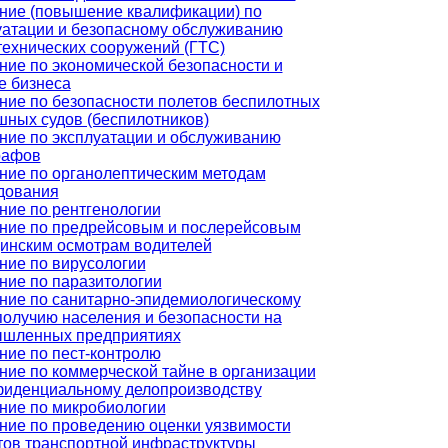
ние (повышение квалификации) по
уатации и безопасному обслуживанию
технических сооружений (ГТС)
ние по экономической безопасности и
е бизнеса
ние по безопасности полетов беспилотных
шных судов (беспилотников)
ние по эксплуатации и обслуживанию
рафов
ние по органолептическим методам
дования
ние по рентгенологии
ние по предрейсовым и послерейсовым
инским осмотрам водителей
ние по вирусологии
ние по паразитологии
ние по санитарно-эпидемиологическому
получию населения и безопасности на
шленных предприятиях
ние по пест-контролю
ние по коммерческой тайне в организации
фиденциальному делопроизводству
ние по микробиологии
ние по проведению оценки уязвимости
тов транспортной инфраструктуры