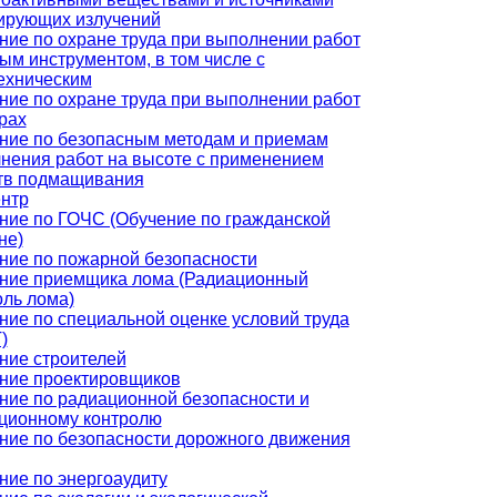
ирующих излучений
ние по охране труда при выполнении работ
ным инструментом, в том числе с
ехническим
ние по охране труда при выполнении работ
рах
ние по безопасным методам и приемам
нения работ на высоте с применением
тв подмащивания
нтр
ние по ГОЧС (Обучение по гражданской
не)
ние по пожарной безопасности
ние приемщика лома (Радиационный
оль лома)
ние по специальной оценке условий труда
)
ние строителей
ние проектировщиков
ние по радиационной безопасности и
ционному контролю
ние по безопасности дорожного движения
ние по энергоаудиту