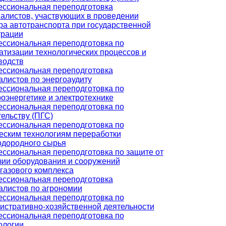
ссиональная переподготовка
алистов, участвующих в проведении
ра автотранспорта при государственной
трации
ссиональная переподготовка по
атизации технологических процессов и
водств
ссиональная переподготовка
алистов по энергоаудиту
ссиональная переподготовка по
роэнергетике и электротехнике
ссиональная переподготовка по
тельству (ПГС)
ссиональная переподготовка по
еским технологиям переработки
одородного сырья
ссиональная переподготовка по защите от
зии оборудования и сооружений
газового комплекса
ссиональная переподготовка
алистов по агрономии
ссиональная переподготовка по
истративно-хозяйственной деятельности
ссиональная переподготовка по
ологии