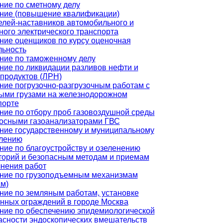
ние по сметному делу
ние (повышение квалификации)
елей-наставников автомобильного и
ного электрического транспорта
ние оценщиков по курсу оценочная
льность
ние по таможенному делу
ние по ликвидации разливов нефти и
продуктов (ЛРН)
ние погрузочно-разгрузочным работам с
ыми грузами на железнодорожном
порте
ние по отбору проб газовоздушной среды
осными газоанализаторами ГВС
ние государственному и муниципальному
лению
ние по благоустройству и озеленению
торий и безопасным методам и приемам
нения работ
ние по грузоподъемным механизмам
ам)
ние по земляным работам, установке
нных ограждений в городе Москва
ние по обеспечению эпидемиологической
асности эндоскопических вмешательств