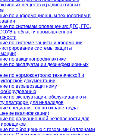
активных веществ и радиоактивных
ов
ние по информационным технологиям в
овании
ние по системам оповещения: ДГС, ГГС,
СОУЭ в области промышленной
асности
ние по системе защиты информации
нистрирование системы защиты
мации)
ние по вакцинопрофилактике
ние по эксплуатации дезинфекционных
ние по нормоконтролю технической и
рукторской документации
ние по взрывозащитному
рооборудованию
ние по эксплуатации, обслуживанию и
ту платформ для инвалидов
ние специалистов по охране труда
шение квалификации)
ние по радиационной безопасности для
тировщиков
ние по обращению с газовыми баллонами
ние по Санитарно-эпидемиологические