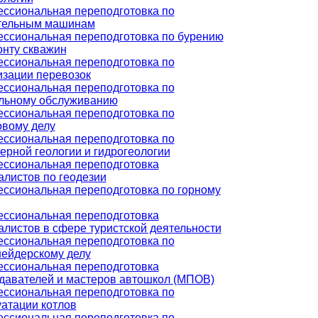
ссиональная переподготовка по
тельным машинам
ссиональная переподготовка по бурению
онту скважин
ссиональная переподготовка по
изации перевозок
ссиональная переподготовка по
льному обслуживанию
ссиональная переподготовка по
овому делу
ссиональная переподготовка по
ерной геологии и гидрогеологии
ссиональная переподготовка
алистов по геодезии
ссиональная переподготовка по горному
ссиональная переподготовка
алистов в сфере туристской деятельности
ссиональная переподготовка по
ейдерскому делу
ссиональная переподготовка
давателей и мастеров автошкол (МПОВ)
ссиональная переподготовка по
уатации котлов
ссиональная переподготовка по