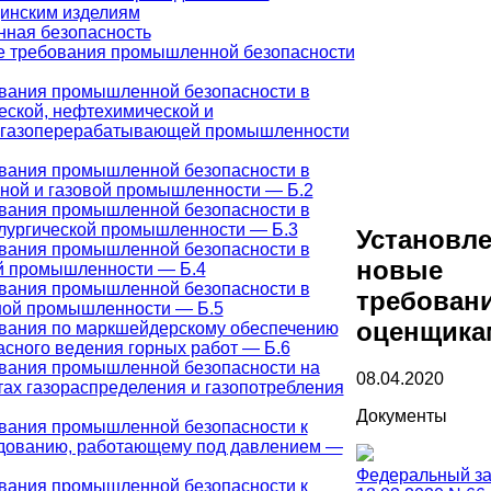
инским изделиям
ная безопасность
 требования промышленной безопасности
вания промышленной безопасности в
еской, нефтехимической и
газоперерабатывающей промышленности
вания промышленной безопасности в
ной и газовой промышленности — Б.2
вания промышленной безопасности в
лургической промышленности — Б.3
Установл
вания промышленной безопасности в
новые
й промышленности — Б.4
вания промышленной безопасности в
требовани
ной промышленности — Б.5
оценщика
вания по маркшейдерскому обеспечению
асного ведения горных работ — Б.6
вания промышленной безопасности на
08.04.2020
тах газораспределения и газопотребления
Документы
вания промышленной безопасности к
дованию, работающему под давлением —
Федеральный за
вания промышленной безопасности к