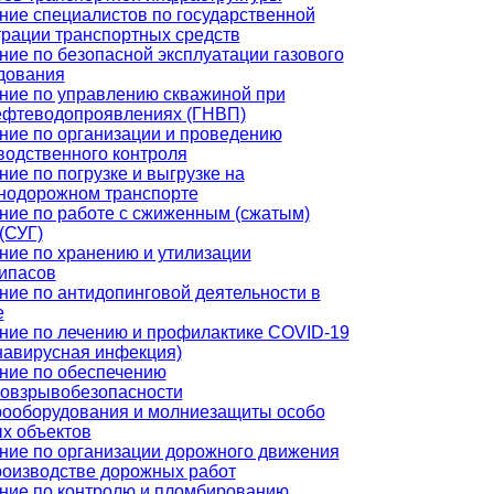
ние специалистов по государственной
трации транспортных средств
ние по безопасной эксплуатации газового
дования
ние по управлению скважиной при
ефтеводопроявлениях (ГНВП)
ние по организации и проведению
водственного контроля
ие по погрузке и выгрузке на
нодорожном транспорте
ние по работе с сжиженным (сжатым)
(СУГ)
ние по хранению и утилизации
ипасов
ние по антидопинговой деятельности в
е
ние по лечению и профилактике COVID-19
навирусная инфекция)
ние по обеспечению
овзрывобезопасности
рооборудования и молниезащиты особо
х объектов
ние по организации дорожного движения
роизводстве дорожных работ
ние по контролю и пломбированию