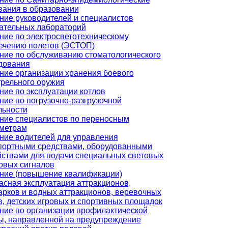
вания в образовании
ние руководителей и специалистов
ательных лабораторий
ние по электросветотехническому
ечению полетов (ЭСТОП)
ние по обслуживанию стоматологического
дования
ние организации хранения боевого
трельного оружия
ние по эксплуатации котлов
ние по погрузочно-разгрузочной
льности
ние специалистов по переносным
метрам
ние водителей для управления
портными средствами, оборудованными
йствами для подачи специальных световых
ковых сигналов
ние (повышение квалификации)
асная эксплуатация аттракционов,
арков и водных аттракционов, веревочных
в, детских игровых и спортивных площадок
ние по организации профилактической
ы, направленной на предупреждение