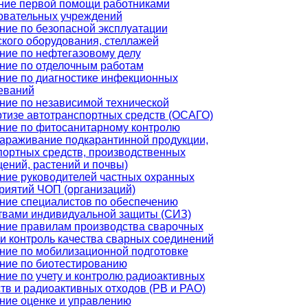
ние первой помощи работниками
овательных учреждений
ние по безопасной эксплуатации
ского оборудования, стеллажей
ние по нефтегазовому делу
ние по отделочным работам
ние по диагностике инфекционных
еваний
ние по независимой технической
ртизе автотранспортных средств (ОСАГО)
ние по фитосанитарному контролю
зараживание подкарантинной продукции,
портных средств, производственных
ений, растений и почвы)
ние руководителей частных охранных
риятий ЧОП (организаций)
ние специалистов по обеспечению
твами индивидуальной защиты (СИЗ)
ние правилам производства сварочных
 и контроль качества сварных соединений
ние по мобилизационной подготовке
ние по биотестированию
ние по учету и контролю радиоактивных
тв и радиоактивных отходов (РВ и РАО)
ние оценке и управлению