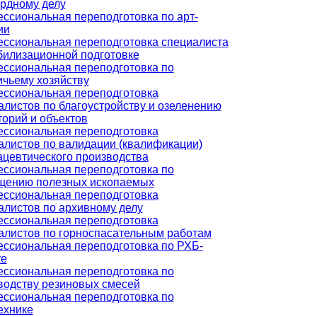
рдному делу
ссиональная переподготовка по арт-
ии
ссиональная переподготовка специалиста
билизационной подготовке
ссиональная переподготовка по
ичьему хозяйству
ссиональная переподготовка
алистов по благоустройству и озеленению
торий и объектов
ссиональная переподготовка
алистов по валидации (квалификации)
цевтического производства
ссиональная переподготовка по
щению полезных ископаемых
ссиональная переподготовка
алистов по архивному делу
ссиональная переподготовка
алистов по горноспасательным работам
ссиональная переподготовка по РХБ-
е
ссиональная переподготовка по
водству резиновых смесей
ссиональная переподготовка по
ехнике