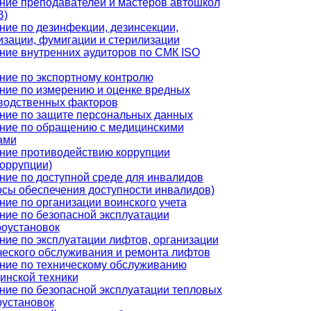
ние преподавателей и мастеров автошкол
В)
ние по дезинфекции, дезинсекции,
изации, фумигации и стерилизации
ние внутренних аудиторов по СМК ISO
ние по экспортному контролю
ние по измерению и оценке вредных
водственных факторов
ние по защите персональных данных
ние по обращению с медицинскими
ами
ние противодействию коррупции
коррупции)
ние по доступной среде для инвалидов
осы обеспечения доступности инвалидов)
ние по организации воинского учета
ние по безопасной эксплуатации
роустановок
ние по эксплуатации лифтов, организации
ческого обслуживания и ремонта лифтов
ние по техническому обслуживанию
инской техники
ние по безопасной эксплуатации тепловых
оустановок