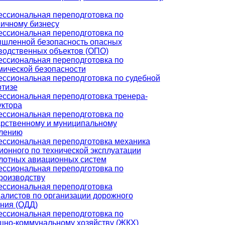
ссиональная переподготовка по
ничному бизнесу
ссиональная переподготовка по
шленной безопасность опасных
водственных объектов (ОПО)
ссиональная переподготовка по
мической безопасности
ссиональная переподготовка по судебной
ртизе
ссиональная переподготовка тренера-
уктора
ссиональная переподготовка по
арственному и муниципальному
лению
ссиональная переподготовка механика
ионного по технической эксплуатации
лотных авиационных систем
ссиональная переподготовка по
роизводству
ссиональная переподготовка
алистов по организации дорожного
ния (ОДД)
ссиональная переподготовка по
но-коммунальному хозяйству (ЖКХ)