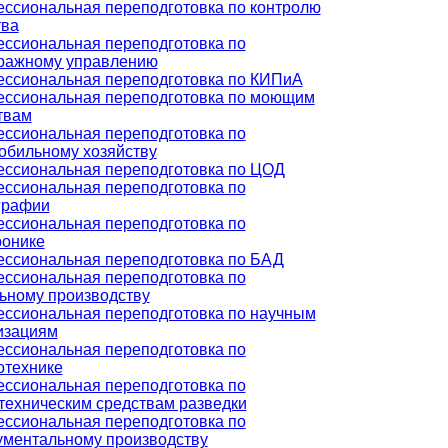
ссиональная переподготовка по контролю
тва
ссиональная переподготовка по
ражному управлению
ссиональная переподготовка по КИПиА
ссиональная переподготовка по моющим
твам
ссиональная переподготовка по
обильному хозяйству
ссиональная переподготовка по ЦОД
ссиональная переподготовка по
графии
ссиональная переподготовка по
ронике
ссиональная переподготовка по БАД
ссиональная переподготовка по
ьному производству
ссиональная переподготовка по научным
изациям
ссиональная переподготовка по
отехнике
ссиональная переподготовка по
техническим средствам разведки
ссиональная переподготовка по
ументальному производству