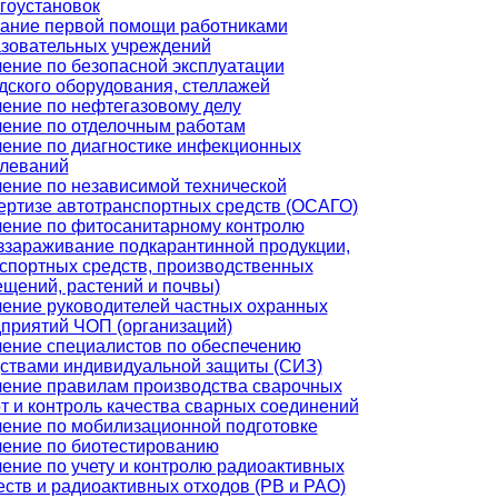
гоустановок
ание первой помощи работниками
зовательных учреждений
ение по безопасной эксплуатации
дского оборудования, стеллажей
ение по нефтегазовому делу
ение по отделочным работам
ение по диагностике инфекционных
леваний
ение по независимой технической
ертизе автотранспортных средств (ОСАГО)
ение по фитосанитарному контролю
ззараживание подкарантинной продукции,
спортных средств, производственных
щений, растений и почвы)
ение руководителей частных охранных
приятий ЧОП (организаций)
ение специалистов по обеспечению
ствами индивидуальной защиты (СИЗ)
ение правилам производства сварочных
т и контроль качества сварных соединений
ение по мобилизационной подготовке
ение по биотестированию
ение по учету и контролю радиоактивных
ств и радиоактивных отходов (РВ и РАО)