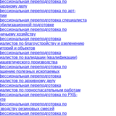
ессиональная переподготовка по
ардному делу
ессиональная переподготовка по арт-
пии
ессиональная переподготовка специалиста
обилизационной подготовке
ессиональная переподготовка по
ничьему хозяйству
ессиональная переподготовка
иалистов по благоустройству и озеленению
иторий и объектов
ессиональная переподготовка
иалистов по валидации (квалификации)
ацевтического производства
ессиональная переподготовка по
ащению полезных ископаемых
ессиональная переподготовка
иалистов по архивному делу
ессиональная переподготовка
иалистов по горноспасательным работам
ессиональная переподготовка по РХБ-
ите
ессиональная переподготовка по
зводству резиновых смесей
ессиональная переподготовка по