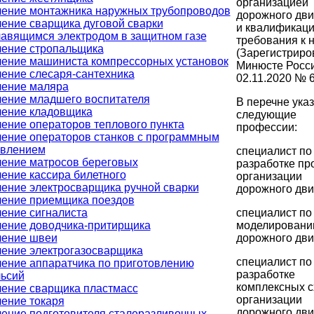
организацией
ение монтажника наружных трубопроводов
дорожного дви
ение сварщика дуговой сварки
и квалификац
авящимся электродом в защитном газе
требования к 
ение стропальщика
(Зарегистриро
ение машиниста компрессорных установок
Минюсте Росс
ение слесаря-сантехника
02.11.2020 № 6
ение маляра
ение младшего воспитателя
В перечне ука
ение кладовщика
следующие
ение операторов теплового пункта
профессии:
ение операторов станков с программным
авлением
специалист по
ение матросов береговых
разработке пр
ение кассира билетного
организации
ение электросварщика ручной сварки
дорожного дви
ение приемщика поездов
специалист по
ение сигналиста
моделирован
ение доводчика-притирщика
дорожного дви
чение швеи
ение электрогазосварщика
специалист по
ение аппаратчика по приготовлению
разработке
ьсий
комплексных 
ение сварщика пластмасс
организации
ение токаря
дорожного дви
ение подготовителя сталеразливочных