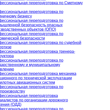
ессиональная переподготовка по Сметному
ессиональная переподготовка по
иничному бизнесу
ессиональная переподготовка по
ышленной безопасность опасных
зводственных объектов (ОПО)
ессиональная переподготовка по
омической безопасности
ессиональная переподготовка по судебной
ертизе
ессиональная переподготовка тренера-
руктора
ессиональная переподготовка по
дарственному и муниципальному
авлению
ессиональная переподготовка механика
ционного по технической эксплуатации
илотных авиационных систем
ессиональная переподготовка по
производству
ессиональная переподготовка
иалистов по организации дорожного
ения (ОДД)
ессиональная переподготовка по