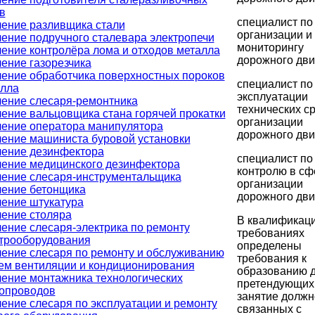
в
специалист по
ение разливщика стали
организации и
ение подручного сталевара электропечи
мониторингу
ение контролёра лома и отходов металла
дорожного дви
ение газорезчика
ение обработчика поверхностных пороков
специалист по
лла
эксплуатации
ение слесаря-ремонтника
технических с
ение вальцовщика стана горячей прокатки
организации
ение оператора манипулятора
дорожного дви
ение машиниста буровой установки
ение дезинфектора
специалист по
ение медицинского дезинфектора
контролю в сф
ение слесаря-инструментальщика
организации
ение бетонщика
дорожного дви
ение штукатура
ение столяра
В квалификац
ение слесаря-электрика по ремонту
требованиях
трооборудования
определены
ение слесаря по ремонту и обслуживанию
требования к
ем вентиляции и кондиционирования
образованию д
ение монтажника технологических
претендующих
опроводов
занятие должн
ение слесаря по эксплуатации и ремонту
связанных с