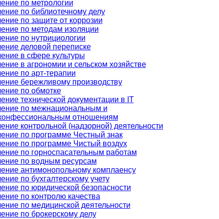
ение по метрологии
ение по библиотечному делу
ение по защите от коррозии
ение по методам изоляции
ение по нутрициологии
ение деловой переписке
ение в сфере культуры
ение в агрономии и сельском хозяйстве
ение по арт-терапии
ение бережливому производству
ение по обмотке
ение технической документации в IT
ение по межнациональным и
конфессиональным отношениям
ение контрольной (надзорной) деятельности
ение по программе Честный знак
ение по программе Чистый воздух
ение по горноспасательным работам
ение по водным ресурсам
ение антимонопольному комплаенсу
ение по бухгалтерскому учету
ение по юридической безопасности
ение по контролю качества
ение по медицинской деятельности
ение по брокерскому делу