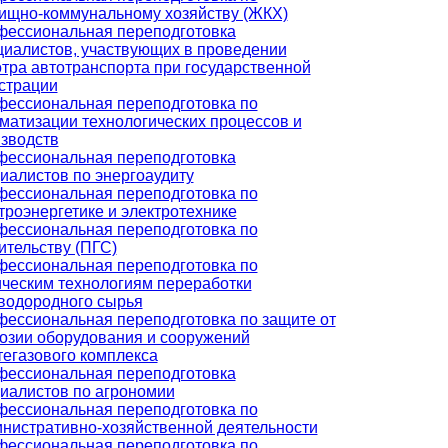
щно-коммунальному хозяйству (ЖКХ)
ессиональная переподготовка
иалистов, участвующих в проведении
тра автотранспорта при государственной
страции
ессиональная переподготовка по
матизации технологических процессов и
зводств
ессиональная переподготовка
иалистов по энергоаудиту
ессиональная переподготовка по
троэнергетике и электротехнике
ессиональная переподготовка по
ительству (ПГС)
ессиональная переподготовка по
ческим технологиям переработки
водородного сырья
ессиональная переподготовка по защите от
озии оборудования и сооружений
егазового комплекса
ессиональная переподготовка
иалистов по агрономии
ессиональная переподготовка по
нистративно-хозяйственной деятельности
ессиональная переподготовка по