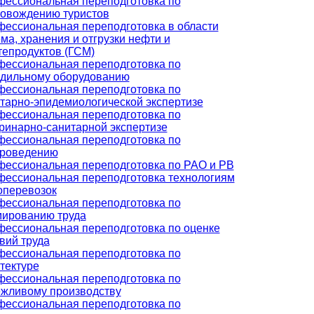
ессиональная переподготовка по
овождению туристов
ессиональная переподготовка в области
ма, хранения и отгрузки нефти и
епродуктов (ГСМ)
ессиональная переподготовка по
дильному оборудованию
ессиональная переподготовка по
тарно-эпидемиологической экспертизе
ессиональная переподготовка по
ринарно-санитарной экспертизе
ессиональная переподготовка по
ароведению
ессиональная переподготовка по РАО и РВ
ессиональная переподготовка технологиям
оперевозок
ессиональная переподготовка по
ированию труда
ессиональная переподготовка по оценке
вий труда
ессиональная переподготовка по
тектуре
ессиональная переподготовка по
жливому производству
ессиональная переподготовка по