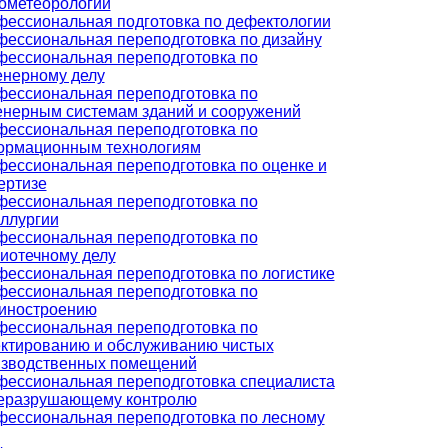
ометеорологии
ессиональная подготовка по дефектологии
ессиональная переподготовка по дизайну
ессиональная переподготовка по
нерному делу
ессиональная переподготовка по
нерным системам зданий и сооружений
ессиональная переподготовка по
ормационным технологиям
ессиональная переподготовка по оценке и
ертизе
ессиональная переподготовка по
ллургии
ессиональная переподготовка по
иотечному делу
ессиональная переподготовка по логистике
ессиональная переподготовка по
иностроению
ессиональная переподготовка по
ктированию и обслуживанию чистых
изводственных помещений
ессиональная переподготовка специалиста
неразрушающему контролю
ессиональная переподготовка по лесному