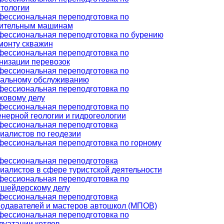
тологии
ессиональная переподготовка по
оительным машинам
ессиональная переподготовка по бурению
монту скважин
ессиональная переподготовка по
низации перевозок
ессиональная переподготовка по
альному обслуживанию
ессиональная переподготовка по
ховому делу
ессиональная переподготовка по
нерной геологии и гидрогеологии
ессиональная переподготовка
иалистов по геодезии
ессиональная переподготовка по горному
ессиональная переподготовка
иалистов в сфере туристской деятельности
ессиональная переподготовка по
шейдерскому делу
ессиональная переподготовка
одавателей и мастеров автошкол (МПОВ)
ессиональная переподготовка по
луатации котлов