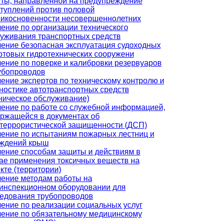
ты, направленной на предупреждение
туплений против половой
икосновенности несовершеннолетних
ение по организации технического
уживания транспортных средств
ение безопасная эксплуатация судоходных
ртовых гидротехнических сооружени
ение по поверке и калибровки резервуаров
убопроводов
ение экспертов по техническому контролю и
ностике автотранспортных средств
ническое обслуживание)
ение по работе со служебной информацией,
ржащейся в документах об
террористической защищенности (ДСП)
ение по испытаниям пожарных лестниц и
аждений крыш
ение способам защиты и действиям в
ае применения токсичных веществ на
кте (территории)
ение методам работы на
инспекционном оборудовании для
едования трубопроводов
ение по реализации социальных услуг
ение по обязательному медицинскому