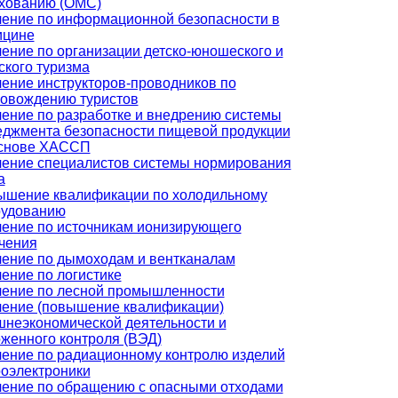
хованию (ОМС)
ение по информационной безопасности в
ицине
ение по организации детско-юношеского и
ского туризма
ение инструкторов-проводников по
овождению туристов
ение по разработке и внедрению системы
джмента безопасности пищевой продукции
основе ХАССП
ение специалистов системы нормирования
а
шение квалификации по холодильному
рудованию
ение по источникам ионизирующего
чения
ение по дымоходам и вентканалам
ение по логистике
ение по лесной промышленности
ение (повышение квалификации)
неэкономической деятельности и
женного контроля (ВЭД)
ение по радиационному контролю изделий
оэлектроники
ение по обращению с опасными отходами