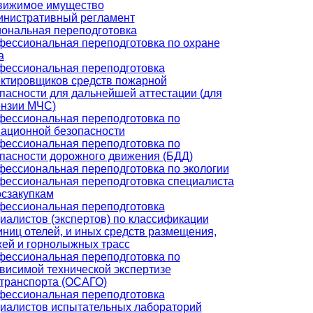
вижимое имущество
нистративный регламент
ональная переподготовка
ессиональная переподготовка по охране
а
ессиональная переподготовка
ктировщиков средств пожарной
пасности для дальнейшей аттестации (для
нзии МЧС)
ессиональная переподготовка по
ационной безопасности
ессиональная переподготовка по
пасности дорожного движения (БДД)
ессиональная переподготовка по экологии
ессиональная переподготовка специалиста
осзакупкам
ессиональная переподготовка
иалистов (экспертов) по классификации
иниц отелей, и иных средств размещения,
ей и горнолыжных трасс
ессиональная переподготовка по
висимой технической экспертизе
транспорта (ОСАГО)
ессиональная переподготовка
иалистов испытательных лабораторий