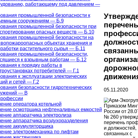
удованию, работающему под давлением —
Утвержд
ования промышленной безопасности к
ъемным сооружениям — Б.9
перечен
ования промышленной безопасности при
спортировании опасных веществ — Б.10
професс
ования промышленной безопасности на
должност
вопожароопасных объектах хранения и
работки растительного сырья — Б.11
связанны
ования промышленной безопасности,
организа
сящиеся к взрывным работам — Б.12
ования к порядку работы в
дорожно
троустановках потребителей — Г.1
движени
ования к эксплуатации электрических
ций и сетей — Г.2
ования безопасности гидротехнических
05.11.2020
ружений — В
профессии
ение оператора котельной
Приказом Мин
ение осмотрщика нефтеналивных емкостей
России от 28.0
ение аппаратчика электролиза
№ 260 утверж
ение аппаратчика воздухоразделения
перечень про
ение аккумуляторщика
и должностей,
ение электромеханика по лифтам
связанных с
ение жестянщика