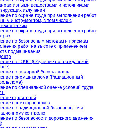
диоактивными веществами и источниками
зирующих излучений
ение по охране труда при выполнении работ
чным инструментом, в том числе с
техническим
ение по охране труда при выполнении работ
атрах
ение по безопасным методам и приемам
лнения работ на высоте с применением
ств подмащивания
центр
ение по ГОЧС (Обучение по гражданской
оне)
ение по пожарной безопасности
ение приемщика лома (Радиационный
роль лома)
ение по специальной оценке условий труда
УТ)
ение строителей
ение проектировщиков
ение по радиационной безопасности и
ационному контролю
ение по безопасности дорожного движения
)