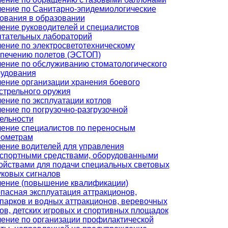
ение по Санитарно-эпидемиологические
ования в образовании
ение руководителей и специалистов
тательных лабораторий
ение по электросветотехническому
печению полетов (ЭСТОП)
ение по обслуживанию стоматологического
удования
ение организации хранения боевого
стрельного оружия
ение по эксплуатации котлов
ение по погрузочно-разгрузочной
ельности
ение специалистов по переносным
рометрам
ение водителей для управления
спортными средствами, оборудованными
ойствами для подачи специальных световых
уковых сигналов
ение (повышение квалификации)
пасная эксплуатация аттракционов,
парков и водных аттракционов, веревочных
ов, детских игровых и спортивных площадок
ение по организации профилактической