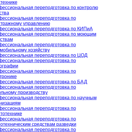
технике
ессиональная переподготовка по контролю
ства
ессиональная переподготовка по
итражному управлению
ессиональная переподготовка по КИПиА
ессиональная переподготовка по моющим
ствам
ессиональная переподготовка по
мобильному хозяйству
ессиональная переподготовка по ЦОД
ессиональная переподготовка по
ографии
ессиональная переподготовка по
тронике
ессиональная переподготовка по БАД
ессиональная переподготовка по
льному производству
ессиональная переподготовка по научным
низациям
ессиональная переподготовка по
тотехнике
ессиональная переподготовка по
отехническим средствам разведки
ессиональная переподготовка по