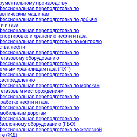
рументальному производству
ессиональная переподготовка по
равлическим машинам
ессиональная переподготовка по добыче
и и газа
ессиональная переподготовка по
спортировке и хранению нефти и газа
ессиональная переподготовка по контролю
ства нефти
ессиональная переподготовка по
егазовому оборудованию
ессиональная переподготовка по
емным хранилищам газа (ПХГ)
ессиональная переподготовка по
распределению
ессиональная переподготовка по морским
тегазовым месторождениям
ессиональная переподготовка по
работке нефти и газа
ессиональная переподготовка по
омобильным дорогам
ессиональная переподготовка по
баллонному оборудованию (ГБО)
ессиональная переподготовка по железной
ге (ЖД)