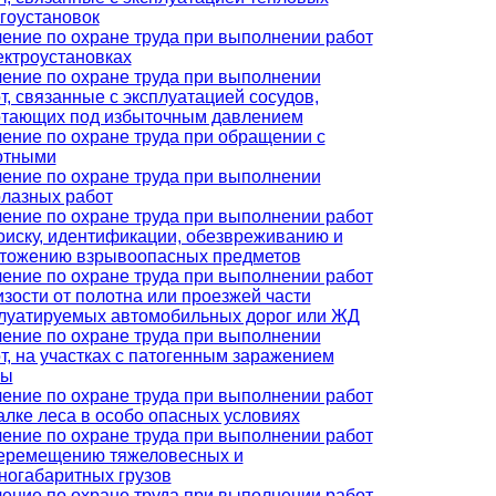
гоустановок
ение по охране труда при выполнении работ
ектроустановках
ение по охране труда при выполнении
т, связанные с эксплуатацией сосудов,
тающих под избыточным давлением
ение по охране труда при обращении с
отными
ение по охране труда при выполнении
лазных работ
ение по охране труда при выполнении работ
оиску, идентификации, обезвреживанию и
тожению взрывоопасных предметов
ение по охране труда при выполнении работ
изости от полотна или проезжей части
луатируемых автомобильных дорог или ЖД
ение по охране труда при выполнении
т, на участках с патогенным заражением
вы
ение по охране труда при выполнении работ
алке леса в особо опасных условиях
ение по охране труда при выполнении работ
еремещению тяжеловесных и
ногабаритных грузов
ение по охране труда при выполнении работ