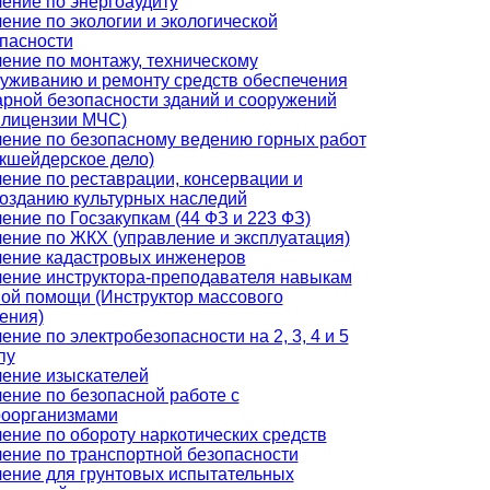
ение по энергоаудиту
ение по экологии и экологической
пасности
ение по монтажу, техническому
уживанию и ремонту средств обеспечения
рной безопасности зданий и сооружений
 лицензии МЧС)
ение по безопасному ведению горных работ
кшейдерское дело)
ение по реставрации, консервации и
озданию культурных наследий
ение по Госзакупкам (44 ФЗ и 223 ФЗ)
ение по ЖКХ (управление и эксплуатация)
ение кадастровых инженеров
ение инструктора-преподавателя навыкам
ой помощи (Инструктор массового
ения)
ение по электробезопасности на 2, 3, 4 и 5
пу
ение изыскателей
ение по безопасной работе с
роорганизмами
ение по обороту наркотических средств
ение по транспортной безопасности
ение для грунтовых испытательных