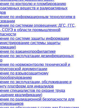
ение по контролю и пломбированию
оактивных веществ и радиоактивных
дов
ение по информационным технологиям в
зовании
ение по системам оповещения: ДГС, ГГС,
, СОУЭ в области промышленной
пасности
ение по системе защиты информации
инистрирование системы защиты
ормации)
ение по вакцинопрофилактике
ение по эксплуатации дезинфекционных
ер
ение по нормоконтролю технической и
трукторской документации
ение по взрывозащитному
трооборудованию
ение по эксплуатации, обслуживанию и
нту платформ для инвалидов
ение специалистов по охране труда
ышение квалификации)
ение по радиационной безопасности для
ктировщиков
ение по обращению с газовыми баллонами