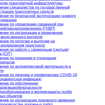
ктов транспортной инфраструктуры
ение специалистов по государственной
страции транспортных средств
ение по безопасной эксплуатации газового
удования
ение по управлению скважиной при
нефтеводопроявлениях (ГНВП)
ение по организации и проведению
зводственного контроля
ение по погрузке и выгрузке на
знодорожном транспорте
ение по работе с сжиженным (сжатым)
м (СУГ)
ение по хранению и утилизации
припасов
ение по антидопинговой деятельности в
те
ение по лечению и профилактике COVID-19
онавирусная инфекция)
ение по обеспечению
ровзрывобезопасности
трооборудования и молниезащиты особо
ых объектов
ение по организации дорожного движения
производстве дорожных работ