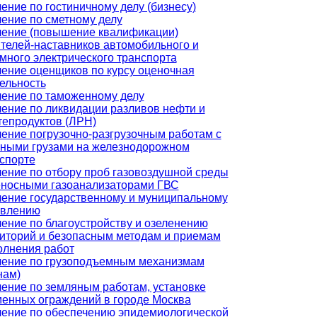
ение по гостиничному делу (бизнесу)
ение по сметному делу
ение (повышение квалификации)
телей-наставников автомобильного и
много электрического транспорта
ение оценщиков по курсу оценочная
ельность
ение по таможенному делу
ение по ликвидации разливов нефти и
епродуктов (ЛРН)
ение погрузочно-разгрузочным работам с
ными грузами на железнодорожном
спорте
ение по отбору проб газовоздушной среды
носными газоанализаторами ГВС
ение государственному и муниципальному
авлению
ение по благоустройству и озеленению
иторий и безопасным методам и приемам
лнения работ
ение по грузоподъемным механизмам
нам)
ение по земляным работам, установке
енных ограждений в городе Москва
ение по обеспечению эпидемиологической