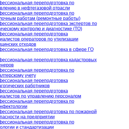
ессиональная переподготовка по
влению в нефтегазовой отрасли
ессиональная переподготовка по
лочным работам (ремонтные работы)
ессиональная переподготовка экспертов по
ическому контролю и диагностике (ТО)
ессиональная переподготовка
иалистов операторов по утилизации
цинских отходов
ессиональная переподготовка в сфере ГО
ессиональная переподготовка кадастровых
енеров
ессиональная переподготовка по
алтерскому учету
ессиональная переподготовка
гогических работников
ессиональная переподготовка
иалистов по управлению персоналом
ессиональная переподготовка по
нфектологии
ессиональная переподготовка по пожарной
пасности на предприятии
ессиональная переподготовка по
ологии и стандартизации