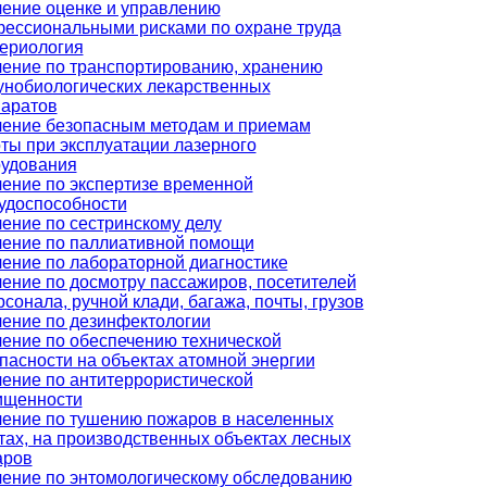
ение оценке и управлению
ессиональными рисками по охране труда
ериология
ение по транспортированию, хранению
нобиологических лекарственных
аратов
ение безопасным методам и приемам
ты при эксплуатации лазерного
удования
ение по экспертизе временной
удоспособности
ение по сестринскому делу
ение по паллиативной помощи
ение по лабораторной диагностике
ение по досмотру пассажиров, посетителей
рсонала, ручной клади, багажа, почты, грузов
ение по дезинфектологии
ение по обеспечению технической
пасности на объектах атомной энергии
ение по антитеррористической
ищенности
ение по тушению пожаров в населенных
тах, на производственных объектах лесных
аров
ение по энтомологическому обследованию