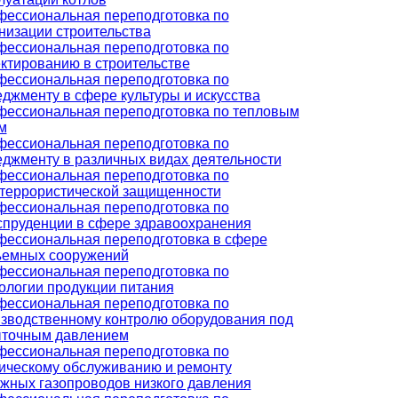
ессиональная переподготовка по
низации строительства
ессиональная переподготовка по
ктированию в строительстве
ессиональная переподготовка по
джменту в сфере культуры и искусства
ессиональная переподготовка по тепловым
м
ессиональная переподготовка по
джменту в различных видах деятельности
ессиональная переподготовка по
террористической защищенности
ессиональная переподготовка по
пруденции в сфере здравоохранения
ессиональная переподготовка в сфере
ъемных сооружений
ессиональная переподготовка по
ологии продукции питания
ессиональная переподготовка по
зводственному контролю оборудования под
ыточным давлением
ессиональная переподготовка по
ическому обслуживанию и ремонту
жных газопроводов низкого давления