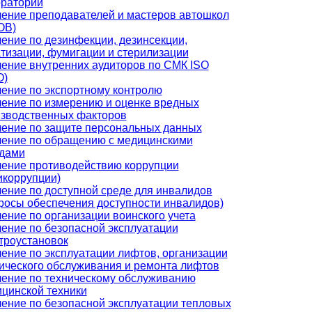
раторий
ение преподавателей и мастеров автошкол
ОВ)
ение по дезинфекции, дезинсекции,
тизации, фумигации и стерилизации
ение внутренних аудиторов по СМК ISO
О)
ение по экспортному контролю
ение по измерению и оценке вредных
зводственных факторов
ение по защите персональных данных
ение по обращению с медицинскими
дами
ение противодействию коррупции
икоррупции)
ение по доступной среде для инвалидов
росы обеспечения доступности инвалидов)
ение по организации воинского учета
ение по безопасной эксплуатации
троустановок
ение по эксплуатации лифтов, организации
ического обслуживания и ремонта лифтов
ение по техническому обслуживанию
цинской техники
ение по безопасной эксплуатации тепловых