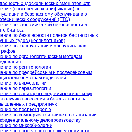
пасности эндоскопических вмешательств
ение (повышение квалификации) по
луатации и безопасному обслуживанию
отехнических сооружений (ГТС)
ение по экономической безопасности и
те бизнеса
ение по безопасности полетов беспилотных
ушных судов (беспилотников)
ение по эксплуатации и обслуживанию
графов
ение по органолептическим методам
едования
ение по рентгенологии
ение по предрейсовым и послерейсовым
цинским осмотрам водителей
ение по вирусологии
ение по паразитологии
ение по санитарно-эпидемиологическому
ополучию населения и безопасности на
мышленных предприятиях
ение по пест-контролю
ение по коммерческой тайне в организации
нфиденциальному делопроизводству
ение по микробиологии
ение по проведению оценки уязвимости