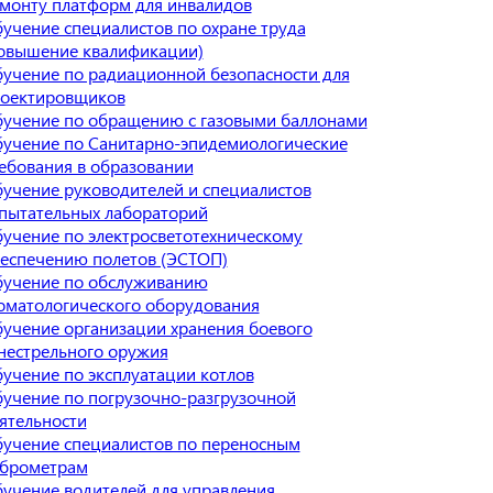
монту платформ для инвалидов
учение специалистов по охране труда
овышение квалификации)
учение по радиационной безопасности для
оектировщиков
учение по обращению с газовыми баллонами
учение по Санитарно-эпидемиологические
ебования в образовании
учение руководителей и специалистов
пытательных лабораторий
учение по электросветотехническому
еспечению полетов (ЭСТОП)
учение по обслуживанию
оматологического оборудования
учение организации хранения боевого
нестрельного оружия
учение по эксплуатации котлов
учение по погрузочно-разгрузочной
ятельности
учение специалистов по переносным
брометрам
учение водителей для управления