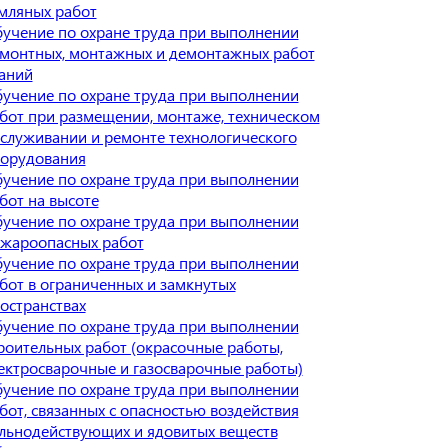
мляных работ
учение по охране труда при выполнении
монтных, монтажных и демонтажных работ
аний
учение по охране труда при выполнении
бот при размещении, монтаже, техническом
служивании и ремонте технологического
орудования
учение по охране труда при выполнении
бот на высоте
учение по охране труда при выполнении
жароопасных работ
учение по охране труда при выполнении
бот в ограниченных и замкнутых
остранствах
учение по охране труда при выполнении
роительных работ (окрасочные работы,
ектросварочные и газосварочные работы)
учение по охране труда при выполнении
бот, связанных с опасностью воздействия
льнодействующих и ядовитых веществ