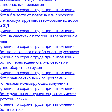
рывоопасных предметов
учение по охране труда при выполнении
бот в близости от полотна или проезжей
сти эксплуатируемых автомобильных дорог
и ЖД
учение по охране труда при выполнении
бот, на участках с патогенным заражением
чвы
учение по охране труда при выполнении
бот по валке леса в особо опасных условиях
учение по охране труда при выполнении
бот по перемещению тяжеловесных и
упногабаритных грузов
учение по охране труда при выполнении
бот с радиоактивными веществами и
точниками ионизирующих излучений
учение по охране труда при выполнении
бот с ручным инструментом, в том числе с
ротехническим
учение по охране труда при выполнении
бот в театрах