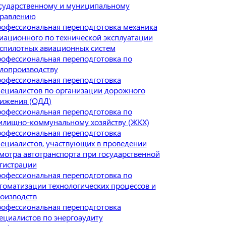
сударственному и муниципальному
равлению
офессиональная переподготовка механика
иационного по технической эксплуатации
спилотных авиационных систем
офессиональная переподготовка по
лопроизводству
офессиональная переподготовка
ециалистов по организации дорожного
ижения (ОДД)
офессиональная переподготовка по
лищно-коммунальному хозяйству (ЖКХ)
офессиональная переподготовка
ециалистов, участвующих в проведении
мотра автотранспорта при государственной
гистрации
офессиональная переподготовка по
томатизации технологических процессов и
оизводств
офессиональная переподготовка
ециалистов по энергоаудиту