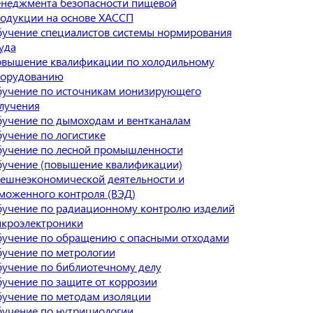
неджмента безопасности пищевой
одукции на основе ХАССП
учение специалистов системы нормирования
уда
вышение квалификации по холодильному
орудованию
учение по источникам ионизирующего
лучения
учение по дымоходам и вентканалам
учение по логистике
учение по лесной промышленности
учение (повышение квалификации)
ешнеэкономической деятельности и
моженного контроля (ВЭД)
учение по радиационному контролю изделий
кроэлектроники
учение по обращению с опасными отходами
учение по метрологии
учение по библиотечному делу
учение по защите от коррозии
учение по методам изоляции
учение по нутрициологии