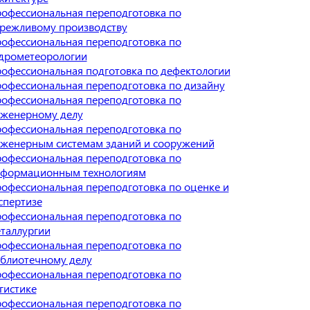
офессиональная переподготовка по
режливому производству
офессиональная переподготовка по
дрометеорологии
офессиональная подготовка по дефектологии
офессиональная переподготовка по дизайну
офессиональная переподготовка по
женерному делу
офессиональная переподготовка по
женерным системам зданий и сооружений
офессиональная переподготовка по
формационным технологиям
офессиональная переподготовка по оценке и
спертизе
офессиональная переподготовка по
таллургии
офессиональная переподготовка по
блиотечному делу
офессиональная переподготовка по
гистике
офессиональная переподготовка по