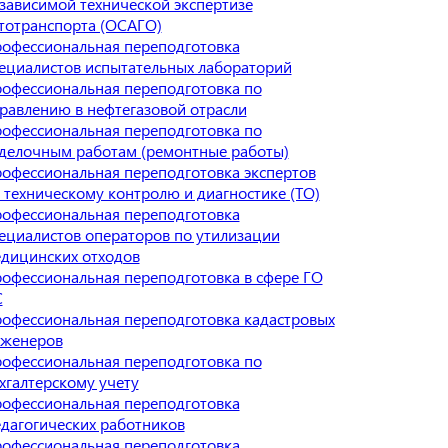
зависимой технической экспертизе
тотранспорта (ОСАГО)
офессиональная переподготовка
ециалистов испытательных лабораторий
офессиональная переподготовка по
равлению в нефтегазовой отрасли
офессиональная переподготовка по
делочным работам (ремонтные работы)
офессиональная переподготовка экспертов
 техническому контролю и диагностике (ТО)
офессиональная переподготовка
ециалистов операторов по утилизации
дицинских отходов
офессиональная переподготовка в сфере ГО
С
офессиональная переподготовка кадастровых
женеров
офессиональная переподготовка по
хгалтерскому учету
офессиональная переподготовка
дагогических работников
офессиональная переподготовка