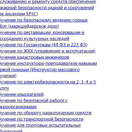
служиванию и ремонту средств обеспечения
жарной безопасности зданий и сооружений
ля лицензии МЧС)
учение по безопасному ведению горных
бот (маркшейдерское дело)
учение по реставрации, консервации и
ссозданию культурных наследий
учение по Госзакупкам (44 ФЗ и 223 ФЗ)
учение по ЖКХ (управление и эксплуатация)
учение кадастровых инженеров
учение инструктора-преподавателя навыкам
рвой помощи (Инструктор массового
учения)
учение по электробезопасности на 2, 3, 4 и 5
уппу
учение изыскателей
учение по безопасной работе с
кроорганизмами
учение по обороту наркотических средств
учение по транспортной безопасности
учение для грунтовых испытательных
бораторий