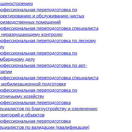
ашиностроению
офессиональная переподготовка по
оектированию и обслуживанию чистых
оизводственных помещений
офессиональная переподготовка специалиста
 неразрушающему контролю
офессиональная переподготовка по лесному
лу
офессиональная переподготовка по
мбардному делу
офессиональная переподготовка по арт-
рапии
офессиональная переподготовка специалиста
 мобилизационной подготовке
офессиональная переподготовка по
отничьему хозяйству
офессиональная переподготовка
ециалистов по благоустройству и озеленению
рриторий и объектов
офессиональная переподготовка
ециалистов по валидации (квалификации)