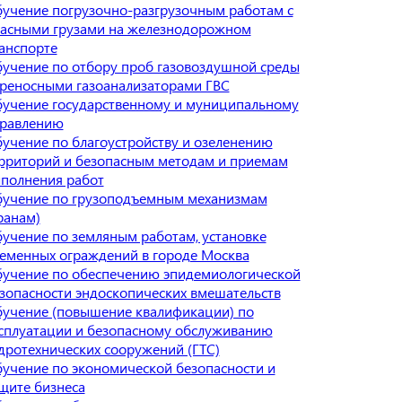
учение погрузочно-разгрузочным работам с
асными грузами на железнодорожном
анспорте
учение по отбору проб газовоздушной среды
реносными газоанализаторами ГВС
учение государственному и муниципальному
равлению
учение по благоустройству и озеленению
рриторий и безопасным методам и приемам
полнения работ
учение по грузоподъемным механизмам
ранам)
учение по земляным работам, установке
еменных ограждений в городе Москва
учение по обеспечению эпидемиологической
зопасности эндоскопических вмешательств
учение (повышение квалификации) по
сплуатации и безопасному обслуживанию
дротехнических сооружений (ГТС)
учение по экономической безопасности и
щите бизнеса