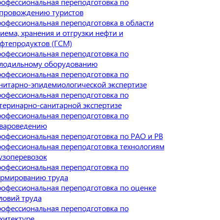
офессиональная переподготовка по
провождению туристов
офессиональная переподготовка в области
иема, хранения и отгрузки нефти и
фтепродуктов (ГСМ)
офессиональная переподготовка по
лодильному оборудованию
офессиональная переподготовка по
нитарно-эпидемиологической экспертизе
офессиональная переподготовка по
теринарно-санитарной экспертизе
офессиональная переподготовка по
вароведению
офессиональная переподготовка по РАО и РВ
офессиональная переподготовка технологиям
узоперевозок
офессиональная переподготовка по
рмированию труда
офессиональная переподготовка по оценке
ловий труда
офессиональная переподготовка по
хитектуре