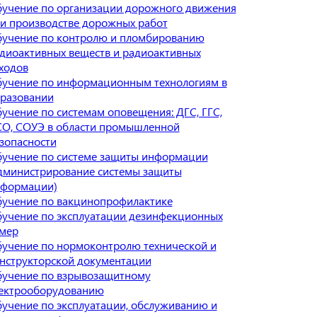
учение по организации дорожного движения
и производстве дорожных работ
учение по контролю и пломбированию
диоактивных веществ и радиоактивных
ходов
учение по информационным технологиям в
разовании
учение по системам оповещения: ДГС, ГГС,
О, СОУЭ в области промышленной
зопасности
учение по системе защиты информации
дминистрирование системы защиты
формации)
учение по вакцинопрофилактике
учение по эксплуатации дезинфекционных
мер
учение по нормоконтролю технической и
нструкторской документации
учение по взрывозащитному
ектрооборудованию
учение по эксплуатации, обслуживанию и