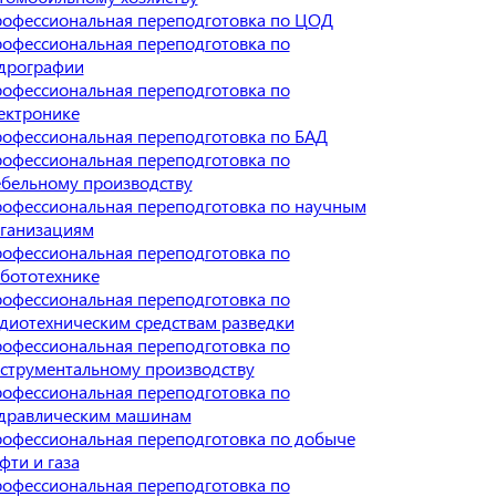
офессиональная переподготовка по ЦОД
офессиональная переподготовка по
дрографии
офессиональная переподготовка по
ектронике
офессиональная переподготовка по БАД
офессиональная переподготовка по
бельному производству
офессиональная переподготовка по научным
ганизациям
офессиональная переподготовка по
бототехнике
офессиональная переподготовка по
диотехническим средствам разведки
офессиональная переподготовка по
струментальному производству
офессиональная переподготовка по
дравлическим машинам
офессиональная переподготовка по добыче
фти и газа
офессиональная переподготовка по