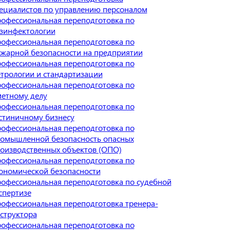
ециалистов по управлению персоналом
офессиональная переподготовка по
зинфектологии
офессиональная переподготовка по
жарной безопасности на предприятии
офессиональная переподготовка по
трологии и стандартизации
офессиональная переподготовка по
етному делу
офессиональная переподготовка по
стиничному бизнесу
офессиональная переподготовка по
омышленной безопасность опасных
оизводственных объектов (ОПО)
офессиональная переподготовка по
ономической безопасности
офессиональная переподготовка по судебной
спертизе
офессиональная переподготовка тренера-
структора
офессиональная переподготовка по