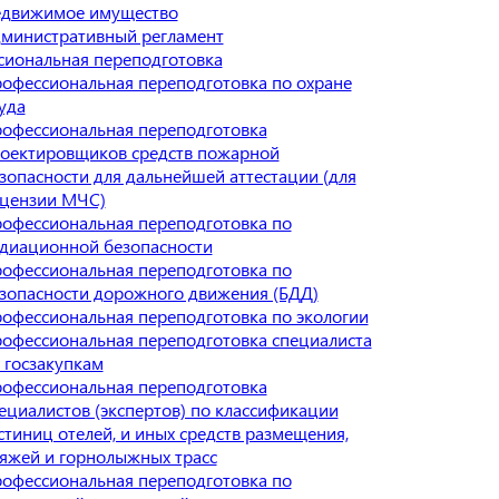
движимое имущество
министративный регламент
иональная переподготовка
офессиональная переподготовка по охране
уда
офессиональная переподготовка
оектировщиков средств пожарной
зопасности для дальнейшей аттестации (для
цензии МЧС)
офессиональная переподготовка по
диационной безопасности
офессиональная переподготовка по
зопасности дорожного движения (БДД)
офессиональная переподготовка по экологии
офессиональная переподготовка специалиста
 госзакупкам
офессиональная переподготовка
ециалистов (экспертов) по классификации
стиниц отелей, и иных средств размещения,
яжей и горнолыжных трасс
офессиональная переподготовка по