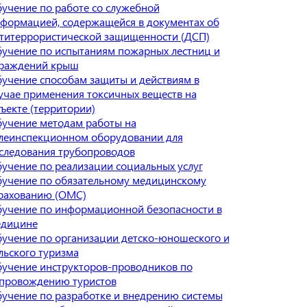
учение по работе со служебной
формацией, содержащейся в документах об
титеррористической защищенности (ДСП)
учение по испытаниям пожарных лестниц и
раждений крыш
учение способам защиты и действиям в
учае применения токсичных веществ на
ъекте (территории)
учение методам работы на
леинспекционном оборудовании для
следования трубопроводов
учение по реализации социальных услуг
учение по обязательному медицинскому
рахованию (ОМС)
учение по информационной безопасности в
дицине
учение по организации детско-юношеского и
льского туризма
учение инструкторов-проводников по
провождению туристов
учение по разработке и внедрению системы