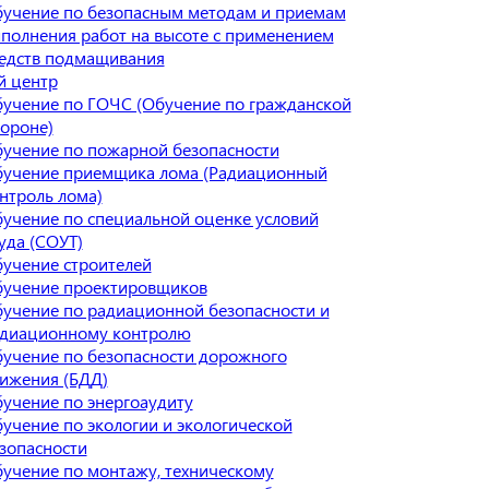
учение по безопасным методам и приемам
полнения работ на высоте с применением
едств подмащивания
й центр
учение по ГОЧС (Обучение по гражданской
ороне)
учение по пожарной безопасности
учение приемщика лома (Радиационный
нтроль лома)
учение по специальной оценке условий
уда (СОУТ)
учение строителей
учение проектировщиков
учение по радиационной безопасности и
диационному контролю
учение по безопасности дорожного
ижения (БДД)
учение по энергоаудиту
учение по экологии и экологической
зопасности
учение по монтажу, техническому