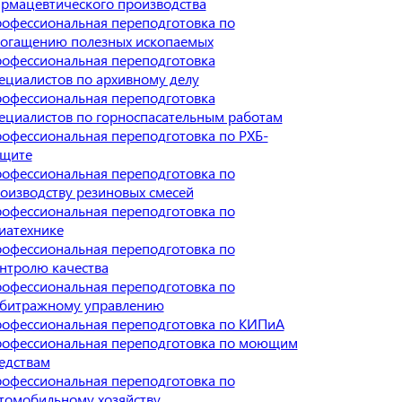
рмацевтического производства
офессиональная переподготовка по
огащению полезных ископаемых
офессиональная переподготовка
ециалистов по архивному делу
офессиональная переподготовка
ециалистов по горноспасательным работам
офессиональная переподготовка по РХБ-
щите
офессиональная переподготовка по
оизводству резиновых смесей
офессиональная переподготовка по
иатехнике
офессиональная переподготовка по
нтролю качества
офессиональная переподготовка по
битражному управлению
офессиональная переподготовка по КИПиА
офессиональная переподготовка по моющим
едствам
офессиональная переподготовка по
томобильному хозяйству