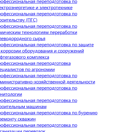
офессиональная переподготовка по
ектроэнергетике и электротехнике
офессиональная переподготовка по
роительству (ПГС)
офессиональная переподготовка по
мическим технологиям переработки
леводородного сырья
офессиональная переподготовка по защите
 коррозии оборудования и сооружений
фтегазового комплекса
офессиональная переподготовка
ециалистов по агрономии
офессиональная переподготовка по
министративно-хозяйственной деятельности
офессиональная переподготовка по
нитологии
офессиональная переподготовка по
роительным машинам
офессиональная переподготовка по бурению
ремонту скважин
офессиональная переподготовка по
ганизации перевозок