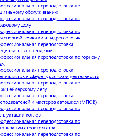
офессиональная переподготовка по
циальному обслуживанию
офессиональная переподготовка по
раховому делу
офессиональная переподготовка по
женерной геологии и гидрогеологии
офессиональная переподготовка
ециалистов по геодезии
офессиональная переподготовка по горному
лу
офессиональная переподготовка
ециалистов в сфере туристской деятельности
офессиональная переподготовка по
ркшейдерскому делу
офессиональная переподготовка
еподавателей и мастеров автошкол (МПОВ)
офессиональная переподготовка по
сплуатации котлов
офессиональная переподготовка по
ганизации строительства
офессиональная переподготовка по