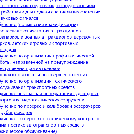
анспортными средствами, оборудованными
тройствами для подачи специальных световых
звуковых сигналов
учение (повышение квалификации)
зопасная эксплуатация аттракционов,
вапарков и водных аттракционов, веревочных
рков, детских игровых и спортивных
ощадок
учение по организации профилактической
боты, направленной на предупреждение
еступлений против половой
прикосновенности несовершеннолетних
учение по организации технического
служивания транспортных средств
учение безопасная эксплуатация судоходных
портовых гидротехнических сооружени
учение по поверке и калибровки резервуаров
трубопроводов
учение экспертов по техническому контролю
диагностике автотранспортных средств
ехническое обслуживание)