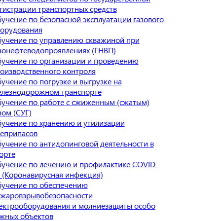
гистрации транспортных средств
учение по безопасной эксплуатации газового
орудования
учение по управлению скважиной при
зонефтеводопроявлениях (ГНВП)
учение по организации и проведению
оизводственного контроля
учение по погрузке и выгрузке на
лезнодорожном транспорте
учение по работе с сжиженным (сжатым)
зом (СУГ)
учение по хранению и утилизации
еприпасов
учение по антидопинговой деятельности в
орте
учение по лечению и профилактике COVID-
 (Коронавирусная инфекция)
учение по обеспечению
жаровзрывобезопасности
ектрооборудования и молниезащиты особо
жных объектов