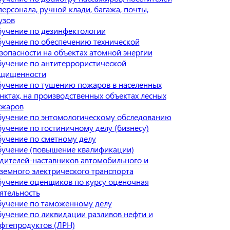
персонала, ручной клади, багажа, почты,
узов
учение по дезинфектологии
учение по обеспечению технической
зопасности на объектах атомной энергии
учение по антитеррористической
щищенности
учение по тушению пожаров в населенных
нктах, на производственных объектах лесных
жаров
учение по энтомологическому обследованию
учение по гостиничному делу (бизнесу)
учение по сметному делу
учение (повышение квалификации)
дителей-наставников автомобильного и
земного электрического транспорта
учение оценщиков по курсу оценочная
ятельность
учение по таможенному делу
учение по ликвидации разливов нефти и
фтепродуктов (ЛРН)