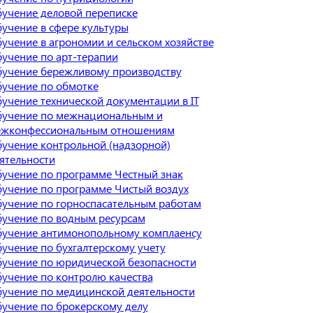
учение деловой переписке
учение в сфере культуры
учение в агрономии и сельском хозяйстве
учение по арт-терапии
учение бережливому производству
учение по обмотке
учение технической документации в IT
учение по межнациональным и
жконфессиональным отношениям
учение контрольной (надзорной)
ятельности
учение по программе Честный знак
учение по программе Чистый воздух
учение по горноспасательным работам
учение по водным ресурсам
учение антимонопольному комплаенсу
учение по бухгалтерскому учету
учение по юридической безопасности
учение по контролю качества
учение по медицинской деятельности
учение по брокерскому делу