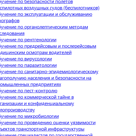
учение по безопасности полетов
спилотных воздушных судов (беспилотников)
учение по эксплуатации и обслуживанию
хографов
учение по органолептическим методам
следования
учение по рентгенологии
учение по предрейсовым и послерейсовым
дицинским осмотрам водителей
учение по вирусологии
учение по паразитологии
учение по санитарно-эпидемиологическому
агополучию населения и безопасности на
омышленных предприятиях
учение по пест-контролю
учение по коммерческой тайне в
ганизации и конфиденциальному
лопроизводству
учение по микробиологии
учение по проведению оценки уязвимости
ъектов транспортной инфраструктуры
учение специалистов по государственной