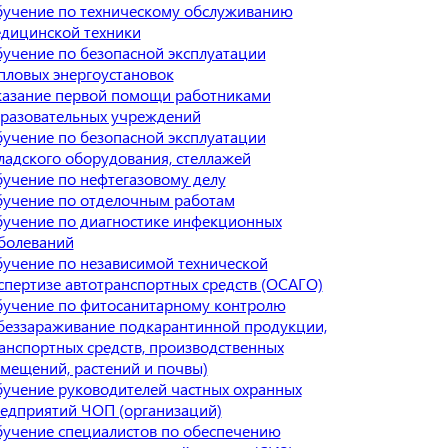
учение по техническому обслуживанию
дицинской техники
учение по безопасной эксплуатации
пловых энергоустановок
азание первой помощи работниками
разовательных учреждений
учение по безопасной эксплуатации
ладского оборудования, стеллажей
учение по нефтегазовому делу
учение по отделочным работам
учение по диагностике инфекционных
болеваний
учение по независимой технической
спертизе автотранспортных средств (ОСАГО)
учение по фитосанитарному контролю
беззараживание подкарантинной продукции,
анспортных средств, производственных
мещений, растений и почвы)
учение руководителей частных охранных
едприятий ЧОП (организаций)
учение специалистов по обеспечению