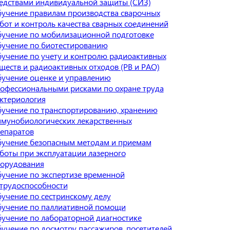
едствами индивидуальной защиты (СИЗ)
учение правилам производства сварочных
бот и контроль качества сварных соединений
учение по мобилизационной подготовке
учение по биотестированию
учение по учету и контролю радиоактивных
ществ и радиоактивных отходов (РВ и РАО)
учение оценке и управлению
офессиональными рисками по охране труда
ктериология
учение по транспортированию, хранению
мунобиологических лекарственных
епаратов
учение безопасным методам и приемам
боты при эксплуатации лазерного
орудования
учение по экспертизе временной
трудоспособности
учение по сестринскому делу
учение по паллиативной помощи
учение по лабораторной диагностике
учение по досмотру пассажиров, посетителей