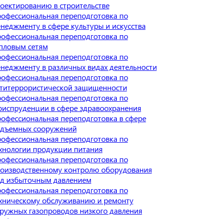
оектированию в строительстве
офессиональная переподготовка по
неджменту в сфере культуры и искусства
офессиональная переподготовка по
пловым сетям
офессиональная переподготовка по
неджменту в различных видах деятельности
офессиональная переподготовка по
титеррористической защищенности
офессиональная переподготовка по
испруденции в сфере здравоохранения
офессиональная переподготовка в сфере
дъемных сооружений
офессиональная переподготовка по
хнологии продукции питания
офессиональная переподготовка по
оизводственному контролю оборудования
д избыточным давлением
офессиональная переподготовка по
хническому обслуживанию и ремонту
ружных газопроводов низкого давления