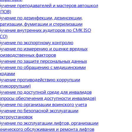
учение преподавателей и мастеров автошкол
МПОВ)
учение по дезинфекции, дезинсекции,
ратизации, фумигации и стерилизации
учение внутренних аудиторов по СМК ISO
СО)
учение по экспортному контролю
учение по измерению и оценке вредных
оизводственных факторов
учение по защите персональных данных
учение по обращению с медицинскими
ходами
учение противодействию коррупции
нтикоррупции)
учение по доступной среде для инвалидов
опросы обеспечения доступности инвалидов)
учение по организации воинского учета
учение по безопасной эксплуатации
ектроустановок
учение по эксплуатации лифтов, организации
хнического обслуживания и ремонта лифтов