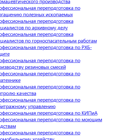
рмацевтического производства
офессиональная переподготовка по
огащению полезных ископаемых
офессиональная переподготовка
ециалистов по архивному делу
офессиональная переподготовка
ециалистов по горноспасательным работам
офессиональная переподготовка по РХБ-
щите
офессиональная переподготовка по
оизводству резиновых смесей
офессиональная переподготовка по
иатехнике
офессиональная переподготовка по
нтролю качества
офессиональная переподготовка по
битражному управлению
офессиональная переподготовка по КИПиА
офессиональная переподготовка по моющим
едствам
офессиональная переподготовка по
томобильному хозяйству