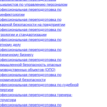
ециалистов по управлению персоналом
офессиональная переподготовка по
зинфектологии
офессиональная переподготовка по
жарной безопасности на предприятии
офессиональная переподготовка по
трологии и стандартизации
офессиональная переподготовка по
етному делу
офессиональная переподготовка по
стиничному бизнесу
офессиональная переподготовка по
омышленной безопасность опасных
оизводственных объектов (ОПО)
офессиональная переподготовка по
ономической безопасности
офессиональная переподготовка по судебной
спертизе
офессиональная переподготовка тренера-
структора
офессиональная переподготовка по