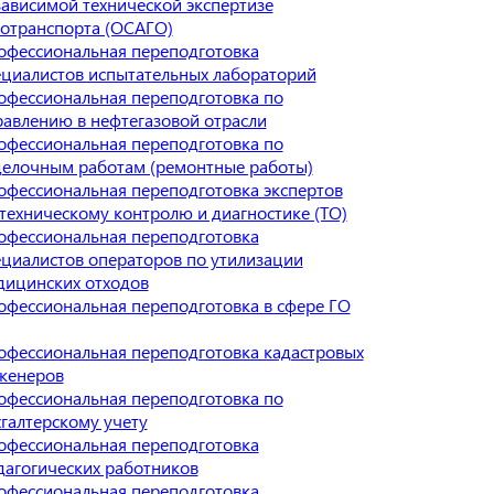
зависимой технической экспертизе
тотранспорта (ОСАГО)
офессиональная переподготовка
ециалистов испытательных лабораторий
офессиональная переподготовка по
равлению в нефтегазовой отрасли
офессиональная переподготовка по
делочным работам (ремонтные работы)
офессиональная переподготовка экспертов
 техническому контролю и диагностике (ТО)
офессиональная переподготовка
ециалистов операторов по утилизации
дицинских отходов
офессиональная переподготовка в сфере ГО
офессиональная переподготовка кадастровых
женеров
офессиональная переподготовка по
хгалтерскому учету
офессиональная переподготовка
дагогических работников
офессиональная переподготовка