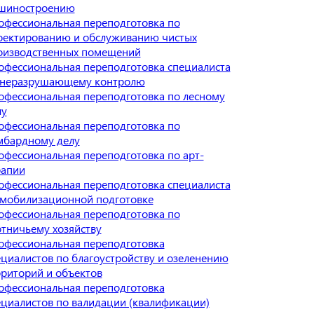
шиностроению
офессиональная переподготовка по
оектированию и обслуживанию чистых
оизводственных помещений
офессиональная переподготовка специалиста
 неразрушающему контролю
офессиональная переподготовка по лесному
лу
офессиональная переподготовка по
мбардному делу
офессиональная переподготовка по арт-
рапии
офессиональная переподготовка специалиста
 мобилизационной подготовке
офессиональная переподготовка по
отничьему хозяйству
офессиональная переподготовка
ециалистов по благоустройству и озеленению
рриторий и объектов
офессиональная переподготовка
ециалистов по валидации (квалификации)