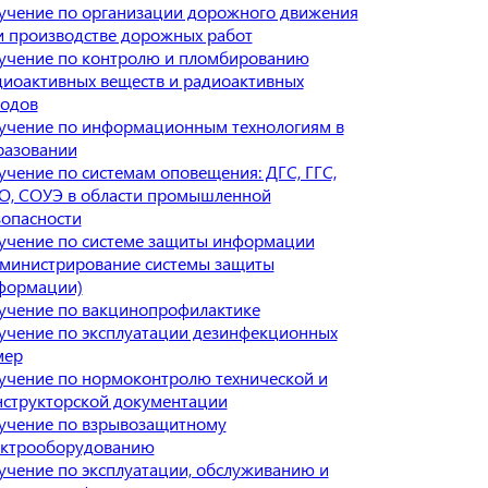
учение по организации дорожного движения
и производстве дорожных работ
учение по контролю и пломбированию
диоактивных веществ и радиоактивных
ходов
учение по информационным технологиям в
разовании
учение по системам оповещения: ДГС, ГГС,
О, СОУЭ в области промышленной
зопасности
учение по системе защиты информации
дминистрирование системы защиты
формации)
учение по вакцинопрофилактике
учение по эксплуатации дезинфекционных
мер
учение по нормоконтролю технической и
нструкторской документации
учение по взрывозащитному
ектрооборудованию
учение по эксплуатации, обслуживанию и