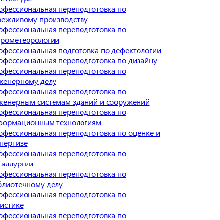
офессиональная переподготовка по
режливому производству
офессиональная переподготовка по
дрометеорологии
офессиональная подготовка по дефектологии
офессиональная переподготовка по дизайну
офессиональная переподготовка по
женерному делу
офессиональная переподготовка по
женерным системам зданий и сооружений
офессиональная переподготовка по
формационным технологиям
офессиональная переподготовка по оценке и
спертизе
офессиональная переподготовка по
таллургии
офессиональная переподготовка по
блиотечному делу
офессиональная переподготовка по
гистике
офессиональная переподготовка по