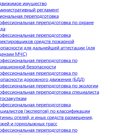
движимое имущество
министративный регламент
иональная переподготовка
офессиональная переподготовка по охране
уда
офессиональная переподготовка
оектировщиков средств пожарной
зопасности для дальнейшей аттестации (для
цензии МЧС)
офессиональная переподготовка по
диационной безопасности
офессиональная переподготовка по
зопасности дорожного движения (БДД)
офессиональная переподготовка по экологии
офессиональная переподготовка специалиста
 госзакупкам
офессиональная переподготовка
ециалистов (экспертов) по классификации
тиниц отелей, и иных средств размещения,
яжей и горнолыжных трасс
офессиональная переподготовка по