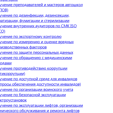
учение преподавателей и мастеров автошкол
ПОВ)
учение по дезинфекции, дезинсекции,
ратизации, фумигации и стерилизации
учение внутренних аудиторов по СМК ISO
СО)
учение по экспортному контролю
учение по измерению и оценке вредных
оизводственных факторов
учение по защите персональных данных
учение по обращению с медицинскими
ходами
учение противодействию коррупции
нтикоррупции)
учение по доступной среде для инвалидов
опросы обеспечения доступности инвалидов)
учение по организации воинского учета
учение по безопасной эксплуатации
ектроустановок
учение по эксплуатации лифтов, организации
хнического обслуживания и ремонта лифтов