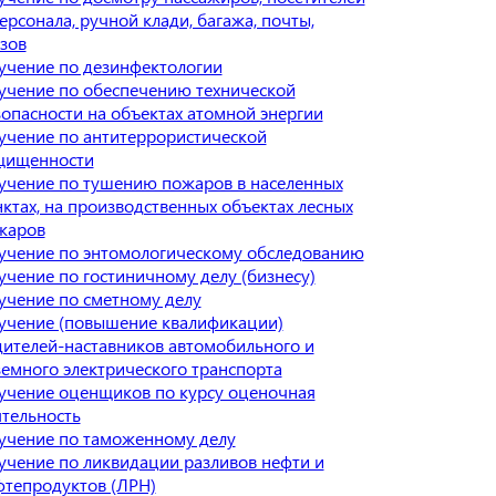
ерсонала, ручной клади, багажа, почты,
зов
учение по дезинфектологии
учение по обеспечению технической
зопасности на объектах атомной энергии
учение по антитеррористической
щищенности
учение по тушению пожаров в населенных
ктах, на производственных объектах лесных
жаров
учение по энтомологическому обследованию
учение по гостиничному делу (бизнесу)
учение по сметному делу
учение (повышение квалификации)
дителей-наставников автомобильного и
земного электрического транспорта
учение оценщиков по курсу оценочная
ятельность
учение по таможенному делу
учение по ликвидации разливов нефти и
фтепродуктов (ЛРН)