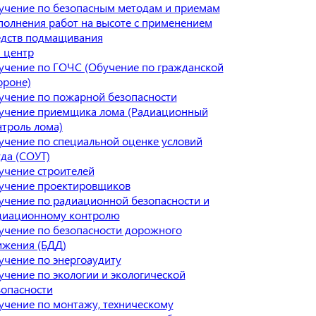
учение по безопасным методам и приемам
полнения работ на высоте с применением
едств подмащивания
 центр
учение по ГОЧС (Обучение по гражданской
ороне)
учение по пожарной безопасности
учение приемщика лома (Радиационный
нтроль лома)
учение по специальной оценке условий
да (СОУТ)
учение строителей
учение проектировщиков
учение по радиационной безопасности и
диационному контролю
учение по безопасности дорожного
ижения (БДД)
учение по энергоаудиту
учение по экологии и экологической
зопасности
учение по монтажу, техническому