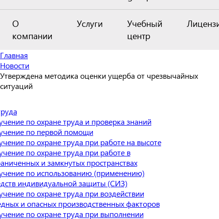
О
Услуги
Учебный
Лиценз
компании
центр
Главная
Новости
Утверждена методика оценки ущерба от чрезвычайных
ситуаций
труда
учение по охране труда и проверка знаний
учение по первой помощи
учение по охране труда при работе на высоте
учение по охране труда при работе в
раниченных и замкнутых пространствах
учение по использованию (применению)
едств индивидуальной защиты (СИЗ)
учение по охране труда при воздействии
едных и опасных производственных факторов
учение по охране труда при выполнении