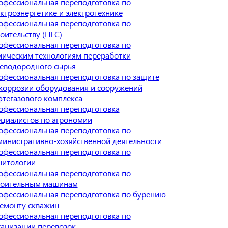
офессиональная переподготовка по
ктроэнергетике и электротехнике
офессиональная переподготовка по
оительству (ПГС)
офессиональная переподготовка по
мическим технологиям переработки
леводородного сырья
офессиональная переподготовка по защите
 коррозии оборудования и сооружений
фтегазового комплекса
офессиональная переподготовка
ециалистов по агрономии
офессиональная переподготовка по
министративно-хозяйственной деятельности
офессиональная переподготовка по
нитологии
офессиональная переподготовка по
роительным машинам
офессиональная переподготовка по бурению
ремонту скважин
офессиональная переподготовка по
ганизации перевозок