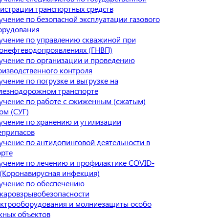
гистрации транспортных средств
учение по безопасной эксплуатации газового
орудования
учение по управлению скважиной при
зонефтеводопроявлениях (ГНВП)
учение по организации и проведению
оизводственного контроля
чение по погрузке и выгрузке на
лезнодорожном транспорте
учение по работе с сжиженным (сжатым)
ом (СУГ)
учение по хранению и утилизации
еприпасов
учение по антидопинговой деятельности в
орте
учение по лечению и профилактике COVID-
 (Коронавирусная инфекция)
учение по обеспечению
жаровзрывобезопасности
ектрооборудования и молниезащиты особо
жных объектов