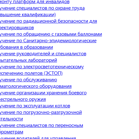
монту платформ для инвалидов
учение специалистов по охране труда
овышение квалификации)
учение по радиационной безопасности для
оектировщиков
учение по обращению с газовыми баллонами
учение по Санитарно-эпидемиологические
ебования в образовании
учение руководителей и специалистов
пытательных лабораторий
учение по электросветотехническому
еспечению полетов (ЭСТОП)
учение по обслуживанию
оматологического оборудования
учение организации хранения боевого
нестрельного оружия
учение по эксплуатации котлов
учение по погрузочно-разгрузочной
ятельности
учение специалистов по переносным
брометрам
учение водителей для управления