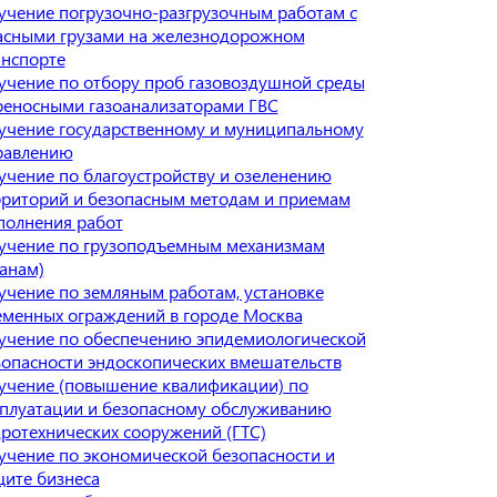
учение погрузочно-разгрузочным работам с
асными грузами на железнодорожном
анспорте
учение по отбору проб газовоздушной среды
реносными газоанализаторами ГВС
учение государственному и муниципальному
равлению
учение по благоустройству и озеленению
рриторий и безопасным методам и приемам
полнения работ
учение по грузоподъемным механизмам
ранам)
учение по земляным работам, установке
еменных ограждений в городе Москва
учение по обеспечению эпидемиологической
зопасности эндоскопических вмешательств
учение (повышение квалификации) по
сплуатации и безопасному обслуживанию
дротехнических сооружений (ГТС)
учение по экономической безопасности и
щите бизнеса