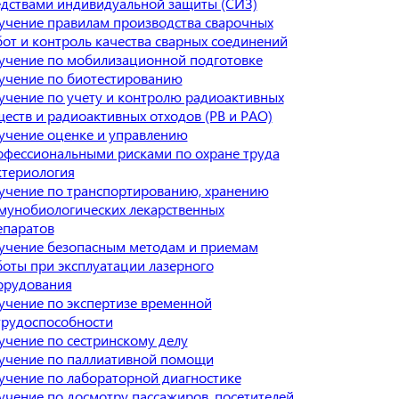
едствами индивидуальной защиты (СИЗ)
учение правилам производства сварочных
бот и контроль качества сварных соединений
учение по мобилизационной подготовке
учение по биотестированию
учение по учету и контролю радиоактивных
еств и радиоактивных отходов (РВ и РАО)
учение оценке и управлению
офессиональными рисками по охране труда
ктериология
учение по транспортированию, хранению
мунобиологических лекарственных
епаратов
учение безопасным методам и приемам
боты при эксплуатации лазерного
орудования
учение по экспертизе временной
трудоспособности
учение по сестринскому делу
учение по паллиативной помощи
учение по лабораторной диагностике
учение по досмотру пассажиров, посетителей