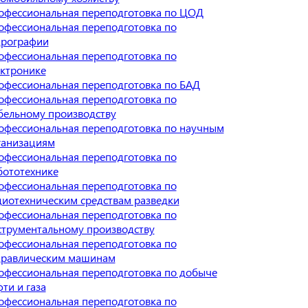
офессиональная переподготовка по ЦОД
офессиональная переподготовка по
дрографии
офессиональная переподготовка по
ектронике
офессиональная переподготовка по БАД
офессиональная переподготовка по
бельному производству
офессиональная переподготовка по научным
ганизациям
офессиональная переподготовка по
бототехнике
офессиональная переподготовка по
диотехническим средствам разведки
офессиональная переподготовка по
струментальному производству
офессиональная переподготовка по
дравлическим машинам
офессиональная переподготовка по добыче
ти и газа
офессиональная переподготовка по