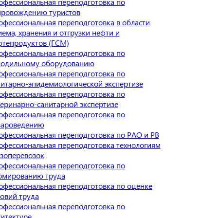
офессиональная переподготовка по
провождению туристов
офессиональная переподготовка в области
ема, хранения и отгрузки нефти и
фтепродуктов (ГСМ)
офессиональная переподготовка по
лодильному оборудованию
офессиональная переподготовка по
нитарно-эпидемиологической экспертизе
офессиональная переподготовка по
теринарно-санитарной экспертизе
офессиональная переподготовка по
вароведению
офессиональная переподготовка по РАО и РВ
офессиональная переподготовка технологиям
узоперевозок
офессиональная переподготовка по
рмированию труда
офессиональная переподготовка по оценке
ловий труда
офессиональная переподготовка по
хитектуре