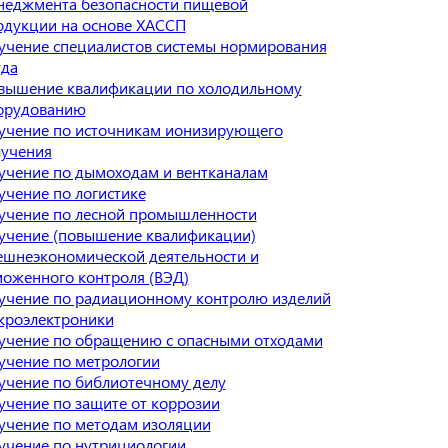
неджмента безопасности пищевой
одукции на основе ХАССП
учение специалистов системы нормирования
уда
вышение квалификации по холодильному
орудованию
учение по источникам ионизирующего
лучения
учение по дымоходам и вентканалам
учение по логистике
учение по лесной промышленности
учение (повышение квалификации)
ешнеэкономической деятельности и
моженного контроля (ВЭД)
учение по радиационному контролю изделий
кроэлектроники
учение по обращению с опасными отходами
учение по метрологии
учение по библиотечному делу
учение по защите от коррозии
учение по методам изоляции
учение по нутрициологии