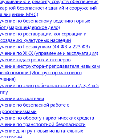
служиванию и ремонту средств обеспечения
жарной безопасности зданий и сооружений
ля лицензии МЧС)
учение по безопасному ведению горных
бот (маркшейдерское дело)
учение по реставрации, консервации и
ссозданию культурных наследий
учение по Госзакупкам (44 ФЗ и 223 ФЗ)
учение по ЖКХ (управление и эксплуатация)
учение кадастровых инженеров
учение инструктора-преподавателя навыкам
рвой помощи (Инструктор массового
учения)
чение по электробезопасности на 2, 3, 4 и 5
уппу
учение изыскателей
учение по безопасной работе с
кроорганизмами
учение по обороту наркотических средств
учение по транспортной безопасности
учение для грунтовых испытательных
бораторий