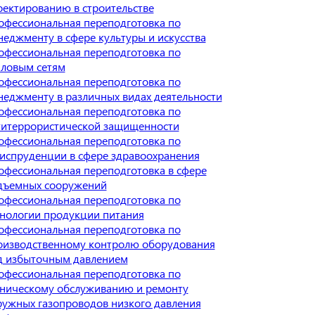
оектированию в строительстве
офессиональная переподготовка по
неджменту в сфере культуры и искусства
офессиональная переподготовка по
пловым сетям
офессиональная переподготовка по
неджменту в различных видах деятельности
офессиональная переподготовка по
титеррористической защищенности
офессиональная переподготовка по
испруденции в сфере здравоохранения
офессиональная переподготовка в сфере
дъемных сооружений
офессиональная переподготовка по
хнологии продукции питания
офессиональная переподготовка по
оизводственному контролю оборудования
д избыточным давлением
офессиональная переподготовка по
хническому обслуживанию и ремонту
ружных газопроводов низкого давления