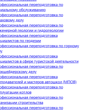
офессиональная переподготовка по
циальному обслуживанию
офессиональная переподготовка по
раховому делу
офессиональная переподготовка по
женерной геологии и гидрогеологии
офессиональная переподготовка
ециалистов по геодезии
офессиональная переподготовка по горному
лу
офессиональная переподготовка
циалистов в сфере туристской деятельности
офессиональная переподготовка по
ркшейдерскому делу
офессиональная переподготовка
еподавателей и мастеров автошкол (МПОВ)
офессиональная переподготовка по
сплуатации котлов
офессиональная переподготовка по
ганизации строительства
офессиональная переподготовка по