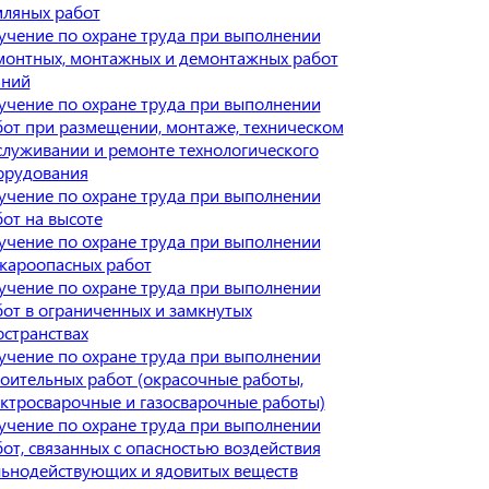
мляных работ
учение по охране труда при выполнении
монтных, монтажных и демонтажных работ
аний
учение по охране труда при выполнении
бот при размещении, монтаже, техническом
служивании и ремонте технологического
орудования
учение по охране труда при выполнении
от на высоте
учение по охране труда при выполнении
жароопасных работ
учение по охране труда при выполнении
бот в ограниченных и замкнутых
остранствах
учение по охране труда при выполнении
роительных работ (окрасочные работы,
ектросварочные и газосварочные работы)
учение по охране труда при выполнении
от, связанных с опасностью воздействия
льнодействующих и ядовитых веществ