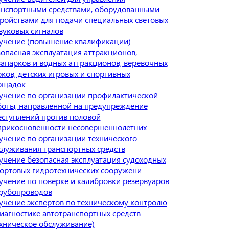
анспортными средствами, оборудованными
тройствами для подачи специальных световых
вуковых сигналов
учение (повышение квалификации)
зопасная эксплуатация аттракционов,
вапарков и водных аттракционов, веревочных
ков, детских игровых и спортивных
ощадок
учение по организации профилактической
боты, направленной на предупреждение
еступлений против половой
прикосновенности несовершеннолетних
учение по организации технического
служивания транспортных средств
учение безопасная эксплуатация судоходных
портовых гидротехнических сооружени
учение по поверке и калибровки резервуаров
трубопроводов
учение экспертов по техническому контролю
диагностике автотранспортных средств
ехническое обслуживание)