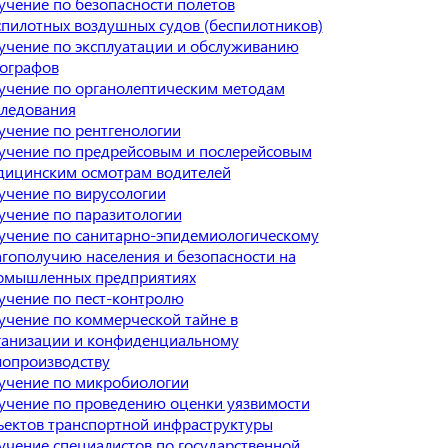
учение по безопасности полетов
спилотных воздушных судов (беспилотников)
учение по эксплуатации и обслуживанию
хографов
учение по органолептическим методам
следования
учение по рентгенологии
учение по предрейсовым и послерейсовым
дицинским осмотрам водителей
учение по вирусологии
учение по паразитологии
учение по санитарно-эпидемиологическому
агополучию населения и безопасности на
омышленных предприятиях
учение по пест-контролю
учение по коммерческой тайне в
ганизации и конфиденциальному
лопроизводству
учение по микробиологии
учение по проведению оценки уязвимости
ъектов транспортной инфраструктуры
учение специалистов по государственной