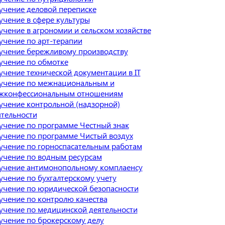
учение деловой переписке
учение в сфере культуры
учение в агрономии и сельском хозяйстве
учение по арт-терапии
учение бережливому производству
учение по обмотке
учение технической документации в IT
учение по межнациональным и
жконфессиональным отношениям
учение контрольной (надзорной)
ятельности
учение по программе Честный знак
учение по программе Чистый воздух
учение по горноспасательным работам
учение по водным ресурсам
учение антимонопольному комплаенсу
учение по бухгалтерскому учету
учение по юридической безопасности
учение по контролю качества
учение по медицинской деятельности
учение по брокерскому делу