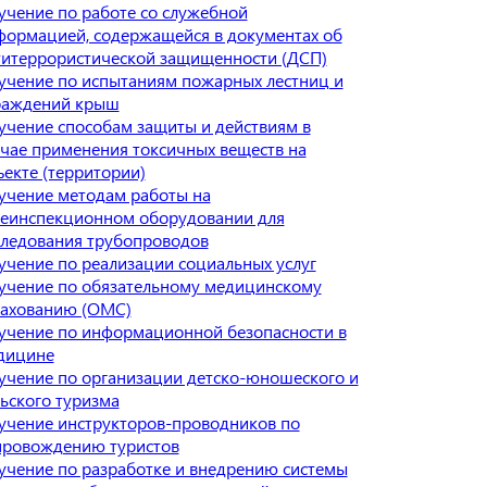
учение по работе со служебной
формацией, содержащейся в документах об
титеррористической защищенности (ДСП)
учение по испытаниям пожарных лестниц и
раждений крыш
учение способам защиты и действиям в
учае применения токсичных веществ на
ъекте (территории)
учение методам работы на
леинспекционном оборудовании для
следования трубопроводов
учение по реализации социальных услуг
учение по обязательному медицинскому
рахованию (ОМС)
учение по информационной безопасности в
дицине
учение по организации детско-юношеского и
ьского туризма
учение инструкторов-проводников по
провождению туристов
учение по разработке и внедрению системы