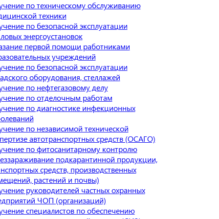
учение по техническому обслуживанию
дицинской техники
учение по безопасной эксплуатации
пловых энергоустановок
азание первой помощи работниками
разовательных учреждений
учение по безопасной эксплуатации
ладского оборудования, стеллажей
учение по нефтегазовому делу
учение по отделочным работам
учение по диагностике инфекционных
болеваний
учение по независимой технической
спертизе автотранспортных средств (ОСАГО)
учение по фитосанитарному контролю
беззараживание подкарантинной продукции,
анспортных средств, производственных
мещений, растений и почвы)
учение руководителей частных охранных
едприятий ЧОП (организаций)
учение специалистов по обеспечению