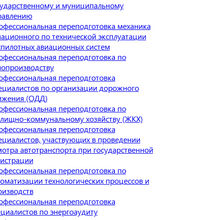
сударственному и муниципальному
равлению
офессиональная переподготовка механика
иационного по технической эксплуатации
спилотных авиационных систем
офессиональная переподготовка по
лопроизводству
офессиональная переподготовка
ециалистов по организации дорожного
ижения (ОДД)
офессиональная переподготовка по
лищно-коммунальному хозяйству (ЖКХ)
офессиональная переподготовка
ециалистов, участвующих в проведении
мотра автотранспорта при государственной
гистрации
офессиональная переподготовка по
томатизации технологических процессов и
оизводств
офессиональная переподготовка
ециалистов по энергоаудиту