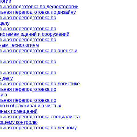
логии
ьная подготовка по дефектологии
ьная переподготовка по дизайну
ьная переподготовка по
делу
ьная переподготовка по
истемам зданий и сооружений
ьная переподготовка по
ым технологиям
ная переподготовка по оценке и
ьная переподготовка по
ьная переподготовка по
 делу
ная переподготовка по логистике
ьная переподготовка по
нию
ьная переподготовка по
ию и обслуживанию чистых
нных помещений
ьная переподготовка специалиста
ющему контролю
ьная переподготовка по лесному