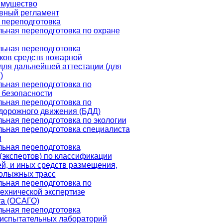
имущество
вный регламент
переподготовка
ьная переподготовка по охране
ьная переподготовка
ков средств пожарной
для дальнейшей аттестации (для
)
ьная переподготовка по
 безопасности
ьная переподготовка по
дорожного движения (БДД)
ьная переподготовка по экологии
ьная переподготовка специалиста
м
ьная переподготовка
(экспертов) по классификации
ей, и иных средств размещения,
нолыжных трасс
ьная переподготовка по
ехнической экспертизе
та (ОСАГО)
ьная переподготовка
 испытательных лабораторий