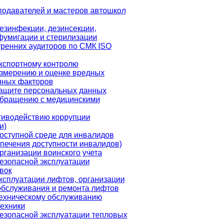
подавателей и мастеров автошкол
езинфекции, дезинсекции,
фумигации и стерилизации
ренних аудиторов по СМК ISO
кспортному контролю
измерению и оценке вредных
нных факторов
защите персональных данных
обращению с медицинскими
тиводействию коррупции
и)
оступной среде для инвалидов
печения доступности инвалидов)
рганизации воинского учета
езопасной эксплуатации
вок
ксплуатации лифтов, организации
обслуживания и ремонта лифтов
техническому обслуживанию
ехники
езопасной эксплуатации тепловых