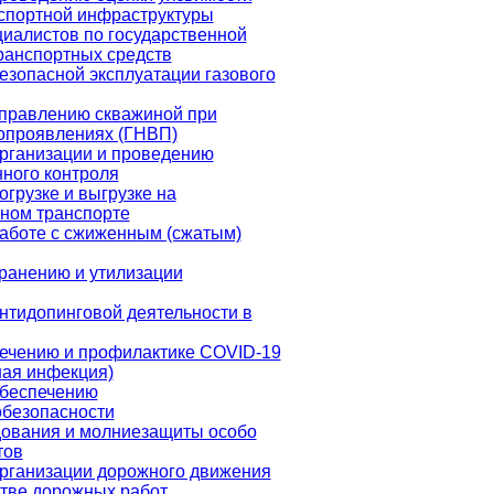
спортной инфраструктуры
иалистов по государственной
ранспортных средств
езопасной эксплуатации газового
управлению скважиной при
опроявлениях (ГНВП)
рганизации и проведению
ного контроля
огрузке и выгрузке на
ном транспорте
аботе с сжиженным (сжатым)
ранению и утилизации
нтидопинговой деятельности в
лечению и профилактике COVID-19
ная инфекция)
обеспечению
безопасности
дования и молниезащиты особо
тов
организации дорожного движения
тве дорожных работ