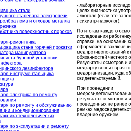
- лабораторные исследо
целях диагностики упот
ливщика стали
алкоголя (если это запо
учного сталевара электропечи
психиатр-нарколог).
ролёра лома и отходов металла
резчика
По итогам каждого осмо
аботчика поверхностных пороков
исследования работник
справки, на основании 
саря-ремонтника
оформляется заключение
цовщика стана горячей прокатки
медпротивопоказаний к
ратора манипулятора
обязанностей частного о
иниста буровой установки
Результаты осмотров и 
инфектора
медкарту вносит врач то
ицинского дезинфектора
медорганизации, куда о
саря-инструментальщика
свидетельствуемый.
онщика
катура
При проведении
ляра
медосвидетельствовани
аря-электрика по ремонту
результаты осмотров и 
дования
проведенных не ранее о
саря по ремонту и обслуживанию
рамках медосвидетельс
ляции и кондиционирования
владение оружием.
тажника технологических
в
аря по эксплуатации и ремонту