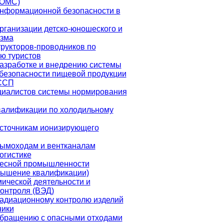
(ОМС)
информационной безопасности в
рганизации детско-юношеского и
изма
рукторов-проводников по
ю туристов
азработке и внедрению системы
безопасности пищевой продукции
АССП
циалистов системы нормирования
алификации по холодильному
источникам ионизирующего
дымоходам и вентканалам
огистике
лесной промышленности
вышение квалификации)
ической деятельности и
онтроля (ВЭД)
радиационному контролю изделий
ники
обращению с опасными отходами