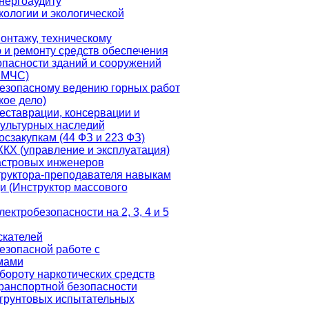
нергоаудиту
кологии и экологической
онтажу, техническому
и ремонту средств обеспечения
пасности зданий и сооружений
 МЧС)
езопасному ведению горных работ
ое дело)
еставрации, консервации и
ультурных наследий
осзакупкам (44 ФЗ и 223 ФЗ)
КХ (управление и эксплуатация)
астровых инженеров
труктора-преподавателя навыкам
 (Инструктор массового
ектробезопасности на 2, 3, 4 и 5
скателей
езопасной работе с
мами
бороту наркотических средств
ранспортной безопасности
 грунтовых испытательных