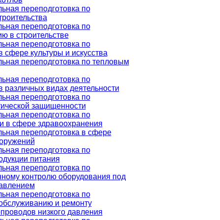
ьная переподготовка по
троительства
ьная переподготовка по
ю в строительстве
ьная переподготовка по
 сфере культуры и искусства
ьная переподготовка по тепловым
ьная переподготовка по
 различных видах деятельности
ьная переподготовка по
тической защищенности
ьная переподготовка по
и в сфере здравоохранения
ьная переподготовка в сфере
оружений
ьная переподготовка по
одукции питания
ьная переподготовка по
нному контролю оборудования под
авлением
ьная переподготовка по
 обслуживанию и ремонту
проводов низкого давления