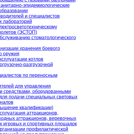
Санитарно-эпидемиологические
образовании
водителей и специалистов
х лабораторий
лектросветотехническому
полетов (ЭСТОП)
обслуживанию стоматологического
низации хранения боевого
о оружия
ксплуатации котлов
огрузочно-разгрузочной
циалистов по переносным
ителей для управления
и средствами, оборудованными
для подачи специальных световых
гналов
вышение квалификации)
сплуатация аттракционов,
водных аттракционов, веревочных
их игровых и спортивных площадок
организации профилактической