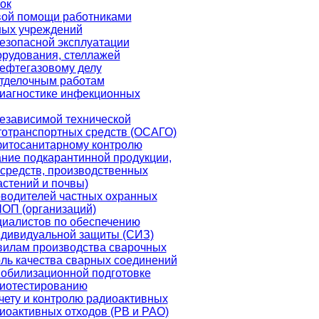
ок
вой помощи работниками
ных учреждений
езопасной эксплуатации
орудования, стеллажей
ефтегазовому делу
отделочным работам
диагностике инфекционных
езависимой технической
тотранспортных средств (ОСАГО)
фитосанитарному контролю
ние подкарантинной продукции,
средств, производственных
стений и почвы)
оводителей частных охранных
ОП (организаций)
циалистов по обеспечению
ндивидуальной защиты (СИЗ)
вилам производства сварочных
оль качества сварных соединений
мобилизационной подготовке
биотестированию
чету и контролю радиоактивных
иоактивных отходов (РВ и РАО)