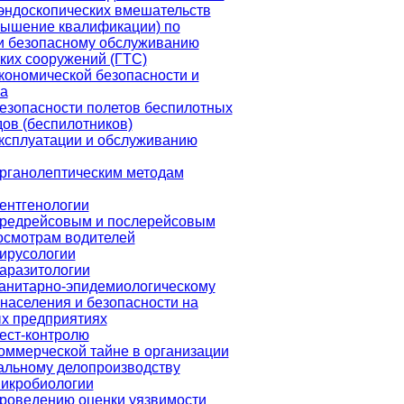
эндоскопических вмешательств
вышение квалификации) по
 и безопасному обслуживанию
ких сооружений (ГТС)
кономической безопасности и
са
езопасности полетов беспилотных
ов (беспилотников)
ксплуатации и обслуживанию
органолептическим методам
ентгенологии
предрейсовым и послерейсовым
осмотрам водителей
ирусологии
аразитологии
санитарно-эпидемиологическому
населения и безопасности на
 предприятиях
ест-контролю
оммерческой тайне в организации
альному делопроизводству
микробиологии
проведению оценки уязвимости