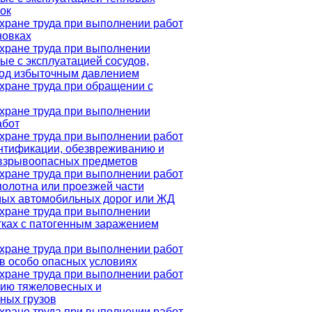
ок
хране труда при выполнении работ
новках
хране труда при выполнении
ные с эксплуатацией сосудов,
од избыточным давлением
хране труда при обращении с
хране труда при выполнении
абот
хране труда при выполнении работ
ентификации, обезвреживанию и
взрывоопасных предметов
хране труда при выполнении работ
 полотна или проезжей части
мых автомобильных дорог или ЖД
хране труда при выполнении
стках с патогенным заражением
хране труда при выполнении работ
 в особо опасных условиях
хране труда при выполнении работ
ию тяжеловесных и
ных грузов
хране труда при выполнении работ