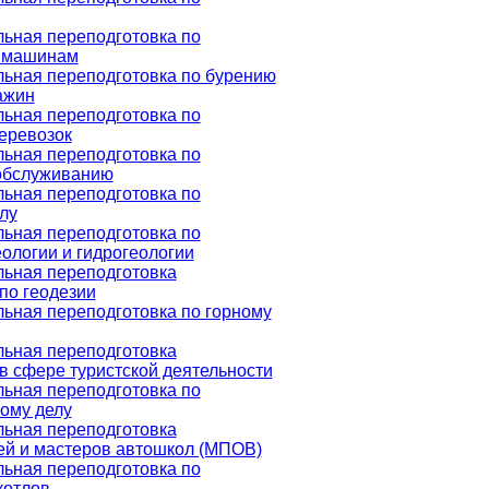
ьная переподготовка по
 машинам
ьная переподготовка по бурению
ажин
ьная переподготовка по
еревозок
ьная переподготовка по
обслуживанию
ьная переподготовка по
лу
ьная переподготовка по
ологии и гидрогеологии
ьная переподготовка
по геодезии
ьная переподготовка по горному
ьная переподготовка
в сфере туристской деятельности
ьная переподготовка по
ому делу
ьная переподготовка
ей и мастеров автошкол (МПОВ)
ьная переподготовка по
котлов