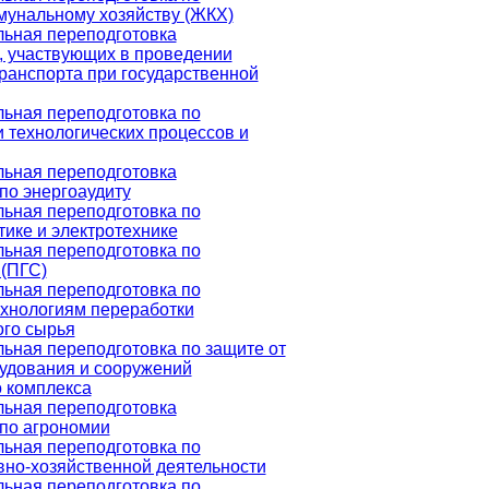
унальному хозяйству (ЖКХ)
ьная переподготовка
, участвующих в проведении
ранспорта при государственной
ьная переподготовка по
 технологических процессов и
ьная переподготовка
по энергоаудиту
ьная переподготовка по
тике и электротехнике
ьная переподготовка по
 (ПГС)
ьная переподготовка по
ехнологиям переработки
ого сырья
ьная переподготовка по защите от
удования и сооружений
 комплекса
ьная переподготовка
по агрономии
ьная переподготовка по
но-хозяйственной деятельности
ьная переподготовка по