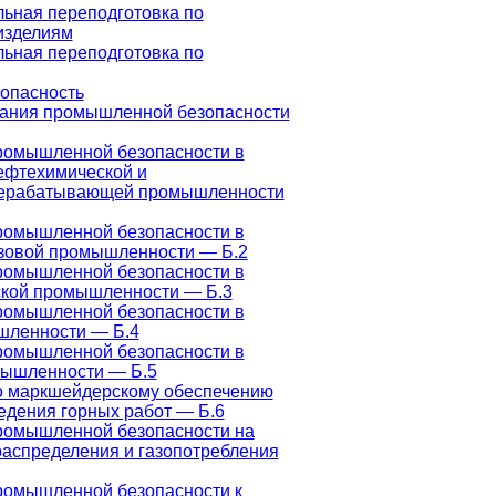
ьная переподготовка по
изделиям
ьная переподготовка по
опасность
ания промышленной безопасности
ромышленной безопасности в
ефтехимической и
рерабатывающей промышленности
ромышленной безопасности в
азовой промышленности — Б.2
ромышленной безопасности в
ской промышленности — Б.3
ромышленной безопасности в
шленности — Б.4
ромышленной безопасности в
мышленности — Б.5
о маркшейдерскому обеспечению
едения горных работ — Б.6
ромышленной безопасности на
распределения и газопотребления
ромышленной безопасности к