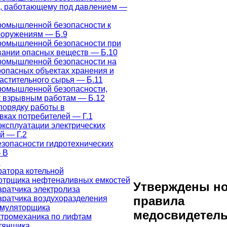
, работающему под давлением —
ромышленной безопасности к
оружениям — Б.9
ромышленной безопасности при
вании опасных веществ — Б.10
ромышленной безопасности на
опасных объектах хранения и
астительного сырья — Б.11
ромышленной безопасности,
к взрывным работам — Б.12
порядку работы в
вках потребителей — Г.1
эксплуатации электрических
й — Г.2
зопасности гидротехнических
 В
и
атора котельной
отрщика нефтеналивных емкостей
Утверждены н
ратчика электролиза
аратчика воздухоразделения
правила
умуляторщика
медосвидетел
ктромеханика по лифтам
тянщика