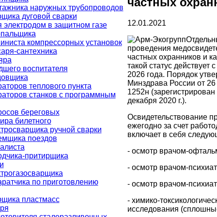
частных охран
тажника наружных трубопроводов
щика дуговой сварки
12.01.2021
 электродом в защитном газе
опальщика
Отдельн
иниста компрессорных установок
проведения медосвидет
аря-сантехника
частных охранников и к
яра
такой статус действует с
дшего воспитателя
2026 года. Порядок утв
довщика
Минздрава России от 26 
аторов теплового пункта
1252н (зарегистрирован
раторов станков с программным
декабря 2020 г.).
росов береговых
Освидетельствование п
ира билетного
ежегодно за счет работо
тросварщика ручной сварки
включает в себя следую
емщика поездов
алиста
- осмотр врачом-офталь
одчика-притирщика
и
- осмотр врачом-психиа
ктрогазосварщика
аратчика по приготовлению
- осмотр врачом-психиа
рщика пластмасс
- химико-токсикологичес
аря
исследования (сплошные
готовителя сталеразливочных