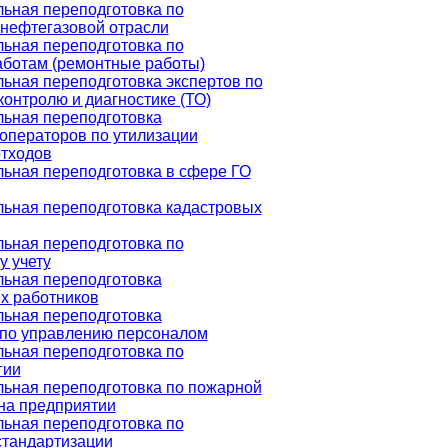
ьная переподготовка по
 нефтегазовой отрасли
ьная переподготовка по
аботам (ремонтные работы)
ьная переподготовка экспертов по
контролю и диагностике (ТО)
ьная переподготовка
операторов по утилизации
отходов
ьная переподготовка в сфере ГО
ьная переподготовка кадастровых
ьная переподготовка по
у учету
ьная переподготовка
х работников
ьная переподготовка
 по управлению персоналом
ьная переподготовка по
гии
ьная переподготовка по пожарной
на предприятии
ьная переподготовка по
стандартизации