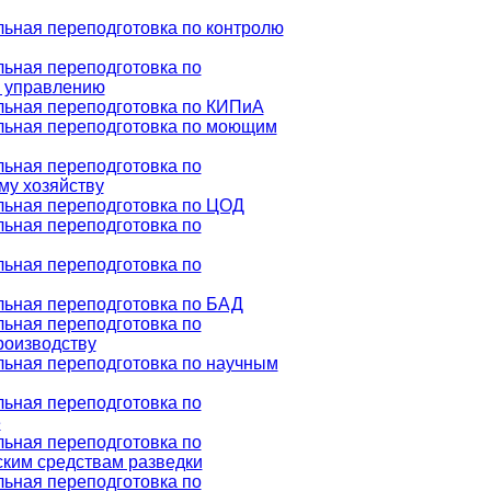
ьная переподготовка по контролю
ьная переподготовка по
 управлению
ьная переподготовка по КИПиА
ьная переподготовка по моющим
ьная переподготовка по
му хозяйству
ьная переподготовка по ЦОД
ьная переподготовка по
ьная переподготовка по
ьная переподготовка по БАД
ьная переподготовка по
роизводству
ьная переподготовка по научным
ьная переподготовка по
е
ьная переподготовка по
ким средствам разведки
ьная переподготовка по