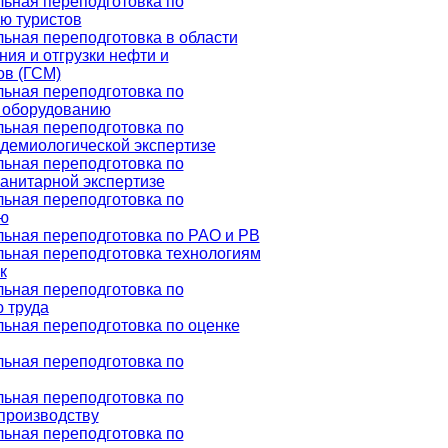
ьная переподготовка по
ю туристов
ьная переподготовка в области
ния и отгрузки нефти и
ов (ГСМ)
ьная переподготовка по
 оборудованию
ьная переподготовка по
демиологической экспертизе
ьная переподготовка по
анитарной экспертизе
ьная переподготовка по
ю
ьная переподготовка по РАО и РВ
ьная переподготовка технологиям
к
ьная переподготовка по
 труда
ьная переподготовка по оценке
ьная переподготовка по
ьная переподготовка по
производству
ьная переподготовка по