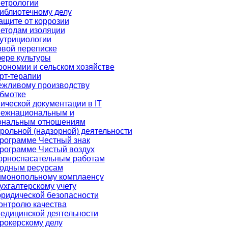
етрологии
иблиотечному делу
ащите от коррозии
методам изоляции
утрициологии
овой переписке
ере культуры
рономии и сельском хозяйстве
рт-терапии
ежливому производству
бмотке
ической документации в IT
межнациональным и
ональным отношениям
рольной (надзорной) деятельности
рограмме Честный знак
программе Чистый воздух
горноспасательным работам
водным ресурсам
имонопольному комплаенсу
ухгалтерскому учету
ридической безопасности
онтролю качества
едицинской деятельности
рокерскому делу