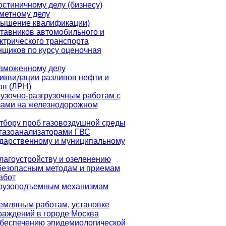
остиничному делу (бизнесу)
метному делу
вышение квалификации)
тавников автомобильного и
ктрического транспорта
щиков по курсу оценочная
таможенному делу
иквидации разливов нефти и
ов (ЛРН)
узочно-разгрузочным работам с
зами на железнодорожном
тбору проб газовоздушной среды
газоанализаторами ГВС
ударственному и муниципальному
лагоустройству и озеленению
 безопасным методам и приемам
абот
грузоподъемным механизмам
емляным работам, установке
раждений в городе Москва
обеспечению эпидемиологической