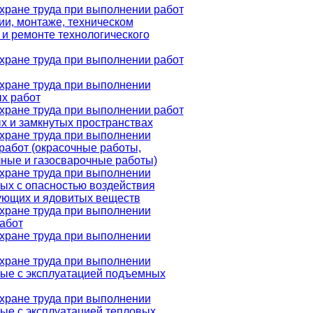
хране труда при выполнении работ
и, монтаже, техническом
и ремонте технологического
хране труда при выполнении работ
хране труда при выполнении
х работ
хране труда при выполнении работ
х и замкнутых пространствах
хране труда при выполнении
работ (окрасочные работы,
ные и газосварочные работы)
хране труда при выполнении
ных с опасностью воздействия
ующих и ядовитых веществ
хране труда при выполнении
абот
хране труда при выполнении
хране труда при выполнении
ные с эксплуатацией подъемных
хране труда при выполнении
ные с эксплуатацией тепловых