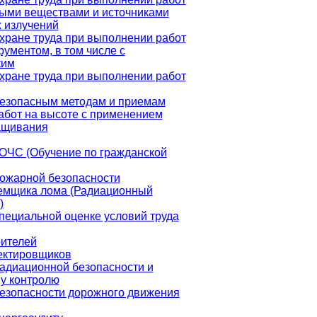
ными веществами и источниками
 излучений
хране труда при выполнении работ
рументом, в том числе с
ким
хране труда при выполнении работ
безопасным методам и приемам
абот на высоте с применением
ащивания
ОЧС (Обучение по гражданской
пожарной безопасности
емщика лома (Радиационный
)
пециальной оценке условий труда
оителей
ектировщиков
адиационной безопасности и
у контролю
безопасности дорожного движения