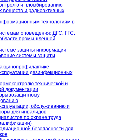
контролю и пломбированию
х веществ и радиоактивных
информационным технологиям в
истемам оповещения: ДГС, ГГС,
области промышленной
системе защиты информации
ование системы защиты
вакцинопрофилактике
эксплуатации дезинфекционных
ормоконтролю технической и
ой документации
взрывозащитному
дованию
ксплуатации, обслуживанию и
форм для инвалидов
иалистов по охране труда
валификации)
адиационной безопасности для
ков
обращению с газовыми баллонами