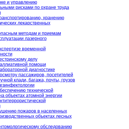
нке и управлению
ьными рисками по охране труда
я
транспортированию, хранению
ических лекарственных
опасным методам и приемам
сплуатации лазерного
кспертизе временной
бности
естринскому делу
паллиативной помощи
абораторной диагностике
осмотру пассажиров, посетителей
учной клади, багажа, почты, грузов
дезинфектологии
беспечению технической
на объектах атомной энергии
нтитеррористической
и
тушению пожаров в населенных
роизводственных объектах лесных
энтомологическому обследованию