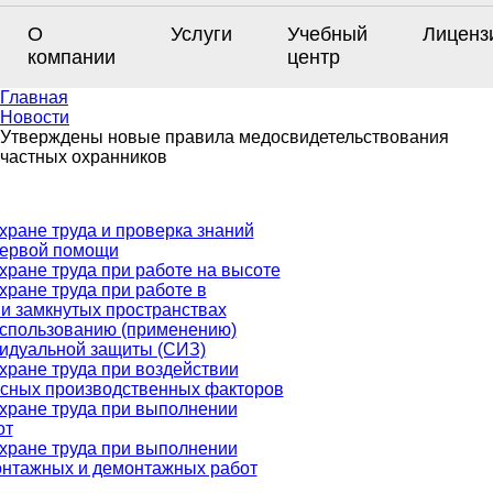
О
Услуги
Учебный
Лиценз
компании
центр
Главная
Новости
Утверждены новые правила медосвидетельствования
частных охранников
хране труда и проверка знаний
первой помощи
хране труда при работе на высоте
хране труда при работе в
и замкнутых пространствах
использованию (применению)
видуальной защиты (СИЗ)
хране труда при воздействии
асных производственных факторов
хране труда при выполнении
от
хране труда при выполнении
онтажных и демонтажных работ