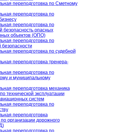
ьная переподготовка по Сметному
ьная переподготовка по
бизнесу
ьная переподготовка по
 безопасность опасных
нных объектов (ОПО)
ьная переподготовка по
 безопасности
ьная переподготовка по судебной
ьная переподготовка тренера-
ьная переподготовка по
ному и муниципальному
ьная переподготовка механика
по технической эксплуатации
авиационных систем
ьная переподготовка по
ству
ьная переподготовка
 по организации дорожного
Д)
ьная переподготовка по