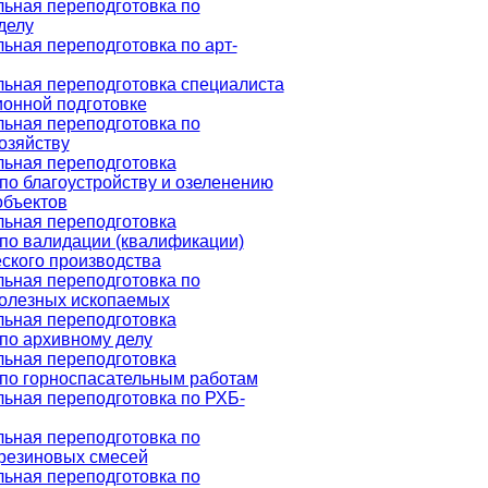
ьная переподготовка по
делу
ная переподготовка по арт-
ьная переподготовка специалиста
онной подготовке
ьная переподготовка по
озяйству
ьная переподготовка
по благоустройству и озеленению
объектов
ьная переподготовка
по валидации (квалификации)
ского производства
ьная переподготовка по
олезных ископаемых
ьная переподготовка
по архивному делу
ьная переподготовка
 по горноспасательным работам
ьная переподготовка по РХБ-
ьная переподготовка по
 резиновых смесей
ьная переподготовка по