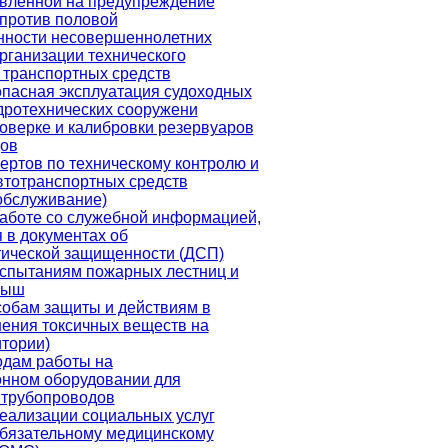
авленной на предупреждение
против половой
нности несовершеннолетних
рганизации технического
 транспортных средств
пасная эксплуатация судоходных
дротехнических сооружени
оверке и калибровки резервуаров
дов
ертов по техническому контролю и
втотранспортных средств
обслуживание)
аботе со служебной информацией,
 в документах об
тической защищенности (ДСП)
испытаниям пожарных лестниц и
рыш
обам защиты и действиям в
ения токсичных веществ на
итории)
одам работы на
онном оборудовании для
 трубопроводов
еализации социальных услуг
обязательному медицинскому