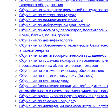
лазерного оборудования
Обучение по экспертизе временной нетрудоспосо
Обучение по сестринскому делу
Обучение по паллиативной помощи
Обучение по лабораторной диагностике
Обучение по досмотру пассажиров, посетителей и
клади, багажа, почты, грузов
Обучение по дезинфектологии
Обучение по обеспечению технической безопасно
атомной энергии
Обучение по антитеррористической защищенност
Обучение по тушению пожаров в населенных пунк
производственных объектах лесных пожаров
Обучение по энтомологическому обследованию
Обучение по гостиничному делу (бизнесу)
Обучение по сметному делу
Обучение (повышение квалификации) водителей-
автомобильного и наземного электрического тран
Обучение оценщиков по курсу оценочная деятель
Обучение по таможенному делу
Обучение по ликвидации разливов нефти и нефте