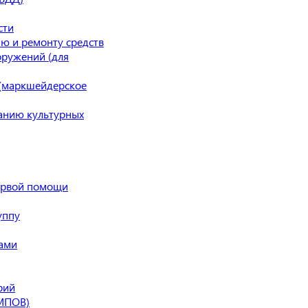
сти
ю и ремонту средств
оружений (для
 (маркшейдерское
данию культурных
ервой помощи
уппу
мами
рий
(МПОВ)