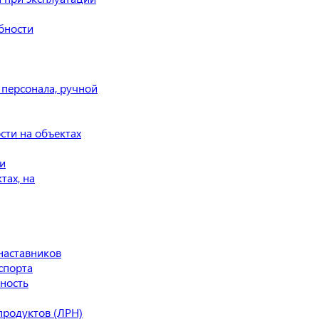
бности
 персонала, ручной
сти на объектах
и
тах, на
наставников
спорта
ность
продуктов (ЛРН)