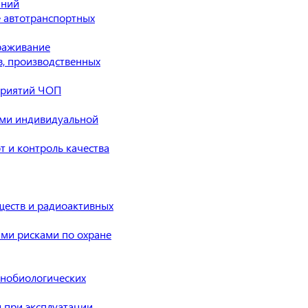
аний
е автотранспортных
раживание
в, производственных
приятий ЧОП
ами индивидуальной
 и контроль качества
ществ и радиоактивных
ми рисками по охране
нобиологических
 при эксплуатации