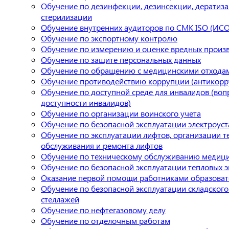
Обучение по дезинфекции, дезинсекции, дератиза
стерилизации
Обучение внутренних аудиторов по СМК ISO (ИСО
Обучение по экспортному контролю
Обучение по измерению и оценке вредных произ
Обучение по защите персональных данных
Обучение по обращению с медицинскими отхода
Обучение противодействию коррупции (антикорр
Обучение по доступной среде для инвалидов (во
доступности инвалидов)
Обучение по организации воинского учета
Обучение по безопасной эксплуатации электроус
Обучение по эксплуатации лифтов, организации т
обслуживания и ремонта лифтов
Обучение по техническому обслуживанию медици
Обучение по безопасной эксплуатации тепловых э
Оказание первой помощи работниками образова
Обучение по безопасной эксплуатации складского
стеллажей
Обучение по нефтегазовому делу
Обучение по отделочным работам