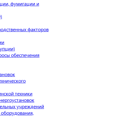
ции, фумигации и
)
водственных факторов
ми
упции)
просы обеспечения
тановок
ехнического
нской техники
нергоустановок
тельных учреждений
 оборудования,