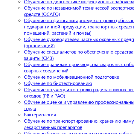
Обучение по диагностике инфекционных заболев
Обучение по независимой технической экспертиз
средств (ОСАГО)
Обучение по фитосанитарному контролю (обезза
подкарантинной продукции, транспортных средст
помещений, растений и почвы)
Обучение руководителей частных охранных пред
(организаций)
Обучение специалистов по обеспечению средств
защиты (СИЗ)
Обучение правилам производства сварочных работ
сварных соединений
Обучение по мобилизационной подготовке
Обучение по биотестированию
Обучение по учету и контролю радиоактивных ве
отходов (РВ и РАО)
Обучение оценке и управлению профессиональны
труда
Бактериология
Обучение по транспортированию, хранению имму
лекарственных препаратов
Обучение безопасным методам и приемам работы