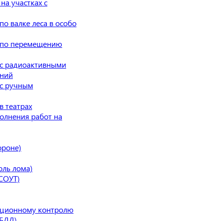
на участках с
о валке леса в особо
т по перемещению
 с радиоактивными
ений
 с ручным
в театрах
олнения работ на
ороне)
ль лома)
СОУТ)
ационному контролю
(БДД)