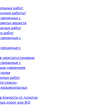
тельных работ
рочные работы)
 связанных с
овитых веществ
пасных работ
ых работ
 связанные с
 связанные с
в электроустановках
 связанные с
чным давлением
отными
азных работ
по поиску,
 взрывоопасных
в близости от полотна
ных дорог или ЖД