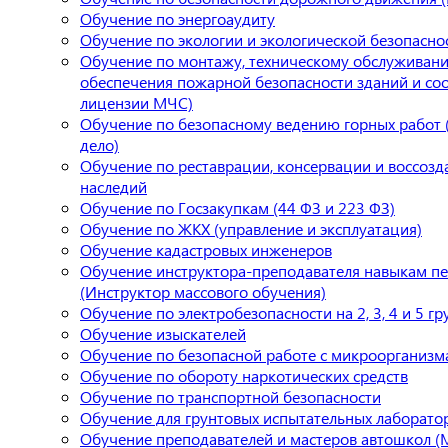
Обучение по энергоаудиту
Обучение по экологии и экологической безопасно
Обучение по монтажу, техническому обслуживани
обеспечения пожарной безопасности зданий и со
лицензии МЧС)
Обучение по безопасному ведению горных работ
дело)
Обучение по реставрации, консервации и воссоз
наследий
Обучение по Госзакупкам (44 ФЗ и 223 ФЗ)
Обучение по ЖКХ (управление и эксплуатация)
Обучение кадастровых инженеров
Обучение инструктора-преподавателя навыкам п
(Инструктор массового обучения)
Обучение по электробезопасности на 2, 3, 4 и 5 гр
Обучение изыскателей
Обучение по безопасной работе с микроорганиз
Обучение по обороту наркотических средств
Обучение по транспортной безопасности
Обучение для грунтовых испытательных лаборато
Обучение преподавателей и мастеров автошкол 