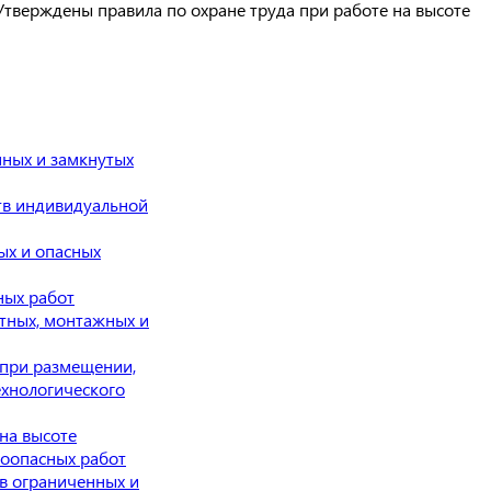
Утверждены правила по охране труда при работе на высоте
нных и замкнутых
тв индивидуальной
ых и опасных
ных работ
тных, монтажных и
 при размещении,
ехнологического
на высоте
роопасных работ
в ограниченных и