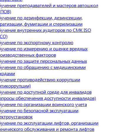
учение преподавателей и мастеров автошкол
МПОВ)
учение по дезинфекции, дезинсекции,
ратизации, фумигации и стерилизации
учение внутренних аудиторов по СМК ISO
СО)
учение по экспортному контролю
учение по измерению и оценке вредных
оизводственных факторов
учение по защите персональных данных
учение по обращению с медицинскими
ходами
учение противодействию коррупции
нтикоррупции)
учение по доступной среде для инвалидов
опросы обеспечения доступности инвалидов)
учение по организации воинского учета
учение по безопасной эксплуатации
ектроустановок
учение по эксплуатации лифтов, организации
хнического обслуживания и ремонта лифтов