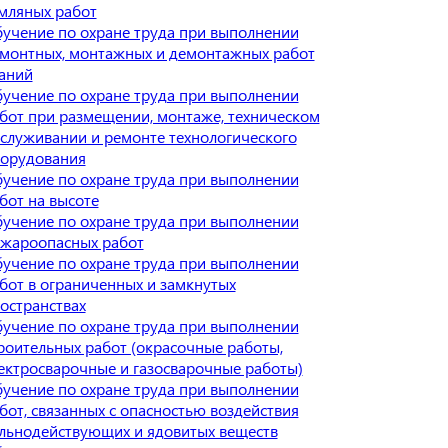
мляных работ
учение по охране труда при выполнении
монтных, монтажных и демонтажных работ
аний
учение по охране труда при выполнении
бот при размещении, монтаже, техническом
служивании и ремонте технологического
орудования
учение по охране труда при выполнении
бот на высоте
учение по охране труда при выполнении
жароопасных работ
учение по охране труда при выполнении
бот в ограниченных и замкнутых
остранствах
учение по охране труда при выполнении
роительных работ (окрасочные работы,
ектросварочные и газосварочные работы)
учение по охране труда при выполнении
бот, связанных с опасностью воздействия
льнодействующих и ядовитых веществ