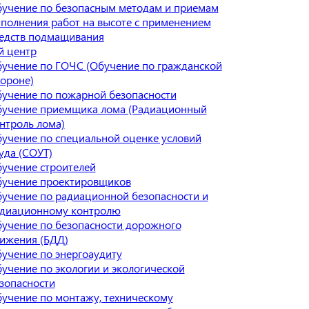
учение по безопасным методам и приемам
полнения работ на высоте с применением
едств подмащивания
й центр
учение по ГОЧС (Обучение по гражданской
ороне)
учение по пожарной безопасности
учение приемщика лома (Радиационный
нтроль лома)
учение по специальной оценке условий
уда (СОУТ)
учение строителей
учение проектировщиков
учение по радиационной безопасности и
диационному контролю
учение по безопасности дорожного
ижения (БДД)
учение по энергоаудиту
учение по экологии и экологической
зопасности
учение по монтажу, техническому