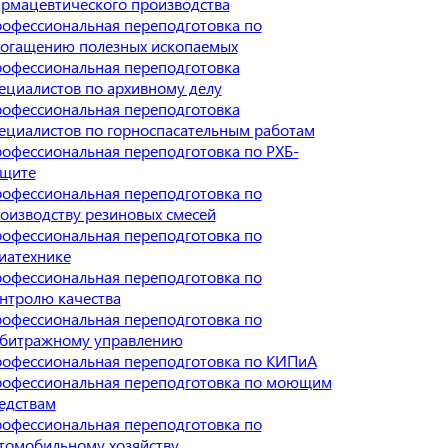
рмацевтического производства
офессиональная переподготовка по
огащению полезных ископаемых
офессиональная переподготовка
ециалистов по архивному делу
офессиональная переподготовка
ециалистов по горноспасательным работам
офессиональная переподготовка по РХБ-
щите
офессиональная переподготовка по
оизводству резиновых смесей
офессиональная переподготовка по
иатехнике
офессиональная переподготовка по
нтролю качества
офессиональная переподготовка по
битражному управлению
офессиональная переподготовка по КИПиА
офессиональная переподготовка по моющим
едствам
офессиональная переподготовка по
томобильному хозяйству