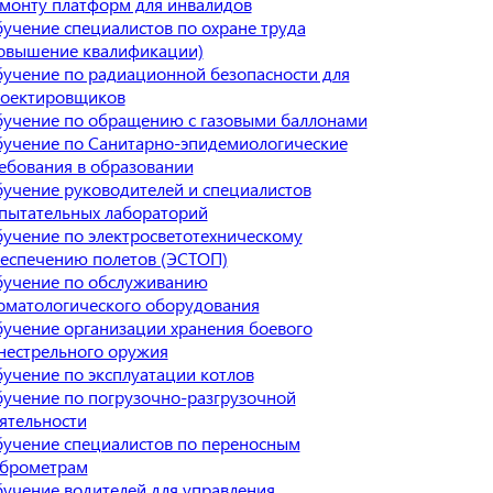
монту платформ для инвалидов
учение специалистов по охране труда
овышение квалификации)
учение по радиационной безопасности для
оектировщиков
учение по обращению с газовыми баллонами
учение по Санитарно-эпидемиологические
ебования в образовании
учение руководителей и специалистов
пытательных лабораторий
учение по электросветотехническому
еспечению полетов (ЭСТОП)
учение по обслуживанию
оматологического оборудования
учение организации хранения боевого
нестрельного оружия
учение по эксплуатации котлов
учение по погрузочно-разгрузочной
ятельности
учение специалистов по переносным
брометрам
учение водителей для управления