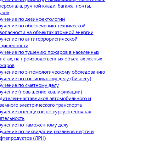
персонала, ручной клади, багажа, почты,
узов
учение по дезинфектологии
учение по обеспечению технической
зопасности на объектах атомной энергии
учение по антитеррористической
щищенности
учение по тушению пожаров в населенных
нктах, на производственных объектах лесных
жаров
учение по энтомологическому обследованию
учение по гостиничному делу (бизнесу)
учение по сметному делу
учение (повышение квалификации)
дителей-наставников автомобильного и
земного электрического транспорта
учение оценщиков по курсу оценочная
ятельность
учение по таможенному делу
учение по ликвидации разливов нефти и
фтепродуктов (ЛРН)