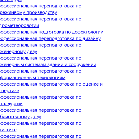
офессиональная переподготовка по
режливому производству
офессиональная переподготовка по
дрометеорологии
офессиональная подготовка по дефектологии
офессиональная переподготовка по дизайну
офессиональная переподготовка по
женерному делу
офессиональная переподготовка по
женерным системам зданий и сооружений
офессиональная переподготовка по
формационным технологиям
офессиональная переподготовка по оценке и
спертизе
офессиональная переподготовка по
таллургии
офессиональная переподготовка по
блиотечному делу
офессиональная переподготовка по
гистике
офессиональная переподготовка по