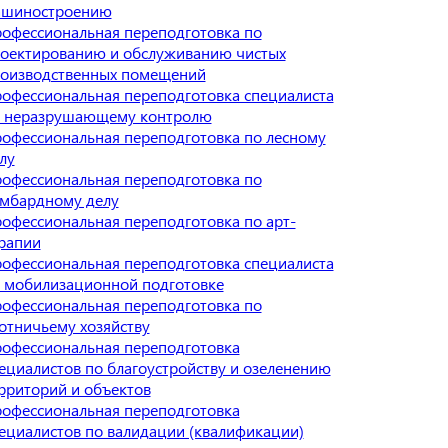
ашиностроению
офессиональная переподготовка по
оектированию и обслуживанию чистых
оизводственных помещений
офессиональная переподготовка специалиста
 неразрушающему контролю
офессиональная переподготовка по лесному
лу
офессиональная переподготовка по
мбардному делу
офессиональная переподготовка по арт-
рапии
офессиональная переподготовка специалиста
 мобилизационной подготовке
офессиональная переподготовка по
отничьему хозяйству
офессиональная переподготовка
ециалистов по благоустройству и озеленению
рриторий и объектов
офессиональная переподготовка
ециалистов по валидации (квалификации)