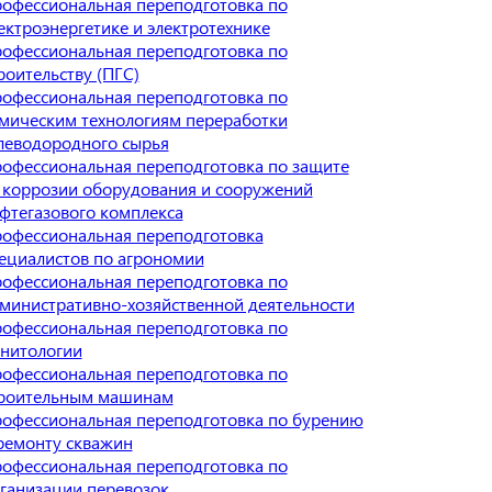
офессиональная переподготовка по
ектроэнергетике и электротехнике
офессиональная переподготовка по
роительству (ПГС)
офессиональная переподготовка по
мическим технологиям переработки
леводородного сырья
офессиональная переподготовка по защите
 коррозии оборудования и сооружений
фтегазового комплекса
офессиональная переподготовка
ециалистов по агрономии
офессиональная переподготовка по
министративно-хозяйственной деятельности
офессиональная переподготовка по
нитологии
офессиональная переподготовка по
роительным машинам
офессиональная переподготовка по бурению
ремонту скважин
офессиональная переподготовка по
ганизации перевозок