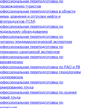
офессиональная переподготовка по
провождению туристов
офессиональная переподготовка в области
иема, хранения и отгрузки нефти и
фтепродуктов (ГСМ)
офессиональная переподготовка по
лодильному оборудованию
офессиональная переподготовка по
нитарно-эпидемиологической экспертизе
офессиональная переподготовка по
теринарно-санитарной экспертизе
офессиональная переподготовка по
вароведению
офессиональная переподготовка по РАО и РВ
офессиональная переподготовка технологиям
узоперевозок
офессиональная переподготовка по
рмированию труда
офессиональная переподготовка по оценке
ловий труда
офессиональная переподготовка по
хитектуре