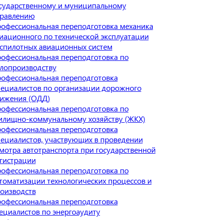
сударственному и муниципальному
равлению
офессиональная переподготовка механика
иационного по технической эксплуатации
спилотных авиационных систем
офессиональная переподготовка по
лопроизводству
офессиональная переподготовка
ециалистов по организации дорожного
ижения (ОДД)
офессиональная переподготовка по
лищно-коммунальному хозяйству (ЖКХ)
офессиональная переподготовка
ециалистов, участвующих в проведении
мотра автотранспорта при государственной
гистрации
офессиональная переподготовка по
томатизации технологических процессов и
оизводств
офессиональная переподготовка
ециалистов по энергоаудиту