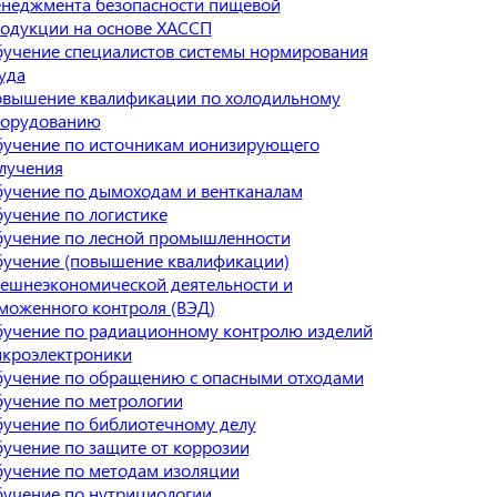
неджмента безопасности пищевой
одукции на основе ХАССП
учение специалистов системы нормирования
уда
вышение квалификации по холодильному
орудованию
учение по источникам ионизирующего
лучения
учение по дымоходам и вентканалам
учение по логистике
учение по лесной промышленности
учение (повышение квалификации)
ешнеэкономической деятельности и
моженного контроля (ВЭД)
учение по радиационному контролю изделий
кроэлектроники
учение по обращению с опасными отходами
учение по метрологии
учение по библиотечному делу
учение по защите от коррозии
учение по методам изоляции
учение по нутрициологии