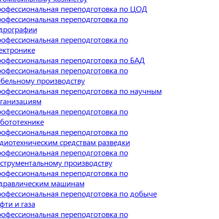
офессиональная переподготовка по ЦОД
офессиональная переподготовка по
дрографии
офессиональная переподготовка по
ектронике
офессиональная переподготовка по БАД
офессиональная переподготовка по
бельному производству
офессиональная переподготовка по научным
ганизациям
офессиональная переподготовка по
бототехнике
офессиональная переподготовка по
диотехническим средствам разведки
офессиональная переподготовка по
струментальному производству
офессиональная переподготовка по
дравлическим машинам
офессиональная переподготовка по добыче
фти и газа
офессиональная переподготовка по