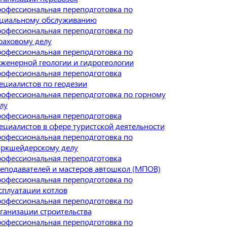
офессиональная переподготовка по
циальному обслуживанию
офессиональная переподготовка по
раховому делу
офессиональная переподготовка по
женерной геологии и гидрогеологии
офессиональная переподготовка
ециалистов по геодезии
офессиональная переподготовка по горному
лу
офессиональная переподготовка
ециалистов в сфере туристской деятельности
офессиональная переподготовка по
ркшейдерскому делу
офессиональная переподготовка
еподавателей и мастеров автошкол (МПОВ)
офессиональная переподготовка по
сплуатации котлов
офессиональная переподготовка по
ганизации строительства
офессиональная переподготовка по