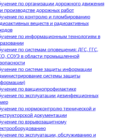
учение по организации дорожного движения
и производстве дорожных работ
учение по контролю и пломбированию
диоактивных веществ и радиоактивных
ходов
учение по информационным технологиям в
разовании
учение по системам оповещения: ДГС, ГГС,
О, СОУЭ в области промышленной
зопасности
учение по системе защиты информации
дминистрирование системы защиты
формации)
учение по вакцинопрофилактике
учение по эксплуатации дезинфекционных
мер
учение по нормоконтролю технической и
нструкторской документации
учение по взрывозащитному
ектрооборудованию
учение по эксплуатации, обслуживанию и