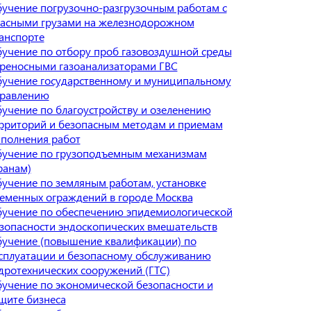
учение погрузочно-разгрузочным работам с
асными грузами на железнодорожном
анспорте
учение по отбору проб газовоздушной среды
реносными газоанализаторами ГВС
учение государственному и муниципальному
равлению
учение по благоустройству и озеленению
рриторий и безопасным методам и приемам
полнения работ
учение по грузоподъемным механизмам
ранам)
учение по земляным работам, установке
еменных ограждений в городе Москва
учение по обеспечению эпидемиологической
зопасности эндоскопических вмешательств
учение (повышение квалификации) по
сплуатации и безопасному обслуживанию
дротехнических сооружений (ГТС)
учение по экономической безопасности и
щите бизнеса