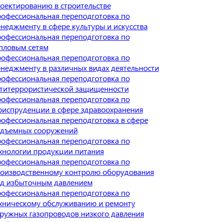
оектированию в строительстве
офессиональная переподготовка по
неджменту в сфере культуры и искусства
офессиональная переподготовка по
пловым сетям
офессиональная переподготовка по
неджменту в различных видах деятельности
офессиональная переподготовка по
титеррористической защищенности
офессиональная переподготовка по
испруденции в сфере здравоохранения
офессиональная переподготовка в сфере
дъемных сооружений
офессиональная переподготовка по
хнологии продукции питания
офессиональная переподготовка по
оизводственному контролю оборудования
д избыточным давлением
офессиональная переподготовка по
хническому обслуживанию и ремонту
ружных газопроводов низкого давления