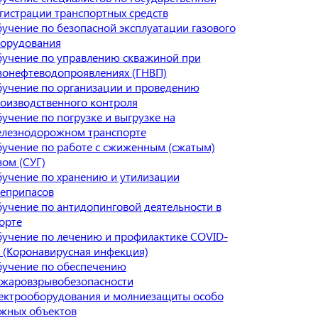
гистрации транспортных средств
учение по безопасной эксплуатации газового
орудования
учение по управлению скважиной при
зонефтеводопроявлениях (ГНВП)
учение по организации и проведению
оизводственного контроля
учение по погрузке и выгрузке на
лезнодорожном транспорте
учение по работе с сжиженным (сжатым)
зом (СУГ)
учение по хранению и утилизации
еприпасов
учение по антидопинговой деятельности в
орте
учение по лечению и профилактике COVID-
 (Коронавирусная инфекция)
учение по обеспечению
жаровзрывобезопасности
ектрооборудования и молниезащиты особо
жных объектов