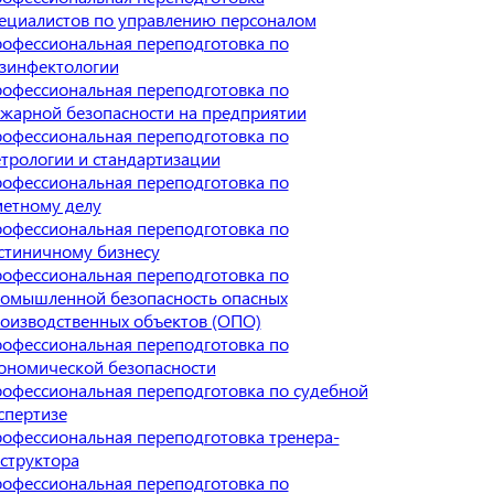
ециалистов по управлению персоналом
офессиональная переподготовка по
зинфектологии
офессиональная переподготовка по
жарной безопасности на предприятии
офессиональная переподготовка по
трологии и стандартизации
офессиональная переподготовка по
етному делу
офессиональная переподготовка по
стиничному бизнесу
офессиональная переподготовка по
омышленной безопасность опасных
оизводственных объектов (ОПО)
офессиональная переподготовка по
ономической безопасности
офессиональная переподготовка по судебной
спертизе
офессиональная переподготовка тренера-
структора
офессиональная переподготовка по