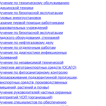
учение по техническому обслуживанию
дицинской техники
учение по безопасной эксплуатации
пловых энергоустановок
азание первой помощи работниками
разовательных учреждений
учение по безопасной эксплуатации
ладского оборудования, стеллажей
учение по нефтегазовому делу
учение по отделочным работам
учение по диагностике инфекционных
болеваний
учение по независимой технической
спертизе автотранспортных средств (ОСАГО)
учение по фитосанитарному контролю
беззараживание подкарантинной продукции,
анспортных средств, производственных
мещений, растений и почвы)
учение руководителей частных охранных
едприятий ЧОП (организаций)
учение специалистов по обеспечению