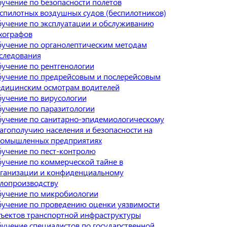
учение по безопасности полетов
спилотных воздушных судов (беспилотников)
учение по эксплуатации и обслуживанию
хографов
учение по органолептическим методам
следования
учение по рентгенологии
учение по предрейсовым и послерейсовым
дицинским осмотрам водителей
учение по вирусологии
учение по паразитологии
учение по санитарно-эпидемиологическому
агополучию населения и безопасности на
омышленных предприятиях
учение по пест-контролю
учение по коммерческой тайне в
ганизации и конфиденциальному
лопроизводству
учение по микробиологии
учение по проведению оценки уязвимости
ъектов транспортной инфраструктуры
учение специалистов по государственной