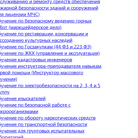
служиванию и ремонту средств обеспечения
жарной безопасности зданий и сооружений
ля лицензии МЧС)
учение по безопасному ведению горных
бот (маркшейдерское дело)
учение по реставрации, консервации и
ссозданию культурных наследий
учение по Госзакупкам (44 ФЗ и 223 ФЗ)
учение по ЖКХ (управление и эксплуатация)
учение кадастровых инженеров
учение инструктора-преподавателя навыкам
рвой помощи (Инструктор массового
учения)
учение по электробезопасности на 2, 3, 4 и 5
уппу
учение изыскателей
учение по безопасной работе с
кроорганизмами
учение по обороту наркотических средств
учение по транспортной безопасности
учение для грунтовых испытательных
бораторий