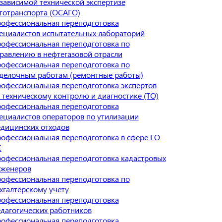
зависимой технической экспертизе
тотранспорта (ОСАГО)
офессиональная переподготовка
ециалистов испытательных лабораторий
офессиональная переподготовка по
равлению в нефтегазовой отрасли
офессиональная переподготовка по
делочным работам (ремонтные работы)
офессиональная переподготовка экспертов
 техническому контролю и диагностике (ТО)
офессиональная переподготовка
ециалистов операторов по утилизации
дицинских отходов
офессиональная переподготовка в сфере ГО
С
офессиональная переподготовка кадастровых
женеров
офессиональная переподготовка по
хгалтерскому учету
офессиональная переподготовка
дагогических работников
офессиональная переподготовка