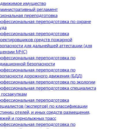
движимое имущество
министративный регламент
иональная переподготовка
офессиональная переподготовка по охране
уда
офессиональная переподготовка
оектировщиков средств пожарной
зопасности для дальнейшей аттестации (для
цензии МЧС)
офессиональная переподготовка по
диационной безопасности
офессиональная переподготовка по
зопасности дорожного движения (БДД)
офессиональная переподготовка по экологии
офессиональная переподготовка специалиста
 госзакупкам
офессиональная переподготовка
ециалистов (экспертов) по классификации
стиниц отелей, и иных средств размещения,
яжей и горнолыжных трасс
офессиональная переподготовка по