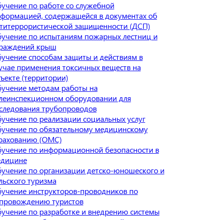
учение по работе со служебной
формацией, содержащейся в документах об
титеррористической защищенности (ДСП)
учение по испытаниям пожарных лестниц и
раждений крыш
учение способам защиты и действиям в
учае применения токсичных веществ на
ъекте (территории)
учение методам работы на
леинспекционном оборудовании для
следования трубопроводов
учение по реализации социальных услуг
учение по обязательному медицинскому
рахованию (ОМС)
учение по информационной безопасности в
дицине
учение по организации детско-юношеского и
льского туризма
учение инструкторов-проводников по
провождению туристов
учение по разработке и внедрению системы