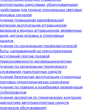
анспортными средствами, оборудованными
тройствами для подачи специальных световых
звуковых сигналов
учение (повышение квалификации)
зопасная эксплуатация аттракционов,
вапарков и водных аттракционов, веревочных
рков, детских игровых и спортивных
ощадок
учение по организации профилактической
боты, направленной на предупреждение
еступлений против половой
прикосновенности несовершеннолетних
учение по организации технического
служивания транспортных средств
учение безопасная эксплуатация судоходных
портовых гидротехнических сооружени
учение по поверке и калибровки резервуаров
трубопроводов
учение экспертов по техническому контролю
диагностике автотранспортных средств
ехническое обслуживание)