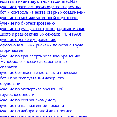
едствами индивидуальной защиты (СИЗ)
учение правилам производства сварочных
бот и контроль качества сварных соединений
учение по мобилизационной подготовке
учение по биотестированию
учение по учету и контролю радиоактивных
ществ и радиоактивных отходов (РВ и РАО)
учение оценке и управлению
офессиональными рисками по охране труда
ктериология
учение по транспортированию, хранению
мунобиологических лекарственных
епаратов
учение безопасным методам и приемам
боты при эксплуатации лазерного
орудования
учение по экспертизе временной
трудоспособности
учение по сестринскому делу
учение по паллиативной помощи
учение по лабораторной диагностике
учение по досмотру пассажиров, посетителей