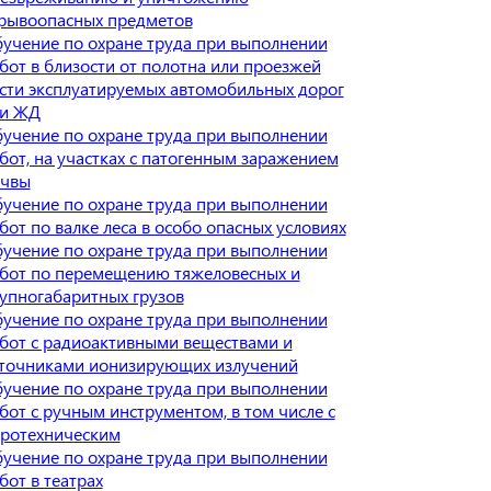
рывоопасных предметов
учение по охране труда при выполнении
бот в близости от полотна или проезжей
сти эксплуатируемых автомобильных дорог
и ЖД
учение по охране труда при выполнении
бот, на участках с патогенным заражением
чвы
учение по охране труда при выполнении
бот по валке леса в особо опасных условиях
учение по охране труда при выполнении
бот по перемещению тяжеловесных и
упногабаритных грузов
учение по охране труда при выполнении
бот с радиоактивными веществами и
точниками ионизирующих излучений
учение по охране труда при выполнении
бот с ручным инструментом, в том числе с
ротехническим
учение по охране труда при выполнении
бот в театрах