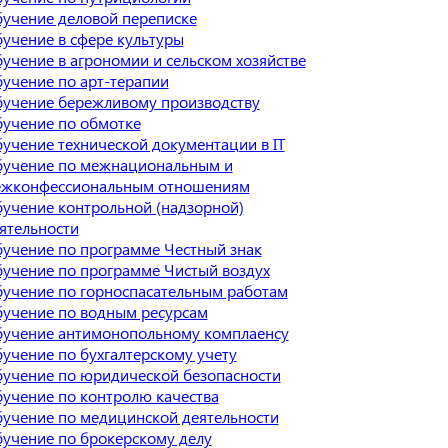
учение деловой переписке
учение в сфере культуры
учение в агрономии и сельском хозяйстве
учение по арт-терапии
учение бережливому производству
учение по обмотке
учение технической документации в IT
учение по межнациональным и
жконфессиональным отношениям
учение контрольной (надзорной)
ятельности
учение по программе Честный знак
учение по программе Чистый воздух
учение по горноспасательным работам
учение по водным ресурсам
учение антимонопольному комплаенсу
учение по бухгалтерскому учету
учение по юридической безопасности
учение по контролю качества
учение по медицинской деятельности
учение по брокерскому делу