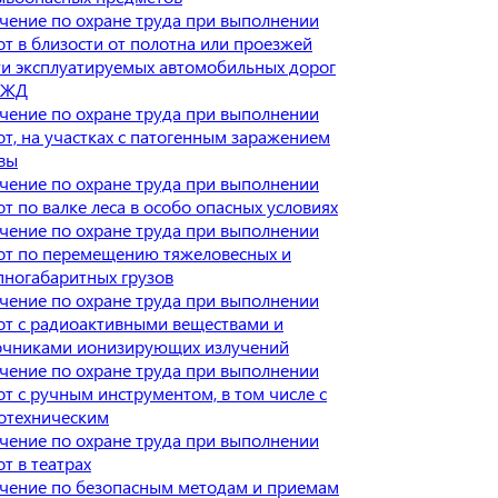
чение по охране труда при выполнении
от в близости от полотна или проезжей
ти эксплуатируемых автомобильных дорог
 ЖД
чение по охране труда при выполнении
от, на участках с патогенным заражением
вы
чение по охране труда при выполнении
от по валке леса в особо опасных условиях
чение по охране труда при выполнении
от по перемещению тяжеловесных и
пногабаритных грузов
чение по охране труда при выполнении
от с радиоактивными веществами и
очниками ионизирующих излучений
чение по охране труда при выполнении
от с ручным инструментом, в том числе с
отехническим
чение по охране труда при выполнении
т в театрах
чение по безопасным методам и приемам