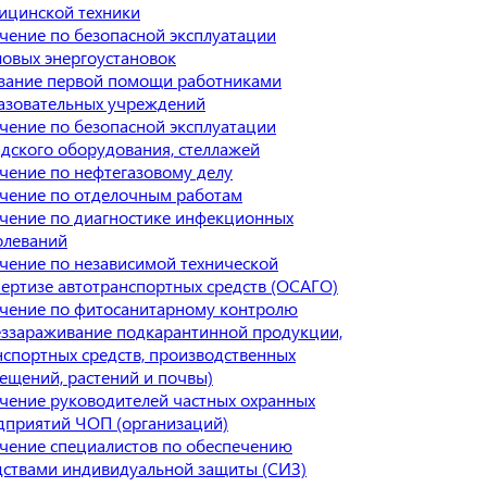
ицинской техники
чение по безопасной эксплуатации
ловых энергоустановок
зание первой помощи работниками
азовательных учреждений
чение по безопасной эксплуатации
адского оборудования, стеллажей
чение по нефтегазовому делу
чение по отделочным работам
чение по диагностике инфекционных
олеваний
чение по независимой технической
пертизе автотранспортных средств (ОСАГО)
чение по фитосанитарному контролю
еззараживание подкарантинной продукции,
нспортных средств, производственных
ещений, растений и почвы)
чение руководителей частных охранных
дприятий ЧОП (организаций)
чение специалистов по обеспечению
дствами индивидуальной защиты (СИЗ)