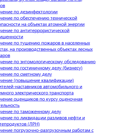
зов
чение по дезинфектологии
чение по обеспечению технической
опасности на объектах атомной энергии
чение по антитеррористической
ищенности
чение по тушению пожаров в населенных
ктах, на производственных объектах лесных
аров
чение по энтомологическому обследованию
чение по гостиничному делу (бизнесу)
чение по сметному делу
чение (повышение квалификации)
ителей-наставников автомобильного и
емного электрического транспорта
чение оценщиков по курсу оценочная
тельность
чение по таможенному делу
чение по ликвидации разливов нефти и
тепродуктов (ЛРН)
чение погрузочно-разгрузочным работам с