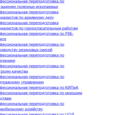
фессиональная переподготовка по
гащению полезных ископаемых
фессиональная переподготовка
циалистов по архивному делу
фессиональная переподготовка
циалистов по горноспасательным работам
фессиональная переподготовка по РХБ-
ите
фессиональная переподготовка по
изводству резиновых смесей
фессиональная переподготовка по
атехнике
фессиональная переподготовка по
тролю качества
фессиональная переподготовка по
итражному управлению
фессиональная переподготовка по КИПиА
фессиональная переподготовка по моющим
дствам
фессиональная переподготовка по
омобильному хозяйству
фессиональная переподготовка по ЦОД