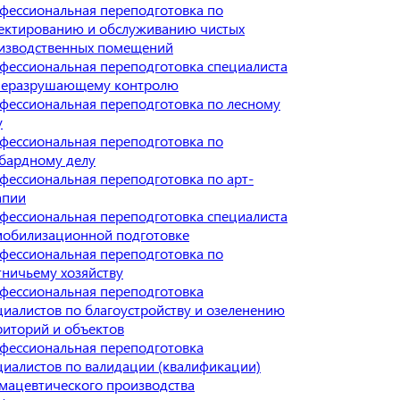
фессиональная переподготовка по
ектированию и обслуживанию чистых
изводственных помещений
фессиональная переподготовка специалиста
неразрушающему контролю
фессиональная переподготовка по лесному
у
фессиональная переподготовка по
бардному делу
фессиональная переподготовка по арт-
апии
фессиональная переподготовка специалиста
мобилизационной подготовке
фессиональная переподготовка по
тничьему хозяйству
фессиональная переподготовка
циалистов по благоустройству и озеленению
риторий и объектов
фессиональная переподготовка
циалистов по валидации (квалификации)
мацевтического производства