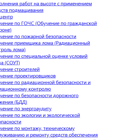
олнения работ на высоте с применением
дств подмащивания
центр
чение по ГОЧС (Обучение по гражданской
роне)
чение по пожарной безопасности
чение приемщика лома (Радиационный
троль лома)
чение по специальной оценке условий
да (СОУТ)
чение строителей
чение проектировщиков
чение по радиационной безопасности и
иационному контролю
чение по безопасности дорожного
жения (БДД)
чение по энергоаудиту
чение по экологии и экологической
опасности
чение по монтажу, техническому
луживанию и ремонту средств обеспечения