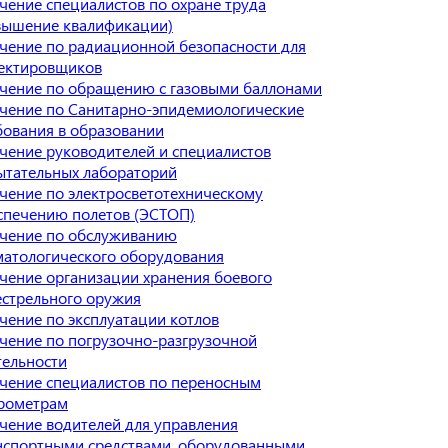
чение специалистов по охране труда
вышение квалификации)
чение по радиационной безопасности для
ектировщиков
чение по обращению с газовыми баллонами
чение по Санитарно-эпидемиологические
бования в образовании
чение руководителей и специалистов
ытательных лабораторий
чение по электросветотехническому
спечению полетов (ЭСТОП)
чение по обслуживанию
матологического оборудования
чение организации хранения боевого
естрельного оружия
чение по эксплуатации котлов
чение по погрузочно-разгрузочной
тельности
чение специалистов по переносным
рометрам
чение водителей для управления
нспортными средствами, оборудованными