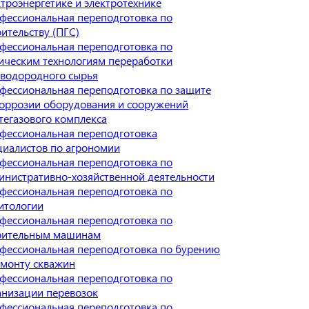
ктроэнергетике и электротехнике
фессиональная переподготовка по
оительству (ПГС)
фессиональная переподготовка по
ическим технологиям переработки
еводородного сырья
фессиональная переподготовка по защите
коррозии оборудования и сооружений
тегазового комплекса
фессиональная переподготовка
циалистов по агрономии
фессиональная переподготовка по
инистративно-хозяйственной деятельности
фессиональная переподготовка по
итологии
фессиональная переподготовка по
оительным машинам
фессиональная переподготовка по бурению
емонту скважин
фессиональная переподготовка по
анизации перевозок
фессиональная переподготовка по