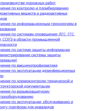
 производстве дорожных работ
чение по контролю и пломбированию
иоактивных веществ и радиоактивных
одов
чение по информационным технологиям в
азовании
чение по системам оповещения: ДГС, ГГС,
, СОУЭ в области промышленной
опасности
чение по системе защиты информации
министрирование системы защиты
ормации)
чение по вакцинопрофилактике
чение по эксплуатации дезинфекционных
ер
чение по нормоконтролю технической и
структорской документации
чение по взрывозащитному
ктрооборудованию
чение по эксплуатации, обслуживанию и
онту платформ для инвалидов