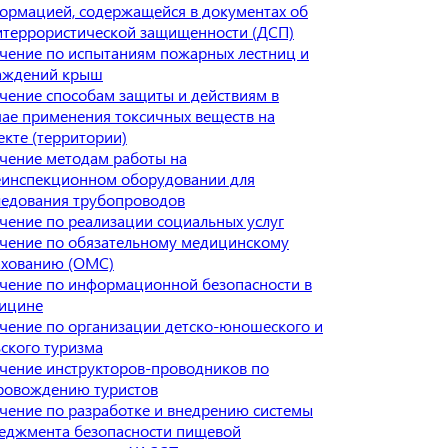
ормацией, содержащейся в документах об
итеррористической защищенности (ДСП)
чение по испытаниям пожарных лестниц и
аждений крыш
чение способам защиты и действиям в
чае применения токсичных веществ на
екте (территории)
чение методам работы на
еинспекционном оборудовании для
ледования трубопроводов
чение по реализации социальных услуг
чение по обязательному медицинскому
ахованию (ОМС)
чение по информационной безопасности в
ицине
чение по организации детско-юношеского и
ьского туризма
чение инструкторов-проводников по
ровождению туристов
чение по разработке и внедрению системы
еджмента безопасности пищевой