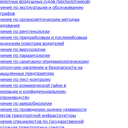
пилотных воздушных судов (беспилотников)
чение по эксплуатации и обслуживанию
ографов
чение по органолептическим методам
ледования
чение по рентгенологии
чение по предрейсовым и послерейсовым
ицинским осмотрам водителей
чение по вирусологии
чение по паразитологии
чение по санитарно-эпидемиологическому
гополучию населения и безопасности на
мышленных предприятиях
чение по пест-контролю
чение по коммерческой тайне в
анизации и конфиденциальному
опроизводству
чение по микробиологии
чение по проведению оценки уязвимости
ектов транспортной инфраструктуры
чение специалистов по государственной
истрации транспортных средств