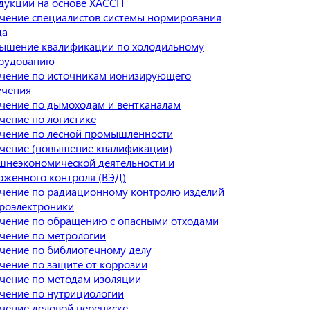
дукции на основе ХАССП
чение специалистов системы нормирования
да
ышение квалификации по холодильному
рудованию
чение по источникам ионизирующего
учения
чение по дымоходам и вентканалам
чение по логистике
чение по лесной промышленности
чение (повышение квалификации)
шнеэкономической деятельности и
оженного контроля (ВЭД)
чение по радиационному контролю изделий
роэлектроники
чение по обращению с опасными отходами
чение по метрологии
чение по библиотечному делу
чение по защите от коррозии
чение по методам изоляции
чение по нутрициологии
чение деловой переписке