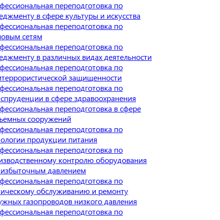
фессиональная переподготовка по
еджменту в сфере культуры и искусства
фессиональная переподготовка по
ловым сетям
фессиональная переподготовка по
еджменту в различных видах деятельности
фессиональная переподготовка по
итеррористической защищенности
фессиональная переподготовка по
спруденции в сфере здравоохранения
фессиональная переподготовка в сфере
ъемных сооружений
фессиональная переподготовка по
нологии продукции питания
фессиональная переподготовка по
изводственному контролю оборудования
 избыточным давлением
фессиональная переподготовка по
ническому обслуживанию и ремонту
ужных газопроводов низкого давления
фессиональная переподготовка по