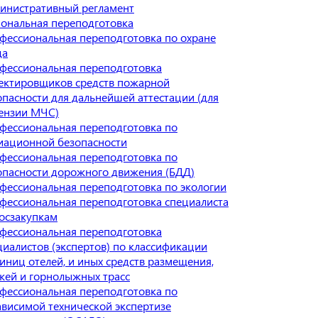
инистративный регламент
ональная переподготовка
фессиональная переподготовка по охране
да
фессиональная переподготовка
ектировщиков средств пожарной
опасности для дальнейшей аттестации (для
ензии МЧС)
фессиональная переподготовка по
иационной безопасности
фессиональная переподготовка по
опасности дорожного движения (БДД)
фессиональная переподготовка по экологии
фессиональная переподготовка специалиста
госзакупкам
фессиональная переподготовка
циалистов (экспертов) по классификации
тиниц отелей, и иных средств размещения,
жей и горнолыжных трасс
фессиональная переподготовка по
ависимой технической экспертизе