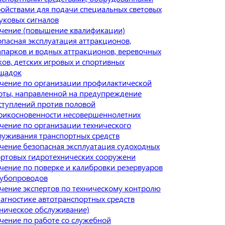
ройствами для подачи специальных световых
вуковых сигналов
чение (повышение квалификации)
опасная эксплуатация аттракционов,
апарков и водных аттракционов, веревочных
ков, детских игровых и спортивных
щадок
чение по организации профилактической
оты, направленной на предупреждение
ступлений против половой
рикосновенности несовершеннолетних
чение по организации технического
луживания транспортных средств
чение безопасная эксплуатация судоходных
ортовых гидротехнических сооружени
чение по поверке и калибровки резервуаров
рубопроводов
чение экспертов по техническому контролю
иагностике автотранспортных средств
хническое обслуживание)
чение по работе со служебной