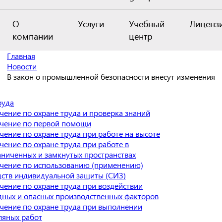
О
Услуги
Учебный
Лиценз
компании
центр
Главная
Новости
В закон о промышленной безопасности внесут изменения
руда
чение по охране труда и проверка знаний
чение по первой помощи
чение по охране труда при работе на высоте
чение по охране труда при работе в
аниченных и замкнутых пространствах
чение по использованию (применению)
дств индивидуальной защиты (СИЗ)
чение по охране труда при воздействии
дных и опасных производственных факторов
чение по охране труда при выполнении
ляных работ