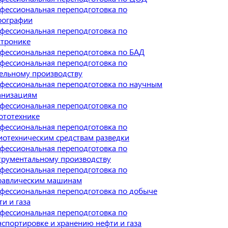
фессиональная переподготовка по
рографии
фессиональная переподготовка по
ктронике
фессиональная переподготовка по БАД
фессиональная переподготовка по
ельному производству
фессиональная переподготовка по научным
анизациям
фессиональная переподготовка по
ототехнике
фессиональная переподготовка по
иотехническим средствам разведки
фессиональная переподготовка по
трументальному производству
фессиональная переподготовка по
равлическим машинам
фессиональная переподготовка по добыче
и и газа
фессиональная переподготовка по
нспортировке и хранению нефти и газа