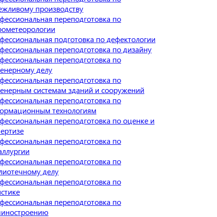
ежливому производству
фессиональная переподготовка по
рометеорологии
фессиональная подготовка по дефектологии
фессиональная переподготовка по дизайну
фессиональная переподготовка по
енерному делу
фессиональная переподготовка по
енерным системам зданий и сооружений
фессиональная переподготовка по
ормационным технологиям
фессиональная переподготовка по оценке и
пертизе
фессиональная переподготовка по
аллургии
фессиональная переподготовка по
лиотечному делу
фессиональная переподготовка по
истике
фессиональная переподготовка по
иностроению