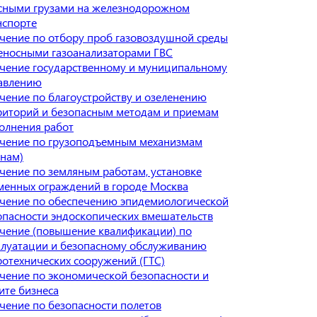
сными грузами на железнодорожном
нспорте
чение по отбору проб газовоздушной среды
еносными газоанализаторами ГВС
чение государственному и муниципальному
авлению
чение по благоустройству и озеленению
риторий и безопасным методам и приемам
олнения работ
чение по грузоподъемным механизмам
анам)
чение по земляным работам, установке
менных ограждений в городе Москва
чение по обеспечению эпидемиологической
опасности эндоскопических вмешательств
чение (повышение квалификации) по
плуатации и безопасному обслуживанию
ротехнических сооружений (ГТС)
чение по экономической безопасности и
ите бизнеса
чение по безопасности полетов