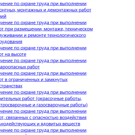
чение по охране труда при выполнении
онтных, монтажных и демонтажных работ
ний
чение по охране труда при выполнении
от при размещении, монтаже, техническом
луживании и ремонте технологического
рудования
чение по охране труда при выполнении
от на высоте
чение по охране труда при выполнении
ароопасных работ
чение по охране труда при выполнении
от в ограниченных и замкнутых
странствах
чение по охране труда при выполнении
оительных работ (окрасочные работы,
ктросварочные и газосварочные работы)
чение по охране труда при выполнении
от, связанных с опасностью воздействия
ьнодействующих и ядовитых веществ
чение по охране труда при выполнении