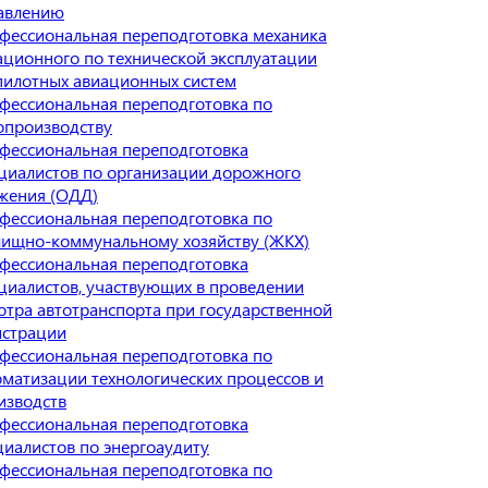
авлению
фессиональная переподготовка механика
ационного по технической эксплуатации
пилотных авиационных систем
фессиональная переподготовка по
опроизводству
фессиональная переподготовка
циалистов по организации дорожного
жения (ОДД)
фессиональная переподготовка по
ищно-коммунальному хозяйству (ЖКХ)
фессиональная переподготовка
циалистов, участвующих в проведении
отра автотранспорта при государственной
истрации
фессиональная переподготовка по
оматизации технологических процессов и
изводств
фессиональная переподготовка
циалистов по энергоаудиту
фессиональная переподготовка по