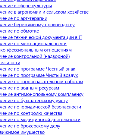
чение в сфере культуры
чение в агрономии и сельском хозяйстве
чение по арт-терапии
чение бережливому производству
чение по обмотке
чение технической документации в IT
чение по межнациональным и
конфессиональным отношениям
чение контрольной (надзорной)
тельности
чение по программе Честный знак
чение по программе Чистый воздух
чение по горноспасательным работам
чение по водным ресурсам
чение антимонопольному комплаенсу
чение по бухгалтерскому учету
чение по юридической безопасности
чение по контролю качества
чение по медицинской деятельности
чение по брокерскому делу
вижимое имущество