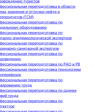
ровождению туристов
фессиональная переподготовка в области
ема, хранения и отгрузки нефти и
тепродуктов (ГСМ)
фессиональная переподготовка по
одильному оборудованию
фессиональная переподготовка по
итарно-эпидемиологической экспертизе
фессиональная переподготовка по
еринарно-санитарной экспертизе
фессиональная переподготовка по
ароведению
фессиональная переподготовка по РАО и РВ
фессиональная переподготовка технологиям
зоперевозок
фессиональная переподготовка по
мированию труда
фессиональная переподготовка по оценке
овий труда
фессиональная переподготовка по
итектуре
фессиональная переподготовка по