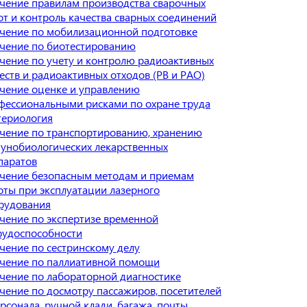
чение правилам производства сварочных
от и контроль качества сварных соединений
чение по мобилизационной подготовке
чение по биотестированию
чение по учету и контролю радиоактивных
еств и радиоактивных отходов (РВ и РАО)
чение оценке и управлению
фессиональными рисками по охране труда
териология
чение по транспортированию, хранению
унобиологических лекарственных
паратов
чение безопасным методам и приемам
оты при эксплуатации лазерного
рудования
чение по экспертизе временной
рудоспособности
чение по сестринскому делу
чение по паллиативной помощи
чение по лабораторной диагностике
чение по досмотру пассажиров, посетителей
рсонала, ручной клади, багажа, почты,