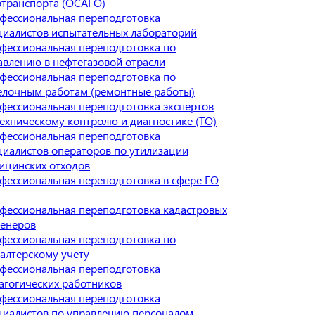
отранспорта (ОСАГО)
фессиональная переподготовка
циалистов испытательных лабораторий
фессиональная переподготовка по
авлению в нефтегазовой отрасли
фессиональная переподготовка по
елочным работам (ремонтные работы)
фессиональная переподготовка экспертов
техническому контролю и диагностике (ТО)
фессиональная переподготовка
циалистов операторов по утилизации
ицинских отходов
фессиональная переподготовка в сфере ГО
фессиональная переподготовка кадастровых
енеров
фессиональная переподготовка по
галтерскому учету
фессиональная переподготовка
агогических работников
фессиональная переподготовка
циалистов по управлению персоналом