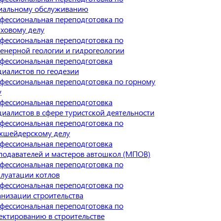
иальному обслуживанию
фессиональная переподготовка по
аховому делу
фессиональная переподготовка по
енерной геологии и гидрогеологии
фессиональная переподготовка
циалистов по геодезии
фессиональная переподготовка по горному
у
фессиональная переподготовка
циалистов в сфере туристской деятельности
фессиональная переподготовка по
кшейдерскому делу
фессиональная переподготовка
подавателей и мастеров автошкол (МПОВ)
фессиональная переподготовка по
плуатации котлов
фессиональная переподготовка по
анизации строительства
фессиональная переподготовка по
ектированию в строительстве