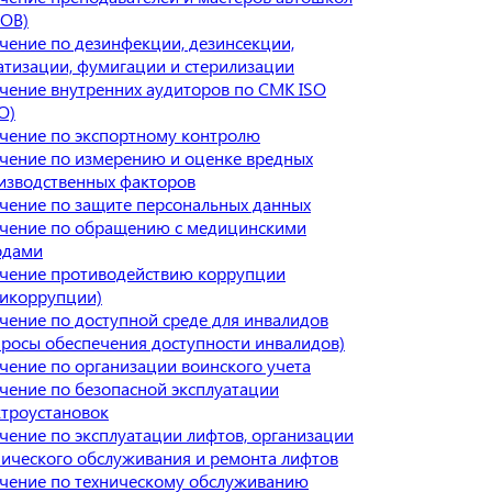
ОВ)
чение по дезинфекции, дезинсекции,
атизации, фумигации и стерилизации
чение внутренних аудиторов по СМК ISO
О)
чение по экспортному контролю
чение по измерению и оценке вредных
изводственных факторов
чение по защите персональных данных
чение по обращению с медицинскими
одами
чение противодействию коррупции
тикоррупции)
чение по доступной среде для инвалидов
просы обеспечения доступности инвалидов)
чение по организации воинского учета
чение по безопасной эксплуатации
ктроустановок
чение по эксплуатации лифтов, организации
нического обслуживания и ремонта лифтов
чение по техническому обслуживанию