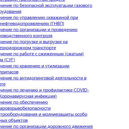
чение по безопасной эксплуатации газового
рудования
чение по управлению скважиной при
онефтеводопроявлениях (ГНВП)
чение по организации и проведению
изводственного контроля
чение по погрузке и выгрузке на
езнодорожном транспорте
чение по работе с сжиженным (сжатым)
м (СУГ)
чение по хранению и утилизации
припасов
чение по антидопинговой деятельности в
рте
чение по лечению и профилактике COVID-
(Коронавирусная инфекция)
чение по обеспечению
аровзрывобезопасности
ктрооборудования и молниезащиты особо
ных объектов
чение по организации дорожного движения