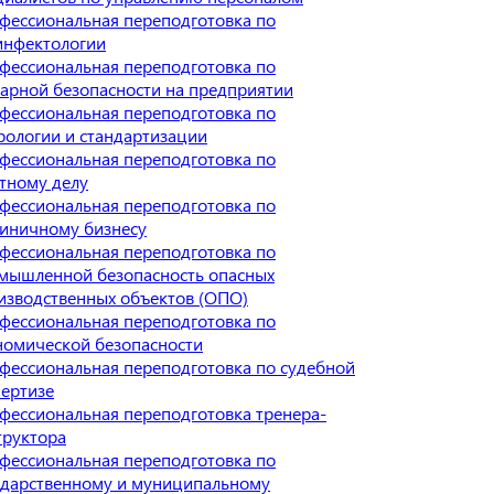
фессиональная переподготовка по
инфектологии
фессиональная переподготовка по
арной безопасности на предприятии
фессиональная переподготовка по
рологии и стандартизации
фессиональная переподготовка по
тному делу
фессиональная переподготовка по
тиничному бизнесу
фессиональная переподготовка по
мышленной безопасность опасных
изводственных объектов (ОПО)
фессиональная переподготовка по
номической безопасности
фессиональная переподготовка по судебной
пертизе
фессиональная переподготовка тренера-
труктора
фессиональная переподготовка по
ударственному и муниципальному