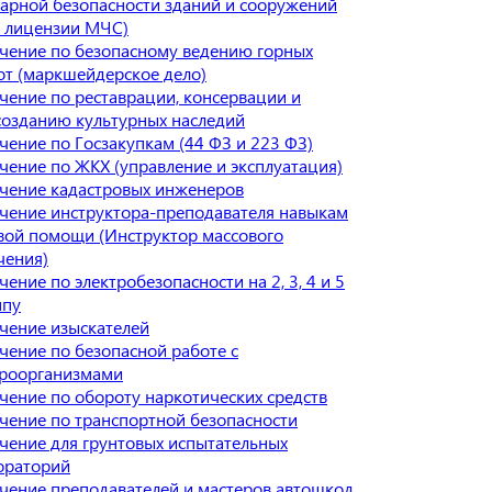
арной безопасности зданий и сооружений
я лицензии МЧС)
чение по безопасному ведению горных
от (маркшейдерское дело)
чение по реставрации, консервации и
созданию культурных наследий
чение по Госзакупкам (44 ФЗ и 223 ФЗ)
чение по ЖКХ (управление и эксплуатация)
чение кадастровых инженеров
чение инструктора-преподавателя навыкам
вой помощи (Инструктор массового
чения)
ение по электробезопасности на 2, 3, 4 и 5
ппу
чение изыскателей
чение по безопасной работе с
роорганизмами
чение по обороту наркотических средств
чение по транспортной безопасности
чение для грунтовых испытательных
ораторий
чение преподавателей и мастеров автошкол