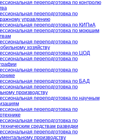
ссиональная переподготовка по контролю
тва
ссиональная переподготовка по
тражному управлению
ссиональная переподготовка по КИПиА
ссиональная переподготовка по моющим
твам
ссиональная переподготовка по
обильному хозяйству
ссиональная переподготовка по ЦОД
ссиональная переподготовка по
графии
ссиональная переподготовка по
ронике
ссиональная переподготовка по БАД
ссиональная переподготовка по
ьному производству
ссиональная переподготовка по научным
изациям
ссиональная переподготовка по
отехнике
ссиональная переподготовка по
техническим средствам разведки
ссиональная переподготовка по
ументальному производству