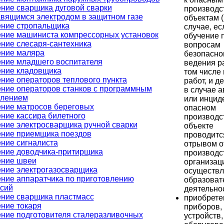
ние сварщика дуговой сварки
производ
вящимся электродом в защитном газе
объектам (
ние стропальщика
случае, ес
ние машиниста компрессорных установок
обучение 
ние слесаря-сантехника
вопросам
ние маляра
безопасно
ние младшего воспитателя
ведения ра
ние кладовщика
том числе
ние операторов теплового пункта
работ, и д
ние операторов станков с программным
в случае 
влением
или инцид
ние матросов береговых
опасном
ние кассира билетного
производс
ние электросварщика ручной сварки
объекте
ние приемщика поездов
проводитс
ние сигналиста
отрывом о
ние доводчика-притирщика
производс
ение швеи
организац
ние электрогазосварщика
осуществ
ние аппаратчика по приготовлению
образоват
сий
деятельнос
ние сварщика пластмасс
приобрете
ние токаря
приборов,
ние подготовителя сталеразливочных
устройств,