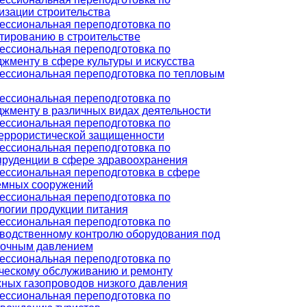
изации строительства
ссиональная переподготовка по
тированию в строительстве
ссиональная переподготовка по
жменту в сфере культуры и искусства
ссиональная переподготовка по тепловым
ссиональная переподготовка по
жменту в различных видах деятельности
ссиональная переподготовка по
еррористической защищенности
ссиональная переподготовка по
руденции в сфере здравоохранения
ссиональная переподготовка в сфере
емных сооружений
ссиональная переподготовка по
логии продукции питания
ссиональная переподготовка по
водственному контролю оборудования под
точным давлением
ссиональная переподготовка по
ческому обслуживанию и ремонту
ных газопроводов низкого давления
ссиональная переподготовка по