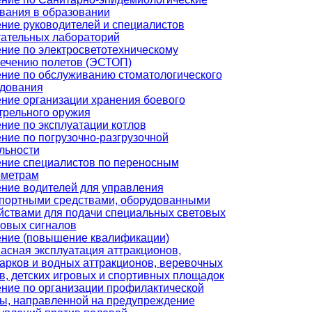
вания в образовании
ние руководителей и специалистов
ательных лабораторий
ние по электросветотехническому
ечению полетов (ЭСТОП)
ние по обслуживанию стоматологического
дования
ние организации хранения боевого
трельного оружия
ние по эксплуатации котлов
ние по погрузочно-разгрузочной
льности
ние специалистов по переносным
ометрам
ние водителей для управления
портными средствами, оборудованными
йствами для подачи специальных световых
ковых сигналов
ние (повышение квалификации)
асная эксплуатация аттракционов,
арков и водных аттракционов, веревочных
в, детских игровых и спортивных площадок
ние по организации профилактической
ы, направленной на предупреждение