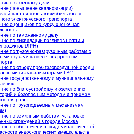
ние по сметному делу
ние (повышение квалификации)
елей-наставников автомобильного и
ного электрического транспорта
ние оценщиков по курсу оценочная
льность
ние по таможенному делу
ние по ликвидации разливов нефти и
продуктов (ЛРН)
ние погрузочно-разгрузочным работам с
ыми грузами на железнодорожном
порте
ние по отбору проб газовоздушной среды
осными газоанализаторами ГВС
ние государственному и муниципальному
влению
ние по благоустройству и озеленению
торий и безопасным методам и приемам
нения работ
ние по грузоподъемным механизмам
ам)
ние по земляным работам, установке
нных ограждений в городе Москва
ние по обеспечению эпидемиологической
асности эндоскопических вмешательств