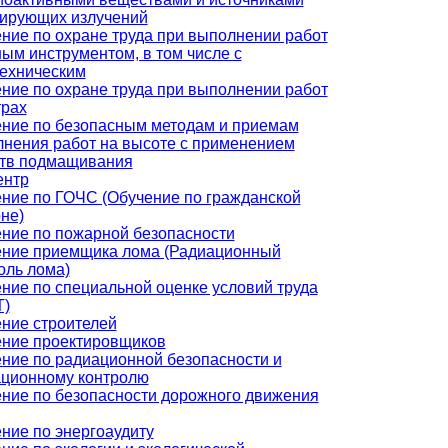
ирующих излучений
ние по охране труда при выполнении работ
ным инструментом, в том числе с
ехническим
ние по охране труда при выполнении работ
трах
ние по безопасным методам и приемам
нения работ на высоте с применением
тв подмащивания
ентр
ние по ГОЧС (Обучение по гражданской
не)
ние по пожарной безопасности
ние приемщика лома (Радиационный
оль лома)
ние по специальной оценке условий труда
Т)
ние строителей
ние проектировщиков
ние по радиационной безопасности и
ционному контролю
ние по безопасности дорожного движения
ние по энергоаудиту