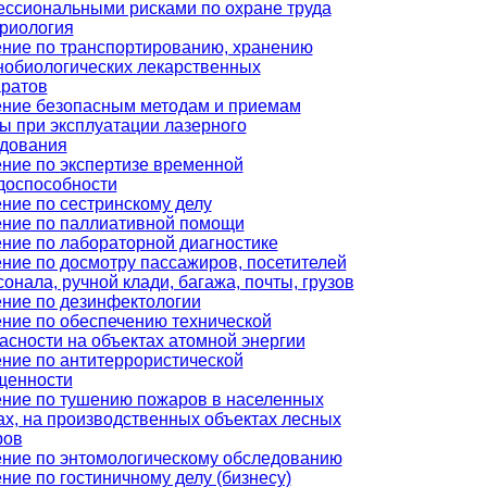
ссиональными рисками по охране труда
риология
ние по транспортированию, хранению
обиологических лекарственных
ратов
ние безопасным методам и приемам
ы при эксплуатации лазерного
дования
ние по экспертизе временной
доспособности
ние по сестринскому делу
ние по паллиативной помощи
ние по лабораторной диагностике
ние по досмотру пассажиров, посетителей
сонала, ручной клади, багажа, почты, грузов
ние по дезинфектологии
ние по обеспечению технической
асности на объектах атомной энергии
ние по антитеррористической
щенности
ние по тушению пожаров в населенных
ах, на производственных объектах лесных
ров
ние по энтомологическому обследованию
ние по гостиничному делу (бизнесу)