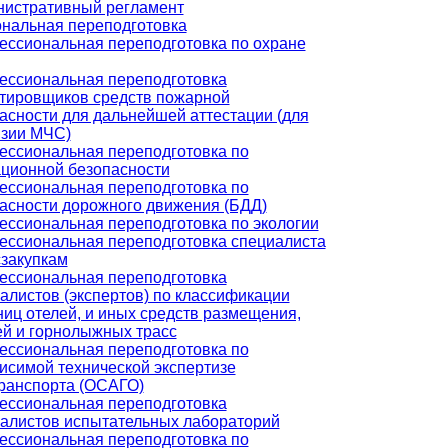
истративный регламент
нальная переподготовка
ссиональная переподготовка по охране
ссиональная переподготовка
тировщиков средств пожарной
асности для дальнейшей аттестации (для
зии МЧС)
ссиональная переподготовка по
ционной безопасности
ссиональная переподготовка по
асности дорожного движения (БДД)
ссиональная переподготовка по экологии
ссиональная переподготовка специалиста
сзакупкам
ссиональная переподготовка
алистов (экспертов) по классификации
ниц отелей, и иных средств размещения,
й и горнолыжных трасс
ссиональная переподготовка по
исимой технической экспертизе
ранспорта (ОСАГО)
ссиональная переподготовка
алистов испытательных лабораторий
ссиональная переподготовка по