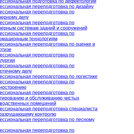
ссиональная подготовка по дефектологии
ссиональная переподготовка по дизайну
ссиональная переподготовка по
ерному делу
ссиональная переподготовка по
ерным системам зданий и сооружений
ссиональная переподготовка по
рмационным технологиям
ссиональная переподготовка по оценке и
ртизе
ссиональная переподготовка по
лургии
ссиональная переподготовка по
отечному делу
ссиональная переподготовка по логистике
ссиональная переподготовка по
ностроению
ссиональная переподготовка по
тированию и обслуживанию чистых
зводственных помещений
ссиональная переподготовка специалиста
еразрушающему контролю
ссиональная переподготовка по лесному
ссиональная переподготовка по