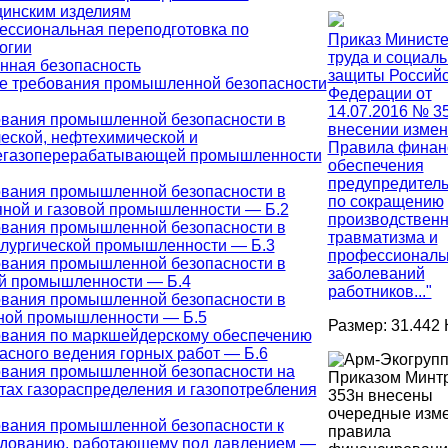
инским изделиям
ссиональная переподготовка по
Приказ Министе
огии
труда и социал
ная безопасность
защиты Россий
 требования промышленной безопасности
Федерации от
14.07.2016 № 3
вания промышленной безопасности в
внесении измен
еской, нефтехимической и
Правила финан
егазоперерабатывающей промышленности
обеспечения
предупредител
вания промышленной безопасности в
по сокращению
ной и газовой промышленности — Б.2
производственн
вания промышленной безопасности в
травматизма и
лургической промышленности — Б.3
профессиональ
вания промышленной безопасности в
заболеваний
й промышленности — Б.4
работников..."
вания промышленной безопасности в
ной промышленности — Б.5
Размер: 31.442 
вания по маркшейдерскому обеспечению
асного ведения горных работ — Б.6
вания промышленной безопасности на
Приказом Минт
тах газораспределения и газопотребления
353н внесены
очередные изм
вания промышленной безопасности к
правила
дованию, работающему под давлением —