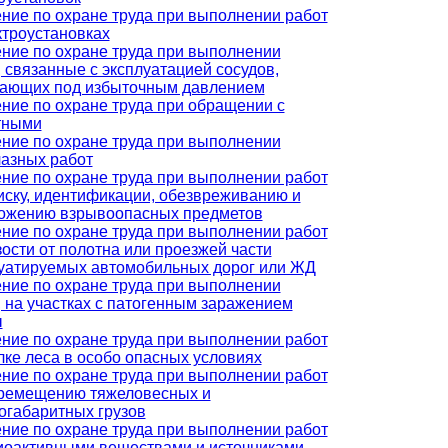
ние по охране труда при выполнении работ
ктроустановках
ние по охране труда при выполнении
, связанные с эксплуатацией сосудов,
ающих под избыточным давлением
ние по охране труда при обращении с
тными
ние по охране труда при выполнении
азных работ
ние по охране труда при выполнении работ
иску, идентификации, обезвреживанию и
ожению взрывоопасных предметов
ние по охране труда при выполнении работ
зости от полотна или проезжей части
уатируемых автомобильных дорог или ЖД
ние по охране труда при выполнении
, на участках с патогенным заражением
ы
ние по охране труда при выполнении работ
лке леса в особо опасных условиях
ние по охране труда при выполнении работ
ремещению тяжеловесных и
огабаритных грузов
ние по охране труда при выполнении работ
иоактивными веществами и источниками