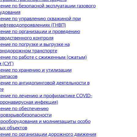
ение по безопасной эксплуатации газового
удования
ение по управлению скважиной при
нефтеводопроявлениях (ГНВП)
ение по организации и проведению
зводственного контроля
ение по погрузке и выгрузке на
знодорожном транспорте
ение по работе с сжиженным (сжатым)
 (СУГ)
ение по хранению и утилизации
рипасов
ение по антидопинговой деятельности в
те
ение по лечению и профилактике COVID-
Коронавирусная инфекция)
ение по обеспечению
ровзрывобезопасности
трооборудования и молниезащиты особо
ых объектов
ение по организации дорожного движения