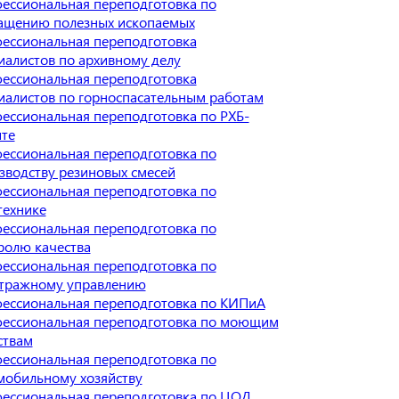
ессиональная переподготовка по
ащению полезных ископаемых
ессиональная переподготовка
иалистов по архивному делу
ессиональная переподготовка
иалистов по горноспасательным работам
ессиональная переподготовка по РХБ-
те
ессиональная переподготовка по
зводству резиновых смесей
ессиональная переподготовка по
технике
ессиональная переподготовка по
ролю качества
ессиональная переподготовка по
тражному управлению
ессиональная переподготовка по КИПиА
ессиональная переподготовка по моющим
ствам
ессиональная переподготовка по
мобильному хозяйству
ессиональная переподготовка по ЦОД