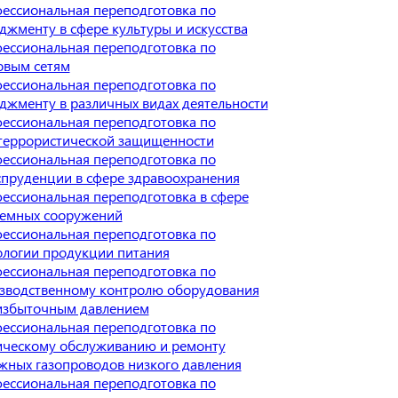
ессиональная переподготовка по
джменту в сфере культуры и искусства
ессиональная переподготовка по
овым сетям
ессиональная переподготовка по
джменту в различных видах деятельности
ессиональная переподготовка по
террористической защищенности
ессиональная переподготовка по
пруденции в сфере здравоохранения
ессиональная переподготовка в сфере
емных сооружений
ессиональная переподготовка по
ологии продукции питания
ессиональная переподготовка по
зводственному контролю оборудования
избыточным давлением
ессиональная переподготовка по
ическому обслуживанию и ремонту
жных газопроводов низкого давления
ессиональная переподготовка по