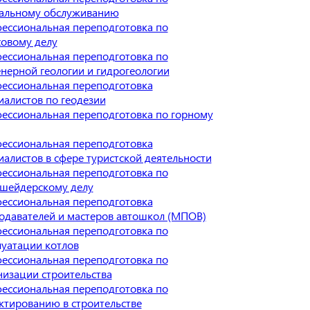
альному обслуживанию
ессиональная переподготовка по
ховому делу
ессиональная переподготовка по
нерной геологии и гидрогеологии
ессиональная переподготовка
иалистов по геодезии
ессиональная переподготовка по горному
ессиональная переподготовка
иалистов в сфере туристской деятельности
ессиональная переподготовка по
шейдерскому делу
ессиональная переподготовка
одавателей и мастеров автошкол (МПОВ)
ессиональная переподготовка по
луатации котлов
ессиональная переподготовка по
низации строительства
ессиональная переподготовка по
ктированию в строительстве