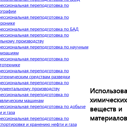
ессиональная переподготовка по
ографии
ессиональная переподготовка по
тронике
ессиональная переподготовка по БАД
ессиональная переподготовка по
льному производству
ессиональная переподготовка по научным
низациям
ессиональная переподготовка по
тотехнике
ессиональная переподготовка по
отехническим средствам разведки
ессиональная переподготовка по
рументальному производству
Использов
ессиональная переподготовка по
химических
авлическим машинам
ессиональная переподготовка по добыче
веществ и
 и газа
материало
ессиональная переподготовка по
спортировке и хранению нефти и газа