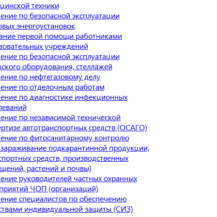
цинской техники
ение по безопасной эксплуатации
овых энергоустановок
ание первой помощи работниками
зовательных учреждений
ение по безопасной эксплуатации
дского оборудования, стеллажей
ение по нефтегазовому делу
ение по отделочным работам
ение по диагностике инфекционных
леваний
ение по независимой технической
ертизе автотранспортных средств (ОСАГО)
ение по фитосанитарному контролю
ззараживание подкарантинной продукции,
спортных средств, производственных
щений, растений и почвы)
ение руководителей частных охранных
приятий ЧОП (организаций)
ение специалистов по обеспечению
ствами индивидуальной защиты (СИЗ)