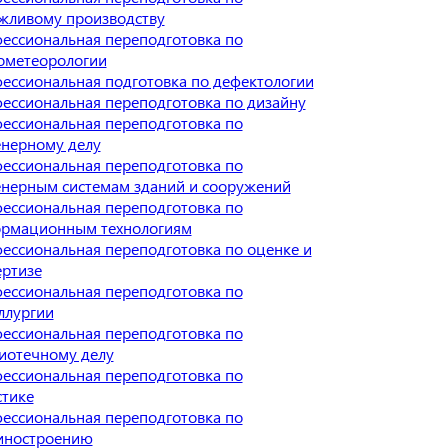
жливому производству
ессиональная переподготовка по
ометеорологии
ессиональная подготовка по дефектологии
ессиональная переподготовка по дизайну
ессиональная переподготовка по
нерному делу
ессиональная переподготовка по
нерным системам зданий и сооружений
ессиональная переподготовка по
рмационным технологиям
ессиональная переподготовка по оценке и
ертизе
ессиональная переподготовка по
ллургии
ессиональная переподготовка по
иотечному делу
ессиональная переподготовка по
стике
ессиональная переподготовка по
ностроению