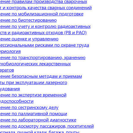
ение правилам производства сварочных
т и контроль качества сварных соединений
ение по мобилизационной подготовке
ение по биотестированию
ение по учету и контролю радиоактивных
ств и радиоактивных отходов (РВ и РАО)
ение оценке и управлению
ессиональными рисками по охране труда
ериология
ение по транспортированию, хранению
нобиологических лекарственных
аратов
ение безопасным методам и приемам
ты при эксплуатации лазерного
удования
ение по экспертизе временной
удоспособности
ение по сестринскому делу
ение по паллиативной помощи
ение по лабораторной диагностике
ение по досмотру пассажиров, посетителей
сонала, ручной клади, багажа, почты,