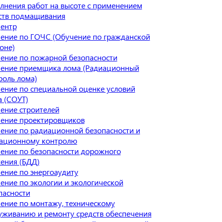
лнения работ на высоте с применением
ств подмащивания
ентр
ение по ГОЧС (Обучение по гражданской
оне)
ение по пожарной безопасности
ение приемщика лома (Радиационный
роль лома)
ение по специальной оценке условий
а (СОУТ)
ение строителей
ение проектировщиков
ение по радиационной безопасности и
ационному контролю
ение по безопасности дорожного
ения (БДД)
ение по энергоаудиту
ение по экологии и экологической
пасности
ение по монтажу, техническому
уживанию и ремонту средств обеспечения