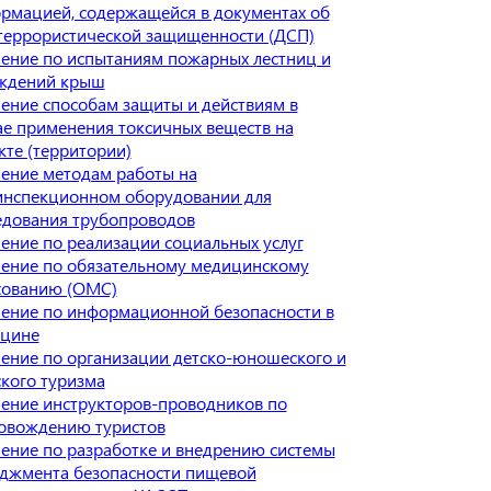
рмацией, содержащейся в документах об
террористической защищенности (ДСП)
ение по испытаниям пожарных лестниц и
ждений крыш
ение способам защиты и действиям в
ае применения токсичных веществ на
кте (территории)
ение методам работы на
инспекционном оборудовании для
едования трубопроводов
ение по реализации социальных услуг
ение по обязательному медицинскому
хованию (ОМС)
ение по информационной безопасности в
цине
ение по организации детско-юношеского и
ского туризма
ение инструкторов-проводников по
овождению туристов
ение по разработке и внедрению системы
джмента безопасности пищевой