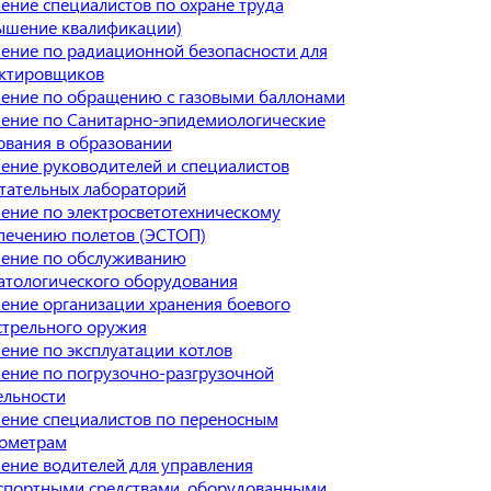
ение специалистов по охране труда
ышение квалификации)
ение по радиационной безопасности для
ктировщиков
ение по обращению с газовыми баллонами
ение по Санитарно-эпидемиологические
ования в образовании
ение руководителей и специалистов
тательных лабораторий
ение по электросветотехническому
печению полетов (ЭСТОП)
ение по обслуживанию
атологического оборудования
ение организации хранения боевого
стрельного оружия
ение по эксплуатации котлов
ение по погрузочно-разгрузочной
ельности
ение специалистов по переносным
ометрам
ение водителей для управления
спортными средствами, оборудованными