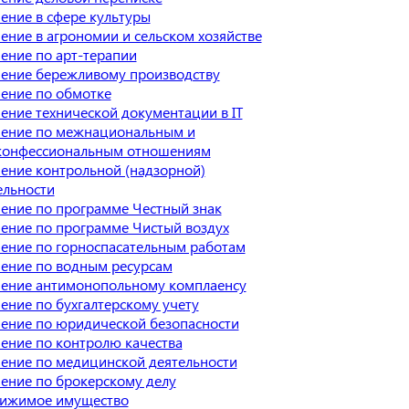
ение в сфере культуры
ение в агрономии и сельском хозяйстве
ение по арт-терапии
ение бережливому производству
ение по обмотке
ение технической документации в IT
ение по межнациональным и
онфессиональным отношениям
ение контрольной (надзорной)
ельности
ение по программе Честный знак
ение по программе Чистый воздух
ение по горноспасательным работам
ение по водным ресурсам
ение антимонопольному комплаенсу
ение по бухгалтерскому учету
ение по юридической безопасности
ение по контролю качества
ение по медицинской деятельности
ение по брокерскому делу
ижимое имущество