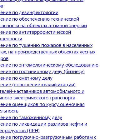
ов
ение по дезинфектологии
ение по обеспечению технической
пасности на объектах атомной энергии
ение по антитеррористической
щенности
ение по тушению пожаров в населенных
тах, на производственных объектах лесных
ров
ение по энтомологическому обследованию
ение по гостиничному делу (бизнесу)
ение по сметному делу
ение (повышение квалификации)
телей-наставников автомобильного и
много электрического транспорта
ение оценщиков по курсу оценочная
ельность
ение по таможенному делу
ение по ликвидации разливов нефти и
епродуктов (ЛРН)
ение погрузочно-разгрузочным работам с