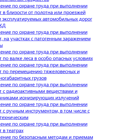
ение по охране труда при выполнении
т в близости от полотна или проезжей
и эксплуатируемых автомобильных дорог
ЖД
ение по охране труда при выполнении
т, на участках с патогенным заражением
ы
ение по охране труда при выполнении
т по валке леса в особо опасных условиях
ение по охране труда при выполнении
т по перемещению тяжеловесных и
ногабаритных грузов
ение по охране труда при выполнении
т с радиоактивными веществами и
чниками ионизирующих излучений
ение по охране труда при выполнении
т с ручным инструментом, в том числе с
техническим
ение по охране труда при выполнении
 в театрах
ение по безопасным методам и приемам