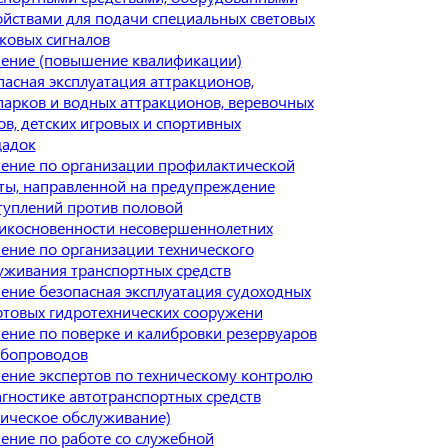
ойствами для подачи специальных световых
уковых сигналов
ение (повышение квалификации)
пасная эксплуатация аттракционов,
парков и водных аттракционов, веревочных
ов, детских игровых и спортивных
адок
ение по организации профилактической
ты, направленной на предупреждение
туплений против половой
икосновенности несовершеннолетних
ение по организации технического
уживания транспортных средств
ение безопасная эксплуатация судоходных
ртовых гидротехнических сооружени
ение по поверке и калибровки резервуаров
убопроводов
ение экспертов по техническому контролю
агностике автотранспортных средств
ническое обслуживание)
ение по работе со служебной