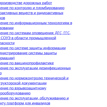
производстве дорожных работ
ение по контролю и пломбированию
оактивных веществ и радиоактивных
дов
ение по информационным технологиям в
зовании
ение по системам оповещения: ДГС, ГГС,
 СОУЭ в области промышленной
пасности
ение по системе защиты информации
инистрирование системы защиты
рмации)
ение по вакцинопрофилактике
ение по эксплуатации дезинфекционных
р
ение по нормоконтролю технической и
трукторской документации
ение по взрывозащитному
трооборудованию
ение по эксплуатации, обслуживанию и
нту платформ для инвалидов