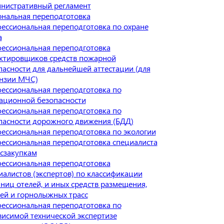
нистративный регламент
нальная переподготовка
ессиональная переподготовка по охране
а
ессиональная переподготовка
ктировщиков средств пожарной
пасности для дальнейшей аттестации (для
нзии МЧС)
ессиональная переподготовка по
ационной безопасности
ессиональная переподготовка по
пасности дорожного движения (БДД)
ессиональная переподготовка по экологии
ессиональная переподготовка специалиста
осзакупкам
ессиональная переподготовка
иалистов (экспертов) по классификации
иниц отелей, и иных средств размещения,
ей и горнолыжных трасс
ессиональная переподготовка по
висимой технической экспертизе