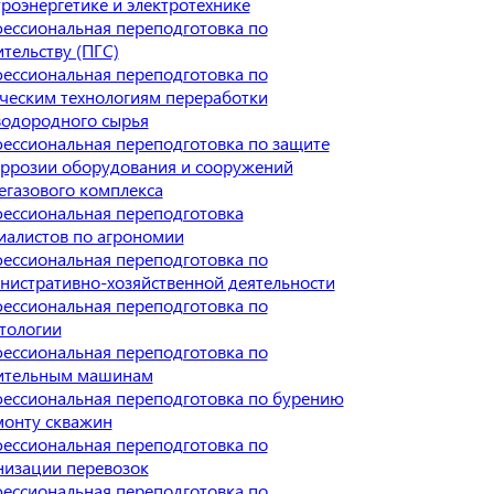
троэнергетике и электротехнике
ессиональная переподготовка по
ительству (ПГС)
ессиональная переподготовка по
ческим технологиям переработки
водородного сырья
ессиональная переподготовка по защите
оррозии оборудования и сооружений
егазового комплекса
ессиональная переподготовка
иалистов по агрономии
ессиональная переподготовка по
нистративно-хозяйственной деятельности
ессиональная переподготовка по
тологии
ессиональная переподготовка по
ительным машинам
ессиональная переподготовка по бурению
монту скважин
ессиональная переподготовка по
низации перевозок
ессиональная переподготовка по