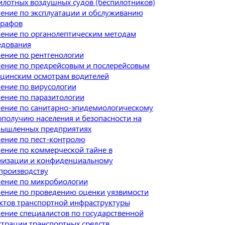
илотных воздушных судов (беспилотников)
ение по эксплуатации и обслуживанию
графов
ение по органолептическим методам
едования
ение по рентгенологии
ение по предрейсовым и послерейсовым
цинским осмотрам водителей
ение по вирусологии
ение по паразитологии
ение по санитарно-эпидемиологическому
ополучию населения и безопасности на
ышленных предприятиях
ение по пест-контролю
ение по коммерческой тайне в
низации и конфиденциальному
производству
ение по микробиологии
ение по проведению оценки уязвимости
ктов транспортной инфраструктуры
ение специалистов по государственной
страции транспортных средств