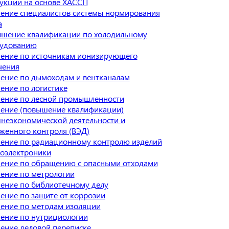
укции на основе ХАССП
ение специалистов системы нормирования
а
шение квалификации по холодильному
удованию
ение по источникам ионизирующего
чения
ение по дымоходам и вентканалам
ение по логистике
ение по лесной промышленности
ение (повышение квалификации)
неэкономической деятельности и
женного контроля (ВЭД)
ение по радиационному контролю изделий
оэлектроники
ение по обращению с опасными отходами
ение по метрологии
ение по библиотечному делу
ение по защите от коррозии
ение по методам изоляции
ение по нутрициологии
ение деловой переписке