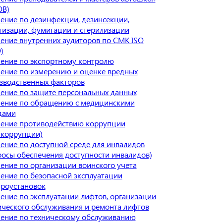
В)
ение по дезинфекции, дезинсекции,
тизации, фумигации и стерилизации
ение внутренних аудиторов по СМК ISO
)
ение по экспортному контролю
ение по измерению и оценке вредных
зводственных факторов
ение по защите персональных данных
ение по обращению с медицинскими
дами
ение противодействию коррупции
икоррупции)
ение по доступной среде для инвалидов
росы обеспечения доступности инвалидов)
ение по организации воинского учета
ение по безопасной эксплуатации
троустановок
ение по эксплуатации лифтов, организации
ического обслуживания и ремонта лифтов
ение по техническому обслуживанию