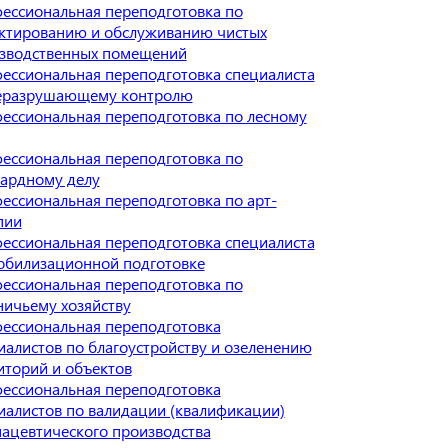
ессиональная переподготовка по
ктированию и обслуживанию чистых
зводственных помещений
ессиональная переподготовка специалиста
еразрушающему контролю
ессиональная переподготовка по лесному
ессиональная переподготовка по
ардному делу
ессиональная переподготовка по арт-
пии
ессиональная переподготовка специалиста
обилизационной подготовке
ессиональная переподготовка по
ничьему хозяйству
ессиональная переподготовка
иалистов по благоустройству и озеленению
иторий и объектов
ессиональная переподготовка
иалистов по валидации (квалификации)
ацевтического производства