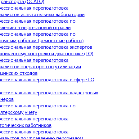
транспорта (ОСАГО)
ессиональная переподготовка
иалистов испытательных лабораторий
ессиональная переподготовка по
влению в нефтегазовой отрасли
ессиональная переподготовка по
лочным работам (ремонтные работы)
ессиональная переподготовка экспертов
ехническому контролю и диагностике (ТО)
ессиональная переподготовка
иалистов операторов по утилизации
цинских отходов
ессиональная переподготовка в сфере ГО
ессиональная переподготовка кадастровых
неров
ессиональная переподготовка по
алтерскому учету
ессиональная переподготовка
гогических работников
ессиональная переподготовка
иалистов по управлению персоналом