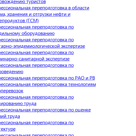
овождению туристов
ессиональная переподготовка в области
ма, хранения и отгрузки нефти и
епродуктов (ГСМ)
ессиональная переподготовка по
дильному оборудованию
ессиональная переподготовка по
тарно-эпидемиологической экспертизе
ессиональная переподготовка по
ринарно-санитарной экспертизе
ессиональная переподготовка по
роведению
ессиональная переподготовка по РАО и РВ
ессиональная переподготовка технологиям
оперевозок
ессиональная переподготовка по
ированию труда
ессиональная переподготовка по оценке
вий труда
ессиональная переподготовка по
тектуре
ессиональная переподготовка по