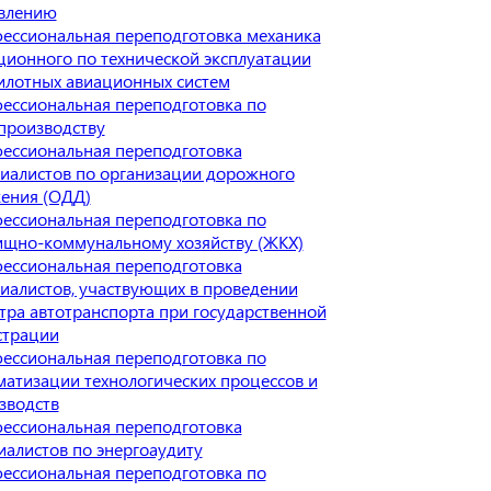
влению
ессиональная переподготовка механика
ционного по технической эксплуатации
илотных авиационных систем
ессиональная переподготовка по
производству
ессиональная переподготовка
иалистов по организации дорожного
ения (ОДД)
ессиональная переподготовка по
щно-коммунальному хозяйству (ЖКХ)
ессиональная переподготовка
иалистов, участвующих в проведении
тра автотранспорта при государственной
страции
ессиональная переподготовка по
матизации технологических процессов и
зводств
ессиональная переподготовка
иалистов по энергоаудиту
ессиональная переподготовка по