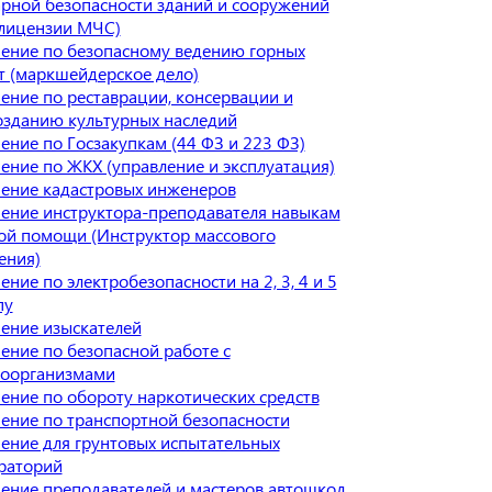
рной безопасности зданий и сооружений
 лицензии МЧС)
ение по безопасному ведению горных
т (маркшейдерское дело)
ение по реставрации, консервации и
озданию культурных наследий
ение по Госзакупкам (44 ФЗ и 223 ФЗ)
ение по ЖКХ (управление и эксплуатация)
ение кадастровых инженеров
ение инструктора-преподавателя навыкам
ой помощи (Инструктор массового
ения)
ние по электробезопасности на 2, 3, 4 и 5
пу
ение изыскателей
ение по безопасной работе с
оорганизмами
ение по обороту наркотических средств
ение по транспортной безопасности
ение для грунтовых испытательных
раторий
ение преподавателей и мастеров автошкол