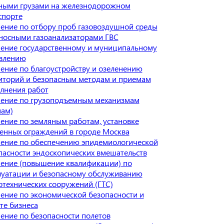
ными грузами на железнодорожном
спорте
ение по отбору проб газовоздушной среды
носными газоанализаторами ГВС
ение государственному и муниципальному
влению
ение по благоустройству и озеленению
иторий и безопасным методам и приемам
лнения работ
ение по грузоподъемным механизмам
нам)
ение по земляным работам, установке
енных ограждений в городе Москва
ение по обеспечению эпидемиологической
пасности эндоскопических вмешательств
ение (повышение квалификации) по
луатации и безопасному обслуживанию
отехнических сооружений (ГТС)
ение по экономической безопасности и
те бизнеса
ение по безопасности полетов