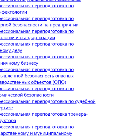
ессиональная переподготовка по
нфектологии
ессиональная переподготовка по
рной безопасности на предприятии
ессиональная переподготовка по
ологии и стандартизации
ессиональная переподготовка по
ному делу
ессиональная переподготовка по
иничному бизнесу
ессиональная переподготовка по
ышленной безопасность опасных
зводственных объектов (ОПО)
ессиональная переподготовка по
омической безопасности
ессиональная переподготовка по судебной
ертизе
ессиональная переподготовка тренера-
руктора
ессиональная переподготовка по
дарственному и муниципальному