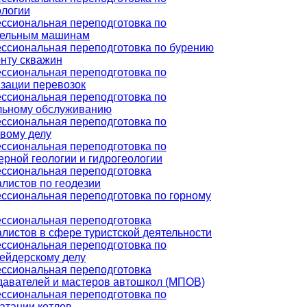
ологии
ссиональная переподготовка по
тельным машинам
ссиональная переподготовка по бурению
нту скважин
ссиональная переподготовка по
зации перевозок
ссиональная переподготовка по
льному обслуживанию
ссиональная переподготовка по
вому делу
ссиональная переподготовка по
рной геологии и гидрогеологии
ссиональная переподготовка
листов по геодезии
ссиональная переподготовка по горному
ссиональная переподготовка
листов в сфере туристской деятельности
ссиональная переподготовка по
ейдерскому делу
ссиональная переподготовка
давателей и мастеров автошкол (МПОВ)
ссиональная переподготовка по
атации котлов