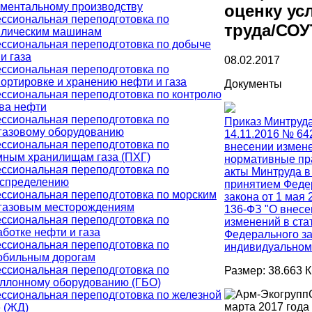
ументальному производству
оценку ус
ссиональная переподготовка по
труда/СОУ
влическим машинам
ссиональная переподготовка по добыче
и газа
08.02.2017
ссиональная переподготовка по
ортировке и хранению нефти и газа
Документы
ссиональная переподготовка по контролю
тва нефти
ссиональная переподготовка по
Приказ Минтруда
газовому оборудованию
14.11.2016 № 64
ссиональная переподготовка по
внесении измен
мным хранилищам газа (ПХГ)
нормативные п
ссиональная переподготовка по
акты Минтруда в
аспределению
принятием Феде
ссиональная переподготовка по морским
закона от 1 мая 
газовым месторождениям
136-ФЗ "О внесе
ссиональная переподготовка по
изменений в ста
ботке нефти и газа
Федерального за
ссиональная переподготовка по
индивидуальном.
обильным дорогам
ссиональная переподготовка по
Размер: 38.663 
аллонному оборудованию (ГБО)
ссиональная переподготовка по железной
марта 2017 года
 (ЖД)