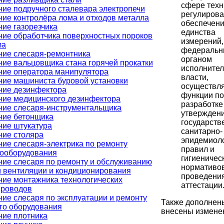
сфере техн
ие подручного сталевара электропечи
регулирова
ие контролёра лома и отходов металла
обеспечен
ие газорезчика
единства
ние обработчика поверхностных пороков
измерений,
ла
федераль
ние слесаря-ремонтника
органом
ие вальцовщика стана горячей прокатки
исполните
ние оператора манипулятора
власти,
ние машиниста буровой установки
осуществ
ние дезинфектора
функции по
ние медицинского дезинфектора
разработке
ние слесаря-инструментальщика
утвержден
ние бетонщика
государств
ние штукатура
санитарно-
ние столяра
эпидемиол
ие слесаря-электрика по ремонту
правил и
рооборудования
гигиеничес
ние слесаря по ремонту и обслуживанию
нормативов
м вентиляции и кондиционирования
проведения
ние монтажника технологических
аттестации
проводов
ие слесаря по эксплуатации и ремонту
Также дополнен
го оборудования
внесены изменен
ние плотника