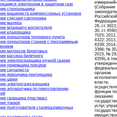
измерений
вящимся электродом в защитном газе
(Собрание
ние стропальщика
законодате
ние машиниста компрессорных установок
Российской
ние слесаря-сантехника
Федерации,
ние маляра
26, ст. 302
ние младшего воспитателя
30, ст. 4590
ние кладовщика
7025; 2012,
ие операторов теплового пункта
4322; 2013,
ние операторов станков с программным
6339; 2014,
лением
3366; № 30,
ние матросов береговых
2015, № 29,
ие кассира билетного
4359), в то
ние электросварщика ручной сварки
утвержден
ние приемщика поездов
федераль
ние сигналиста
органом
ние доводчика-притирщика
исполните
ние швеи
власти,
ние электрогазосварщика
осуществ
ние аппаратчика по приготовлению
функции по
сий
оказанию
ние сварщика пластмасс
государств
ние токаря
услуг, упр
ние подготовителя сталеразливочных
государст
имущество
ние разливщика стали