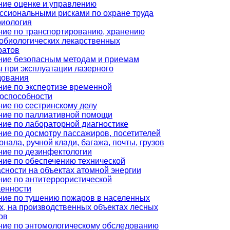
ние оценке и управлению
ссиональными рисками по охране труда
риология
ние по транспортированию, хранению
обиологических лекарственных
ратов
ние безопасным методам и приемам
 при эксплуатации лазерного
дования
ние по экспертизе временной
доспособности
ие по сестринскому делу
ние по паллиативной помощи
ие по лабораторной диагностике
ие по досмотру пассажиров, посетителей
онала, ручной клади, багажа, почты, грузов
ние по дезинфектологии
ние по обеспечению технической
сности на объектах атомной энергии
ние по антитеррористической
енности
ние по тушению пожаров в населенных
х, на производственных объектах лесных
ов
ние по энтомологическому обследованию