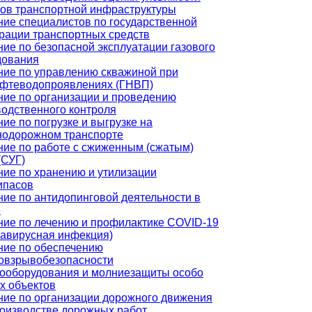
тов транспортной инфраструктуры
ие специалистов по государственной
рации транспортных средств
ие по безопасной эксплуатации газового
дования
ние по управлению скважиной при
ефтеводопроявлениях (ГНВП)
ние по организации и проведению
водственного контроля
ие по погрузке и выгрузке на
нодорожном транспорте
ние по работе с сжиженным (сжатым)
(СУГ)
ие по хранению и утилизации
ипасов
ие по антидопинговой деятельности в
е
ние по лечению и профилактике COVID-19
навирусная инфекция)
ние по обеспечению
овзрывобезопасности
рооборудования и молниезащиты особо
х объектов
ние по организации дорожного движения
роизводстве дорожных работ