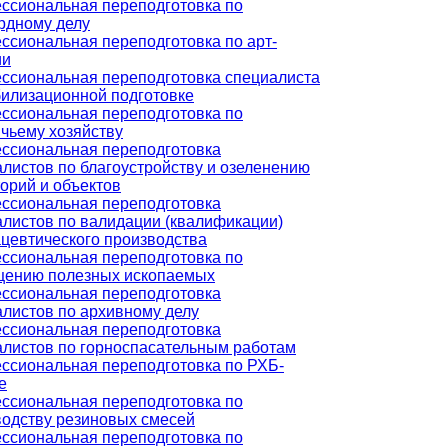
ссиональная переподготовка по
рдному делу
ссиональная переподготовка по арт-
ии
ссиональная переподготовка специалиста
билизационной подготовке
ссиональная переподготовка по
чьему хозяйству
ссиональная переподготовка
листов по благоустройству и озеленению
орий и объектов
ссиональная переподготовка
листов по валидации (квалификации)
цевтического производства
ссиональная переподготовка по
щению полезных ископаемых
ссиональная переподготовка
листов по архивному делу
ссиональная переподготовка
алистов по горноспасательным работам
ссиональная переподготовка по РХБ-
е
ссиональная переподготовка по
водству резиновых смесей
ссиональная переподготовка по