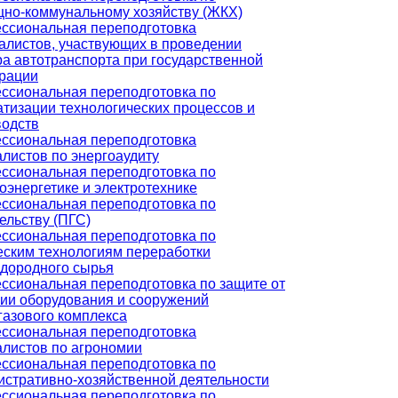
но-коммунальному хозяйству (ЖКХ)
ссиональная переподготовка
алистов, участвующих в проведении
а автотранспорта при государственной
трации
ссиональная переподготовка по
тизации технологических процессов и
водств
ссиональная переподготовка
листов по энергоаудиту
ссиональная переподготовка по
оэнергетике и электротехнике
ссиональная переподготовка по
ельству (ПГС)
ссиональная переподготовка по
еским технологиям переработки
одородного сырья
ссиональная переподготовка по защите от
зии оборудования и сооружений
газового комплекса
ссиональная переподготовка
алистов по агрономии
ссиональная переподготовка по
истративно-хозяйственной деятельности
ссиональная переподготовка по