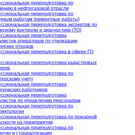
ссиональная переподготовка по
лению в нефтегазовой отрасли
ссиональная переподготовка по
очным работам (ремонтные работы)
ссиональная переподготовка экспертов по
ескому контролю и диагностике (ТО)
ссиональная переподготовка
листов операторов по утилизации
инских отходов
ссиональная переподготовка в сфере ГО
ссиональная переподготовка кадастровых
еров
ссиональная переподготовка по
терскому учету
ссиональная переподготовка
гических работников
ссиональная переподготовка
алистов по управлению персоналом
ссиональная переподготовка по
фектологии
ссиональная переподготовка по пожарной
сности на предприятии
ссиональная переподготовка по
огии и стандартизации