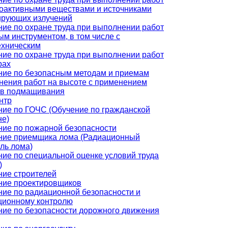
иоактивными веществами и источниками
ирующих излучений
ие по охране труда при выполнении работ
ым инструментом, в том числе с
ехническим
ие по охране труда при выполнении работ
рах
ние по безопасным методам и приемам
нения работ на высоте с применением
тв подмащивания
нтр
ние по ГОЧС (Обучение по гражданской
не)
ние по пожарной безопасности
ние приемщика лома (Радиационный
ль лома)
ие по специальной оценке условий труда
)
ние строителей
ние проектировщиков
ние по радиационной безопасности и
ционному контролю
ние по безопасности дорожного движения