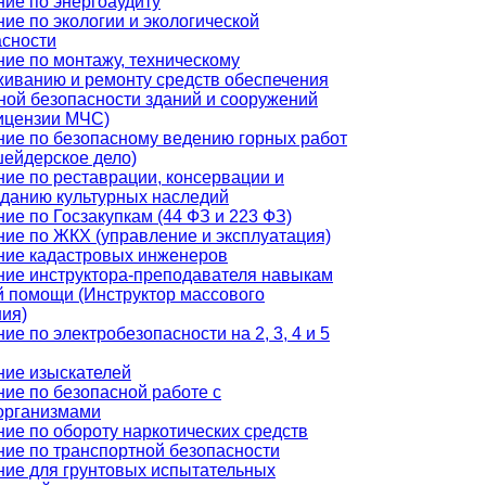
ие по энергоаудиту
ие по экологии и экологической
асности
ие по монтажу, техническому
живанию и ремонту средств обеспечения
ной безопасности зданий и сооружений
лицензии МЧС)
ние по безопасному ведению горных работ
шейдерское дело)
ие по реставрации, консервации и
зданию культурных наследий
ие по Госзакупкам (44 ФЗ и 223 ФЗ)
ие по ЖКХ (управление и эксплуатация)
ние кадастровых инженеров
ние инструктора-преподавателя навыкам
й помощи (Инструктор массового
ия)
ие по электробезопасности на 2, 3, 4 и 5
ние изыскателей
ие по безопасной работе с
организмами
ие по обороту наркотических средств
ие по транспортной безопасности
ние для грунтовых испытательных