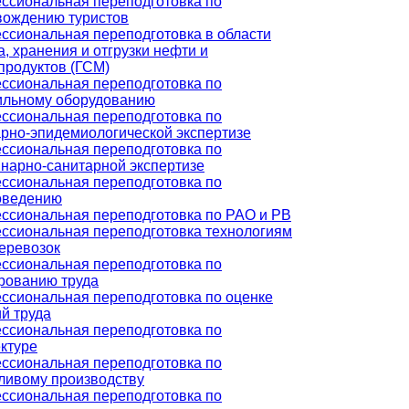
ссиональная переподготовка по
вождению туристов
ссиональная переподготовка в области
, хранения и отгрузки нефти и
продуктов (ГСМ)
ссиональная переподготовка по
ильному оборудованию
ссиональная переподготовка по
рно-эпидемиологической экспертизе
ссиональная переподготовка по
нарно-санитарной экспертизе
ссиональная переподготовка по
оведению
ссиональная переподготовка по РАО и РВ
ссиональная переподготовка технологиям
еревозок
ссиональная переподготовка по
рованию труда
ссиональная переподготовка по оценке
й труда
ссиональная переподготовка по
ктуре
ссиональная переподготовка по
ливому производству
ссиональная переподготовка по