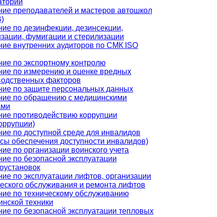
аторий
ние преподавателей и мастеров автошкол
)
ие по дезинфекции, дезинсекции,
зации, фумигации и стерилизации
ние внутренних аудиторов по СМК ISO
ние по экспортному контролю
ние по измерению и оценке вредных
водственных факторов
ние по защите персональных данных
ние по обращению с медицинскими
ами
ние противодействию коррупции
оррупции)
ие по доступной среде для инвалидов
сы обеспечения доступности инвалидов)
ие по организации воинского учета
ие по безопасной эксплуатации
оустановок
ие по эксплуатации лифтов, организации
еского обслуживания и ремонта лифтов
ние по техническому обслуживанию
инской техники
ние по безопасной эксплуатации тепловых