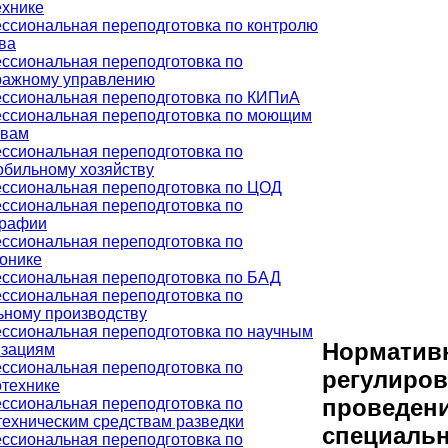
ехнике
ссиональная переподготовка по контролю
ва
ссиональная переподготовка по
ражному управлению
ссиональная переподготовка по КИПиА
ссиональная переподготовка по моющим
твам
ссиональная переподготовка по
обильному хозяйству
ссиональная переподготовка по ЦОД
ссиональная переподготовка по
графии
ссиональная переподготовка по
ронике
ссиональная переподготовка по БАД
ссиональная переподготовка по
ьному производству
ссиональная переподготовка по научным
Норматив
изациям
ссиональная переподготовка по
регулиров
отехнике
проведен
ссиональная переподготовка по
техническим средствам разведки
специаль
ссиональная переподготовка по