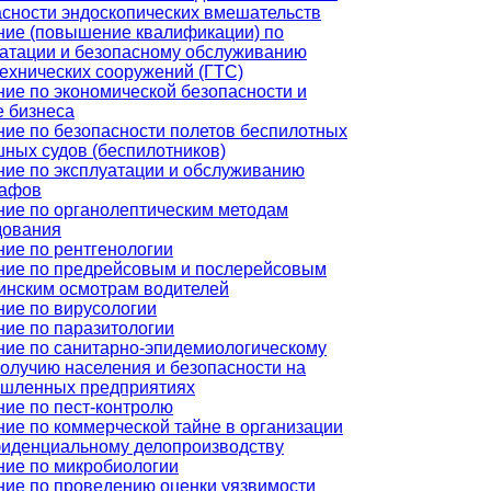
асности эндоскопических вмешательств
ние (повышение квалификации) по
уатации и безопасному обслуживанию
ехнических сооружений (ГТС)
ие по экономической безопасности и
е бизнеса
ние по безопасности полетов беспилотных
ных судов (беспилотников)
ние по эксплуатации и обслуживанию
рафов
ние по органолептическим методам
дования
ие по рентгенологии
ние по предрейсовым и послерейсовым
инским осмотрам водителей
ние по вирусологии
ние по паразитологии
ние по санитарно-эпидемиологическому
олучию населения и безопасности на
шленных предприятиях
ие по пест-контролю
ие по коммерческой тайне в организации
фиденциальному делопроизводству
ние по микробиологии
ние по проведению оценки уязвимости