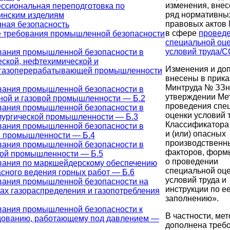
изменения, вне
ссиональная переподготовка по
ряд нормативны
инским изделиям
правовых актов
ая безопасность
в сфере
провед
 требования промышленной безопасности
специальной оц
условий труда/
вания промышленной безопасности в
еской, нефтехимической и
Изменения и до
газоперерабатывающей промышленности
внесены в прика
Минтруда № ЗЗн
вания промышленной безопасности в
утверждении Ме
ной и газовой промышленности — Б.2
проведения спе
вания промышленной безопасности в
оценки условий 
лургической промышленности — Б.3
Классификатора
вания промышленной безопасности в
и (или) опасных
й промышленности — Б.4
производственн
вания промышленной безопасности в
факторов, форм
ной промышленности — Б.5
о проведении
вания по маркшейдерскому обеспечению
специальной оц
сного ведения горных работ — Б.6
условий труда и
вания промышленной безопасности на
инструкции по е
ах газораспределения и газопотребления
заполнению».
вания промышленной безопасности к
В частности, ме
дованию, работающему под давлением —
дополнена треб