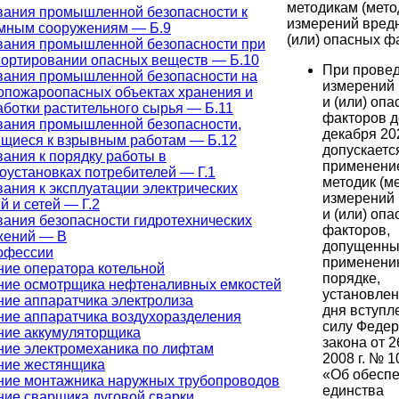
методикам (мето
вания промышленной безопасности к
измерений вред
мным сооружениям — Б.9
(или) опасных ф
вания промышленной безопасности при
портировании опасных веществ — Б.10
При прове
вания промышленной безопасности на
измерений
опожароопасных объектах хранения и
и (или) оп
ботки растительного сырья — Б.11
факторов д
вания промышленной безопасности,
декабря 20
ящиеся к взрывным работам — Б.12
допускаетс
ания к порядку работы в
применени
оустановках потребителей — Г.1
методик (м
ания к эксплуатации электрических
измерений
й и сетей — Г.2
и (или) оп
ания безопасности гидротехнических
факторов,
жений — В
допущенны
офессии
применени
ние оператора котельной
порядке,
ние осмотрщика нефтеналивных емкостей
установлен
ние аппаратчика электролиза
дня вступл
ние аппаратчика воздухоразделения
силу Федер
ние аккумуляторщика
закона от 
ние электромеханика по лифтам
2008 г. № 
ние жестянщика
«Об обесп
ние монтажника наружных трубопроводов
единства
ние сварщика дуговой сварки