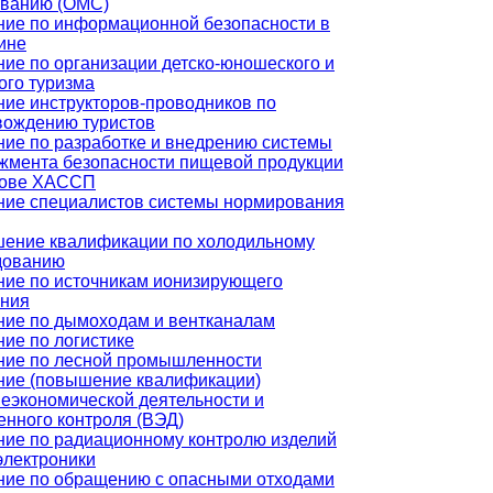
ованию (ОМС)
ние по информационной безопасности в
ине
ие по организации детско-юношеского и
ого туризма
ние инструкторов-проводников по
вождению туристов
ние по разработке и внедрению системы
жмента безопасности пищевой продукции
нове ХАССП
ние специалистов системы нормирования
ение квалификации по холодильному
дованию
ние по источникам ионизирующего
ения
ние по дымоходам и вентканалам
ие по логистике
ние по лесной промышленности
ние (повышение квалификации)
еэкономической деятельности и
енного контроля (ВЭД)
ние по радиационному контролю изделий
электроники
ние по обращению с опасными отходами