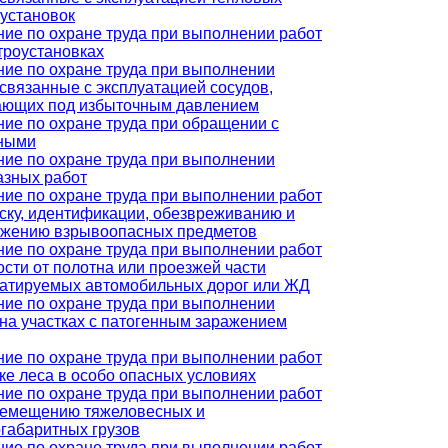
установок
ие по охране труда при выполнении работ
троустановках
ие по охране труда при выполнении
 связанные с эксплуатацией сосудов,
ающих под избыточным давлением
ие по охране труда при обращении с
ными
ие по охране труда при выполнении
азных работ
ие по охране труда при выполнении работ
ску, идентификации, обезвреживанию и
ожению взрывоопасных предметов
ие по охране труда при выполнении работ
ости от полотна или проезжей части
уатируемых автомобильных дорог или ЖД
ие по охране труда при выполнении
 на участках с патогенным заражением
ие по охране труда при выполнении работ
ке леса в особо опасных условиях
ие по охране труда при выполнении работ
ремещению тяжеловесных и
габаритных грузов
ие по охране труда при выполнении работ