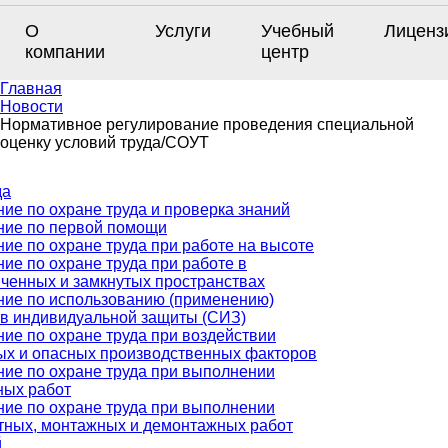
О
Услуги
Учебный
Лиценз
компании
центр
Главная
Новости
Нормативное регулирование проведения специальной
оценку условий труда/СОУТ
да
ие по охране труда и проверка знаний
ние по первой помощи
ие по охране труда при работе на высоте
ие по охране труда при работе в
ченных и замкнутых пространствах
ние по использованию (применению)
тв индивидуальной защиты (СИЗ)
ие по охране труда при воздействии
ых и опасных производственных факторов
ие по охране труда при выполнении
ных работ
ие по охране труда при выполнении
тных, монтажных и демонтажных работ
й