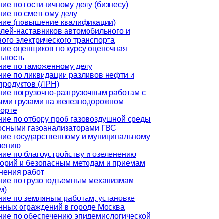
ие по гостиничному делу (бизнесу)
ие по сметному делу
ние (повышение квалификации)
лей-наставников автомобильного и
ого электрического транспорта
ние оценщиков по курсу оценочная
ьность
ние по таможенному делу
ие по ликвидации разливов нефти и
продуктов (ЛРН)
ие погрузочно-разгрузочным работам с
ыми грузами на железнодорожном
порте
ие по отбору проб газовоздушной среды
осными газоанализаторами ГВС
ние государственному и муниципальному
лению
ие по благоустройству и озеленению
торий и безопасным методам и приемам
нения работ
ние по грузоподъемным механизмам
м)
ние по земляным работам, установке
нных ограждений в городе Москва
ние по обеспечению эпидемиологической