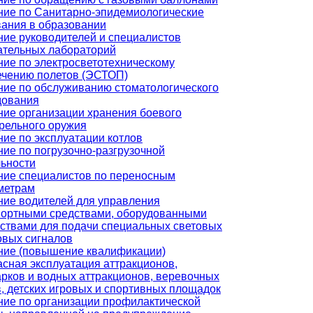
ние по Санитарно-эпидемиологические
вания в образовании
ние руководителей и специалистов
ательных лабораторий
ие по электросветотехническому
ечению полетов (ЭСТОП)
ние по обслуживанию стоматологического
дования
ние организации хранения боевого
рельного оружия
ие по эксплуатации котлов
ие по погрузочно-разгрузочной
льности
ние специалистов по переносным
метрам
ние водителей для управления
портными средствами, оборудованными
йствами для подачи специальных световых
овых сигналов
ние (повышение квалификации)
сная эксплуатация аттракционов,
рков и водных аттракционов, веревочных
, детских игровых и спортивных площадок
ние по организации профилактической