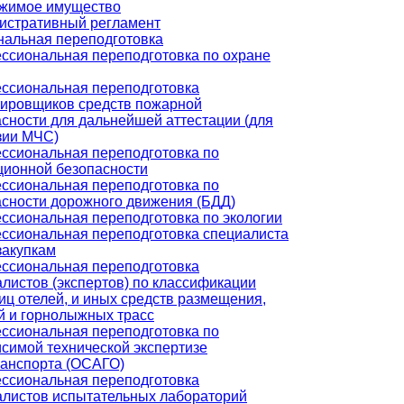
жимое имущество
истративный регламент
альная переподготовка
ссиональная переподготовка по охране
ссиональная переподготовка
тировщиков средств пожарной
сности для дальнейшей аттестации (для
зии МЧС)
ссиональная переподготовка по
ционной безопасности
ссиональная переподготовка по
асности дорожного движения (БДД)
ссиональная переподготовка по экологии
ссиональная переподготовка специалиста
закупкам
ссиональная переподготовка
листов (экспертов) по классификации
иц отелей, и иных средств размещения,
й и горнолыжных трасс
ссиональная переподготовка по
симой технической экспертизе
ранспорта (ОСАГО)
ссиональная переподготовка
алистов испытательных лабораторий