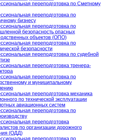
ссиональная переподготовка по Сметному
ссиональная переподготовка по
ичному бизнесу
ссиональная переподготовка по
шленной безопасность опасных
водственных объектов (ОПО)
ссиональная переподготовка по
мической безопасности
ссиональная переподготовка по судебной
тизе
ссиональная переподготовка тренера-
ктора
ссиональная переподготовка по
арственному и муниципальному
лению
ссиональная переподготовка механика
онного по технической эксплуатации
лотных авиационных систем
ссиональная переподготовка по
роизводству
ссиональная переподготовка
алистов по организации дорожного
ния (ОДД)
ссиональная переподготовка по