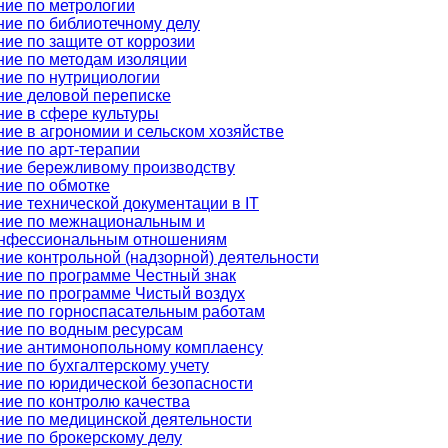
ние по метрологии
ие по библиотечному делу
ие по защите от коррозии
ние по методам изоляции
ние по нутрициологии
ние деловой переписке
ние в сфере культуры
ие в агрономии и сельском хозяйстве
ие по арт-терапии
ние бережливому производству
ние по обмотке
ие технической документации в IT
ние по межнациональным и
нфессиональным отношениям
ие контрольной (надзорной) деятельности
ние по программе Честный знак
ние по программе Чистый воздух
ние по горноспасательным работам
ние по водным ресурсам
ние антимонопольному комплаенсу
ие по бухгалтерскому учету
ние по юридической безопасности
ие по контролю качества
ние по медицинской деятельности
ие по брокерскому делу