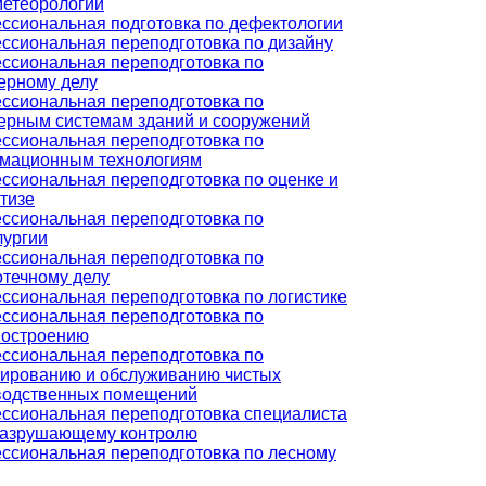
метеорологии
ссиональная подготовка по дефектологии
ссиональная переподготовка по дизайну
ссиональная переподготовка по
ерному делу
ссиональная переподготовка по
ерным системам зданий и сооружений
ссиональная переподготовка по
мационным технологиям
ссиональная переподготовка по оценке и
тизе
ссиональная переподготовка по
лургии
ссиональная переподготовка по
отечному делу
ссиональная переподготовка по логистике
ссиональная переподготовка по
остроению
ссиональная переподготовка по
тированию и обслуживанию чистых
водственных помещений
ссиональная переподготовка специалиста
разрушающему контролю
ссиональная переподготовка по лесному