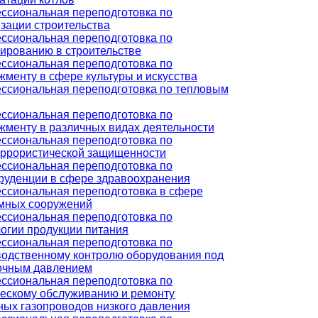
ссиональная переподготовка по
зации строительства
ссиональная переподготовка по
ированию в строительстве
ссиональная переподготовка по
менту в сфере культуры и искусства
ссиональная переподготовка по тепловым
ссиональная переподготовка по
жменту в различных видах деятельности
ссиональная переподготовка по
еррористической защищенности
ссиональная переподготовка по
руденции в сфере здравоохранения
ссиональная переподготовка в сфере
мных сооружений
ссиональная переподготовка по
огии продукции питания
ссиональная переподготовка по
водственному контролю оборудования под
очным давлением
ссиональная переподготовка по
ческому обслуживанию и ремонту
ных газопроводов низкого давления