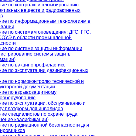
ние по контролю и пломбированию
активных веществ и радиоактивных
ов
ние по информационным технологиям в
овании
ие по системам оповещения: ДГС, ГГС,
СОУЭ в области промышленной
асности
ние по системе защиты информации
нистрирование системы защиты
мации)
ние по вакцинопрофилактике
ние по эксплуатации дезинфекционных
ние по нормоконтролю технической и
укторской документации
ние по взрывозащитному
рооборудованию
ие по эксплуатации, обслуживанию и
ту платформ для инвалидов
ие специалистов по охране труда
шение квалификации)
ние по радиационной безопасности для
тировщиков
ние по обращению с газовыми баллонами