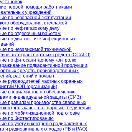
установок
ние первой помощи работниками
овательных учреждений
ие по безопасной эксплуатации
кого оборудования, стеллажей
ние по нефтегазовому делу
ние по отделочным работам
ние по диагностике инфекционных
еваний
ние по независимой технической
тизе автотранспортных средств (ОСАГО)
ние по фитосанитарному контролю
араживание подкарантинной продукции,
портных средств, производственных
ний, растений и почвы)
ние руководителей частных охранных
риятий ЧОП (организаций)
ние специалистов по обеспечению
твами индивидуальной защиты (СИЗ)
ние правилам производства сварочных
и контроль качества сварных соединений
ние по мобилизационной подготовке
ние по биотестированию
ие по учету и контролю радиоактивных
в и радиоактивных отходов (РВ и РАО)