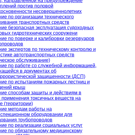
ы, направленной на предупреждение
уплений против половой
косновенности несовершеннолетних
ие по организации технического
живания транспортных средств
ние безопасная эксплуатация судоходных
овых гидротехнических сооружени
ие по поверке и калибровки резервуаров
бопроводов
ие экспертов по техническому контролю и
стике автотранспортных средств
ческое обслуживание)
ние по работе со служебной информацией,
жащейся в документах об
еррористической защищенности (ДСП)
ние по испытаниям пожарных лестниц и
дений крыш
ние способам защиты и действиям в
е применения токсичных веществ на
е (территории)
ние методам работы на
нспекционном оборудовании для
дования трубопроводов
ие по реализации социальных услуг
ние по обязательному медицинскому