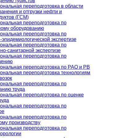
дению туристов
нальная переподготовка в области
ранения и отгрузки нефти и
уктов (ГСМ)
ональная переподготовка по
ному оборудованию
ональная переподготовка по
-эпидемиологической экспертизе
ональная переподготовка по
но-санитарной экспертизе
ональная переподготовка по
дению
ональная переподготовка по РАО и РВ
ональная переподготовка технологиям
возок
ональная переподготовка по
анию труда
нальная переподготовка по оценке
руда
ональная переподготовка по
ре
ональная переподготовка по
ому производству
ональная переподготовка по
еорологии