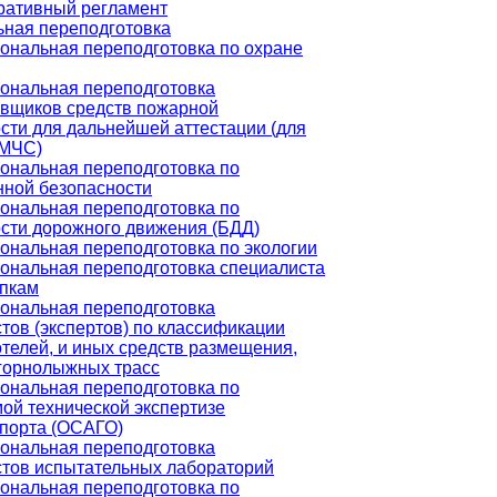
ративный регламент
ная переподготовка
нальная переподготовка по охране
ональная переподготовка
овщиков средств пожарной
сти для дальнейшей аттестации (для
 МЧС)
ональная переподготовка по
нной безопасности
ональная переподготовка по
сти дорожного движения (БДД)
нальная переподготовка по экологии
ональная переподготовка специалиста
упкам
ональная переподготовка
тов (экспертов) по классификации
отелей, и иных средств размещения,
горнолыжных трасс
ональная переподготовка по
ой технической экспертизе
порта (ОСАГО)
ональная переподготовка
тов испытательных лабораторий
ональная переподготовка по