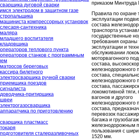
приказом Минтруда 
сварщика дуговой сварки
мся электродом в защитном газе
Правила по охране 
 стропальщика
эксплуатации подви
 машиниста компрессорных установок
состава железнодо
слесаря-сантехника
транспорта устанав
 маляра
государственные н
 младшего воспитателя
требования охраны 
 кладовщика
эксплуатации и тех
операторов теплового пункта
обслуживании локо
операторов станков с программным
моторвагонного по
ием
состава, высокоско
 матросов береговых
железнодорожного 
кассира билетного
состава, специальн
электросварщика ручной сварки
железнодорожного 
 приемщика поездов
состава, пассажирс
сигналиста
локомотивной тяги, 
 доводчика-притирщика
вагонов и другого
 швеи
железнодорожного 
электрогазосварщика
состава, предназна
аппаратчика по приготовлению
перевозок пассажиро
багажа и грузобагаж
 сварщика пластмасс
железнодорожным п
токаря
пользования с шири
подготовителя сталеразливочных
1520 мм.