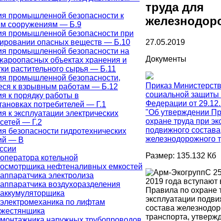
труда для
ия промышленной безопасности к
железнодор
м сооружениям — Б.9
ия промышленной безопасности при
27.05.2019
ировании опасных веществ — Б.10
ия промышленной безопасности на
Документы
жароопасных объектах хранения и
ки растительного сырья — Б.11
ия промышленной безопасности,
Приказ Министерств
ся к взрывным работам — Б.12
социальной защиты
я к порядку работы в
Федерации от 29.12
тановках потребителей — Г.1
"Об утверждении Пр
я к эксплуатации электрических
охране труда при э
 сетей — Г.2
подвижного состава
я безопасности гидротехнических
железнодорожного т
ий — В
ссии
Размер: 135.132 Кб
оператора котельной
 осмотрщика нефтеналивных емкостей
С 25
аппаратчика электролиза
2019 года вступают 
аппаратчика воздухоразделения
Правила по охране 
 аккумуляторщика
эксплуатации подви
электромеханика по лифтам
состава железнодо
 жестянщика
транспорта, утверж
 монтажника наружных трубопроводов