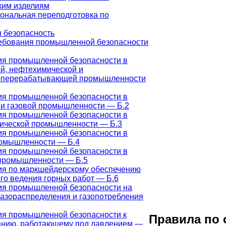
ким изделиям
ональная переподготовка по
безопасность
ебования промышленной безопасности
ия промышленной безопасности в
й, нефтехимической и
оперерабатывающей промышленности
ия промышленной безопасности в
и газовой промышленности — Б.2
ия промышленной безопасности в
гической промышленности — Б.3
ия промышленной безопасности в
ромышленности — Б.4
ия промышленной безопасности в
 промышленности — Б.5
ия по маркшейдерскому обеспечению
го ведения горных работ — Б.6
ия промышленной безопасности на
газораспределения и газопотребления
ия промышленной безопасности к
Правила по 
анию, работающему под давлением —