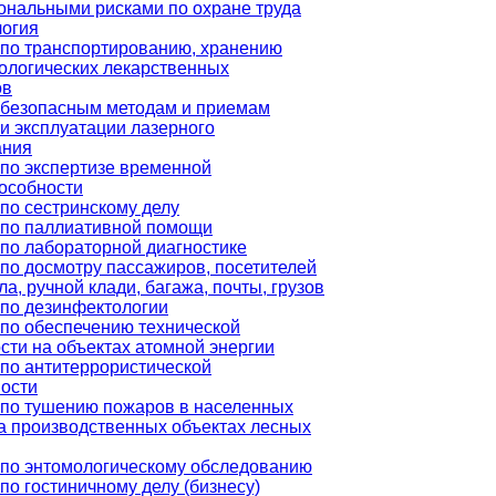
нальными рисками по охране труда
логия
по транспортированию, хранению
ологических лекарственных
ов
 безопасным методам и приемам
и эксплуатации лазерного
ания
по экспертизе временной
особности
по сестринскому делу
 по паллиативной помощи
по лабораторной диагностике
по досмотру пассажиров, посетителей
ла, ручной клади, багажа, почты, грузов
по дезинфектологии
по обеспечению технической
сти на объектах атомной энергии
по антитеррористической
ости
по тушению пожаров в населенных
на производственных объектах лесных
по энтомологическому обследованию
по гостиничному делу (бизнесу)