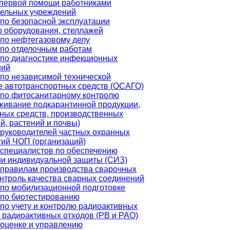
 первой помощи работниками
тельных учреждений
по безопасной эксплуатации
о оборудования, стеллажей
по нефтегазовому делу
по отделочным работам
по диагностике инфекционных
ний
по независимой технической
е автотранспортных средств (ОСАГО)
 по фитосанитарному контролю
живание подкарантинной продукции,
ных средств, производственных
, растений и почвы)
руководителей частных охранных
ий ЧОП (организаций)
специалистов по обеспечению
и индивидуальной защиты (СИЗ)
 правилам производства сварочных
онтроль качества сварных соединений
по мобилизационной подготовке
 по биотестированию
по учету и контролю радиоактивных
 радиоактивных отходов (РВ и РАО)
оценке и управлению