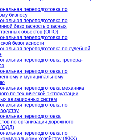
ональная переподготовка по
ому бизнесу
ональная переподготовка по
нной безопасность опасных
твенных объектов (ОПО)
ональная переподготовка по
ской безопасности
нальная переподготовка по судебной
е
нальная переподготовка тренера-
ра
ональная переподготовка по
венному и муниципальному
ию
ональная переподготовка механика
ого по технической эксплуатации
ных авиационных систем
ональная переподготовка по
зводству
ональная переподготовка
тов по организации дорожного
 (ОДД)
ональная переподготовка по
коммунальному хозяйству (ЖКХ)