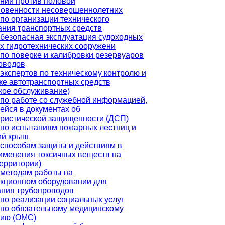
ний против половой
новенности несовершеннолетних
по организации технического
ния транспортных средств
безопасная эксплуатация судоходных
х гидротехнических сооружени
по поверке и калибровки резервуаров
оводов
экспертов по техническому контролю и
ке автотранспортных средств
кое обслуживание)
по работе со служебной информацией,
йся в документах об
ристической защищенности (ДСП)
по испытаниям пожарных лестниц и
ий крыш
способам защиты и действиям в
именения токсичных веществ на
территории)
методам работы на
кционном оборудовании для
ания трубопроводов
по реализации социальных услуг
по обязательному медицинскому
нию (ОМС)