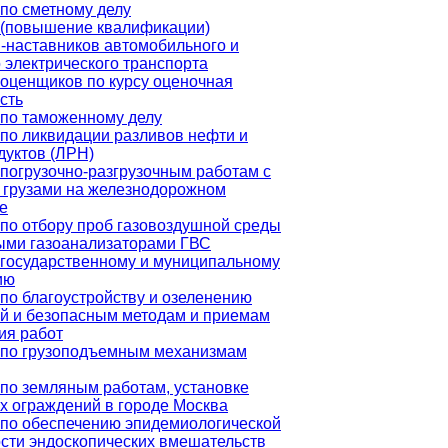
по сметному делу
 (повышение квалификации)
-наставников автомобильного и
 электрического транспорта
оценщиков по курсу оценочная
сть
по таможенному делу
по ликвидации разливов нефти и
уктов (ЛРН)
погрузочно-разгрузочным работам с
 грузами на железнодорожном
е
по отбору проб газовоздушной среды
ыми газоанализаторами ГВС
государственному и муниципальному
ию
по благоустройству и озеленению
й и безопасным методам и приемам
ия работ
 по грузоподъемным механизмам
по земляным работам, установке
 ограждений в городе Москва
по обеспечению эпидемиологической
сти эндоскопических вмешательств