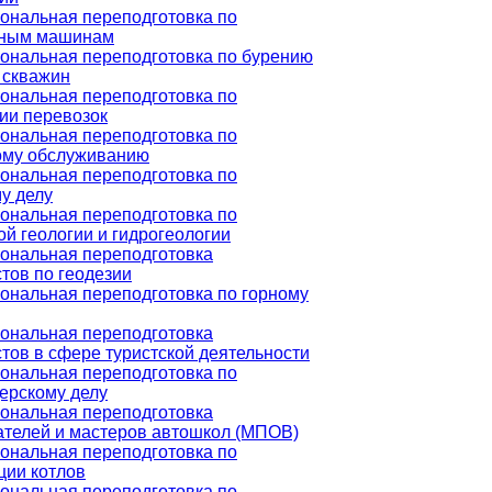
ональная переподготовка по
ьным машинам
ональная переподготовка по бурению
 скважин
ональная переподготовка по
ии перевозок
ональная переподготовка по
ому обслуживанию
ональная переподготовка по
у делу
ональная переподготовка по
й геологии и гидрогеологии
ональная переподготовка
тов по геодезии
нальная переподготовка по горному
ональная переподготовка
тов в сфере туристской деятельности
ональная переподготовка по
ерскому делу
ональная переподготовка
телей и мастеров автошкол (МПОВ)
ональная переподготовка по
ции котлов
ональная переподготовка по