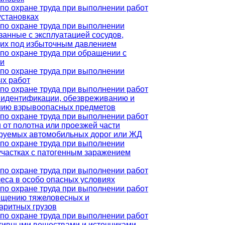
по охране труда при выполнении работ
установках
по охране труда при выполнении
язанные с эксплуатацией сосудов,
их под избыточным давлением
по охране труда при обращении с
и
по охране труда при выполнении
ых работ
по охране труда при выполнении работ
, идентификации, обезвреживанию и
нию взрывоопасных предметов
по охране труда при выполнении работ
и от полотна или проезжей части
ируемых автомобильных дорог или ЖД
по охране труда при выполнении
 участках с патогенным заражением
по охране труда при выполнении работ
леса в особо опасных условиях
по охране труда при выполнении работ
ещению тяжеловесных и
аритных грузов
по охране труда при выполнении работ
тивными веществами и источниками