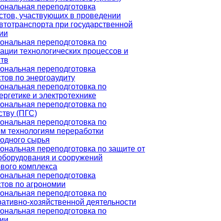
ональная переподготовка
тов, участвующих в проведении
втотранспорта при государственной
ии
ональная переподготовка по
ации технологических процессов и
тв
ональная переподготовка
тов по энергоаудиту
ональная переподготовка по
ергетике и электротехнике
ональная переподготовка по
ству (ПГС)
ональная переподготовка по
м технологиям переработки
одного сырья
нальная переподготовка по защите от
оборудования и сооружений
вого комплекса
ональная переподготовка
тов по агрономии
ональная переподготовка по
ативно-хозяйственной деятельности
ональная переподготовка по
ии