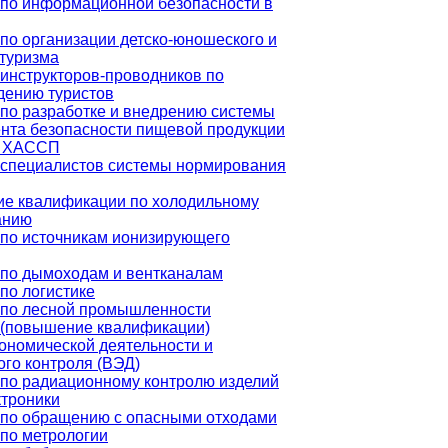
по информационной безопасности в
по организации детско-юношеского и
 туризма
инструкторов-проводников по
дению туристов
по разработке и внедрению системы
нта безопасности пищевой продукции
е ХАССП
 специалистов системы нормирования
е квалификации по холодильному
анию
по источникам ионизирующего
 по дымоходам и вентканалам
по логистике
 по лесной промышленности
 (повышение квалификации)
номической деятельности и
го контроля (ВЭД)
по радиационному контролю изделий
ктроники
 по обращению с опасными отходами
по метрологии