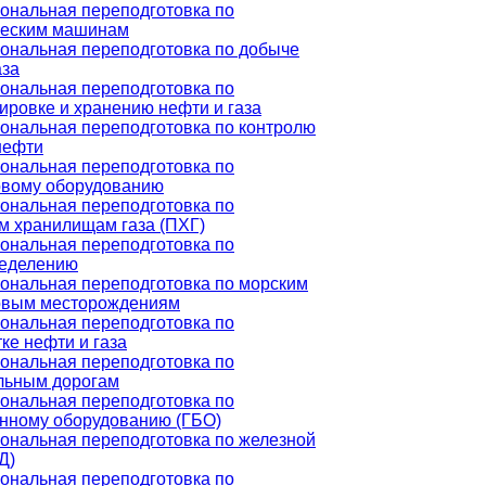
ональная переподготовка по
ческим машинам
ональная переподготовка по добыче
аза
ональная переподготовка по
ировке и хранению нефти и газа
ональная переподготовка по контролю
нефти
ональная переподготовка по
овому оборудованию
ональная переподготовка по
м хранилищам газа (ПХГ)
ональная переподготовка по
ределению
ональная переподготовка по морским
овым месторождениям
ональная переподготовка по
ке нефти и газа
ональная переподготовка по
льным дорогам
ональная переподготовка по
нному оборудованию (ГБО)
ональная переподготовка по железной
Д)
ональная переподготовка по