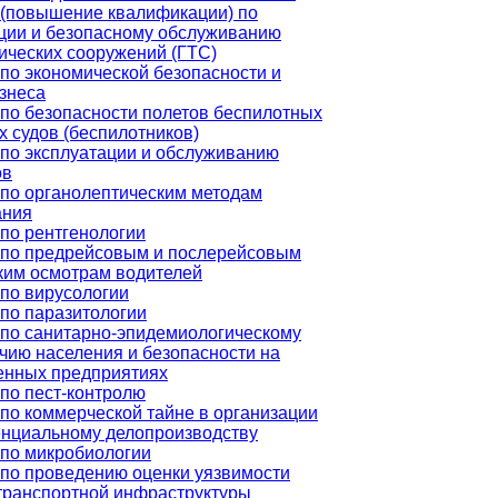
 (повышение квалификации) по
ции и безопасному обслуживанию
ических сооружений (ГТС)
по экономической безопасности и
знеса
по безопасности полетов беспилотных
 судов (беспилотников)
по эксплуатации и обслуживанию
ов
по органолептическим методам
ания
по рентгенологии
 по предрейсовым и послерейсовым
ким осмотрам водителей
по вирусологии
по паразитологии
по санитарно-эпидемиологическому
чию населения и безопасности на
нных предприятиях
по пест-контролю
по коммерческой тайне в организации
енциальному делопроизводству
по микробиологии
по проведению оценки уязвимости
транспортной инфраструктуры