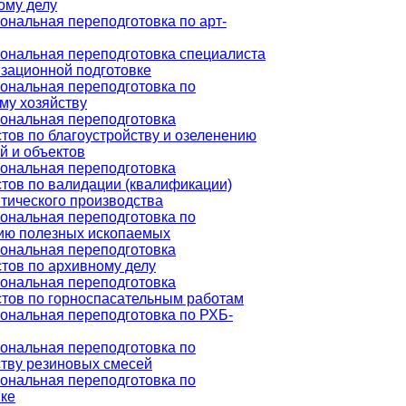
ому делу
нальная переподготовка по арт-
ональная переподготовка специалиста
зационной подготовке
ональная переподготовка по
му хозяйству
ональная переподготовка
тов по благоустройству и озеленению
й и объектов
ональная переподготовка
тов по валидации (квалификации)
тического производства
ональная переподготовка по
ию полезных ископаемых
ональная переподготовка
тов по архивному делу
ональная переподготовка
тов по горноспасательным работам
ональная переподготовка по РХБ-
ональная переподготовка по
тву резиновых смесей
ональная переподготовка по
ке