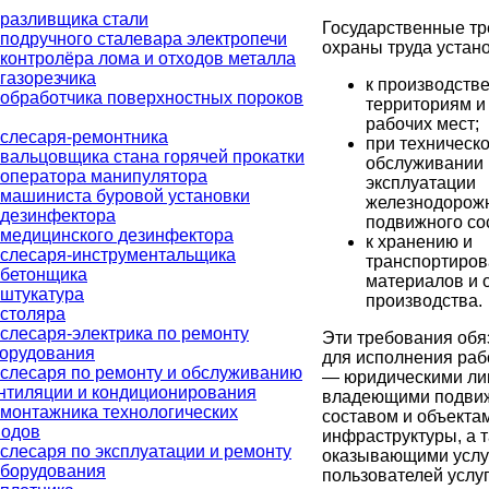
разливщика стали
Государственные т
подручного сталевара электропечи
охраны труда устан
контролёра лома и отходов металла
газорезчика
к производств
обработчика поверхностных пороков
территориям и
рабочих мест;
слесаря-ремонтника
при техническ
вальцовщика стана горячей прокатки
обслуживании 
 оператора манипулятора
эксплуатации
машиниста буровой установки
железнодорож
 дезинфектора
подвижного со
 медицинского дезинфектора
к хранению и
 слесаря-инструментальщика
транспортиро
 бетонщика
материалов и 
штукатура
производства.
 столяра
слесаря-электрика по ремонту
Эти требования обя
борудования
для исполнения ра
слесаря по ремонту и обслуживанию
— юридическими ли
нтиляции и кондиционирования
владеющими подви
монтажника технологических
составом и объекта
водов
инфраструктуры, а 
слесаря по эксплуатации и ремонту
оказывающими услу
оборудования
пользователей услу