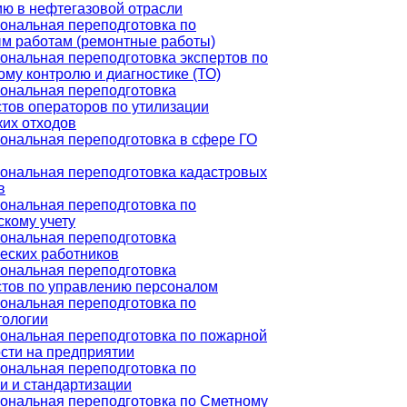
ю в нефтегазовой отрасли
ональная переподготовка по
м работам (ремонтные работы)
нальная переподготовка экспертов по
ому контролю и диагностике (ТО)
ональная переподготовка
тов операторов по утилизации
их отходов
ональная переподготовка в сфере ГО
ональная переподготовка кадастровых
в
ональная переподготовка по
скому учету
ональная переподготовка
еских работников
ональная переподготовка
стов по управлению персоналом
ональная переподготовка по
тологии
ональная переподготовка по пожарной
сти на предприятии
ональная переподготовка по
и и стандартизации
ональная переподготовка по Сметному