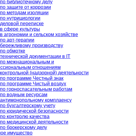
по библиотечному делу
по защите от коррозии
по методам изоляции
по нутрициологии
деловой переписке
в сфере культуры
в агрономии и сельском хозяйстве
по арт-терапии
 бережливому производству
по обмотке
технической документации в IT
 по межнациональным и
ссиональным отношениям
контрольной (надзорной) деятельности
по программе Честный знак
по программе Чистый воздух
по горноспасательным работам
 по водным ресурсам
 антимонопольному комплаенсу
по бухгалтерскому учету
по юридической безопасности
по контролю качества
по медицинской деятельности
по брокерскому делу
ое имущество