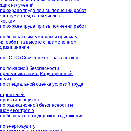
ющих излучений
по охране труда при выполнении работ
инструментом, в том числе с
ическим
по охране труда при выполнении работ
 по безопасным методам и приемам
я работ на высоте с применением
подмащивания
по ГОЧС (Обучение по гражданской
по пожарной безопасности
 приемщика лома (Радиационный
лома)
по специальной оценке условий труда
строителей
 проектировщиков
по радиационной безопасности и
нному контролю
по безопасности дорожного движения
по энергоаудиту