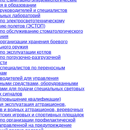
я в образовании
руководителей и специалистов
льных лабораторий
по электросветотехническому
нию полетов (ЭСТОП)
по обслуживанию стоматологического
ания
организации хранения боевого
ьного оружия
по эксплуатации котлов
по погрузочно-разгрузочной
сти
 специалистов по переносным
рам
водителей для управления
тными средствами, оборудованными
ами для подачи специальных световых
х сигналов
 (повышение квалификации)
я эксплуатация аттракционов,
в и водных аттракционов, веревочных
етских игровых и спортивных площадок
по организации профилактической
аправленной на предупреждение