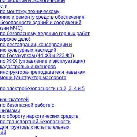
по экологии и экологической
сти
по монтажу, техническому
нию и ремонту средств обеспечения
безопасности зданий и сооружений
нзии МЧС)
по безопасному ведению горных работ
ерское дело)
по реставрации, консервации и
ию культурных наследий
по Госзакупкам (44 ФЗ и 223 ФЗ)
по ЖКХ (управление и эксплуатация)
 кадастровых инженеров
инструктора-преподавателя навыкам
мощи (Инструктор массового
о электробезопасности на 2, 3, 4 и 5
изыскателей
по безопасной работе с
анизмами
по обороту наркотических средств
по транспортной безопасности
для грунтовых испытательных
рий