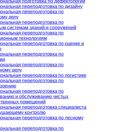
нальная подготовка по дефектологии
нальная переподготовка по дизайну
ональная переподготовка по
ому делу
ональная переподготовка по
ым системам зданий и сооружений
ональная переподготовка по
ионным технологиям
нальная переподготовка по оценке и
е
ональная переподготовка по
ии
ональная переподготовка по
ному делу
нальная переподготовка по логистике
ональная переподготовка по
роению
ональная переподготовка по
ованию и обслуживанию чистых
ственных помещений
ональная переподготовка специалиста
рушающему контролю
ональная переподготовка по лесному
ональная переподготовка по