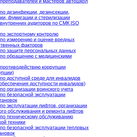
преподавателей и мастеров автошкол
по дезинфекции, дезинсекции,
ии, фумигации и стерилизации
внутренних аудиторов по СМК ISO
по экспортному контролю
по измерению и оценке вредных
ственных факторов
по защите персональных данных
 по обращению с медицинскими
 противодействию коррупции
упции)
по доступной среде для инвалидов
обеспечения доступности инвалидов)
по организации воинского учета
по безопасной эксплуатации
тановок
по эксплуатации лифтов, организации
ого обслуживания и ремонта лифтов
по техническому обслуживанию
ой техники
по безопасной эксплуатации тепловых
ановок