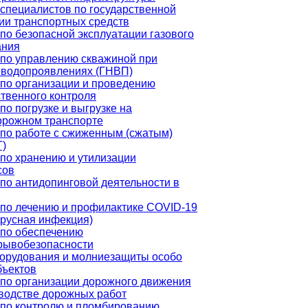
специалистов по государственной
ии транспортных средств
по безопасной эксплуатации газового
ания
по управлению скважиной при
еводопроявлениях (ГНВП)
по организации и проведению
твенного контроля
по погрузке и выгрузке на
орожном транспорте
по работе с сжиженным (сжатым)
Г)
по хранению и утилизации
сов
по антидопинговой деятельности в
по лечению и профилактике COVID-19
русная инфекция)
 по обеспечению
рывобезопасности
орудования и молниезащиты особо
бъектов
по организации дорожного движения
водстве дорожных работ
 по контролю и пломбированию