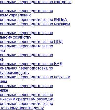
ональная переподготовка по контролю
ональная переподготовка по
ному управлению
ональная переподготовка по КИПиА
ональная переподготовка по моющим
м
ональная переподготовка по
ьному хозяйству
ональная переподготовка по ЦОД
ональная переподготовка по
фии
ональная переподготовка по
ке
ональная переподготовка по БАД
ональная переподготовка по
му производству
ональная переподготовка по научным
циям
ональная переподготовка по
нике
ональная переподготовка по
ическим средствам разведки
ональная переподготовка по
тальному производству