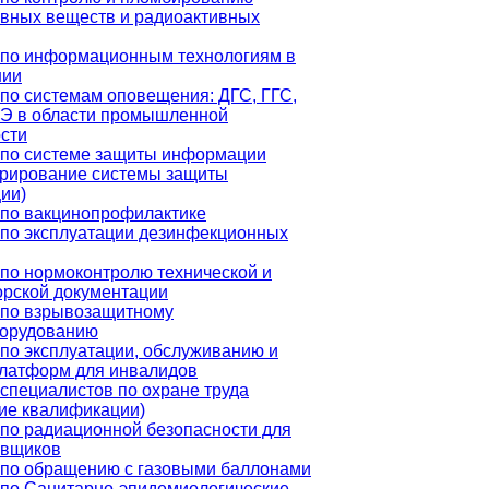
вных веществ и радиоактивных
 по информационным технологиям в
нии
по системам оповещения: ДГС, ГГС,
Э в области промышленной
сти
 по системе защиты информации
трирование системы защиты
ии)
 по вакцинопрофилактике
по эксплуатации дезинфекционных
по нормоконтролю технической и
орской документации
 по взрывозащитному
борудованию
по эксплуатации, обслуживанию и
платформ для инвалидов
специалистов по охране труда
ие квалификации)
по радиационной безопасности для
овщиков
 по обращению с газовыми баллонами
по Санитарно-эпидемиологические