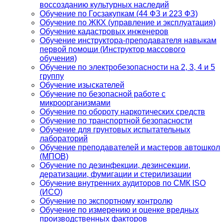
воссозданию культурных наследий
Обучение по Госзакупкам (44 ФЗ и 223 ФЗ)
Обучение по ЖКХ (управление и эксплуатация)
Обучение кадастровых инженеров
Обучение инструктора-преподавателя навыкам
первой помощи (Инструктор массового
обучения)
Обучение по электробезопасности на 2, 3, 4 и 5
группу
Обучение изыскателей
Обучение по безопасной работе с
микроорганизмами
Обучение по обороту наркотических средств
Обучение по транспортной безопасности
Обучение для грунтовых испытательных
лабораторий
Обучение преподавателей и мастеров автошкол
(МПОВ)
Обучение по дезинфекции, дезинсекции,
дератизации, фумигации и стерилизации
Обучение внутренних аудиторов по СМК ISO
(ИСО)
Обучение по экспортному контролю
Обучение по измерению и оценке вредных
производственных факторов