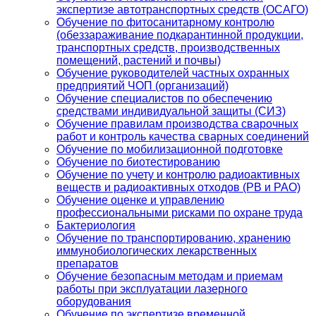
экспертизе автотранспортных средств (ОСАГО)
Обучение по фитосанитарному контролю
(обеззараживание подкарантинной продукции,
транспортных средств, производственных
помещений, растений и почвы)
Обучение руководителей частных охранных
предприятий ЧОП (организаций)
Обучение специалистов по обеспечению
средствами индивидуальной защиты (СИЗ)
Обучение правилам производства сварочных
работ и контроль качества сварных соединений
Обучение по мобилизационной подготовке
Обучение по биотестированию
Обучение по учету и контролю радиоактивных
веществ и радиоактивных отходов (РВ и РАО)
Обучение оценке и управлению
профессиональными рисками по охране труда
Бактериология
Обучение по транспортированию, хранению
иммунобиологических лекарственных
препаратов
Обучение безопасным методам и приемам
работы при эксплуатации лазерного
оборудования
Обучение по экспертизе временной