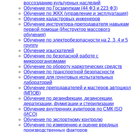
воссозданию культурных наследий
Обучение по Госзакупкам (44 ФЗ и 223 ФЗ)
Обучение по ЖКХ (управление и эксплуатация)
Обучение кадастровых инженеров
Обучение инструктора-преподавателя навыкам
первой помощи (Инструктор массового
обучения)
Обучение по электробезопасности на 2, 3, 4 и 5
группу
Обучение изыскателей
Обучение по безопасной работе с
микроорганизмами
Обучение по обороту наркотических средств
Обучение по транспортной безопасности
Обучение для грунтовых испытательных
лабораторий
Обучение преподавателей и мастеров автошкол
(МПОВ)
Обучение по дезинфекции, дезинсекции,
дератизации, фумигации и стерилизации
Обучение внутренних аудиторов по СМК ISO
(ИСО)
Обучение по экспортному контролю
Обучение по измерению и оценке вредных
производственных факторов