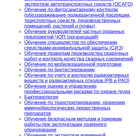
экспертизе автотранспортных средств (ОСАГО)
Обучение по фитосанитарному контролю
(обеззараживание подкарантинной продукции,
транспортных средств, производственных
помещений, растений и почвы)
Обучение руководителей частных охранных
предприятий ЧОП (организаций)
Обучение специалистов по обеспечению
средствами индивидуальной защиты (СИЗ)
Обучение правилам производства сварочных
работ и контроль качества сварных соединений
Обучение по мобилизационной подготовке
Обучение по биотестированию
Обучение по учету и контролю радиоактивных
веществ и радиоактивных отходов (РВ и РАО)
Обучение оценке и управлению
профессиональными рисками по охране труда
Бактериология
Обучение по транспортированию, хранению
иммунобиологических лекарственных
препаратов
Обучение безопасным методам и приемам
работы при эксплуатации лазерного
оборудования
Обучение по экспертизе временной