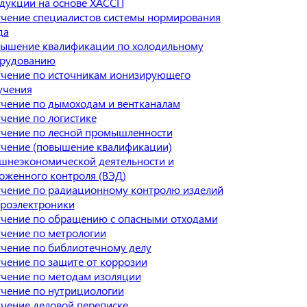
дукции на основе ХАССП
чение специалистов системы нормирования
да
ышение квалификации по холодильному
рудованию
чение по источникам ионизирующего
учения
чение по дымоходам и вентканалам
чение по логистике
чение по лесной промышленности
чение (повышение квалификации)
шнеэкономической деятельности и
оженного контроля (ВЭД)
чение по радиационному контролю изделий
роэлектроники
чение по обращению с опасными отходами
чение по метрологии
чение по библиотечному делу
чение по защите от коррозии
чение по методам изоляции
чение по нутрициологии
чение деловой переписке