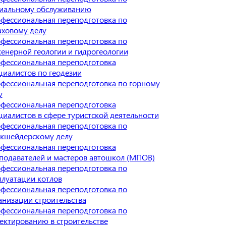
иальному обслуживанию
фессиональная переподготовка по
аховому делу
фессиональная переподготовка по
енерной геологии и гидрогеологии
фессиональная переподготовка
циалистов по геодезии
фессиональная переподготовка по горному
у
фессиональная переподготовка
циалистов в сфере туристской деятельности
фессиональная переподготовка по
кшейдерскому делу
фессиональная переподготовка
подавателей и мастеров автошкол (МПОВ)
фессиональная переподготовка по
плуатации котлов
фессиональная переподготовка по
анизации строительства
фессиональная переподготовка по
ектированию в строительстве