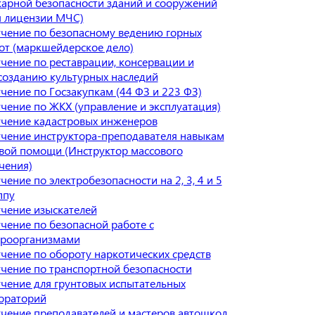
арной безопасности зданий и сооружений
я лицензии МЧС)
чение по безопасному ведению горных
от (маркшейдерское дело)
чение по реставрации, консервации и
созданию культурных наследий
чение по Госзакупкам (44 ФЗ и 223 ФЗ)
чение по ЖКХ (управление и эксплуатация)
чение кадастровых инженеров
чение инструктора-преподавателя навыкам
вой помощи (Инструктор массового
чения)
чение по электробезопасности на 2, 3, 4 и 5
ппу
чение изыскателей
чение по безопасной работе с
роорганизмами
чение по обороту наркотических средств
чение по транспортной безопасности
чение для грунтовых испытательных
ораторий
чение преподавателей и мастеров автошкол