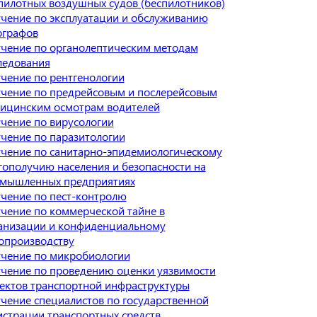
пилотных воздушных судов (беспилотников)
чение по эксплуатации и обслуживанию
ографов
чение по органолептическим методам
ледования
чение по рентгенологии
чение по предрейсовым и послерейсовым
ицинским осмотрам водителей
чение по вирусологии
чение по паразитологии
чение по санитарно-эпидемиологическому
гополучию населения и безопасности на
мышленных предприятиях
чение по пест-контролю
чение по коммерческой тайне в
анизации и конфиденциальному
опроизводству
чение по микробиологии
чение по проведению оценки уязвимости
ектов транспортной инфраструктуры
чение специалистов по государственной
истрации транспортных средств