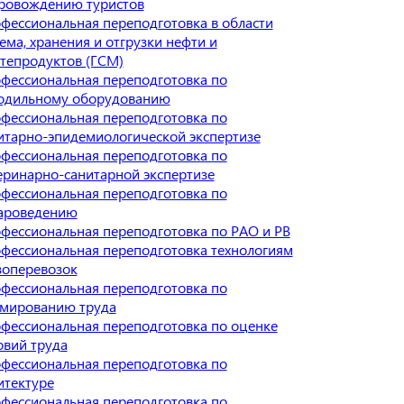
ровождению туристов
фессиональная переподготовка в области
ема, хранения и отгрузки нефти и
тепродуктов (ГСМ)
фессиональная переподготовка по
одильному оборудованию
фессиональная переподготовка по
итарно-эпидемиологической экспертизе
фессиональная переподготовка по
еринарно-санитарной экспертизе
фессиональная переподготовка по
ароведению
фессиональная переподготовка по РАО и РВ
фессиональная переподготовка технологиям
зоперевозок
фессиональная переподготовка по
мированию труда
фессиональная переподготовка по оценке
овий труда
фессиональная переподготовка по
итектуре
фессиональная переподготовка по