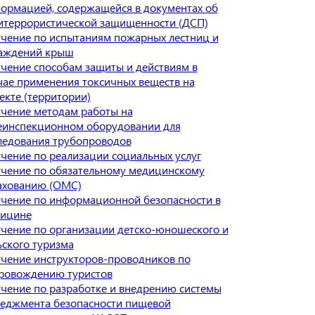
ормацией, содержащейся в документах об
итеррористической защищенности (ДСП)
чение по испытаниям пожарных лестниц и
аждений крыш
чение способам защиты и действиям в
чае применения токсичных веществ на
екте (территории)
чение методам работы на
еинспекционном оборудовании для
ледования трубопроводов
чение по реализации социальных услуг
чение по обязательному медицинскому
ахованию (ОМС)
чение по информационной безопасности в
ицине
чение по организации детско-юношеского и
ьского туризма
чение инструкторов-проводников по
ровождению туристов
чение по разработке и внедрению системы
еджмента безопасности пищевой