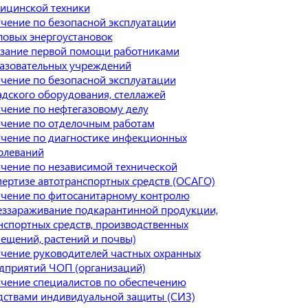
ицинской техники
чение по безопасной эксплуатации
ловых энергоустановок
зание первой помощи работниками
азовательных учреждений
чение по безопасной эксплуатации
адского оборудования, стеллажей
чение по нефтегазовому делу
чение по отделочным работам
чение по диагностике инфекционных
олеваний
чение по независимой технической
пертизе автотранспортных средств (ОСАГО)
чение по фитосанитарному контролю
еззараживание подкарантинной продукции,
нспортных средств, производственных
ещений, растений и почвы)
чение руководителей частных охранных
дприятий ЧОП (организаций)
чение специалистов по обеспечению
дствами индивидуальной защиты (СИЗ)