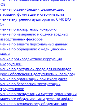
ОВ)
чение по дезинфекции, дезинсекции,
атизации, фумигации и стерилизации
чение внутренних аудиторов по СМК ISO
О)
чение по экспортному контролю
чение по измерению и оценке вредных
изводственных факторов
чение по защите персональных данных
чение по обращению с медицинскими
одами
чение противодействию коррупции
тикоррупции)
чение по доступной среде для инвалидов
просы обеспечения доступности инвалидов)
чение по организации воинского учета
чение по безопасной эксплуатации
ктроустановок
чение по эксплуатации лифтов, организации
нического обслуживания и ремонта лифтов
чение по техническому обслуживанию