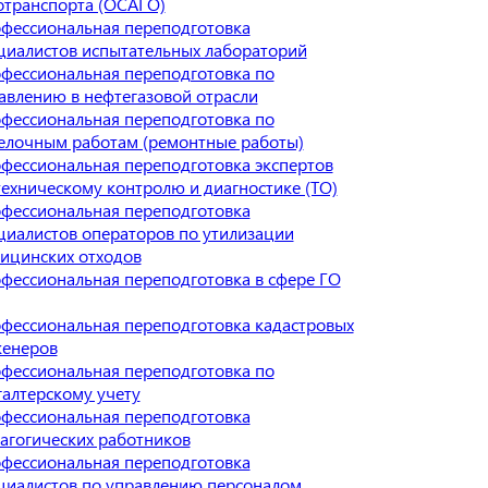
отранспорта (ОСАГО)
фессиональная переподготовка
циалистов испытательных лабораторий
фессиональная переподготовка по
авлению в нефтегазовой отрасли
фессиональная переподготовка по
елочным работам (ремонтные работы)
фессиональная переподготовка экспертов
техническому контролю и диагностике (ТО)
фессиональная переподготовка
циалистов операторов по утилизации
ицинских отходов
фессиональная переподготовка в сфере ГО
фессиональная переподготовка кадастровых
енеров
фессиональная переподготовка по
галтерскому учету
фессиональная переподготовка
агогических работников
фессиональная переподготовка
циалистов по управлению персоналом