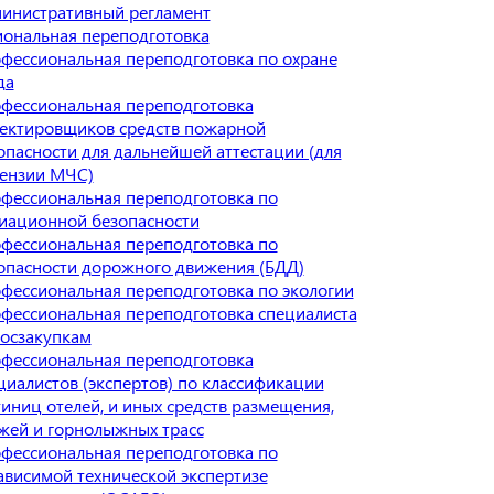
инистративный регламент
ональная переподготовка
фессиональная переподготовка по охране
да
фессиональная переподготовка
ектировщиков средств пожарной
опасности для дальнейшей аттестации (для
ензии МЧС)
фессиональная переподготовка по
иационной безопасности
фессиональная переподготовка по
опасности дорожного движения (БДД)
фессиональная переподготовка по экологии
фессиональная переподготовка специалиста
госзакупкам
фессиональная переподготовка
циалистов (экспертов) по классификации
тиниц отелей, и иных средств размещения,
жей и горнолыжных трасс
фессиональная переподготовка по
ависимой технической экспертизе