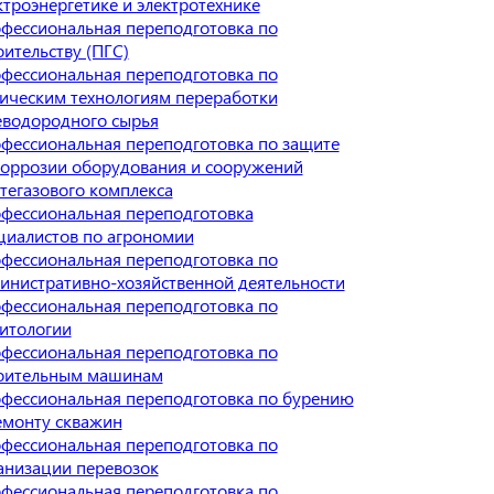
ктроэнергетике и электротехнике
фессиональная переподготовка по
оительству (ПГС)
фессиональная переподготовка по
ическим технологиям переработки
еводородного сырья
фессиональная переподготовка по защите
коррозии оборудования и сооружений
тегазового комплекса
фессиональная переподготовка
циалистов по агрономии
фессиональная переподготовка по
инистративно-хозяйственной деятельности
фессиональная переподготовка по
итологии
фессиональная переподготовка по
оительным машинам
фессиональная переподготовка по бурению
емонту скважин
фессиональная переподготовка по
анизации перевозок
фессиональная переподготовка по