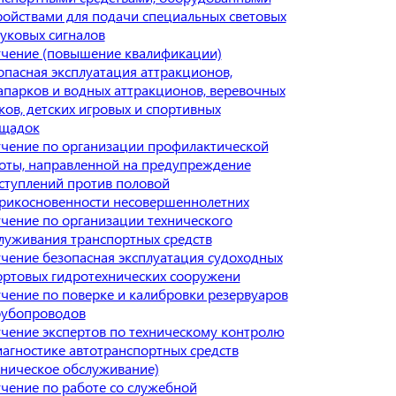
ройствами для подачи специальных световых
вуковых сигналов
чение (повышение квалификации)
опасная эксплуатация аттракционов,
апарков и водных аттракционов, веревочных
ков, детских игровых и спортивных
щадок
чение по организации профилактической
оты, направленной на предупреждение
ступлений против половой
рикосновенности несовершеннолетних
чение по организации технического
луживания транспортных средств
чение безопасная эксплуатация судоходных
ортовых гидротехнических сооружени
чение по поверке и калибровки резервуаров
рубопроводов
чение экспертов по техническому контролю
иагностике автотранспортных средств
хническое обслуживание)
чение по работе со служебной