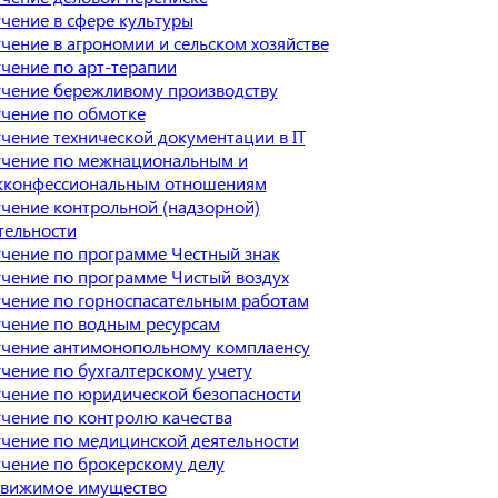
чение в сфере культуры
чение в агрономии и сельском хозяйстве
чение по арт-терапии
чение бережливому производству
чение по обмотке
чение технической документации в IT
чение по межнациональным и
конфессиональным отношениям
чение контрольной (надзорной)
тельности
чение по программе Честный знак
чение по программе Чистый воздух
чение по горноспасательным работам
чение по водным ресурсам
чение антимонопольному комплаенсу
чение по бухгалтерскому учету
чение по юридической безопасности
чение по контролю качества
чение по медицинской деятельности
чение по брокерскому делу
вижимое имущество