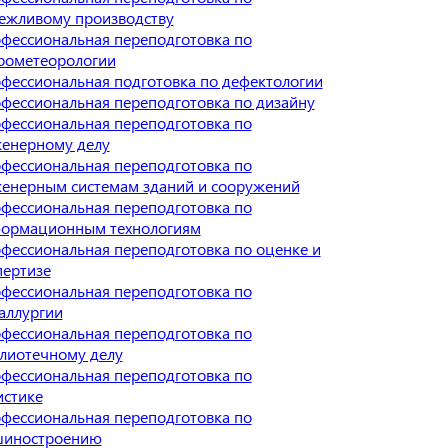
ежливому производству
фессиональная переподготовка по
рометеорологии
фессиональная подготовка по дефектологии
фессиональная переподготовка по дизайну
фессиональная переподготовка по
енерному делу
фессиональная переподготовка по
енерным системам зданий и сооружений
фессиональная переподготовка по
ормационным технологиям
фессиональная переподготовка по оценке и
пертизе
фессиональная переподготовка по
аллургии
фессиональная переподготовка по
лиотечному делу
фессиональная переподготовка по
истике
фессиональная переподготовка по
иностроению