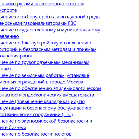
сными грузами на железнодорожном
нспорте
чение по отбору проб газовоздушной среды
еносными газоанализаторами ГВС
чение государственному и муниципальному
авлению
чение по благоустройству и озеленению
риторий и безопасным методам и приемам
олнения работ
чение по грузоподъемным механизмам
анам)
чение по земляным работам, установке
менных ограждений в городе Москва
чение по обеспечению эпидемиологической
опасности эндоскопических вмешательств
чение (повышение квалификации) по
плуатации и безопасному обслуживанию
ротехнических сооружений (ГТС)
чение по экономической безопасности и
ите бизнеса
чение по безопасности полетов