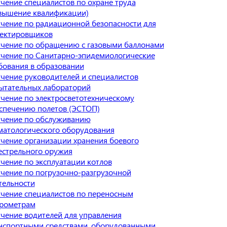
чение специалистов по охране труда
вышение квалификации)
чение по радиационной безопасности для
ектировщиков
чение по обращению с газовыми баллонами
чение по Санитарно-эпидемиологические
бования в образовании
чение руководителей и специалистов
ытательных лабораторий
чение по электросветотехническому
спечению полетов (ЭСТОП)
чение по обслуживанию
матологического оборудования
чение организации хранения боевого
естрельного оружия
чение по эксплуатации котлов
чение по погрузочно-разгрузочной
тельности
чение специалистов по переносным
рометрам
чение водителей для управления
нспортными средствами, оборудованными