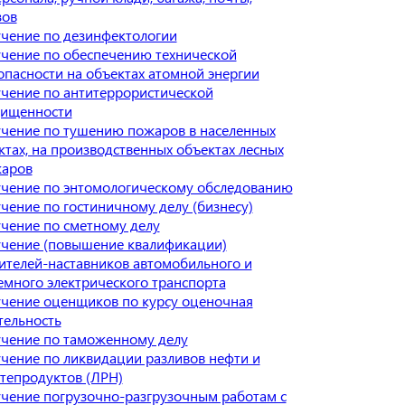
зов
чение по дезинфектологии
чение по обеспечению технической
опасности на объектах атомной энергии
чение по антитеррористической
ищенности
чение по тушению пожаров в населенных
ктах, на производственных объектах лесных
аров
чение по энтомологическому обследованию
чение по гостиничному делу (бизнесу)
чение по сметному делу
чение (повышение квалификации)
ителей-наставников автомобильного и
емного электрического транспорта
чение оценщиков по курсу оценочная
тельность
чение по таможенному делу
чение по ликвидации разливов нефти и
тепродуктов (ЛРН)
чение погрузочно-разгрузочным работам с