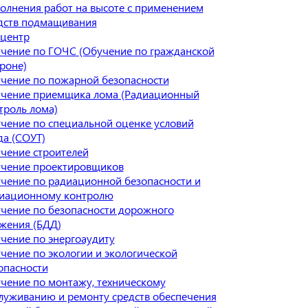
олнения работ на высоте с применением
дств подмащивания
центр
чение по ГОЧС (Обучение по гражданской
роне)
чение по пожарной безопасности
чение приемщика лома (Радиационный
троль лома)
чение по специальной оценке условий
да (СОУТ)
чение строителей
чение проектировщиков
чение по радиационной безопасности и
иационному контролю
чение по безопасности дорожного
жения (БДД)
чение по энергоаудиту
чение по экологии и экологической
опасности
чение по монтажу, техническому
луживанию и ремонту средств обеспечения