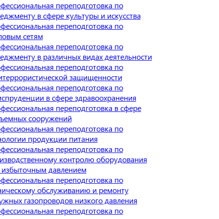
фессиональная переподготовка по
еджменту в сфере культуры и искусства
фессиональная переподготовка по
ловым сетям
фессиональная переподготовка по
еджменту в различных видах деятельности
фессиональная переподготовка по
итеррористической защищенности
фессиональная переподготовка по
спруденции в сфере здравоохранения
фессиональная переподготовка в сфере
ъемных сооружений
фессиональная переподготовка по
нологии продукции питания
фессиональная переподготовка по
изводственному контролю оборудования
 избыточным давлением
фессиональная переподготовка по
ническому обслуживанию и ремонту
ужных газопроводов низкого давления
фессиональная переподготовка по