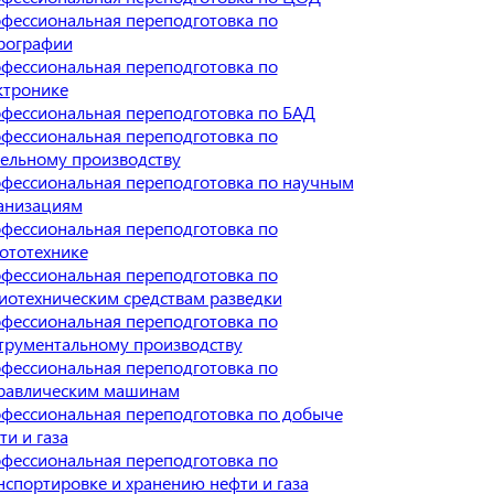
фессиональная переподготовка по
рографии
фессиональная переподготовка по
ктронике
фессиональная переподготовка по БАД
фессиональная переподготовка по
ельному производству
фессиональная переподготовка по научным
анизациям
фессиональная переподготовка по
ототехнике
фессиональная переподготовка по
иотехническим средствам разведки
фессиональная переподготовка по
трументальному производству
фессиональная переподготовка по
равлическим машинам
фессиональная переподготовка по добыче
ти и газа
фессиональная переподготовка по
нспортировке и хранению нефти и газа