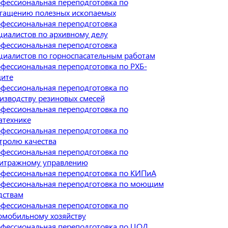
фессиональная переподготовка по
гащению полезных ископаемых
фессиональная переподготовка
циалистов по архивному делу
фессиональная переподготовка
циалистов по горноспасательным работам
фессиональная переподготовка по РХБ-
ите
фессиональная переподготовка по
изводству резиновых смесей
фессиональная переподготовка по
атехнике
фессиональная переподготовка по
тролю качества
фессиональная переподготовка по
итражному управлению
фессиональная переподготовка по КИПиА
фессиональная переподготовка по моющим
дствам
фессиональная переподготовка по
омобильному хозяйству
фессиональная переподготовка по ЦОД