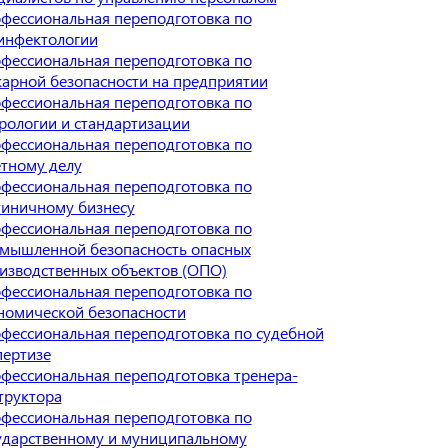
фессиональная переподготовка по
инфектологии
фессиональная переподготовка по
арной безопасности на предприятии
фессиональная переподготовка по
рологии и стандартизации
фессиональная переподготовка по
тному делу
фессиональная переподготовка по
тиничному бизнесу
фессиональная переподготовка по
мышленной безопасность опасных
изводственных объектов (ОПО)
фессиональная переподготовка по
номической безопасности
фессиональная переподготовка по судебной
пертизе
фессиональная переподготовка тренера-
труктора
фессиональная переподготовка по
ударственному и муниципальному