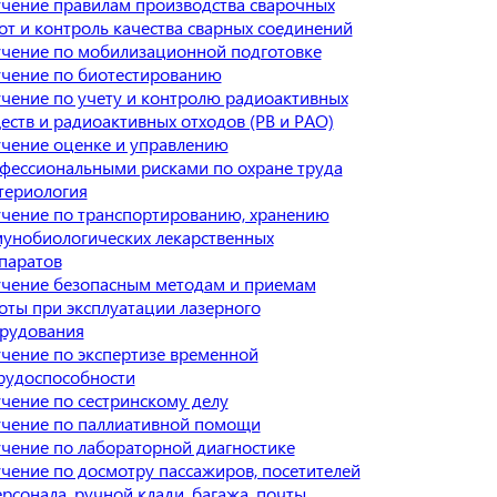
чение правилам производства сварочных
от и контроль качества сварных соединений
чение по мобилизационной подготовке
чение по биотестированию
чение по учету и контролю радиоактивных
еств и радиоактивных отходов (РВ и РАО)
чение оценке и управлению
фессиональными рисками по охране труда
териология
чение по транспортированию, хранению
унобиологических лекарственных
паратов
чение безопасным методам и приемам
оты при эксплуатации лазерного
рудования
чение по экспертизе временной
рудоспособности
чение по сестринскому делу
чение по паллиативной помощи
чение по лабораторной диагностике
чение по досмотру пассажиров, посетителей
ерсонала, ручной клади, багажа, почты,