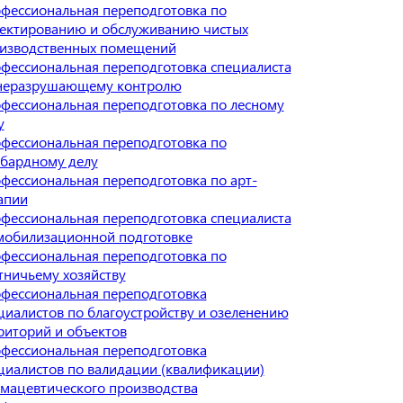
фессиональная переподготовка по
ектированию и обслуживанию чистых
изводственных помещений
фессиональная переподготовка специалиста
неразрушающему контролю
фессиональная переподготовка по лесному
у
фессиональная переподготовка по
бардному делу
фессиональная переподготовка по арт-
апии
фессиональная переподготовка специалиста
мобилизационной подготовке
фессиональная переподготовка по
тничьему хозяйству
фессиональная переподготовка
циалистов по благоустройству и озеленению
риторий и объектов
фессиональная переподготовка
циалистов по валидации (квалификации)
мацевтического производства