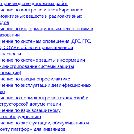
 производстве дорожных работ
чение по контролю и пломбированию
иоактивных веществ и радиоактивных
одов
чение по информационным технологиям в
азовании
чение по системам оповещения: ДГС, ГГС,
, СОУЭ в области промышленной
опасности
чение по системе защиты информации
министрирование системы защиты
ормации)
чение по вакцинопрофилактике
чение по эксплуатации дезинфекционных
ер
чение по нормоконтролю технической и
структорской документации
чение по взрывозащитному
ктрооборудованию
чение по эксплуатации, обслуживанию и
онту платформ для инвалидов