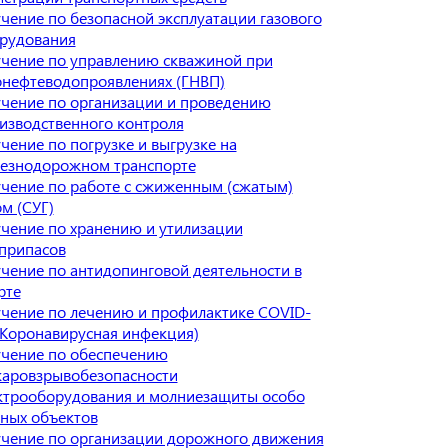
чение по безопасной эксплуатации газового
рудования
чение по управлению скважиной при
онефтеводопроявлениях (ГНВП)
чение по организации и проведению
изводственного контроля
чение по погрузке и выгрузке на
езнодорожном транспорте
чение по работе с сжиженным (сжатым)
ом (СУГ)
чение по хранению и утилизации
припасов
чение по антидопинговой деятельности в
рте
чение по лечению и профилактике COVID-
(Коронавирусная инфекция)
чение по обеспечению
аровзрывобезопасности
ктрооборудования и молниезащиты особо
ных объектов
чение по организации дорожного движения