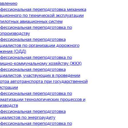
авлению
фессиональная переподготовка механика
ационного по технической эксплуатации
пилотных авиационных систем
фессиональная переподготовка по
опроизводству
фессиональная переподготовка
циалистов по организации дорожного
жения (ОДД)
фессиональная переподготовка по
ищно-коммунальному хозяйству (ЖКХ)
фессиональная переподготовка
циалистов, участвующих в проведении
отра автотранспорта при государственной
истрации
фессиональная переподготовка по
оматизации технологических процессов и
изводств
фессиональная переподготовка
циалистов по энергоаудиту
фессиональная переподготовка по