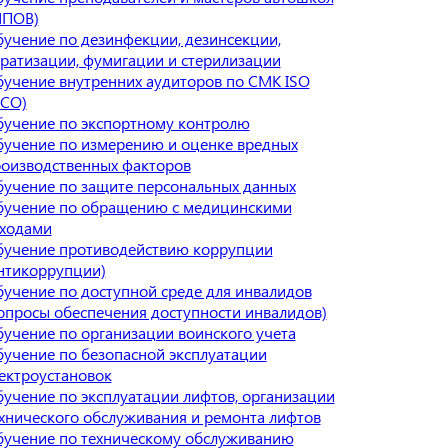
МПОВ)
учение по дезинфекции, дезинсекции,
ратизации, фумигации и стерилизации
учение внутренних аудиторов по СМК ISO
ИСО)
учение по экспортному контролю
учение по измерению и оценке вредных
оизводственных факторов
учение по защите персональных данных
учение по обращению с медицинскими
ходами
учение противодействию коррупции
нтикоррупции)
учение по доступной среде для инвалидов
опросы обеспечения доступности инвалидов)
учение по организации воинского учета
учение по безопасной эксплуатации
ектроустановок
учение по эксплуатации лифтов, организации
хнического обслуживания и ремонта лифтов
учение по техническому обслуживанию