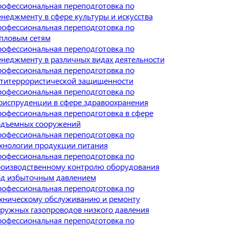
офессиональная переподготовка по
неджменту в сфере культуры и искусства
офессиональная переподготовка по
пловым сетям
офессиональная переподготовка по
неджменту в различных видах деятельности
офессиональная переподготовка по
титеррористической защищенности
офессиональная переподготовка по
испруденции в сфере здравоохранения
офессиональная переподготовка в сфере
дъемных сооружений
офессиональная переподготовка по
хнологии продукции питания
офессиональная переподготовка по
оизводственному контролю оборудования
д избыточным давлением
офессиональная переподготовка по
хническому обслуживанию и ремонту
ружных газопроводов низкого давления
офессиональная переподготовка по