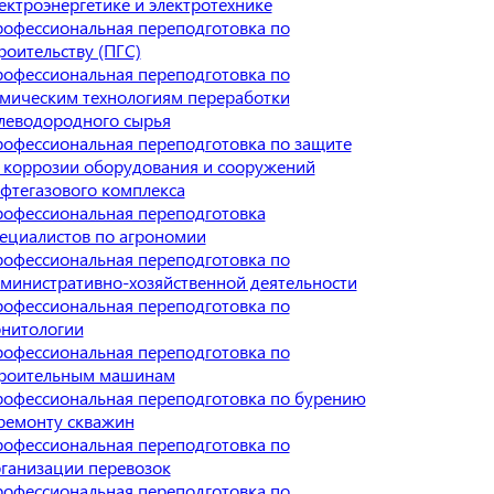
ектроэнергетике и электротехнике
офессиональная переподготовка по
роительству (ПГС)
офессиональная переподготовка по
мическим технологиям переработки
леводородного сырья
офессиональная переподготовка по защите
 коррозии оборудования и сооружений
фтегазового комплекса
офессиональная переподготовка
ециалистов по агрономии
офессиональная переподготовка по
министративно-хозяйственной деятельности
офессиональная переподготовка по
нитологии
офессиональная переподготовка по
троительным машинам
офессиональная переподготовка по бурению
ремонту скважин
офессиональная переподготовка по
ганизации перевозок
офессиональная переподготовка по