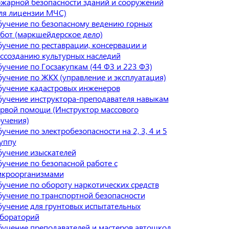
жарной безопасности зданий и сооружений
ля лицензии МЧС)
учение по безопасному ведению горных
бот (маркшейдерское дело)
учение по реставрации, консервации и
ссозданию культурных наследий
учение по Госзакупкам (44 ФЗ и 223 ФЗ)
учение по ЖКХ (управление и эксплуатация)
учение кадастровых инженеров
учение инструктора-преподавателя навыкам
рвой помощи (Инструктор массового
учения)
учение по электробезопасности на 2, 3, 4 и 5
уппу
учение изыскателей
учение по безопасной работе с
икроорганизмами
учение по обороту наркотических средств
учение по транспортной безопасности
учение для грунтовых испытательных
бораторий
учение преподавателей и мастеров автошкол