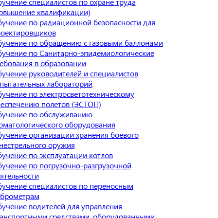
учение специалистов по охране труда
овышение квалификации)
учение по радиационной безопасности для
роектировщиков
учение по обращению с газовыми баллонами
учение по Санитарно-эпидемиологические
ебования в образовании
учение руководителей и специалистов
пытательных лабораторий
учение по электросветотехническому
еспечению полетов (ЭСТОП)
учение по обслуживанию
оматологического оборудования
учение организации хранения боевого
нестрельного оружия
учение по эксплуатации котлов
учение по погрузочно-разгрузочной
ятельности
учение специалистов по переносным
иброметрам
учение водителей для управления
анспортными средствами, оборудованными