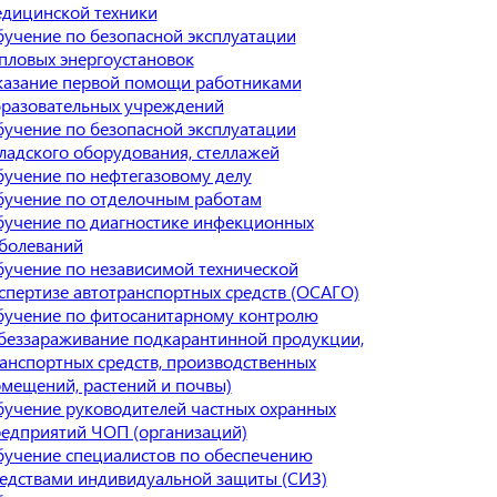
дицинской техники
учение по безопасной эксплуатации
пловых энергоустановок
азание первой помощи работниками
разовательных учреждений
учение по безопасной эксплуатации
ладского оборудования, стеллажей
учение по нефтегазовому делу
учение по отделочным работам
учение по диагностике инфекционных
болеваний
учение по независимой технической
спертизе автотранспортных средств (ОСАГО)
учение по фитосанитарному контролю
беззараживание подкарантинной продукции,
анспортных средств, производственных
мещений, растений и почвы)
учение руководителей частных охранных
едприятий ЧОП (организаций)
учение специалистов по обеспечению
едствами индивидуальной защиты (СИЗ)