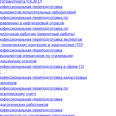
тотранспорта (ОСАГО)
офессиональная переподготовка
ециалистов испытательных лабораторий
офессиональная переподготовка по
равлению в нефтегазовой отрасли
офессиональная переподготовка по
делочным работам (ремонтные работы)
офессиональная переподготовка экспертов
 техническому контролю и диагностике (ТО)
офессиональная переподготовка
ециалистов операторов по утилизации
дицинских отходов
офессиональная переподготовка в сфере ГО
С
офессиональная переподготовка кадастровых
нженеров
офессиональная переподготовка по
хгалтерскому учету
офессиональная переподготовка
дагогических работников
офессиональная переподготовка
ециалистов по управлению персоналом