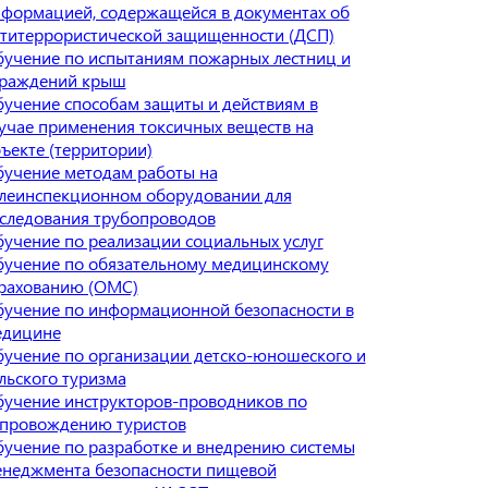
формацией, содержащейся в документах об
титеррористической защищенности (ДСП)
учение по испытаниям пожарных лестниц и
граждений крыш
учение способам защиты и действиям в
учае применения токсичных веществ на
ъекте (территории)
учение методам работы на
леинспекционном оборудовании для
следования трубопроводов
учение по реализации социальных услуг
учение по обязательному медицинскому
рахованию (ОМС)
учение по информационной безопасности в
едицине
учение по организации детско-юношеского и
льского туризма
учение инструкторов-проводников по
провождению туристов
учение по разработке и внедрению системы
неджмента безопасности пищевой