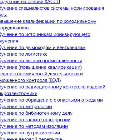
одукции на основе ХАССП
учение специалистов системы нормирования
уда
вышение квалификации по холодильному
борудованию
учение по источникам ионизирующего
лучения
учение по дымоходам и вентканалам
учение по логистике
учение по лесной промышленности
учение (повышение квалификации)
ешнеэкономической деятельности и
моженного контроля (ВЭД)
учение по радиационному контролю изделий
кроэлектроники
учение по обращению с опасными отходами
учение по метрологии
учение по библиотечному делу
учение по защите от коррозии
учение по методам изоляции
учение по нутрициологии
учение деловой переписке