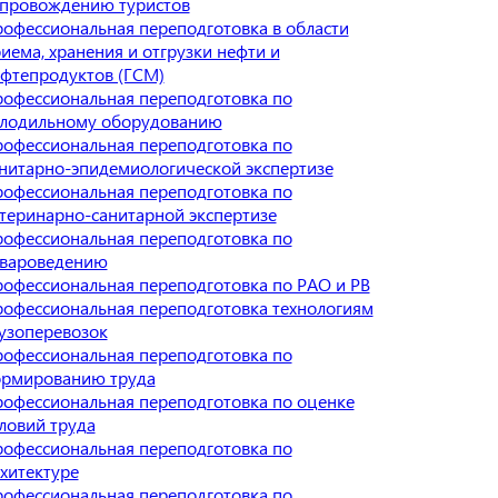
провождению туристов
офессиональная переподготовка в области
иема, хранения и отгрузки нефти и
фтепродуктов (ГСМ)
офессиональная переподготовка по
лодильному оборудованию
офессиональная переподготовка по
нитарно-эпидемиологической экспертизе
офессиональная переподготовка по
теринарно-санитарной экспертизе
офессиональная переподготовка по
овароведению
офессиональная переподготовка по РАО и РВ
офессиональная переподготовка технологиям
узоперевозок
офессиональная переподготовка по
рмированию труда
офессиональная переподготовка по оценке
ловий труда
офессиональная переподготовка по
хитектуре
офессиональная переподготовка по