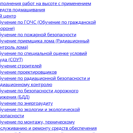
полнения работ на высоте с применением
едств подмащивания
й центр
учение по ГОЧС (Обучение по гражданской
ороне)
учение по пожарной безопасности
учение приемщика лома (Радиационный
нтроль лома)
учение по специальной оценке условий
уда (СОУТ)
учение строителей
учение проектировщиков
учение по радиационной безопасности и
адиационному контролю
учение по безопасности дорожного
ижения (БДД)
учение по энергоаудиту
учение по экологии и экологической
зопасности
учение по монтажу, техническому
служиванию и ремонту средств обеспечения