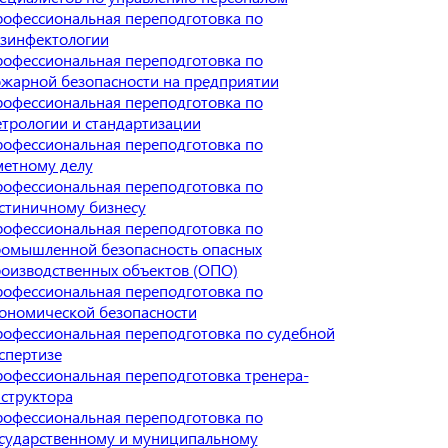
офессиональная переподготовка по
зинфектологии
офессиональная переподготовка по
жарной безопасности на предприятии
офессиональная переподготовка по
трологии и стандартизации
офессиональная переподготовка по
етному делу
офессиональная переподготовка по
стиничному бизнесу
офессиональная переподготовка по
омышленной безопасность опасных
оизводственных объектов (ОПО)
офессиональная переподготовка по
ономической безопасности
офессиональная переподготовка по судебной
спертизе
офессиональная переподготовка тренера-
структора
офессиональная переподготовка по
сударственному и муниципальному