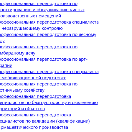
офессиональная переподготовка по
оектированию и обслуживанию чистых
оизводственных помещений
офессиональная переподготовка специалиста
о неразрушающему контролю
офессиональная переподготовка по лесному
лу
офессиональная переподготовка по
мбардному делу
офессиональная переподготовка по арт-
рапии
офессиональная переподготовка специалиста
 мобилизационной подготовке
офессиональная переподготовка по
отничьему хозяйству
офессиональная переподготовка
ециалистов по благоустройству и озеленению
рриторий и объектов
офессиональная переподготовка
ециалистов по валидации (квалификации)
рмацевтического производства