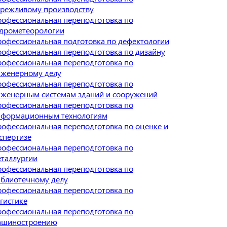
режливому производству
офессиональная переподготовка по
дрометеорологии
офессиональная подготовка по дефектологии
офессиональная переподготовка по дизайну
офессиональная переподготовка по
женерному делу
офессиональная переподготовка по
женерным системам зданий и сооружений
офессиональная переподготовка по
нформационным технологиям
офессиональная переподготовка по оценке и
спертизе
офессиональная переподготовка по
таллургии
офессиональная переподготовка по
блиотечному делу
офессиональная переподготовка по
гистике
офессиональная переподготовка по
ашиностроению