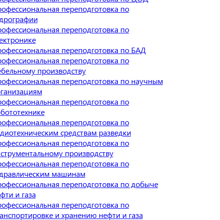
офессиональная переподготовка по
дрографии
офессиональная переподготовка по
ектронике
офессиональная переподготовка по БАД
офессиональная переподготовка по
бельному производству
офессиональная переподготовка по научным
ганизациям
офессиональная переподготовка по
бототехнике
офессиональная переподготовка по
диотехническим средствам разведки
офессиональная переподготовка по
струментальному производству
офессиональная переподготовка по
дравлическим машинам
офессиональная переподготовка по добыче
фти и газа
офессиональная переподготовка по
анспортировке и хранению нефти и газа