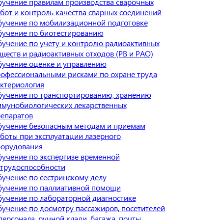
учение правилам производства сварочных
бот и контроль качества сварных соединений
учение по мобилизационной подготовке
учение по биотестированию
учение по учету и контролю радиоактивных
ществ и радиоактивных отходов (РВ и РАО)
учение оценке и управлению
офессиональными рисками по охране труда
ктериология
учение по транспортированию, хранению
мунобиологических лекарственных
епаратов
учение безопасным методам и приемам
боты при эксплуатации лазерного
орудования
учение по экспертизе временной
трудоспособности
учение по сестринскому делу
учение по паллиативной помощи
учение по лабораторной диагностике
учение по досмотру пассажиров, посетителей
персонала, ручной клади, багажа, почты,