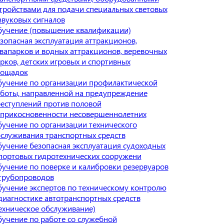
тройствами для подачи специальных световых
звуковых сигналов
учение (повышение квалификации)
зопасная эксплуатация аттракционов,
вапарков и водных аттракционов, веревочных
рков, детских игровых и спортивных
лощадок
учение по организации профилактической
боты, направленной на предупреждение
еступлений против половой
прикосновенности несовершеннолетних
учение по организации технического
служивания транспортных средств
учение безопасная эксплуатация судоходных
портовых гидротехнических сооружени
учение по поверке и калибровки резервуаров
трубопроводов
учение экспертов по техническому контролю
диагностике автотранспортных средств
ехническое обслуживание)
учение по работе со служебной