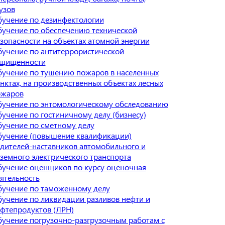
узов
учение по дезинфектологии
учение по обеспечению технической
зопасности на объектах атомной энергии
учение по антитеррористической
ащищенности
учение по тушению пожаров в населенных
нктах, на производственных объектах лесных
ожаров
учение по энтомологическому обследованию
учение по гостиничному делу (бизнесу)
учение по сметному делу
учение (повышение квалификации)
дителей-наставников автомобильного и
земного электрического транспорта
учение оценщиков по курсу оценочная
ятельность
учение по таможенному делу
учение по ликвидации разливов нефти и
фтепродуктов (ЛРН)
учение погрузочно-разгрузочным работам с