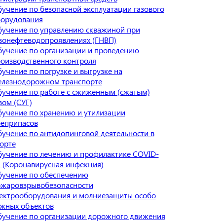
учение по безопасной эксплуатации газового
орудования
учение по управлению скважиной при
зонефтеводопроявлениях (ГНВП)
учение по организации и проведению
оизводственного контроля
учение по погрузке и выгрузке на
лезнодорожном транспорте
учение по работе с сжиженным (сжатым)
зом (СУГ)
учение по хранению и утилизации
еприпасов
учение по антидопинговой деятельности в
орте
учение по лечению и профилактике COVID-
 (Коронавирусная инфекция)
учение по обеспечению
жаровзрывобезопасности
ектрооборудования и молниезащиты особо
жных объектов
учение по организации дорожного движения