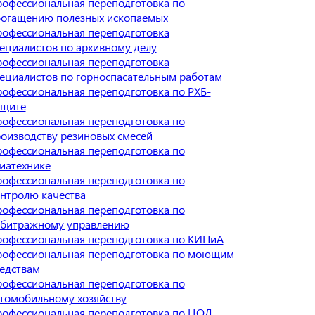
офессиональная переподготовка по
огащению полезных ископаемых
офессиональная переподготовка
ециалистов по архивному делу
офессиональная переподготовка
ециалистов по горноспасательным работам
офессиональная переподготовка по РХБ-
ащите
офессиональная переподготовка по
оизводству резиновых смесей
офессиональная переподготовка по
иатехнике
офессиональная переподготовка по
нтролю качества
офессиональная переподготовка по
битражному управлению
офессиональная переподготовка по КИПиА
офессиональная переподготовка по моющим
едствам
офессиональная переподготовка по
томобильному хозяйству
офессиональная переподготовка по ЦОД