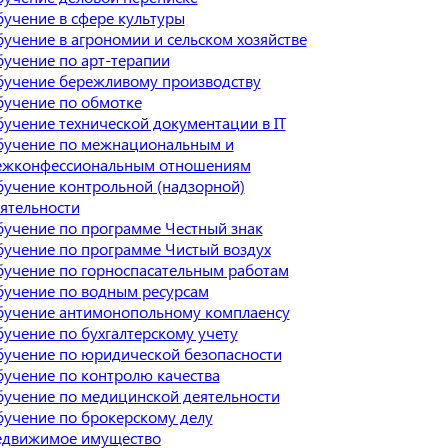
учение в сфере культуры
учение в агрономии и сельском хозяйстве
учение по арт-терапии
учение бережливому производству
учение по обмотке
учение технической документации в IT
учение по межнациональным и
ежконфессиональным отношениям
учение контрольной (надзорной)
ятельности
учение по программе Честный знак
учение по программе Чистый воздух
учение по горноспасательным работам
учение по водным ресурсам
учение антимонопольному комплаенсу
учение по бухгалтерскому учету
учение по юридической безопасности
учение по контролю качества
учение по медицинской деятельности
учение по брокерскому делу
едвижимое имущество