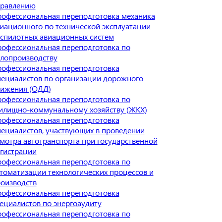
правлению
офессиональная переподготовка механика
иационного по технической эксплуатации
спилотных авиационных систем
офессиональная переподготовка по
лопроизводству
офессиональная переподготовка
ециалистов по организации дорожного
ижения (ОДД)
офессиональная переподготовка по
лищно-коммунальному хозяйству (ЖКХ)
офессиональная переподготовка
ециалистов, участвующих в проведении
мотра автотранспорта при государственной
гистрации
офессиональная переподготовка по
томатизации технологических процессов и
оизводств
офессиональная переподготовка
ециалистов по энергоаудиту
офессиональная переподготовка по