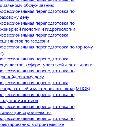
циальному обслуживанию
офессиональная переподготовка по
раховому делу
офессиональная переподготовка по
женерной геологии и гидрогеологии
офессиональная переподготовка
ециалистов по геодезии
офессиональная переподготовка по горному
лу
офессиональная переподготовка
ециалистов в сфере туристской деятельности
офессиональная переподготовка по
ркшейдерскому делу
офессиональная переподготовка
еподавателей и мастеров автошкол (МПОВ)
офессиональная переподготовка по
сплуатации котлов
офессиональная переподготовка по
ганизации строительства
офессиональная переподготовка по
оектированию в строительстве