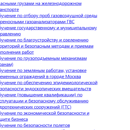
асными грузами на железнодорожном
анспорте
учение по отбору проб газовоздушной среды
реносными газоанализаторами ГВС
учение государственному и муниципальному
правлению
учение по благоустройству и озеленению
рриторий и безопасным методам и приемам
полнения работ
учение по грузоподъемным механизмам
ранам)
учение по земляным работам, установке
еменных ограждений в городе Москва
учение по обеспечению эпидемиологической
зопасности эндоскопических вмешательств
учение (повышение квалификации) по
сплуатации и безопасному обслуживанию
дротехнических сооружений (ГТС)
учение по экономической безопасности и
щите бизнеса
учение по безопасности полетов