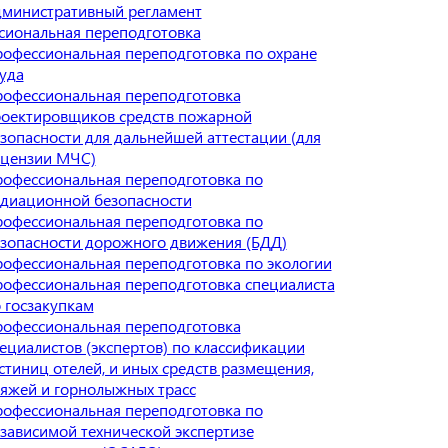
министративный регламент
сиональная переподготовка
офессиональная переподготовка по охране
уда
офессиональная переподготовка
оектировщиков средств пожарной
зопасности для дальнейшей аттестации (для
цензии МЧС)
офессиональная переподготовка по
диационной безопасности
офессиональная переподготовка по
зопасности дорожного движения (БДД)
офессиональная переподготовка по экологии
офессиональная переподготовка специалиста
 госзакупкам
офессиональная переподготовка
ециалистов (экспертов) по классификации
стиниц отелей, и иных средств размещения,
яжей и горнолыжных трасс
офессиональная переподготовка по
зависимой технической экспертизе