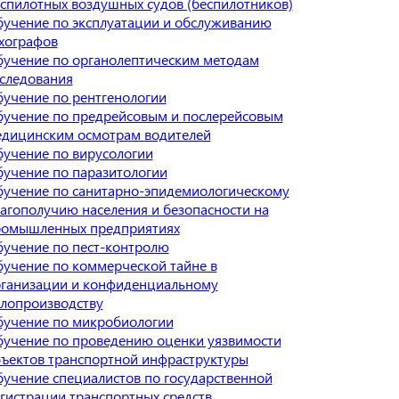
спилотных воздушных судов (беспилотников)
учение по эксплуатации и обслуживанию
хографов
учение по органолептическим методам
следования
учение по рентгенологии
учение по предрейсовым и послерейсовым
дицинским осмотрам водителей
учение по вирусологии
учение по паразитологии
учение по санитарно-эпидемиологическому
агополучию населения и безопасности на
ромышленных предприятиях
учение по пест-контролю
учение по коммерческой тайне в
ганизации и конфиденциальному
лопроизводству
учение по микробиологии
учение по проведению оценки уязвимости
ъектов транспортной инфраструктуры
учение специалистов по государственной
гистрации транспортных средств