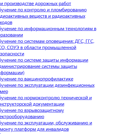
и производстве дорожных работ
учение по контролю и пломбированию
диоактивных веществ и радиоактивных
ходов
учение по информационным технологиям в
разовании
учение по системам оповещения: ДГС, ГГС,
О, СОУЭ в области промышленной
зопасности
учение по системе защиты информации
дминистрирование системы защиты
нформации)
учение по вакцинопрофилактике
учение по эксплуатации дезинфекционных
амер
учение по нормоконтролю технической и
нструкторской документации
учение по взрывозащитному
ектрооборудованию
учение по эксплуатации, обслуживанию и
монту платформ для инвалидов