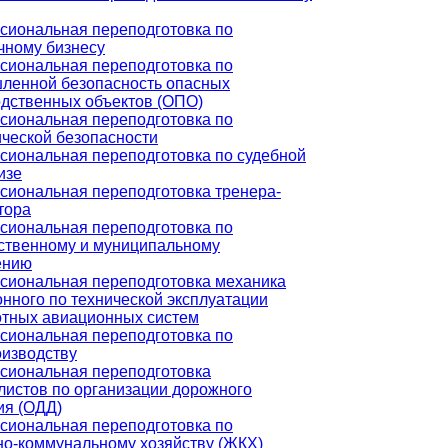
сиональная переподготовка по
чному бизнесу
сиональная переподготовка по
ленной безопасность опасных
дственных объектов (ОПО)
сиональная переподготовка по
ческой безопасности
иональная переподготовка по судебной
изе
иональная переподготовка тренера-
тора
сиональная переподготовка по
ственному и муниципальному
ению
сиональная переподготовка механика
нного по технической эксплуатации
отных авиационных систем
сиональная переподготовка по
изводству
сиональная переподготовка
истов по организации дорожного
ия (ОДД)
сиональная переподготовка по
о-коммунальному хозяйству (ЖКХ)