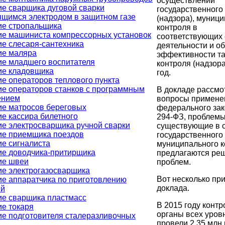
осуществлении
е сварщика дуговой сварки
государственного
щимся электродом в защитном газе
(надзора), муниц
ие стропальщика
контроля в
ие машиниста компрессорных установок
соответствующих
е слесаря-сантехника
деятельности и об
ие маляра
эффективности та
ие младшего воспитателя
контроля (надзора
ие кладовщика
год.
е операторов теплового пункта
е операторов станков с программным
В докладе рассм
ением
вопросы примене
ие матросов береговых
федерального за
е кассира билетного
294-ФЗ, проблемы
е электросварщика ручной сварки
существующие в 
ие приемщика поездов
государственного
е сигналиста
муниципального к
ие доводчика-притирщика
предлагаются реш
ие швеи
проблем.
е электрогазосварщика
Вот несколько пр
е аппаратчика по приготовлению
доклада.
ий
ие сварщика пластмасс
В 2015 году конт
е токаря
органы всех уров
е подготовителя сталеразливочных
провели 2,35 млн 