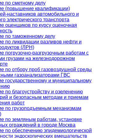
е по сметному делу
ие (повышение квалификации)
ей-наставников автомобильного и
го электрического транспорта
е оценщиков по курсу оценочная
ность
е по таможенному делу
е по ликвидации разливов нефти и
одуктов (ЛРН)
е погрузочно-разгрузочным работам с
ми грузами на железнодорожном
рте
е по отбору проб газовоздушной среды
сными газоанализаторами ГВС
е государственному и муниципальному
ению
е по благоустройству и озеленению
рий и безопасным методам и приемам
ения работ
ие по грузоподъемным механизмам
)
е по земляным работам, установке
ых ограждений в городе Москва
е по обеспечению эпидемиологической
ности эндоскопических вмешательств