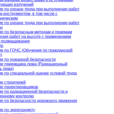
рующих излучений
е по охране труда при выполнении работ
м инструментом, в том числе с
хническим
е по охране труда при выполнении работ
ах
ие по безопасным методам и приемам
ния работ на высоте с применением
в подмащивания
тр
е по ГОЧС (Обучение по гражданской
)
е по пожарной безопасности
ие приемщика лома (Радиационный
ь лома)
е по специальной оценке условий труда
е строителей
ие проектировщиков
е по радиационной безопасности и
ионному контролю
е по безопасности дорожного движения
е по энергоаудиту