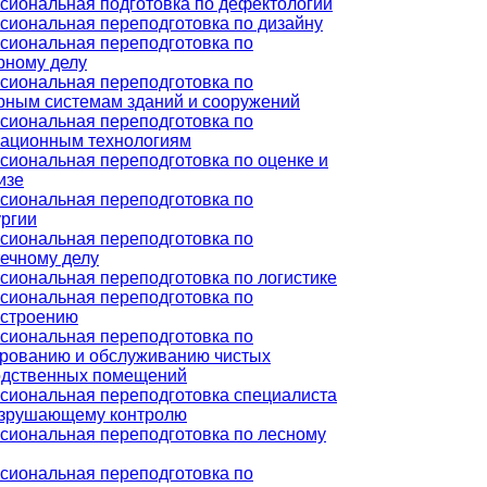
иональная подготовка по дефектологии
иональная переподготовка по дизайну
сиональная переподготовка по
рному делу
сиональная переподготовка по
рным системам зданий и сооружений
сиональная переподготовка по
ационным технологиям
иональная переподготовка по оценке и
изе
сиональная переподготовка по
ргии
сиональная переподготовка по
ечному делу
иональная переподготовка по логистике
сиональная переподготовка по
строению
сиональная переподготовка по
ированию и обслуживанию чистых
одственных помещений
сиональная переподготовка специалиста
азрушающему контролю
иональная переподготовка по лесному
сиональная переподготовка по