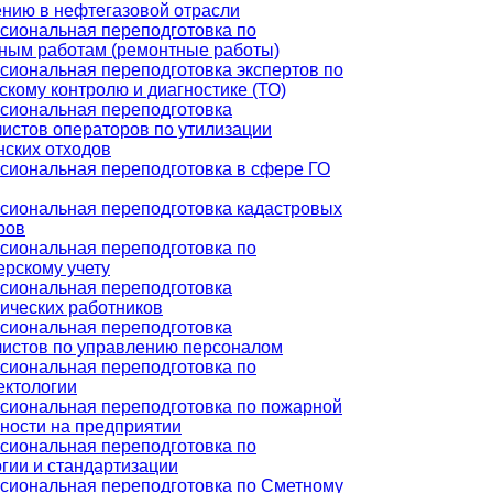
нию в нефтегазовой отрасли
сиональная переподготовка по
ным работам (ремонтные работы)
иональная переподготовка экспертов по
скому контролю и диагностике (ТО)
сиональная переподготовка
истов операторов по утилизации
ских отходов
иональная переподготовка в сфере ГО
сиональная переподготовка кадастровых
ров
сиональная переподготовка по
ерскому учету
сиональная переподготовка
ических работников
сиональная переподготовка
истов по управлению персоналом
сиональная переподготовка по
ектологии
сиональная переподготовка по пожарной
ности на предприятии
сиональная переподготовка по
гии и стандартизации
сиональная переподготовка по Сметному