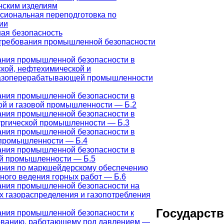
нским изделиям
сиональная переподготовка по
ии
я безопасность
требования промышленной безопасности
ания промышленной безопасности в
кой, нефтехимической и
азоперерабатывающей промышленности
ания промышленной безопасности в
й и газовой промышленности — Б.2
ания промышленной безопасности в
ургической промышленности — Б.3
ания промышленной безопасности в
 промышленности — Б.4
ания промышленной безопасности в
ой промышленности — Б.5
ания по маркшейдерскому обеспечению
ного ведения горных работ — Б.6
ания промышленной безопасности на
х газораспределения и газопотребления
Государст
ания промышленной безопасности к
ованию, работающему под давлением —