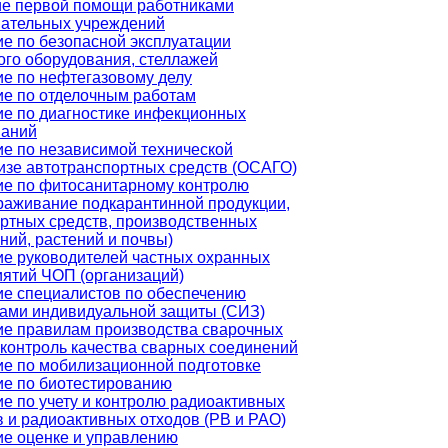
ие первой помощи работниками
вательных учреждений
е по безопасной эксплуатации
ого оборудования, стеллажей
е по нефтегазовому делу
е по отделочным работам
е по диагностике инфекционных
ваний
е по независимой технической
изе автотранспортных средств (ОСАГО)
ие по фитосанитарному контролю
раживание подкарантинной продукции,
ртных средств, производственных
ий, растений и почвы)
е руководителей частных охранных
ятий ЧОП (организаций)
е специалистов по обеспечению
ами индивидуальной защиты (СИЗ)
ие правилам производства сварочных
 контроль качества сварных соединений
е по мобилизационной подготовке
ие по биотестированию
е по учету и контролю радиоактивных
 и радиоактивных отходов (РВ и РАО)
е оценке и управлению