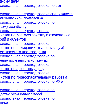
дному делу
иональная переподготовка по арт-
и
сиональная переподготовка специалиста
лизационной подготовке
сиональная переподготовка по
ьему хозяйству
сиональная переподготовка
истов по благоустройству и озеленению
рий и объектов
сиональная переподготовка
истов по валидации (квалификации)
втического производства
сиональная переподготовка по
ению полезных ископаемых
сиональная переподготовка
истов по архивному делу
сиональная переподготовка
истов по горноспасательным работам
иональная переподготовка по РХБ-
сиональная переподготовка по
дству резиновых смесей
сиональная переподготовка по
нике