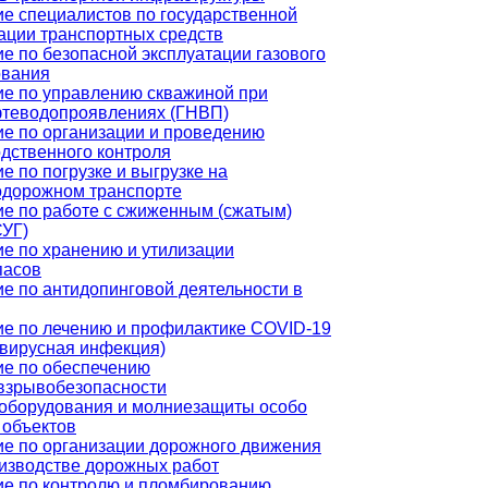
е специалистов по государственной
ации транспортных средств
е по безопасной эксплуатации газового
ования
е по управлению скважиной при
фтеводопроявлениях (ГНВП)
е по организации и проведению
дственного контроля
е по погрузке и выгрузке на
одорожном транспорте
е по работе с сжиженным (сжатым)
СУГ)
е по хранению и утилизации
пасов
е по антидопинговой деятельности в
е по лечению и профилактике COVID-19
вирусная инфекция)
ие по обеспечению
взрывобезопасности
оборудования и молниезащиты особо
 объектов
е по организации дорожного движения
изводстве дорожных работ
ие по контролю и пломбированию