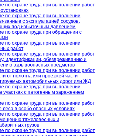
е по охране труда при выполнении работ
роустановках
е по охране труда при выполнении
связанные с эксплуатацией сосудов,
ющих под избыточным давлением
е по охране труда при обращении с
ыми
е по охране труда при выполнении
ных работ
е по охране труда при выполнении работ
ку, идентификации, обезвреживанию и
жению взрывоопасных предметов
е по охране труда при выполнении работ
сти от полотна или проезжей части
тируемых автомобильных дорог или ЖД
е по охране труда при выполнении
на участках с патогенным заражением
е по охране труда при выполнении работ
е леса в особо опасных условиях
е по охране труда при выполнении работ
емещению тяжеловесных и
абаритных грузов
е по охране труда при выполнении работ
активными веществами и источниками