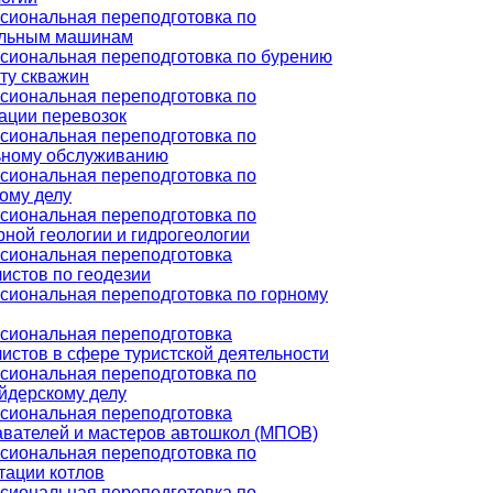
сиональная переподготовка по
ельным машинам
сиональная переподготовка по бурению
ту скважин
сиональная переподготовка по
ации перевозок
сиональная переподготовка по
ьному обслуживанию
сиональная переподготовка по
ому делу
сиональная переподготовка по
ной геологии и гидрогеологии
сиональная переподготовка
истов по геодезии
иональная переподготовка по горному
сиональная переподготовка
истов в сфере туристской деятельности
сиональная переподготовка по
йдерскому делу
сиональная переподготовка
вателей и мастеров автошкол (МПОВ)
сиональная переподготовка по
тации котлов
сиональная переподготовка по