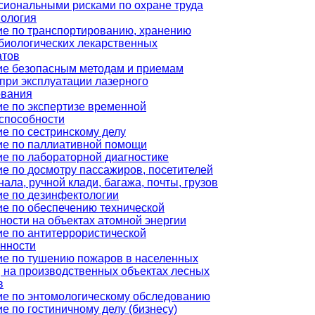
иональными рисками по охране труда
иология
е по транспортированию, хранению
биологических лекарственных
атов
ие безопасным методам и приемам
при эксплуатации лазерного
ования
е по экспертизе временной
способности
е по сестринскому делу
ие по паллиативной помощи
е по лабораторной диагностике
е по досмотру пассажиров, посетителей
нала, ручной клади, багажа, почты, грузов
е по дезинфектологии
е по обеспечению технической
ности на объектах атомной энергии
е по антитеррористической
нности
е по тушению пожаров в населенных
, на производственных объектах лесных
в
е по энтомологическому обследованию
е по гостиничному делу (бизнесу)