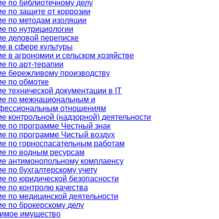
е по библиотечному делу
е по защите от коррозии
е по методам изоляции
е по нутрициологии
е деловой переписке
е в сфере культуры
е в агрономии и сельском хозяйстве
е по арт-терапии
ие бережливому производству
е по обмотке
е технической документации в IT
ие по межнациональным и
фессиональным отношениям
е контрольной (надзорной) деятельности
е по программе Честный знак
е по программе Чистый воздух
е по горноспасательным работам
ие по водным ресурсам
ие антимонопольному комплаенсу
е по бухгалтерскому учету
е по юридической безопасности
е по контролю качества
е по медицинской деятельности
е по брокерскому делу
имое имущество