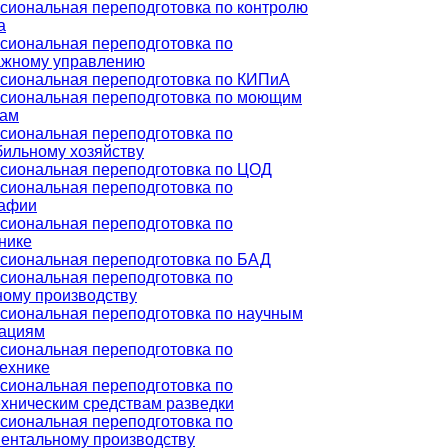
иональная переподготовка по контролю
а
сиональная переподготовка по
ажному управлению
сиональная переподготовка по КИПиА
сиональная переподготовка по моющим
вам
сиональная переподготовка по
ильному хозяйству
сиональная переподготовка по ЦОД
сиональная переподготовка по
рафии
сиональная переподготовка по
нике
сиональная переподготовка по БАД
сиональная переподготовка по
ому производству
сиональная переподготовка по научным
зациям
сиональная переподготовка по
ехнике
сиональная переподготовка по
хническим средствам разведки
сиональная переподготовка по
ентальному производству