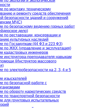
е по экологии и экологической
ности
е по монтажу, техническому
ванию и ремонту средств обеспечения
й безопасности зданий и сооружений
цензии МЧС)
е по безопасному ведению горных работ
йдерское дело)
е по реставрации, консервации и
анию культурных наследий
е по Госзакупкам (44 ФЗ и 223 ФЗ)
е по ЖКХ (управление и эксплуатация)
ие кадастровых инженеров
е инструктора-преподавателя навыкам
помощи (Инструктор массового
я)
е по электробезопасности на 2, 3, 4 и 5
е изыскателей
е по безопасной работе с
рганизмами
е по обороту наркотических средств
е по транспортной безопасности
е для грунтовых испытательных
торий