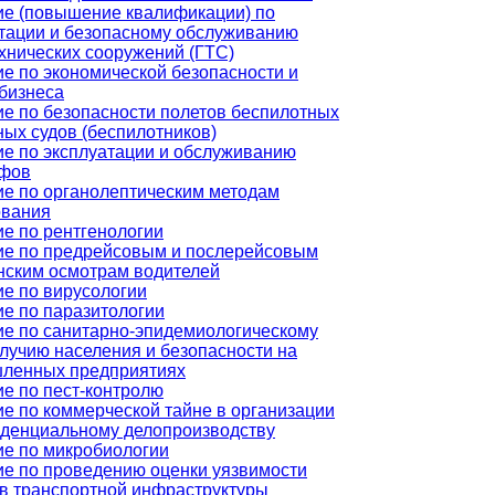
ие (повышение квалификации) по
тации и безопасному обслуживанию
хнических сооружений (ГТС)
е по экономической безопасности и
бизнеса
е по безопасности полетов беспилотных
ых судов (беспилотников)
е по эксплуатации и обслуживанию
афов
е по органолептическим методам
ования
е по рентгенологии
ие по предрейсовым и послерейсовым
нским осмотрам водителей
е по вирусологии
е по паразитологии
е по санитарно-эпидемиологическому
лучию населения и безопасности на
ленных предприятиях
е по пест-контролю
е по коммерческой тайне в организации
иденциальному делопроизводству
е по микробиологии
е по проведению оценки уязвимости
в транспортной инфраструктуры