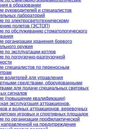
ния в образовании
е руководителей и специалистов
тельных лабораторий
е по электросветотехническому
чению полетов (ЭСТОП)
е по обслуживанию стоматологического
ования
е организации хранения боевого
ельного оружия
е по эксплуатации котлов
е по погрузочно-разгрузочной
ности
ие специалистов по переносным
етрам
е водителей для управления
ортными средствами, оборудованными
твами для подачи специальных световых
вых сигналов
ие (повышение квалификации)
ная эксплуатация аттракционов,
ков и водных аттракционов, веревочных
 детских игровых и спортивных площадок
е по организации профилактической
 направленной на предупреждение