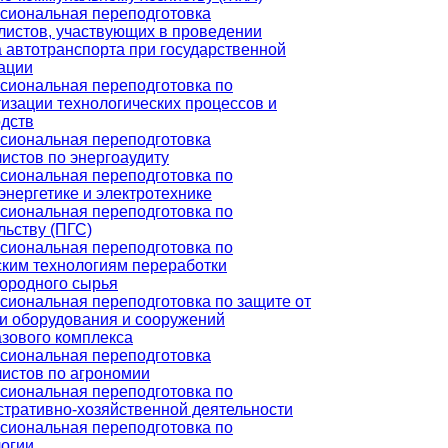
сиональная переподготовка
истов, участвующих в проведении
 автотранспорта при государственной
ации
сиональная переподготовка по
изации технологических процессов и
дств
сиональная переподготовка
истов по энергоаудиту
сиональная переподготовка по
энергетике и электротехнике
сиональная переподготовка по
льству (ПГС)
сиональная переподготовка по
ким технологиям переработки
ородного сырья
иональная переподготовка по защите от
и оборудования и сооружений
зового комплекса
сиональная переподготовка
истов по агрономии
сиональная переподготовка по
тративно-хозяйственной деятельности
сиональная переподготовка по
огии