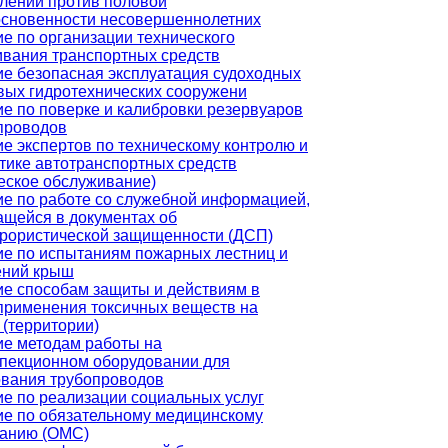
лений против половой
основенности несовершеннолетних
е по организации технического
вания транспортных средств
е безопасная эксплуатация судоходных
вых гидротехнических сооружени
е по поверке и калибровки резервуаров
проводов
е экспертов по техническому контролю и
тике автотранспортных средств
еское обслуживание)
е по работе со служебной информацией,
щейся в документах об
рористической защищенности (ДСП)
е по испытаниям пожарных лестниц и
ений крыш
е способам защиты и действиям в
применения токсичных веществ на
 (территории)
е методам работы на
пекционном оборудовании для
ования трубопроводов
е по реализации социальных услуг
е по обязательному медицинскому
ванию (ОМС)