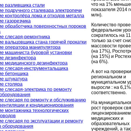
что на 1% меньше
е разливщика стали
показателя 2014 г
е подручного сталевара электропечи
млн).
е контролёра лома и отходов металла
е газорезчика
Количество прове
е обработчика поверхностных пороков
федеральном уро
а
сократилось на 1
е слесаря-ремонтника
только за счет сн
е вальцовщика стана горячей прокатки
массовости пров
ие оператора манипулятора
(на 17%), Роспот
е машиниста буровой установки
(на 15%) и Росте
ие дезинфектора
(на 6%).
е медицинского дезинфектора
ие слесаря-инструментальщика
А вот на проверки
ие бетонщика
региональном и
е штукатура
муниципальном у
е столяра
выросли : на 6,1%
е слесаря-электрика по ремонту
соответственно.
ооборудования
е слесаря по ремонту и обслуживанию
На муниципально
вентиляции и кондиционирования
рост проверок свя
е монтажника технологических
лицензированием
роводов
медицинских и
е слесаря по эксплуатации и ремонту
образовательных
о оборудования
учреждений, а та