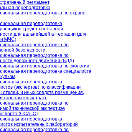
стративный регламент
льная переподготовка
иональная переподготовка по охране
сиональная переподготовка
ровщиков средств пожарной
ности для дальнейшей аттестации (для
ии МЧС)
сиональная переподготовка по
онной безопасности
сиональная переподготовка по
ности дорожного движения (БДД)
иональная переподготовка по экологии
сиональная переподготовка специалиста
акупкам
сиональная переподготовка
истов (экспертов) по классификации
ц отелей, и иных средств размещения,
и горнолыжных трасс
сиональная переподготовка по
имой технической экспертизе
нспорта (ОСАГО)
сиональная переподготовка
истов испытательных лабораторий
сиональная переподготовка по