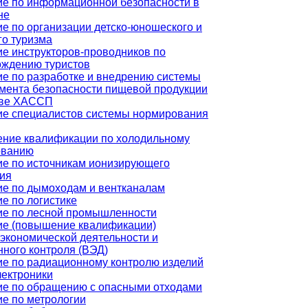
е по информационной безопасности в
не
е по организации детско-юношеского и
го туризма
е инструкторов-проводников по
ождению туристов
е по разработке и внедрению системы
мента безопасности пищевой продукции
ове ХАССП
ие специалистов системы нормирования
ние квалификации по холодильному
ованию
е по источникам ионизирующего
ия
е по дымоходам и вентканалам
е по логистике
ие по лесной промышленности
ие (повышение квалификации)
кономической деятельности и
ного контроля (ВЭД)
е по радиационному контролю изделий
ектроники
ие по обращению с опасными отходами
е по метрологии