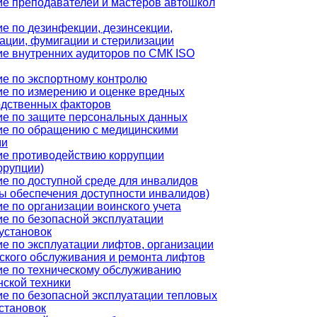
е преподавателей и мастеров автошкол
е по дезинфекции, дезинсекции,
ации, фумигации и стерилизации
е внутренних аудиторов по СМК ISO
е по экспортному контролю
е по измерению и оценке вредных
одственных факторов
е по защите персональных данных
ие по обращению с медицинскими
ми
ие противодействию коррупции
ррупции)
е по доступной среде для инвалидов
ы обеспечения доступности инвалидов)
е по организации воинского учета
е по безопасной эксплуатации
установок
е по эксплуатации лифтов, организации
ского обслуживания и ремонта лифтов
е по техническому обслуживанию
ской техники
е по безопасной эксплуатации тепловых
становок