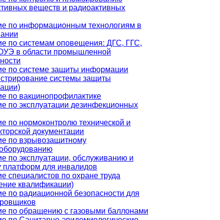
тивных веществ и радиоактивных
ие по информационным технологиям в
вании
е по системам оповещения: ДГС, ГГС,
ОУЭ в области промышленной
ности
ие по системе защиты информации
истрирование системы защиты
ации)
ие по вакцинопрофилактике
е по эксплуатации дезинфекционных
е по нормоконтролю технической и
кторской документации
ие по взрывозащитному
ооборудованию
е по эксплуатации, обслуживанию и
у платформ для инвалидов
е специалистов по охране труда
ение квалификации)
е по радиационной безопасности для
ировщиков
ие по обращению с газовыми баллонами
е по Санитарно-эпидемиологические