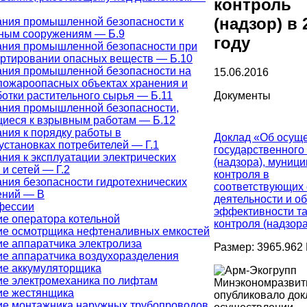
контроль
(надзор) в 
ания промышленной безопасности к
ным сооружениям — Б.9
году
ания промышленной безопасности при
ртировании опасных веществ — Б.10
ания промышленной безопасности на
15.06.2016
ожароопасных объектах хранения и
отки растительного сырья — Б.11
Документы
ания промышленной безопасности,
иеся к взрывным работам — Б.12
ния к порядку работы в
Доклад «Об осущ
установках потребителей — Г.1
государственного
ния к эксплуатации электрических
(надзора), муниц
 и сетей — Г.2
контроля в
ния безопасности гидротехнических
соответствующих
ений — В
деятельности и об
фессии
эффективности та
е оператора котельной
контроля (надзора
ие осмотрщика нефтеналивных емкостей
е аппаратчика электролиза
Размер: 3965.962 
е аппаратчика воздухоразделения
ие аккумуляторщика
е электромеханика по лифтам
Минэкономразвит
ие жестянщика
опубликовало док
ие монтажника наружных трубопроводов