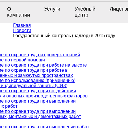
О
Услуги
Учебный
Лиценз
компании
центр
Главная
Новости
Государственный контроль (надзор) в 2015 году
а
е по охране труда и проверка знаний
ие по первой помощи
е по охране труда при работе на высоте
е по охране труда при работе в
енных и замкнутых пространствах
е по использованию (применению)
 индивидуальной защиты (СИЗ)
е по охране труда при воздействии
 и опасных производственных факторов
е по охране труда при выполнении
ых работ
е по охране труда при выполнении
ных, монтажных и демонтажных работ
е по охране труда при выполнении работ