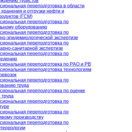
ождению туристов
иональная переподготовка в области
 хранения и отгрузки нефти и
одуктов (ГСМ)
сиональная переподготовка по
льному оборудованию
сиональная переподготовка по
но-эпидемиологической экспертизе
сиональная переподготовка по
арно-санитарной экспертизе
сиональная переподготовка по
ведению
сиональная переподготовка по РАО и РВ
сиональная переподготовка технологиям
ревозок
сиональная переподготовка по
ованию труда
иональная переподготовка по оценке
 труда
сиональная переподготовка по
туре
сиональная переподготовка по
ивому производству
сиональная переподготовка по
етеорологии