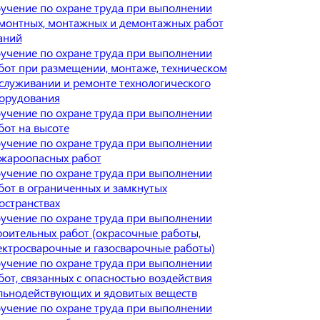
учение по охране труда при выполнении
монтных, монтажных и демонтажных работ
аний
учение по охране труда при выполнении
бот при размещении, монтаже, техническом
служивании и ремонте технологического
орудования
учение по охране труда при выполнении
бот на высоте
учение по охране труда при выполнении
жароопасных работ
учение по охране труда при выполнении
бот в ограниченных и замкнутых
остранствах
учение по охране труда при выполнении
роительных работ (окрасочные работы,
ектросварочные и газосварочные работы)
учение по охране труда при выполнении
бот, связанных с опасностью воздействия
льнодействующих и ядовитых веществ
учение по охране труда при выполнении