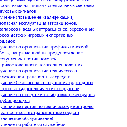
тройствами для подачи специальных световых
звуковых сигналов
учение (повышение квалификации)
зопасная эксплуатация аттракционов,
вапарков и водных аттракционов, веревочных
рков, детских игровых и спортивных
ощадок
учение по организации профилактической
боты, направленной на предупреждение
еступлений против половой
прикосновенности несовершеннолетних
учение по организации технического
служивания транспортных средств
учение безопасная эксплуатация судоходных
портовых гидротехнических сооружени
учение по поверке и калибровки резервуаров
трубопроводов
учение экспертов по техническому контролю
диагностике автотранспортных средств
ехническое обслуживание)
учение по работе со служебной