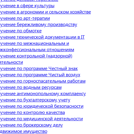
учение в сфере культуры
учение в агрономии и сельском хозяйстве
учение по арт-терапии
учение бережливому производству
учение по обмотке
учение технической документации в IT
учение по межнациональным и
жконфессиональным отношениям
учение контрольной (надзорной)
ятельности
учение по программе Честный знак
учение по программе Чистый воздух
учение по горноспасательным работам
учение по водным ресурсам
учение антимонопольному комплаенсу
учение по бухгалтерскому учету
учение по юридической безопасности
учение по контролю качества
учение по медицинской деятельности
учение по брокерскому делу
движимое имущество