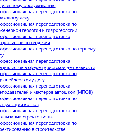
циальному обслуживанию
офессиональная переподготовка по
раховому делу
офессиональная переподготовка по
женерной геологии и гидрогеологии
офессиональная переподготовка
ециалистов по геодезии
офессиональная переподготовка по горному
лу
офессиональная переподготовка
ециалистов в сфере туристской деятельности
офессиональная переподготовка по
ркшейдерскому делу
офессиональная переподготовка
еподавателей и мастеров автошкол (МПОВ)
офессиональная переподготовка по
сплуатации котлов
офессиональная переподготовка по
ганизации строительства
офессиональная переподготовка по
оектированию в строительстве