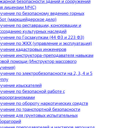
жарной безопасности зданий и сооружений
ля лицензии МЧС)
учение по безопасному ведению горных
бот (маркшейдерское дело)
учение по реставрации, консервации и
ссозданию культурных наследий
учение по Госзакупкам (44 ФЗ и 223 ФЗ)
учение по ЖКХ (управление и эксплуатация)
учение кадастровых инженеров
учение инструктора-преподавателя навыкам
рвой помощи (Инструктор массового
учения)
учение по электробезопасности на 2, 3, 4 и 5
уппу
учение изыскателей
учение по безопасной работе с
кроорганизмами
учение по обороту наркотических средств
учение по транспортной безопасности
учение для грунтовых испытательных
бораторий
учение преподавателей и мастеров автошкол