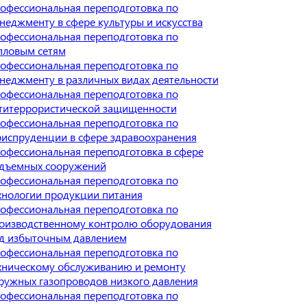
офессиональная переподготовка по
неджменту в сфере культуры и искусства
офессиональная переподготовка по
пловым сетям
офессиональная переподготовка по
неджменту в различных видах деятельности
офессиональная переподготовка по
титеррористической защищенности
офессиональная переподготовка по
испруденции в сфере здравоохранения
офессиональная переподготовка в сфере
дъемных сооружений
офессиональная переподготовка по
хнологии продукции питания
офессиональная переподготовка по
оизводственному контролю оборудования
д избыточным давлением
офессиональная переподготовка по
хническому обслуживанию и ремонту
ружных газопроводов низкого давления
офессиональная переподготовка по