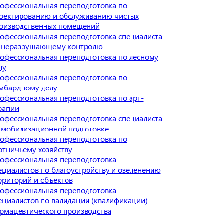
офессиональная переподготовка по
оектированию и обслуживанию чистых
оизводственных помещений
офессиональная переподготовка специалиста
 неразрушающему контролю
офессиональная переподготовка по лесному
лу
офессиональная переподготовка по
мбардному делу
офессиональная переподготовка по арт-
рапии
офессиональная переподготовка специалиста
 мобилизационной подготовке
офессиональная переподготовка по
отничьему хозяйству
офессиональная переподготовка
ециалистов по благоустройству и озеленению
рриторий и объектов
офессиональная переподготовка
ециалистов по валидации (квалификации)
рмацевтического производства