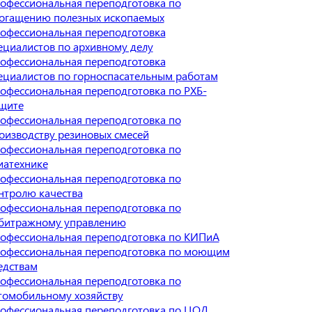
офессиональная переподготовка по
огащению полезных ископаемых
офессиональная переподготовка
ециалистов по архивному делу
офессиональная переподготовка
ециалистов по горноспасательным работам
офессиональная переподготовка по РХБ-
щите
офессиональная переподготовка по
оизводству резиновых смесей
офессиональная переподготовка по
иатехнике
офессиональная переподготовка по
нтролю качества
офессиональная переподготовка по
битражному управлению
офессиональная переподготовка по КИПиА
офессиональная переподготовка по моющим
едствам
офессиональная переподготовка по
томобильному хозяйству
офессиональная переподготовка по ЦОД