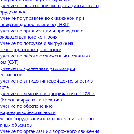
учение по безопасной эксплуатации газового
орудования
учение по управлению скважиной при
зонефтеводопроявлениях (ГНВП)
учение по организации и проведению
оизводственного контроля
учение по погрузке и выгрузке на
лезнодорожном транспорте
учение по работе с сжиженным (сжатым)
зом (СУГ)
учение по хранению и утилизации
еприпасов
учение по антидопинговой деятельности в
орте
учение по лечению и профилактике COVID-
 (Коронавирусная инфекция)
учение по обеспечению
жаровзрывобезопасности
ектрооборудования и молниезащиты особо
жных объектов
учение по организации дорожного движения