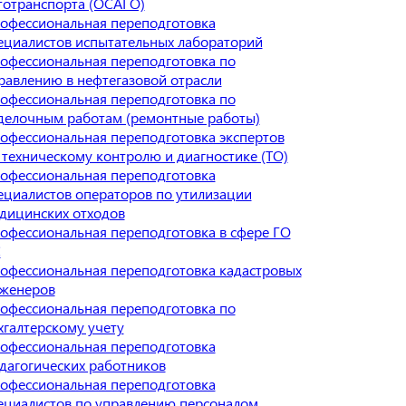
тотранспорта (ОСАГО)
офессиональная переподготовка
ециалистов испытательных лабораторий
офессиональная переподготовка по
равлению в нефтегазовой отрасли
офессиональная переподготовка по
делочным работам (ремонтные работы)
офессиональная переподготовка экспертов
 техническому контролю и диагностике (ТО)
офессиональная переподготовка
ециалистов операторов по утилизации
дицинских отходов
офессиональная переподготовка в сфере ГО
С
офессиональная переподготовка кадастровых
женеров
офессиональная переподготовка по
хгалтерскому учету
офессиональная переподготовка
дагогических работников
офессиональная переподготовка
ециалистов по управлению персоналом