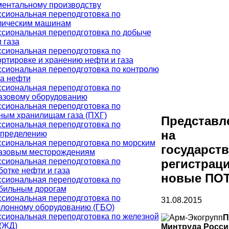
ментальному производству
сиональная переподготовка по
лическим машинам
сиональная переподготовка по добыче
 газа
сиональная переподготовка по
ртировке и хранению нефти и газа
сиональная переподготовка по контролю
ва нефти
сиональная переподготовка по
азовому оборудованию
сиональная переподготовка по
ным хранилищам газа (ПХГ)
Представл
сиональная переподготовка по
на
спределению
сиональная переподготовка по морским
государст
азовым месторождениям
сиональная переподготовка по
регистрац
отке нефти и газа
новые ПО
сиональная переподготовка по
бильным дорогам
сиональная переподготовка по
31.08.2015
ллонному оборудованию (ГБО)
сиональная переподготовка по железной
П
 (ЖД)
Минтруда Росси