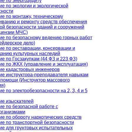
ие по энергоаудиту
е по экологии и экологической
сности
е по монтажу, техническому
иванию и ремонту средств обеспечения
ой безопасности зданий и сооружений
ицензии МЧС)
ие по безопасному ведению горных работ
ейдерское дело)
е по реставрации, консервации и
данию культурных наследий
е по Госзакупкам (44 ФЗ и 223 ФЗ)
ие по ЖКХ (управление и эксплуатация)
ие кадастровых инженеров
ие инструктора-преподавателя навыкам
 помощи (Инструктор массового
ия)
е по электробезопасности на 2, 3, 4 и 5
ие изыскателей
е по безопасной работе с
рганизмами
е по обороту наркотических средств
ие по транспортной безопасности
ие для грунтовых испытательных