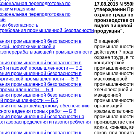
сиональная переподготовка по
17.08.2015 N 550
нским изделиям
утверждении Пр
сиональная переподготовка по
охране труда пр
гии
производстве о
ая безопасность
видов пищевой
требования промышленной безопасности
продукции".
В пищевой
ания промышленной безопасности в
промышленности
ской, нефтехимической и
действуют 7 прав
азоперерабатывающей промышленности
охране труда, в т
кондитерской
ания промышленной безопасности в
промышленности,
ой и газовой промышленности — Б.2
промышленности,
ания промышленной безопасности в
масложировой
ургической промышленности — Б.3
промышленности,
ания промышленной безопасности в
хлебопекарной и
 промышленности — Б.4
макаронной
ания промышленной безопасности в
промышленности,
ой промышленности — Б.5
организаций
ания по маркшейдерскому обеспечению
крахмалопаточно
ного ведения горных работ — Б.6
промышленности,
ания промышленной безопасности на
производстве спи
х газораспределения и газопотребления
водки, коньяка, в
соков, при произ
ания промышленной безопасности к