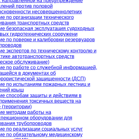
, направленной на предупреждение
плений против половой
основенности несовершеннолетних
е по организации технического
ивания транспортных средств
ие безопасная эксплуатация судоходных
овых гидротехнических сооружени
ие по поверке и калибровки резервуаров
опроводов
е экспертов по техническому контролю и
стике автотранспортных средств
ческое обслуживание)
ие по работе со служебной информацией,
ащейся в документах об
ррористической защищенности (ДСП)
ие по испытаниям пожарных лестниц и
ений крыш
ие способам защиты и действиям в
 применения токсичных веществ на
 (территории)
ие методам работы на
спекционном оборудовании для
ования трубопроводов
ие по реализации социальных услуг
ие по обязательному медицинскому