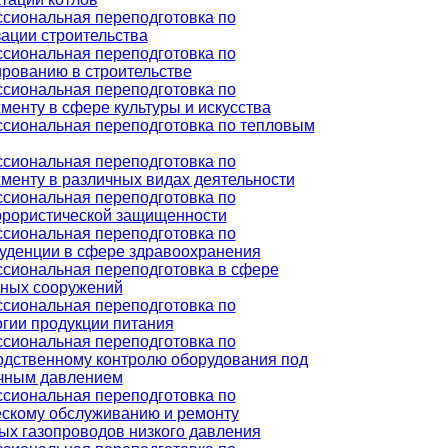
сиональная переподготовка по
ации строительства
сиональная переподготовка по
ированию в строительстве
сиональная переподготовка по
енту в сфере культуры и искусства
сиональная переподготовка по тепловым
сиональная переподготовка по
менту в различных видах деятельности
сиональная переподготовка по
ррористической защищенности
сиональная переподготовка по
уденции в сфере здравоохранения
сиональная переподготовка в сфере
ных сооружений
сиональная переподготовка по
огии продукции питания
сиональная переподготовка по
одственному контролю оборудования под
чным давлением
сиональная переподготовка по
ескому обслуживанию и ремонту
ых газопроводов низкого давления