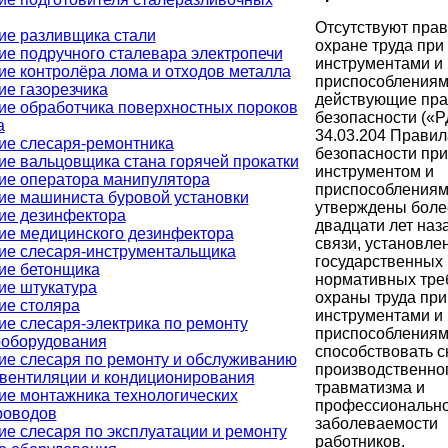
Отсутствуют прав
ие разливщика стали
охране труда при
ие подручного сталевара электропечи
инструментами и
ие контролёра лома и отходов металла
приспособлениям
ие газорезчика
действующие пра
ие обработчика поверхностных пороков
безопасности («Р
а
34.03.204 Правил
ие слесаря-ремонтника
безопасности при
ие вальцовщика стана горячей прокатки
инструментом и
ие оператора манипулятора
приспособлениям
ие машиниста буровой установки
утверждены боле
ие дезинфектора
двадцати лет наза
ие медицинского дезинфектора
связи, установле
ие слесаря-инструментальщика
государственных
ие бетонщика
нормативных тре
ие штукатура
охраны труда при
ие столяра
инструментами и
ие слесаря-электрика по ремонту
приспособлениям
ооборудования
способствовать 
ие слесаря по ремонту и обслуживанию
производственно
 вентиляции и кондиционирования
травматизма и
ие монтажника технологических
профессиональн
роводов
заболеваемости
е слесаря по эксплуатации и ремонту
работников.