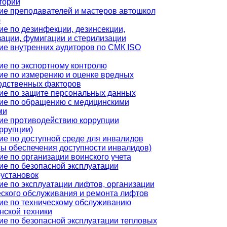
торий
ие преподавателей и мастеров автошкол
)
ие по дезинфекции, дезинсекции,
зации, фумигации и стерилизации
ие внутренних аудиторов по СМК ISO
ие по экспортному контролю
ие по измерению и оценке вредных
одственных факторов
ие по защите персональных данных
ие по обращению с медицинскими
ми
ие противодействию коррупции
ррупции)
ие по доступной среде для инвалидов
сы обеспечения доступности инвалидов)
е по организации воинского учета
ие по безопасной эксплуатации
оустановок
ие по эксплуатации лифтов, организации
еского обслуживания и ремонта лифтов
ие по техническому обслуживанию
нской техники
ие по безопасной эксплуатации тепловых