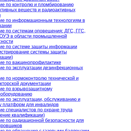
ие по контролю и пломбированию
ктивных веществ и радиоактивных
в
ие по информационным технологиям в
вании
ие по системам оповещения: ДГС, ГГС,
ОУЭ в области промышленной
сности
ие по системе защиты информации
истрирование системы защиты
ации)
ие по вакцинопрофилактике
ие по эксплуатации дезинфекционных
ие по нормоконтролю технической и
укторской документации
ие по взрывозащитному
ооборудованию
ие по эксплуатации, обслуживанию и
у платформ для инвалидов
ие специалистов по охране труда
ение квалификации)
ие по радиационной безопасности для
ировщиков
ие по обращению с газовыми баллонами