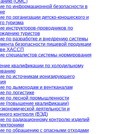
ванию (ОМС)
ие по информационной безопасности в
не
ие по организации детско-юношеского и
го туризма
ие инструкторов-проводников по
ождению туристов
ие по разработке и внедрению системы
мента безопасности пищевой продукции
ове ХАССП
ие специалистов системы нормирования
ние квалификации по холодильному
ованию
ие по источникам ионизирующего
ния
ие по дымоходам и вентканалам
е по логистике
ие по лесной промышленности
ие (повышение квалификации)
экономической деятельности и
нного контроля (ВЭД)
ие по радиационному контролю изделий
лектроники
ие по обращению с опасными отходами