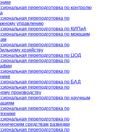
хнике
сиональная переподготовка по контролю
ва
сиональная переподготовка по
ажному управлению
сиональная переподготовка по КИПиА
сиональная переподготовка по моющим
вам
сиональная переподготовка по
бильному хозяйству
сиональная переподготовка по ЦОД
сиональная переподготовка по
рафии
сиональная переподготовка по
онике
сиональная переподготовка по БАД
сиональная переподготовка по
ному производству
сиональная переподготовка по научным
зациям
сиональная переподготовка по
технике
сиональная переподготовка по
ехническим средствам разведки
сиональная переподготовка по