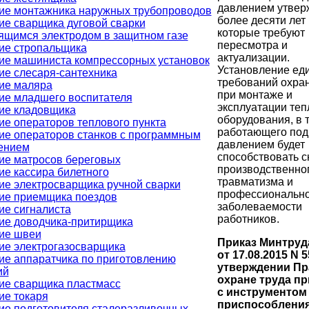
давлением утве
ие монтажника наружных трубопроводов
более десяти лет 
ие сварщика дуговой сварки
которые требуют
ящимся электродом в защитном газе
пересмотра и
ие стропальщика
актуализации.
ие машиниста компрессорных установок
Установление ед
ие слесаря-сантехника
требований охра
ие маляра
при монтаже и
ие младшего воспитателя
эксплуатации теп
ие кладовщика
оборудования, в 
ие операторов теплового пункта
работающего под
ие операторов станков с программным
давлением будет
ением
способствовать 
ие матросов береговых
производственно
ие кассира билетного
травматизма и
ие электросварщика ручной сварки
профессиональн
ие приемщика поездов
заболеваемости
ие сигналиста
работников.
ие доводчика-притирщика
ие швеи
Приказ Минтруд
ие электрогазосварщика
от 17.08.2015 N 
ие аппаратчика по приготовлению
утверждении Пр
ий
охране труда пр
ие сварщика пластмасс
с инструментом
ие токаря
приспособления
ие подготовителя сталеразливочных