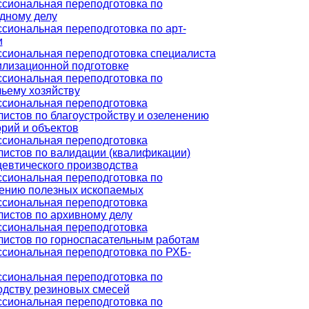
сиональная переподготовка по
дному делу
сиональная переподготовка по арт-
и
сиональная переподготовка специалиста
илизационной подготовке
сиональная переподготовка по
чьему хозяйству
сиональная переподготовка
истов по благоустройству и озеленению
рий и объектов
сиональная переподготовка
листов по валидации (квалификации)
евтического производства
сиональная переподготовка по
ению полезных ископаемых
сиональная переподготовка
листов по архивному делу
сиональная переподготовка
листов по горноспасательным работам
сиональная переподготовка по РХБ-
сиональная переподготовка по
одству резиновых смесей
сиональная переподготовка по