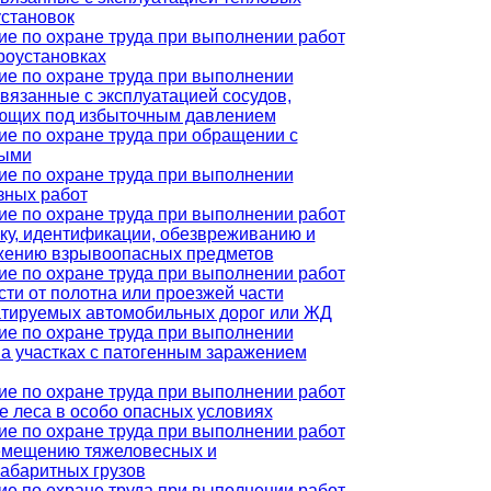
установок
ие по охране труда при выполнении работ
роустановках
ие по охране труда при выполнении
связанные с эксплуатацией сосудов,
ющих под избыточным давлением
ие по охране труда при обращении с
ыми
ие по охране труда при выполнении
зных работ
ие по охране труда при выполнении работ
ку, идентификации, обезвреживанию и
жению взрывоопасных предметов
ие по охране труда при выполнении работ
сти от полотна или проезжей части
атируемых автомобильных дорог или ЖД
ие по охране труда при выполнении
на участках с патогенным заражением
ие по охране труда при выполнении работ
е леса в особо опасных условиях
ие по охране труда при выполнении работ
емещению тяжеловесных и
габаритных грузов
ие по охране труда при выполнении работ