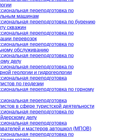
логии
сиональная переподготовка по
ельным машинам
сиональная переподготовка по бурению
нту скважин
сиональная переподготовка по
зации перевозок
сиональная переподготовка по
ьному обслуживанию
сиональная переподготовка по
вому делу
сиональная переподготовка по
ной геологии и гидрогеологии
сиональная переподготовка
истов по геодезии
сиональная переподготовка по горному
сиональная переподготовка
истов в сфере туристской деятельности
сиональная переподготовка по
йдерскому делу
сиональная переподготовка
авателей и мастеров автошкол (МПОВ)
сиональная переподготовка по
тации котлов