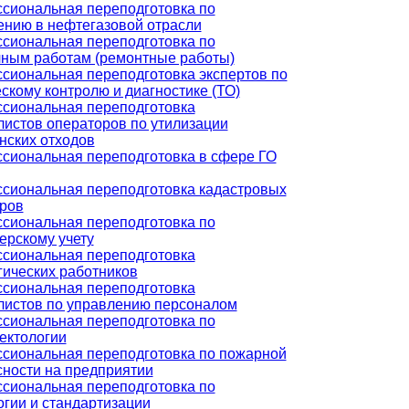
сиональная переподготовка по
ению в нефтегазовой отрасли
сиональная переподготовка по
чным работам (ремонтные работы)
сиональная переподготовка экспертов по
скому контролю и диагностике (ТО)
сиональная переподготовка
листов операторов по утилизации
нских отходов
сиональная переподготовка в сфере ГО
сиональная переподготовка кадастровых
ров
сиональная переподготовка по
ерскому учету
сиональная переподготовка
гических работников
сиональная переподготовка
листов по управлению персоналом
сиональная переподготовка по
ектологии
сиональная переподготовка по пожарной
сности на предприятии
сиональная переподготовка по
огии и стандартизации