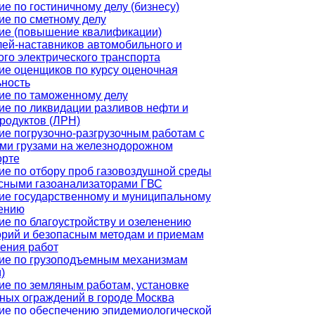
е по гостиничному делу (бизнесу)
ие по сметному делу
ие (повышение квалификации)
лей-наставников автомобильного и
го электрического транспорта
ие оценщиков по курсу оценочная
ьность
ие по таможенному делу
ие по ликвидации разливов нефти и
родуктов (ЛРН)
ие погрузочно-разгрузочным работам с
ми грузами на железнодорожном
орте
ие по отбору проб газовоздушной среды
сными газоанализаторами ГВС
ие государственному и муниципальному
ению
ие по благоустройству и озеленению
орий и безопасным методам и приемам
ения работ
ие по грузоподъемным механизмам
)
ие по земляным работам, установке
ных ограждений в городе Москва
ие по обеспечению эпидемиологической