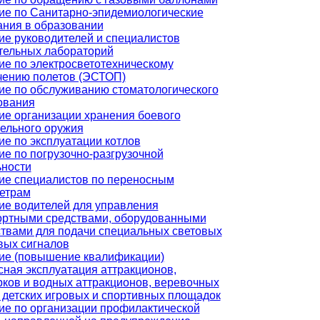
ие по Санитарно-эпидемиологические
ания в образовании
ие руководителей и специалистов
тельных лабораторий
ие по электросветотехническому
чению полетов (ЭСТОП)
ие по обслуживанию стоматологического
ования
ие организации хранения боевого
рельного оружия
е по эксплуатации котлов
е по погрузочно-разгрузочной
ьности
ие специалистов по переносным
етрам
ие водителей для управления
ортными средствами, оборудованными
ствами для подачи специальных световых
вых сигналов
ие (повышение квалификации)
сная эксплуатация аттракционов,
рков и водных аттракционов, веревочных
 детских игровых и спортивных площадок
ие по организации профилактической