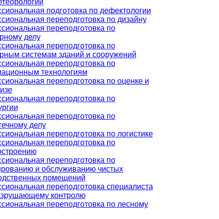
етеорологии
сиональная подготовка по дефектологии
сиональная переподготовка по дизайну
сиональная переподготовка по
рному делу
сиональная переподготовка по
рным системам зданий и сооружений
сиональная переподготовка по
ационным технологиям
сиональная переподготовка по оценке и
изе
сиональная переподготовка по
ургии
сиональная переподготовка по
течному делу
сиональная переподготовка по логистике
сиональная переподготовка по
строению
сиональная переподготовка по
ированию и обслуживанию чистых
одственных помещений
сиональная переподготовка специалиста
азрушающему контролю
сиональная переподготовка по лесному