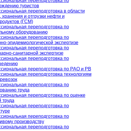
сиональная переподготовка по
ождению туристов
сиональная переподготовка в области
 хранения и отгрузки нефти и
родуктов (ГСМ)
сиональная переподготовка по
льному оборудованию
сиональная переподготовка по
рно-эпидемиологической экспертизе
сиональная переподготовка по
нарно-санитарной экспертизе
сиональная переподготовка по
ведению
сиональная переподготовка по РАО и РВ
сиональная переподготовка технологиям
еревозок
сиональная переподготовка по
ованию труда
сиональная переподготовка по оценке
 труда
сиональная переподготовка по
ктуре
сиональная переподготовка по
ивому производству
сиональная переподготовка по