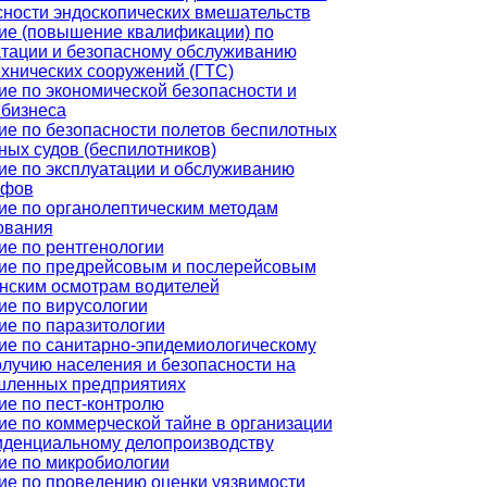
сности эндоскопических вмешательств
ие (повышение квалификации) по
атации и безопасному обслуживанию
ехнических сооружений (ГТС)
ие по экономической безопасности и
 бизнеса
ие по безопасности полетов беспилотных
ных судов (беспилотников)
ие по эксплуатации и обслуживанию
афов
ие по органолептическим методам
ования
ие по рентгенологии
ие по предрейсовым и послерейсовым
нским осмотрам водителей
ие по вирусологии
ие по паразитологии
ие по санитарно-эпидемиологическому
олучию населения и безопасности на
ленных предприятиях
ие по пест-контролю
ие по коммерческой тайне в организации
иденциальному делопроизводству
ие по микробиологии
ие по проведению оценки уязвимости