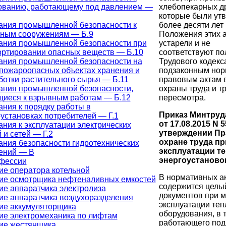
хлебопекарных д
ованию, работающему под давлением —
которые были ут
более десяти лет 
ания промышленной безопасности к
Положения этих 
ным сооружениям — Б.9
устарели и не
ания промышленной безопасности при
соответствуют п
ортировании опасных веществ — Б.10
Трудового кодекс
ания промышленной безопасности на
подзаконным но
пожароопасных объектах хранения и
правовым актам 
отки растительного сырья — Б.11
охраны труда и т
ания промышленной безопасности,
пересмотра.
щиеся к взрывным работам — Б.12
ния к порядку работы в
Приказ Минтруд
установках потребителей — Г.1
от 17.08.2015 N 
ния к эксплуатации электрических
утверждении Пр
 и сетей — Г.2
охране труда пр
ания безопасности гидротехнических
эксплуатации т
ений — В
энергоустановок
фессии
ие оператора котельной
В нормативных а
ие осмотрщика нефтеналивных емкостей
содержится целы
ие аппаратчика электролиза
документов при м
ие аппаратчика воздухоразделения
эксплуатации теп
ие аккумуляторщика
оборудования, в 
ие электромеханика по лифтам
работающего под
ие жестянщика