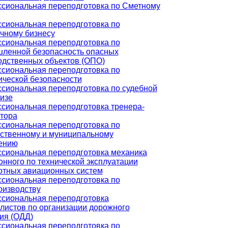
сиональная переподготовка по Сметному
сиональная переподготовка по
ичному бизнесу
сиональная переподготовка по
ленной безопасность опасных
одственных объектов (ОПО)
сиональная переподготовка по
ической безопасности
сиональная переподготовка по судебной
изе
сиональная переподготовка тренера-
ктора
сиональная переподготовка по
рственному и муниципальному
ению
сиональная переподготовка механика
нного по технической эксплуатации
отных авиационных систем
сиональная переподготовка по
оизводству
сиональная переподготовка
листов по организации дорожного
ия (ОДД)
сиональная переподготовка по