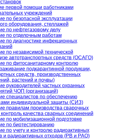
установок
ие первой помощи работниками
вательных учреждений
ие по безопасной эксплуатации
ого оборудования, стеллажей
ие по нефтегазовому делу
ие по отделочным работам
ие по диагностике инфекционных
ваний
ие по независимой технической
тизе автотранспортных средств (ОСАГО)
ие по фитосанитарному контролю
араживание подкарантинной продукции,
ортных средств, производственных
ний, растений и почвы)
ие руководителей частных охранных
иятий ЧОП (организаций)
ие специалистов по обеспечению
вами индивидуальной защиты (СИЗ)
ие правилам производства сварочных
 контроль качества сварных соединений
ие по мобилизационной подготовке
ие по биотестированию
е по учету и контролю радиоактивных
в и радиоактивных отходов (РВ и РАО)