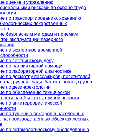
ие оценке и управлению
сиональными рисками по охране труда
иология
ие по транспортированию, хранению
биологических лекарственных
атов
ие безопасным методам и приемам
при эксплуатации лазерного
ования
ие по экспертизе временной
оспособности
ие по сестринскому делу
ие по паллиативной помощи
ие по лабораторной диагностике
ие по досмотру пассажиров, посетителей
нала, ручной клади, багажа, почты, грузов
ие по дезинфектологии
ие по обеспечению технической
ности на объектах атомной энергии
ие по антитеррористической
нности
ие по тушению пожаров в населенных
, на производственных объектах лесных
в
ие по энтомологическому обследованию