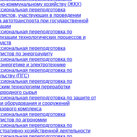
о-коммунальному хозяйству (ЖКХ)
сиональная переподготовка
листов, участвующих в проведении
а автотранспорта при государственной
рации
сиональная переподготовка по
тизации технологических процессов и
одств
сиональная переподготовка
истов по энергоаудиту
сиональная переподготовка по
энергетике и электротехнике
сиональная переподготовка по
льству (ПГС)
сиональная переподготовка по
ским технологиям переработки
дородного сырья
сиональная переподготовка по защите от
ии оборудования и сооружений
азового комплекса
сиональная переподготовка
листов по агрономии
сиональная переподготовка по
стративно-хозяйственной деятельности
сиональная переподготовка по