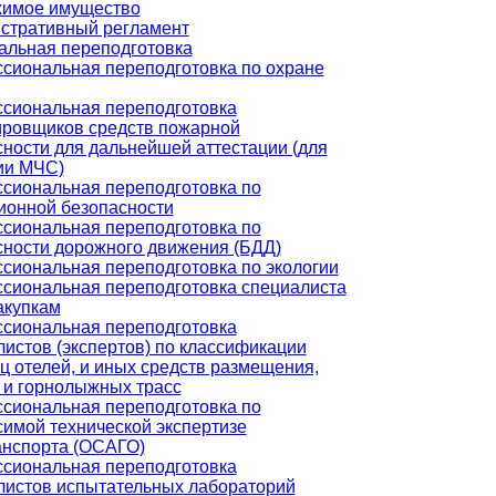
имое имущество
стративный регламент
льная переподготовка
сиональная переподготовка по охране
сиональная переподготовка
ировщиков средств пожарной
ности для дальнейшей аттестации (для
ии МЧС)
сиональная переподготовка по
ионной безопасности
сиональная переподготовка по
сности дорожного движения (БДД)
сиональная переподготовка по экологии
сиональная переподготовка специалиста
акупкам
сиональная переподготовка
истов (экспертов) по классификации
ц отелей, и иных средств размещения,
 и горнолыжных трасс
сиональная переподготовка по
симой технической экспертизе
анспорта (ОСАГО)
сиональная переподготовка
листов испытательных лабораторий