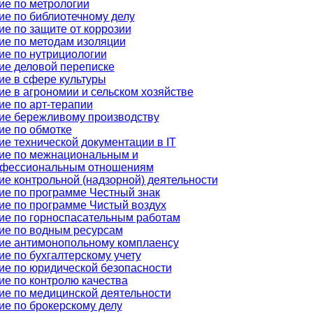
ие по метрологии
ие по библиотечному делу
е по защите от коррозии
ие по методам изоляции
ие по нутрициологии
ие деловой переписке
ие в сфере культуры
е в агрономии и сельском хозяйстве
ие по арт-терапии
ие бережливому производству
ие по обмотке
е технической документации в IT
ие по межнациональным и
фессиональным отношениям
е контрольной (надзорной) деятельности
ие по программе Честный знак
ие по программе Чистый воздух
ие по горноспасательным работам
ие по водным ресурсам
ие антимонопольному комплаенсу
е по бухгалтерскому учету
ие по юридической безопасности
ие по контролю качества
ие по медицинской деятельности
ие по брокерскому делу