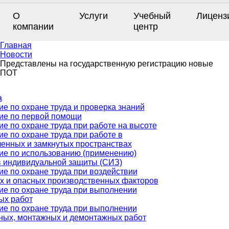
О
Услуги
Учебный
Лиценз
компании
центр
Главная
Новости
Представлены на государственную регистрацию новые
ПОТ
а
е по охране труда и проверка знаний
ие по первой помощи
е по охране труда при работе на высоте
е по охране труда при работе в
ченных и замкнутых пространствах
ие по использованию (применению)
в индивидуальной защиты (СИЗ)
е по охране труда при воздействии
х и опасных производственных факторов
ие по охране труда при выполнении
ых работ
ие по охране труда при выполнении
ных, монтажных и демонтажных работ