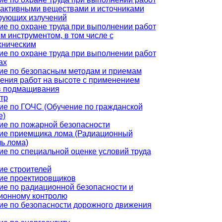
оактивными веществами и источниками
рующих излучений
ие по охране труда при выполнении работ
м инструментом, в том числе с
хническим
ие по охране труда при выполнении работ
ах
ие по безопасным методам и приемам
ения работ на высоте с применением
в подмащивания
тр
ие по ГОЧС (Обучение по гражданской
е)
ие по пожарной безопасности
ие приемщика лома (Радиационный
ь лома)
ие по специальной оценке условий труда
ие строителей
ие проектировщиков
ие по радиационной безопасности и
ионному контролю
ие по безопасности дорожного движения