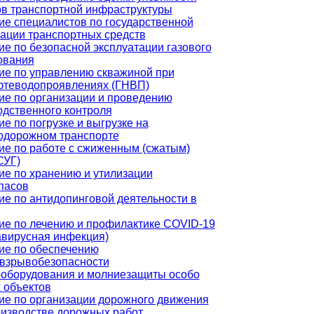
ов транспортной инфраструктуры
ие специалистов по государственной
рации транспортных средств
е по безопасной эксплуатации газового
ования
ие по управлению скважиной при
фтеводопроявлениях (ГНВП)
ие по организации и проведению
одственного контроля
е по погрузке и выгрузке на
одорожном транспорте
ие по работе с сжиженным (сжатым)
СУГ)
ие по хранению и утилизации
пасов
ие по антидопинговой деятельности в
ие по лечению и профилактике COVID-19
авирусная инфекция)
ие по обеспечению
взрывобезопасности
ооборудования и молниезащиты особо
 объектов
ие по организации дорожного движения
оизводстве дорожных работ