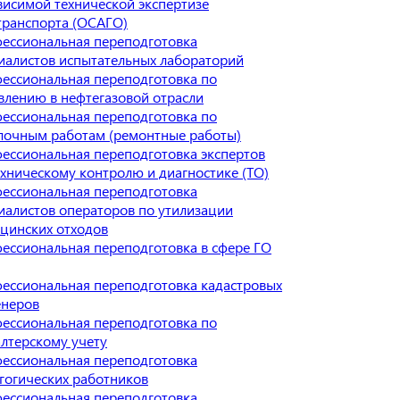
висимой технической экспертизе
транспорта (ОСАГО)
ессиональная переподготовка
иалистов испытательных лабораторий
ессиональная переподготовка по
влению в нефтегазовой отрасли
ессиональная переподготовка по
лочным работам (ремонтные работы)
ессиональная переподготовка экспертов
ехническому контролю и диагностике (ТО)
ессиональная переподготовка
иалистов операторов по утилизации
цинских отходов
ессиональная переподготовка в сфере ГО
ессиональная переподготовка кадастровых
неров
ессиональная переподготовка по
алтерскому учету
ессиональная переподготовка
гогических работников
ессиональная переподготовка