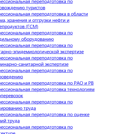
ессиональная переподготовка по
овождению туристов
ессиональная переподготовка в области
ма, хранения и отгрузки нефти и
епродуктов (ГСМ)
ессиональная переподготовка по
дильному оборудованию
ессиональная переподготовка по
тарно-эпидемиологической экспертизе
ессиональная переподготовка по
ринарно-санитарной экспертизе
ессиональная переподготовка по
роведению
ессиональная переподготовка по РАО и РВ
ессиональная переподготовка технологиям
оперевозок
ессиональная переподготовка по
ированию труда
ессиональная переподготовка по оценке
вий труда
ессиональная переподготовка по
тектуре