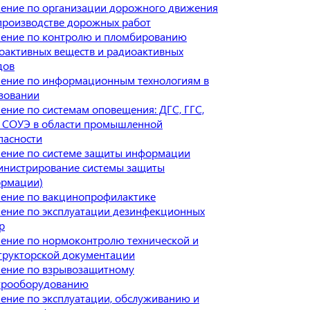
ение по организации дорожного движения
производстве дорожных работ
ение по контролю и пломбированию
оактивных веществ и радиоактивных
дов
ение по информационным технологиям в
зовании
ение по системам оповещения: ДГС, ГГС,
 СОУЭ в области промышленной
пасности
ение по системе защиты информации
инистрирование системы защиты
рмации)
ение по вакцинопрофилактике
ение по эксплуатации дезинфекционных
р
ение по нормоконтролю технической и
трукторской документации
ение по взрывозащитному
трооборудованию
ение по эксплуатации, обслуживанию и