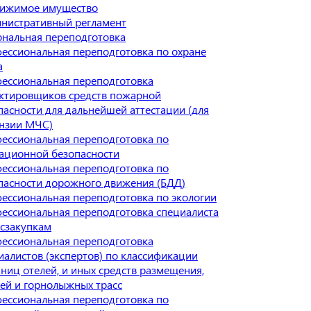
ижимое имущество
нистративный регламент
нальная переподготовка
ессиональная переподготовка по охране
а
ессиональная переподготовка
ктировщиков средств пожарной
пасности для дальнейшей аттестации (для
нзии МЧС)
ессиональная переподготовка по
ационной безопасности
ессиональная переподготовка по
пасности дорожного движения (БДД)
ессиональная переподготовка по экологии
ессиональная переподготовка специалиста
осзакупкам
ессиональная переподготовка
иалистов (экспертов) по классификации
иниц отелей, и иных средств размещения,
ей и горнолыжных трасс
ессиональная переподготовка по