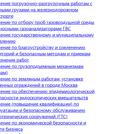
ение погрузочно-разгрузочным работам с
ными грузами на железнодорожном
спорте
ение по отбору проб газовоздушной среды
носными газоанализаторами ГВС
ение государственному и муниципальному
влению
ение по благоустройству и озеленению
иторий и безопасным методам и приемам
лнения работ
ение по грузоподъемным механизмам
нам)
ение по земляным работам, установке
енных ограждений в городе Москва
ение по обеспечению эпидемиологической
пасности эндоскопических вмешательств
ение (повышение квалификации) по
луатации и безопасному обслуживанию
отехнических сооружений (ГТС)
ение по экономической безопасности и
те бизнеса