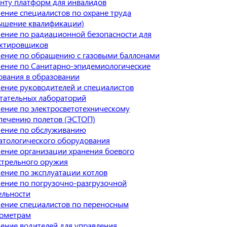
нту платформ для инвалидов
ение специалистов по охране труда
ышение квалификации)
ение по радиационной безопасности для
ктировщиков
ение по обращению с газовыми баллонами
ение по Санитарно-эпидемиологические
ования в образовании
ение руководителей и специалистов
тательных лабораторий
ение по электросветотехническому
печению полетов (ЭСТОП)
ение по обслуживанию
атологического оборудования
ение организации хранения боевого
стрельного оружия
ение по эксплуатации котлов
ение по погрузочно-разгрузочной
ельности
ение специалистов по переносным
ометрам
ение водителей для управления