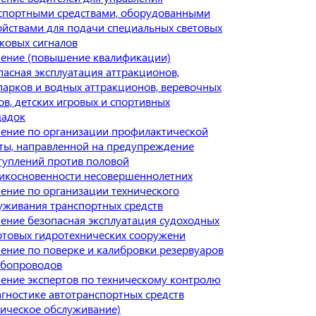
спортными средствами, оборудованными
ойствами для подачи специальных световых
уковых сигналов
ение (повышение квалификации)
пасная эксплуатация аттракционов,
парков и водных аттракционов, веревочных
ов, детских игровых и спортивных
адок
ение по организации профилактической
ты, направленной на предупреждение
туплений против половой
икосновенности несовершеннолетних
ение по организации технического
уживания транспортных средств
ение безопасная эксплуатация судоходных
ртовых гидротехнических сооружени
ение по поверке и калибровки резервуаров
убопроводов
ение экспертов по техническому контролю
агностике автотранспортных средств
ническое обслуживание)