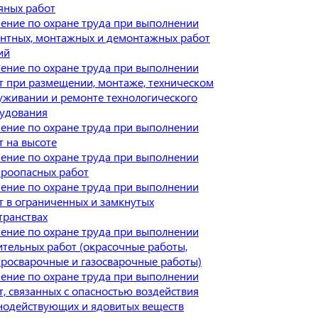
яных работ
ение по охране труда при выполнении
нтных, монтажных и демонтажных работ
ий
ение по охране труда при выполнении
т при размещении, монтаже, техническом
уживании и ремонте технологического
удования
ение по охране труда при выполнении
т на высоте
ение по охране труда при выполнении
роопасных работ
ение по охране труда при выполнении
т в ограниченных и замкнутых
транствах
ение по охране труда при выполнении
ительных работ (окрасочные работы,
тросварочные и газосварочные работы)
ение по охране труда при выполнении
т, связанных с опасностью воздействия
нодействующих и ядовитых веществ