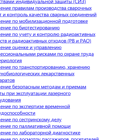
ствами индивидуальной защиты (СИЗ)
ение правилам производства сварочных
т и контроль качества сварных соединений
ение по мобилизационной подготовке
ение по биотестированию
ение по учету и контролю радиоактивных
ств и радиоактивных отходов (РВ и РАО)
ение оценке и управлению
ессиональными рисками по охране труда
ериология
ение по транспортированию, хранению
нобиологических лекарственных
аратов
ение безопасным методам и приемам
ты при эксплуатации лазерного
удования
ение по экспертизе временной
удоспособности
ение по сестринскому делу
ение по паллиативной помощи
ение по лабораторной диагностике
ение по досмотру пассажиров, посетителей