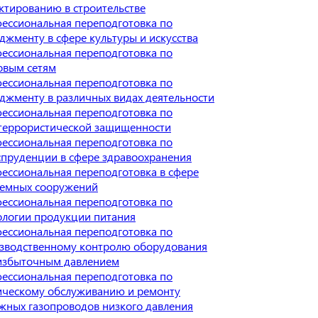
ктированию в строительстве
ессиональная переподготовка по
джменту в сфере культуры и искусства
ессиональная переподготовка по
овым сетям
ессиональная переподготовка по
джменту в различных видах деятельности
ессиональная переподготовка по
террористической защищенности
ессиональная переподготовка по
пруденции в сфере здравоохранения
ессиональная переподготовка в сфере
емных сооружений
ессиональная переподготовка по
ологии продукции питания
ессиональная переподготовка по
зводственному контролю оборудования
избыточным давлением
ессиональная переподготовка по
ическому обслуживанию и ремонту
жных газопроводов низкого давления