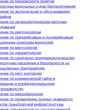
ение по безопасности полетов
илотных воздушных судов (беспилотников)
ение по эксплуатации и обслуживанию
графов
ение по органолептическим методам
едования
ение по рентгенологии
ение по предрейсовым и послерейсовым
цинским осмотрам водителей
ение по вирусологии
ение по паразитологии
ение по санитарно-эпидемиологическому
ополучию населения и безопасности на
ышленных предприятиях
ение по пест-контролю
ение по коммерческой тайне в
низации и конфиденциальному
производству
ение по микробиологии
ение по проведению оценки уязвимости
ктов транспортной инфраструктуры
ение специалистов по государственной