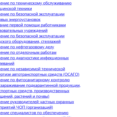
ение по техническому обслуживанию
цинской техники
ение по безопасной эксплуатации
овых энергоустановок
ание первой помощи работниками
зовательных учреждений
ение по безопасной эксплуатации
дского оборудования, стеллажей
ение по нефтегазовому делу
ение по отделочным работам
ение по диагностике инфекционных
леваний
ение по независимой технической
ертизе автотранспортных средств (ОСАГО)
ение по фитосанитарному контролю
ззараживание подкарантинной продукции,
спортных средств, производственных
щений, растений и почвы)
ение руководителей частных охранных
приятий ЧОП (организаций)
ение специалистов по обеспечению