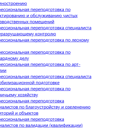
иностроению
ессиональная переподготовка по
ктированию и обслуживанию чистых
зводственных помещений
ессиональная переподготовка специалиста
еразрушающему контролю
ессиональная переподготовка по лесному
ессиональная переподготовка по
ардному делу
ессиональная переподготовка по арт-
пии
ессиональная переподготовка специалиста
обилизационной подготовке
ессиональная переподготовка по
ничьему хозяйству
ессиональная переподготовка
иалистов по благоустройству и озеленению
иторий и объектов
ессиональная переподготовка
иалистов по валидации (квалификации)