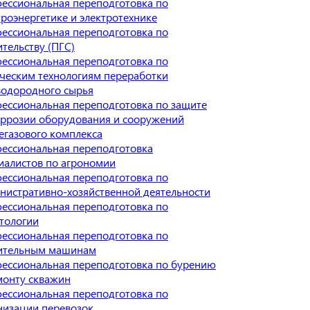
ессиональная переподготовка по
троэнергетике и электротехнике
ессиональная переподготовка по
ительству (ПГС)
ессиональная переподготовка по
ческим технологиям переработки
водородного сырья
ессиональная переподготовка по защите
оррозии оборудования и сооружений
егазового комплекса
ессиональная переподготовка
иалистов по агрономии
ессиональная переподготовка по
нистративно-хозяйственной деятельности
ессиональная переподготовка по
тологии
ессиональная переподготовка по
ительным машинам
ессиональная переподготовка по бурению
монту скважин
ессиональная переподготовка по
низации перевозок