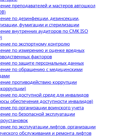
ение преподавателей и мастеров автошкол
ОВ)
ение по дезинфекции, дезинсекции,
тизации, фумигации и стерилизации
ение внутренних аудиторов по СМК ISO
)
ение по экспортному контролю
ение по измерению и оценке вредных
зводственных факторов
ение по защите персональных данных
ение по обращению с медицинскими
дами
ение противодействию коррупции
икоррупции)
ение по доступной среде для инвалидов
росы обеспечения доступности инвалидов)
ение по организации воинского учета
ение по безопасной эксплуатации
троустановок
ение по эксплуатации лифтов, организации
ического обслуживания и ремонта лифтов