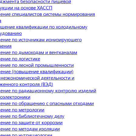
джмента безопасности пищевой
укции на основе ХАССП
ение специалистов системы нормирования
а
шение квалификации по холодильному
удованию
ение по источникам ионизирующего
чения
ение по дымоходам и вентканалам
ение по логистике
ение по лесной промышленности
ение (повышение квалификации)
неэкономической деятельности и
женного контроля (ВЭД)
ение по радиационному контролю изделий
оэлектроники
ение по обращению с опасными отходами
ение по метрологии
ение по библиотечному делу
ение по защите от коррозии
ение по методам изоляции
ение по нутрициологии