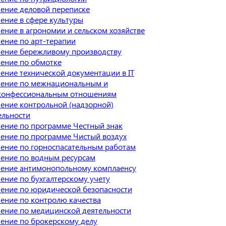
ение деловой переписке
ение в сфере культуры
ение в агрономии и сельском хозяйстве
ение по арт-терапии
ение бережливому производству
ение по обмотке
ение технической документации в IT
ение по межнациональным и
онфессиональным отношениям
ение контрольной (надзорной)
ельности
ение по программе Честный знак
ение по программе Чистый воздух
ение по горноспасательным работам
ение по водным ресурсам
ение антимонопольному комплаенсу
ение по бухгалтерскому учету
ение по юридической безопасности
ение по контролю качества
ение по медицинской деятельности
ение по брокерскому делу