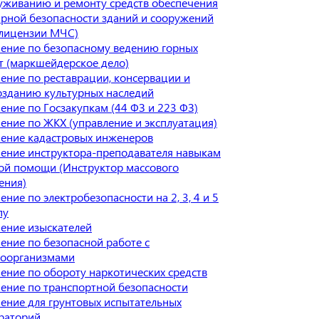
уживанию и ремонту средств обеспечения
рной безопасности зданий и сооружений
 лицензии МЧС)
ение по безопасному ведению горных
т (маркшейдерское дело)
ение по реставрации, консервации и
озданию культурных наследий
ение по Госзакупкам (44 ФЗ и 223 ФЗ)
ение по ЖКХ (управление и эксплуатация)
ение кадастровых инженеров
ение инструктора-преподавателя навыкам
ой помощи (Инструктор массового
ения)
ение по электробезопасности на 2, 3, 4 и 5
пу
ение изыскателей
ение по безопасной работе с
оорганизмами
ение по обороту наркотических средств
ение по транспортной безопасности
ение для грунтовых испытательных
раторий