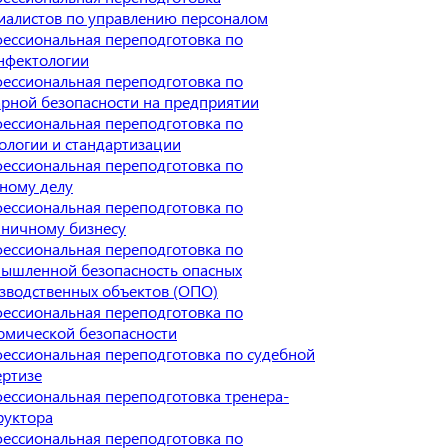
иалистов по управлению персоналом
ессиональная переподготовка по
нфектологии
ессиональная переподготовка по
рной безопасности на предприятии
ессиональная переподготовка по
ологии и стандартизации
ессиональная переподготовка по
ному делу
ессиональная переподготовка по
иничному бизнесу
ессиональная переподготовка по
ышленной безопасность опасных
зводственных объектов (ОПО)
ессиональная переподготовка по
омической безопасности
ессиональная переподготовка по судебной
ертизе
ессиональная переподготовка тренера-
руктора
ессиональная переподготовка по