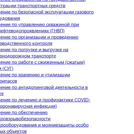
страции транспортных средств
ение по безопасной эксплуатации газового
удования
ение по управлению скважиной при
нефтеводопроявлениях (ГНВП)
ение по организации и проведению
зводственного контроля
ение по погрузке и выгрузке на
знодорожном транспорте
ение по работе с сжиженным (сжатым)
м (СУГ)
ение по хранению и утилизации
рипасов
ение по антидопинговой деятельности в
те
ение по лечению и профилактике COVID-
Коронавирусная инфекция)
ение по обеспечению
ровзрывобезопасности
трооборудования и молниезащиты особо
ых объектов