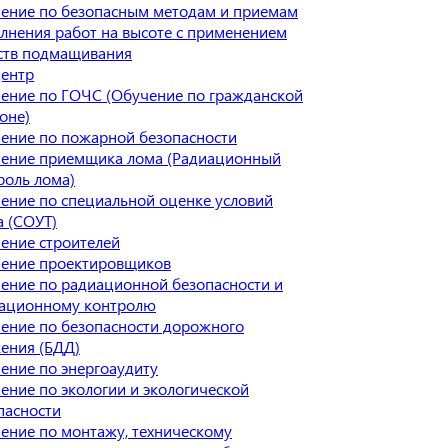
ение по безопасным методам и приемам
лнения работ на высоте с применением
ств подмащивания
ентр
ение по ГОЧС (Обучение по гражданской
оне)
ение по пожарной безопасности
ение приемщика лома (Радиационный
роль лома)
ение по специальной оценке условий
а (СОУТ)
ение строителей
ение проектировщиков
ение по радиационной безопасности и
ационному контролю
ение по безопасности дорожного
ения (БДД)
ение по энергоаудиту
ение по экологии и экологической
пасности
ение по монтажу, техническому