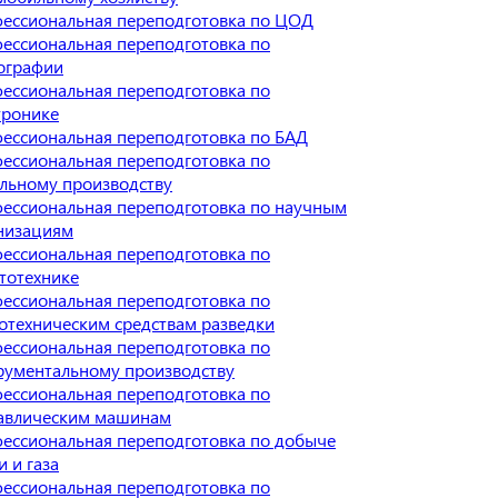
ессиональная переподготовка по ЦОД
ессиональная переподготовка по
ографии
ессиональная переподготовка по
тронике
ессиональная переподготовка по БАД
ессиональная переподготовка по
льному производству
ессиональная переподготовка по научным
низациям
ессиональная переподготовка по
тотехнике
ессиональная переподготовка по
отехническим средствам разведки
ессиональная переподготовка по
рументальному производству
ессиональная переподготовка по
авлическим машинам
ессиональная переподготовка по добыче
и и газа
ессиональная переподготовка по