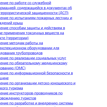
ение по работе со служебной
рмацией, содержащейся в документах об
террористической защищенности (ДСП)
ение по испытаниям пожарных лестниц и
ждений крыш
ение способам защиты и действиям в
ае применения токсичных веществ на
кте (территории)
ение методам работы на
инспекционном оборудовании для
едования трубопроводов
ение по реализации социальных услуг
ение по обязательному медицинскому
хованию (ОМС)
ение по информационной безопасности в
цине
ение по организации детско-юношеского и
ского туризма
ение инструкторов-проводников по
овождению туристов
ение по разработке и внедрению системы