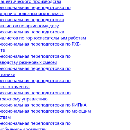
ацевтического производства
ессиональная переподготовка по
ащению полезных ископаемых
ессиональная переподготовка
иалистов по архивному делу
ессиональная переподготовка
иалистов по горноспасательным работам
ессиональная переподготовка по РХБ-
те
ессиональная переподготовка по
зводству резиновых смесей
ессиональная переподготовка по
технике
ессиональная переподготовка по
ролю качества
ессиональная переподготовка по
тражному управлению
ессиональная переподготовка по КИПиА
ессиональная переподготовка по моющим
ствам
ессиональная переподготовка по
мобильному хозяйству