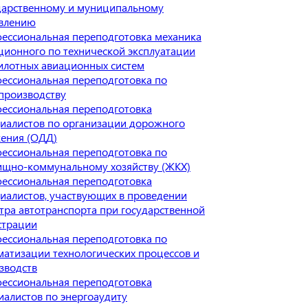
дарственному и муниципальному
влению
ессиональная переподготовка механика
ционного по технической эксплуатации
илотных авиационных систем
ессиональная переподготовка по
производству
ессиональная переподготовка
иалистов по организации дорожного
ения (ОДД)
ессиональная переподготовка по
щно-коммунальному хозяйству (ЖКХ)
ессиональная переподготовка
иалистов, участвующих в проведении
тра автотранспорта при государственной
страции
ессиональная переподготовка по
матизации технологических процессов и
зводств
ессиональная переподготовка
иалистов по энергоаудиту