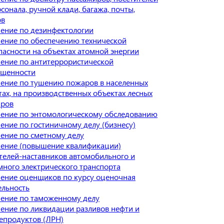
рсонала, ручной клади, багажа, почты,
ов
ение по дезинфектологии
ение по обеспечению технической
пасности на объектах атомной энергии
ение по антитеррористической
щенности
ение по тушению пожаров в населенных
тах, на производственных объектах лесных
ров
ение по энтомологическому обследованию
ение по гостиничному делу (бизнесу)
ение по сметному делу
ение (повышение квалификации)
телей-наставников автомобильного и
много электрического транспорта
ение оценщиков по курсу оценочная
ельность
ение по таможенному делу
ение по ликвидации разливов нефти и
епродуктов (ЛРН)