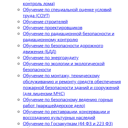
контроль лома)
Обучение по специальной оценке условий
труда (СОУТ)
Обучение строителей
Обучение проектировщиков
Обучение по радиационной безопасности и
радиационному контролю
Обучение по безопасности дорожного
движения (БДД)
Обучение по энергоаудиту
Обучение по экологии и экологической
безопасности
Обучение по монтажу, техническому
обслуживанию и ремонту средств обеспечения
пожарной безопасности зданий и сооружений
(для лицензии МЧС)
Обучение по безопасному ведению горных
работ (маркшейдерское дело)
Обучение по реставрации, консервации и
воссозданию культурных наследий
Обучение по Госзакупкам (44 ФЗ и 223 ФЗ)