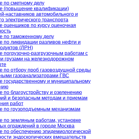
е по сметному делу
е (повышение квалификации)
ей-наставников автомобильного и
го электрического транспорта
е оценщиков по курсу оценочная
ность
е по таможенному делу
е по ликвидации разливов нефти и
одуктов (ЛРН)
е погрузочно-разгрузочным работам с
и грузами на железнодорожном
рте
е по отбору проб газовоздушной среды
ными газоанализаторами ГВС
е государственному и муниципальному
нию
е по благоустройству и озеленению
рий и безопасным методам и приемам
ния работ
е по грузоподъемным механизмам
е по земляным работам, установке
ых ограждений в городе Москва
е по обеспечению эпидемиологической
ности эндоскопических вмешательств