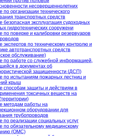
лений против половой
сновенности несовершеннолетних
е по организации технического
вания транспортных средств
е безопасная эксплуатация судоходных
вых гидротехнических сооружени
е по поверке и калибровки резервуаров
проводов
е экспертов по техническому контролю и
тике автотранспортных средств
еское обслуживание)
е по работе со служебной информацией,
щейся в документах об
рористической защищенности (ДСП)
е по испытаниям пожарных лестниц и
ний крыш
е способам защиты и действиям в
применения токсичных веществ на
(территории)
е методам работы на
пекционном оборудовании для
вания трубопроводов
е по реализации социальных услуг
е по обязательному медицинскому
анию (ОМС)