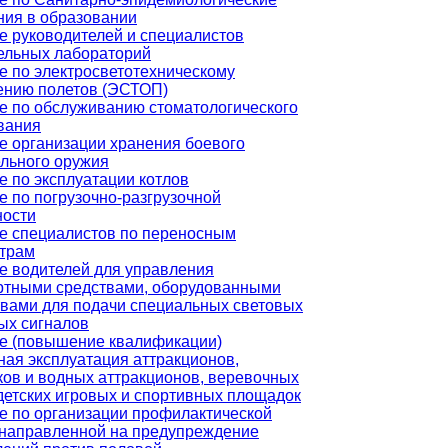
ния в образовании
е руководителей и специалистов
ельных лабораторий
е по электросветотехническому
ению полетов (ЭСТОП)
е по обслуживанию стоматологического
вания
е организации хранения боевого
ельного оружия
е по эксплуатации котлов
е по погрузочно-разгрузочной
ности
е специалистов по переносным
трам
е водителей для управления
ртными средствами, оборудованными
твами для подачи специальных световых
ых сигналов
е (повышение квалификации)
ная эксплуатация аттракционов,
ков и водных аттракционов, веревочных
 детских игровых и спортивных площадок
е по организации профилактической
 направленной на предупреждение