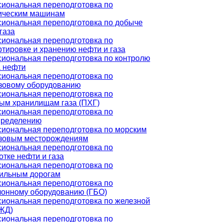
иональная переподготовка по
ическим машинам
иональная переподготовка по добыче
газа
иональная переподготовка по
ртировке и хранению нефти и газа
иональная переподготовка по контролю
а нефти
иональная переподготовка по
зовому оборудованию
иональная переподготовка по
ым хранилищам газа (ПХГ)
иональная переподготовка по
пределению
иональная переподготовка по морским
зовым месторождениям
иональная переподготовка по
тке нефти и газа
иональная переподготовка по
ильным дорогам
иональная переподготовка по
лонному оборудованию (ГБО)
иональная переподготовка по железной
(ЖД)
иональная переподготовка по