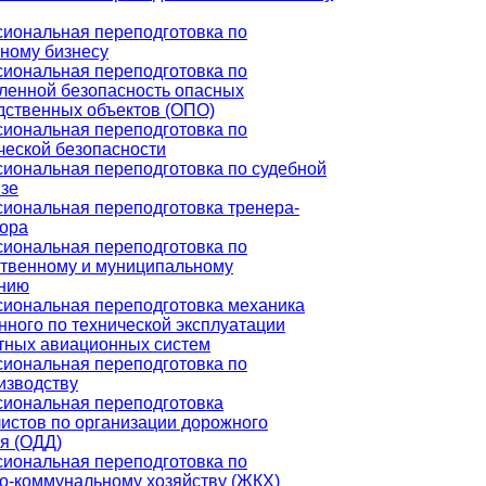
иональная переподготовка по
чному бизнесу
иональная переподготовка по
енной безопасность опасных
дственных объектов (ОПО)
иональная переподготовка по
ческой безопасности
иональная переподготовка по судебной
изе
иональная переподготовка тренера-
тора
иональная переподготовка по
ственному и муниципальному
нию
иональная переподготовка механика
нного по технической эксплуатации
тных авиационных систем
иональная переподготовка по
изводству
иональная переподготовка
истов по организации дорожного
я (ОДД)
иональная переподготовка по
-коммунальному хозяйству (ЖКХ)