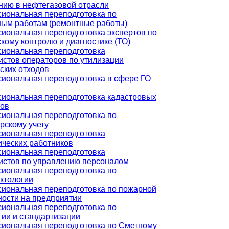
нию в нефтегазовой отрасли
иональная переподготовка по
ным работам (ремонтные работы)
иональная переподготовка экспертов по
кому контролю и диагностике (ТО)
иональная переподготовка
истов операторов по утилизации
ских отходов
иональная переподготовка в сфере ГО
иональная переподготовка кадастровых
ов
иональная переподготовка по
рскому учету
иональная переподготовка
ических работников
иональная переподготовка
истов по управлению персоналом
иональная переподготовка по
ктологии
иональная переподготовка по пожарной
ности на предприятии
иональная переподготовка по
гии и стандартизации
иональная переподготовка по Сметному