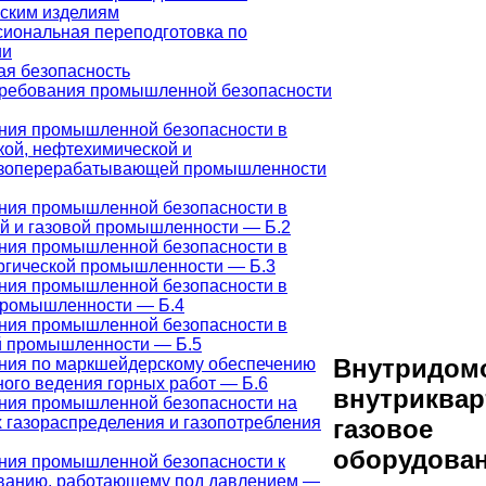
ским изделиям
иональная переподготовка по
ии
я безопасность
ребования промышленной безопасности
ния промышленной безопасности в
кой, нефтехимической и
зоперерабатывающей промышленности
ния промышленной безопасности в
й и газовой промышленности — Б.2
ния промышленной безопасности в
ргической промышленности — Б.3
ния промышленной безопасности в
промышленности — Б.4
ния промышленной безопасности в
й промышленности — Б.5
Внутридом
ния по маркшейдерскому обеспечению
ного ведения горных работ — Б.6
внутриквар
ния промышленной безопасности на
х газораспределения и газопотребления
газовое
оборудова
ния промышленной безопасности к
ванию, работающему под давлением —