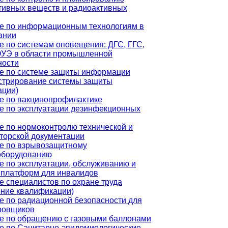
тивных веществ и радиоактивных
е по информационным технологиям в
ании
е по системам оповещения: ДГС, ГГС,
УЭ в области промышленной
ности
е по системе защиты информации
стрирование системы защиты
ции)
е по вакцинопрофилактике
е по эксплуатации дезинфекционных
е по нормоконтролю технической и
кторской документации
е по взрывозащитному
оборудованию
е по эксплуатации, обслуживанию и
 платформ для инвалидов
е специалистов по охране труда
ние квалификации)
е по радиационной безопасности для
ровщиков
е по обращению с газовыми баллонами
е по Санитарно-эпидемиологические