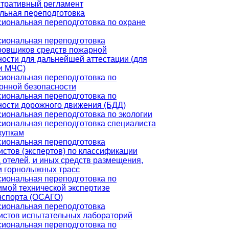
тративный регламент
ьная переподготовка
иональная переподготовка по охране
иональная переподготовка
ровщиков средств пожарной
ности для дальнейшей аттестации (для
и МЧС)
иональная переподготовка по
онной безопасности
иональная переподготовка по
ности дорожного движения (БДД)
иональная переподготовка по экологии
иональная переподготовка специалиста
купкам
иональная переподготовка
истов (экспертов) по классификации
 отелей, и иных средств размещения,
и горнолыжных трасс
иональная переподготовка по
имой технической экспертизе
нспорта (ОСАГО)
иональная переподготовка
истов испытательных лабораторий
иональная переподготовка по