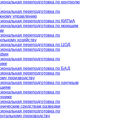
иональная переподготовка по контролю
а
иональная переподготовка по
жному управлению
иональная переподготовка по КИПиА
иональная переподготовка по моющим
ам
иональная переподготовка по
ильному хозяйству
иональная переподготовка по ЦОД
иональная переподготовка по
афии
иональная переподготовка по
нике
иональная переподготовка по БАД
иональная переподготовка по
ому производству
иональная переподготовка по научным
ациям
иональная переподготовка по
ехнике
иональная переподготовка по
хническим средствам разведки
иональная переподготовка по
ентальному производству