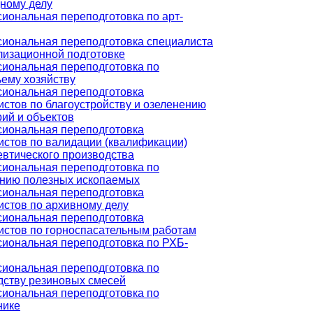
ному делу
иональная переподготовка по арт-
иональная переподготовка специалиста
лизационной подготовке
иональная переподготовка по
ьему хозяйству
иональная переподготовка
истов по благоустройству и озеленению
рий и объектов
иональная переподготовка
истов по валидации (квалификации)
втического производства
иональная переподготовка по
нию полезных ископаемых
иональная переподготовка
истов по архивному делу
иональная переподготовка
истов по горноспасательным работам
иональная переподготовка по РХБ-
иональная переподготовка по
дству резиновых смесей
иональная переподготовка по
нике