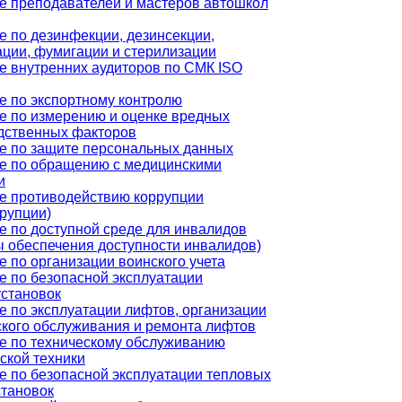
е преподавателей и мастеров автошкол
е по дезинфекции, дезинсекции,
ации, фумигации и стерилизации
е внутренних аудиторов по СМК ISO
е по экспортному контролю
е по измерению и оценке вредных
дственных факторов
е по защите персональных данных
е по обращению с медицинскими
и
е противодействию коррупции
ррупции)
е по доступной среде для инвалидов
ы обеспечения доступности инвалидов)
 по организации воинского учета
е по безопасной эксплуатации
установок
е по эксплуатации лифтов, организации
ского обслуживания и ремонта лифтов
е по техническому обслуживанию
ской техники
е по безопасной эксплуатации тепловых
становок