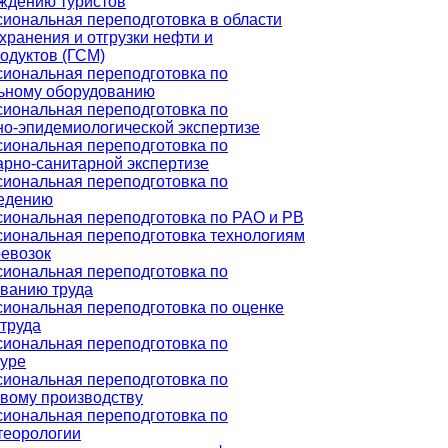
ждению туристов
иональная переподготовка в области
хранения и отгрузки нефти и
одуктов (ГСМ)
иональная переподготовка по
ьному оборудованию
иональная переподготовка по
но-эпидемиологической экспертизе
иональная переподготовка по
арно-санитарной экспертизе
иональная переподготовка по
едению
иональная переподготовка по РАО и РВ
иональная переподготовка технологиям
ревозок
иональная переподготовка по
ванию труда
иональная переподготовка по оценке
 труда
иональная переподготовка по
туре
иональная переподготовка по
вому производству
иональная переподготовка по
теорологии