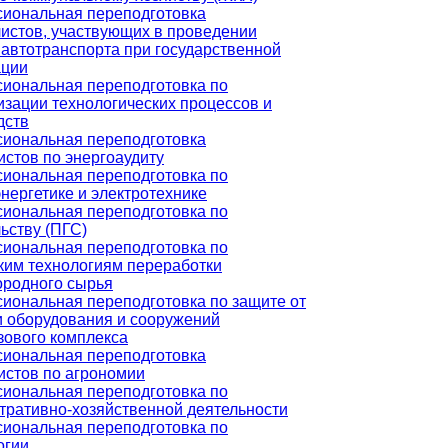
иональная переподготовка
истов, участвующих в проведении
 автотранспорта при государственной
ации
иональная переподготовка по
изации технологических процессов и
дств
иональная переподготовка
истов по энергоаудиту
иональная переподготовка по
нергетике и электротехнике
иональная переподготовка по
ьству (ПГС)
иональная переподготовка по
ким технологиям переработки
ородного сырья
иональная переподготовка по защите от
и оборудования и сооружений
зового комплекса
иональная переподготовка
истов по агрономии
иональная переподготовка по
тративно-хозяйственной деятельности
иональная переподготовка по
огии