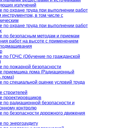
ующих излучений
е по охране труда при выполнении работ
 инструментом, в том числе с
ническим
е по охране труда при выполнении работ
х
е по безопасным методам и приемам
ния работ на высоте с применением
 подмащивания
р
е по ГОЧС (Обучение по гражданской
)
е по пожарной безопасности
е приемщика лома (Радиационный
ь лома)
е по специальной оценке условий труда
е строителей
е проектировщиков
е по радиационной безопасности и
онному контролю
е по безопасности дорожного движения
е по энергоаудиту