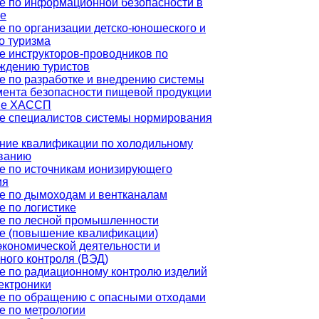
е по информационной безопасности в
е
е по организации детско-юношеского и
о туризма
е инструкторов-проводников по
ждению туристов
е по разработке и внедрению системы
ента безопасности пищевой продукции
ве ХАССП
е специалистов системы нормирования
ие квалификации по холодильному
ванию
е по источникам ионизирующего
ия
е по дымоходам и вентканалам
е по логистике
е по лесной промышленности
е (повышение квалификации)
кономической деятельности и
ного контроля (ВЭД)
е по радиационному контролю изделий
ектроники
е по обращению с опасными отходами
е по метрологии