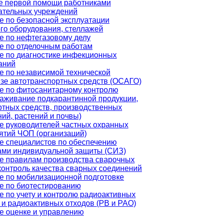
е первой помощи работниками
ательных учреждений
е по безопасной эксплуатации
ого оборудования, стеллажей
е по нефтегазовому делу
е по отделочным работам
е по диагностике инфекционных
аний
е по независимой технической
изе автотранспортных средств (ОСАГО)
е по фитосанитарному контролю
раживание подкарантинной продукции,
ртных средств, производственных
ий, растений и почвы)
е руководителей частных охранных
ятий ЧОП (организаций)
е специалистов по обеспечению
ами индивидуальной защиты (СИЗ)
е правилам производства сварочных
 контроль качества сварных соединений
е по мобилизационной подготовке
е по биотестированию
е по учету и контролю радиоактивных
 и радиоактивных отходов (РВ и РАО)
е оценке и управлению