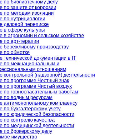
е по библиотечному делу
е по защите от коррозии
е по методам изоляции
е по нутрициологии
е деловой переписке
е в сфере культуры
е в агрономии и сельском хозяйстве
е по арт-терапии
е бережливому производству
е по обмотке
е технической документации в IT
е по межнациональным и
ессиональным отношениям
е контрольной (надзорной) деятельности
е по программе Честный знак
е по программе Чистый воздух
е по горноспасательным работам
е по водным ресурсам
е антимонопольному комплаенсу
 по бухгалтерскому учету
е по юридической безопасности
е по контролю качества
е по медицинской деятельности
е по брокерскому делу
мое имущество