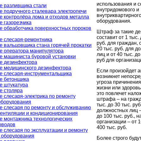
использования и 
е разливщика стали
внутридомового и
е подручного сталевара электропечи
внутриквартирного
е контролёра лома и отходов металла
оборудования.
е газорезчика
е обработчика поверхностных пороков
Штраф за такие д
составит от 1 тыс. 
е слесаря-ремонтника
руб. для граждан, о
е вальцовщика стана горячей прокатки
20 тыс. руб. для 
е оператора манипулятора
лиц и от 40 тыс. до
е машиниста буровой установки
руб для организац
е дезинфектора
е медицинского дезинфектора
Если произойдет а
е слесаря-инструментальщика
возникнет непоср
е бетонщика
угроза причинения
е штукатура
жизни или здоров
е столяра
это повлечет нало
е слесаря-электрика по ремонту
штрафа – на гражд
оборудования
тыс. до 30 тыс. руб
е слесаря по ремонту и обслуживанию
должностных лиц –
вентиляции и кондиционирования
до 100 тыс. руб., н
е монтажника технологических
организации – от 1
оводов
400 тыс. руб.
е слесаря по эксплуатации и ремонту
о оборудования
Более строго буду