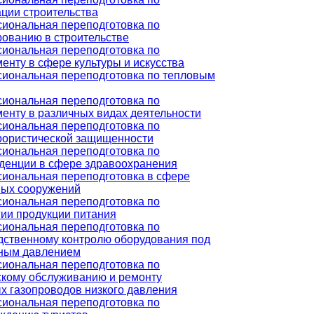
ации строительства
иональная переподготовка по
рованию в строительстве
иональная переподготовка по
енту в сфере культуры и искусства
иональная переподготовка по тепловым
иональная переподготовка по
енту в различных видах деятельности
иональная переподготовка по
рористической защищенности
иональная переподготовка по
денции в сфере здравоохранения
иональная переподготовка в сфере
ых сооружений
иональная переподготовка по
гии продукции питания
иональная переподготовка по
дственному контролю оборудования под
ным давлением
иональная переподготовка по
скому обслуживанию и ремонту
х газопроводов низкого давления
иональная переподготовка по