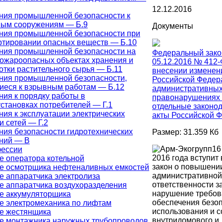
12.12.2016
ния промышленной безопасности к
ым сооружениям — Б.9
Документы
ния промышленной безопасности при
ртировании опасных веществ — Б.10
ния промышленной безопасности на
Федеральный зако
ожароопасных объектах хранения и
05.12.2016 № 412-
отки растительного сырья — Б.11
внесении изменен
ния промышленной безопасности,
Российской Федер
иеся к взрывным работам — Б.12
административны
ния к порядку работы в
правонарушениях
становках потребителей — Г.1
отдельные законо
ния к эксплуатации электрических
акты Российской 
и сетей — Г.2
ния безопасности гидротехнических
Размер: 31.359 Кб
ний — В
16
фессии
2016 года вступит 
е оператора котельной
закон о повышени
е осмотрщика нефтеналивных емкостей
административной
е аппаратчика электролиза
ответственности з
е аппаратчика воздухоразделения
нарушение требов
е аккумуляторщика
обеспечения безо
е электромеханика по лифтам
использования и 
е жестянщика
внутридомового и
е монтажника наружных трубопроводов