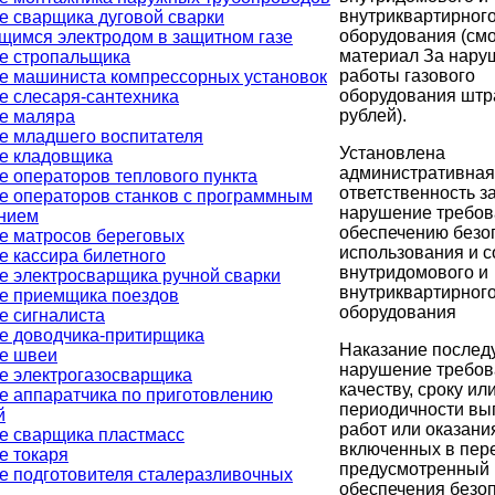
внутриквартирного
е сварщика дуговой сварки
оборудования (см
щимся электродом в защитном газе
материал За нару
е стропальщика
работы газового
е машиниста компрессорных установок
оборудования штр
е слесаря-сантехника
рублей).
е маляра
е младшего воспитателя
Установлена
е кладовщика
административная
е операторов теплового пункта
ответственность з
е операторов станков с программным
нарушение требов
нием
обеспечению безо
е матросов береговых
использования и 
е кассира билетного
внутридомового и
е электросварщика ручной сварки
внутриквартирного
е приемщика поездов
оборудования
е сигналиста
е доводчика-притирщика
Наказание последу
е швеи
нарушение требов
е электрогазосварщика
качеству, сроку ил
е аппаратчика по приготовлению
периодичности вы
й
работ или оказания
е сварщика пластмасс
включенных в пере
е токаря
предусмотренный
е подготовителя сталеразливочных
обеспечения безо