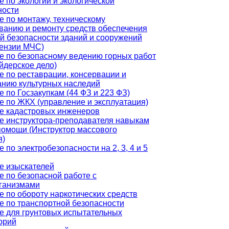
 по экологии и экологической
ности
е по монтажу, техническому
ванию и ремонту средств обеспечения
й безопасности зданий и сооружений
цензии МЧС)
е по безопасному ведению горных работ
йдерское дело)
е по реставрации, консервации и
анию культурных наследий
 по Госзакупкам (44 ФЗ и 223 ФЗ)
е по ЖКХ (управление и эксплуатация)
е кадастровых инженеров
е инструктора-преподавателя навыкам
помощи (Инструктор массового
я)
 по электробезопасности на 2, 3, 4 и 5
е изыскателей
е по безопасной работе с
ганизмами
е по обороту наркотических средств
е по транспортной безопасности
е для грунтовых испытательных
орий