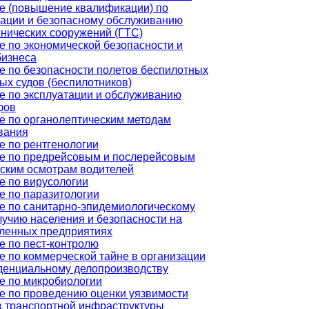
е (повышение квалификации) по
тации и безопасному обслуживанию
хнических сооружений (ГТС)
е по экономической безопасности и
бизнеса
е по безопасности полетов беспилотных
ых судов (беспилотников)
е по эксплуатации и обслуживанию
фов
е по органолептическим методам
вания
е по рентгенологии
е по предрейсовым и послерейсовым
ским осмотрам водителей
е по вирусологии
е по паразитологии
е по санитарно-эпидемиологическому
лучию населения и безопасности на
енных предприятиях
е по пест-контролю
е по коммерческой тайне в организации
денциальному делопроизводству
е по микробиологии
е по проведению оценки уязвимости
в транспортной инфраструктуры