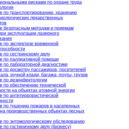
иональными рисками по охране труда
ология
е по транспортированию, хранению
иологических лекарственных
тов
е безопасным методам и приемам
при эксплуатации лазерного
вания
е по экспертизе временной
способности
е по сестринскому делу
е по паллиативной помощи
е по лабораторной диагностике
е по досмотру пассажиров, посетителей
ала, ручной клади, багажа, почты, грузов
е по дезинфектологии
е по обеспечению технической
ости на объектах атомной энергии
е по антитеррористической
ности
е по тушению пожаров в населенных
, на производственных объектах лесных
е по энтомологическому обследованию
 по гостиничному делу (бизнесу)