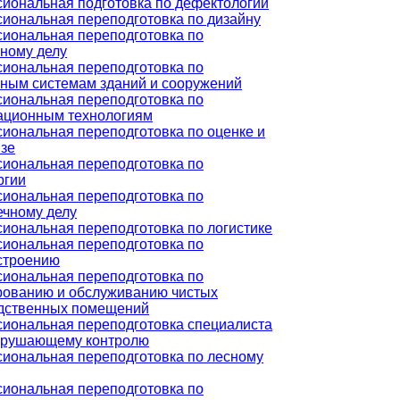
иональная подготовка по дефектологии
иональная переподготовка по дизайну
иональная переподготовка по
ному делу
иональная переподготовка по
ным системам зданий и сооружений
иональная переподготовка по
ционным технологиям
иональная переподготовка по оценке и
изе
иональная переподготовка по
ргии
иональная переподготовка по
ечному делу
иональная переподготовка по логистике
иональная переподготовка по
строению
иональная переподготовка по
рованию и обслуживанию чистых
дственных помещений
иональная переподготовка специалиста
зрушающему контролю
иональная переподготовка по лесному
иональная переподготовка по