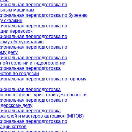
иональная переподготовка по
льным машинам
иональная переподготовка по бурению
ту скважин
иональная переподготовка по
ации перевозок
иональная переподготовка по
ному обслуживанию
иональная переподготовка по
ому делу
иональная переподготовка по
ной геологии и гидрогеологии
иональная переподготовка
истов по геодезии
иональная переподготовка по горному
иональная переподготовка
истов в сфере туристской деятельности
иональная переподготовка по
дерскому делу
иональная переподготовка
вателей и мастеров автошкол (МПОВ)
иональная переподготовка по
тации котлов
иональная переподготовка по