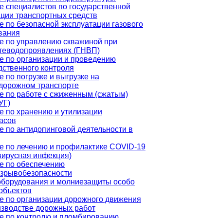
е специалистов по государственной
ации транспортных средств
е по безопасной эксплуатации газового
вания
е по управлению скважиной при
теводопроявлениях (ГНВП)
е по организации и проведению
дственного контроля
 по погрузке и выгрузке на
дорожном транспорте
е по работе с сжиженным (сжатым)
УГ)
е по хранению и утилизации
асов
е по антидопинговой деятельности в
е по лечению и профилактике COVID-19
вирусная инфекция)
е по обеспечению
зрывобезопасности
оборудования и молниезащиты особо
объектов
е по организации дорожного движения
изводстве дорожных работ
е по контролю и пломбированию