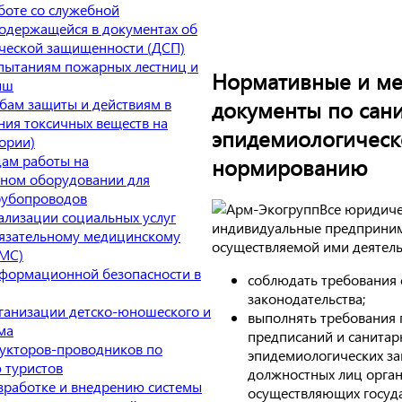
боте со служебной
одержащейся в документах об
ческой защищенности (ДСП)
пытаниям пожарных лестниц и
Нормативные и ме
ыш
бам защиты и действиям в
документы по сан
ния токсичных веществ на
эпидемиологичес
ории)
ам работы на
нормированию
ном оборудовании для
рубопроводов
Все юридиче
ализации социальных услуг
индивидуальные предприним
язательному медицинскому
осуществляемой ими деятель
ОМС)
формационной безопасности в
соблюдать требования 
законодательства;
ганизации детско-юношеского и
выполнять требования 
ма
предписаний и санитар
укторов-проводников по
эпидемиологических з
 туристов
должностных лиц орган
зработке и внедрению системы
осуществляющих госуд