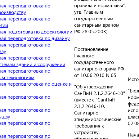
правила и нормативы",
ая переподготовка по
утв. Главным
оизводству
государственным
ая переподготовка по
санитарным врачом
огии
РФ 28.05.2003)
ая подготовка по дефектологии
ая переподготовка по дизайну
ая переподготовка по
Постановление
елу
Главного
ая переподготовка по
государственного
темам зданий и сооружений
санитарного врача РФ
ая переподготовка по
от 10.06.2010 N 65
м технологиям
Исто
ая переподготовка по оценке и
"Об утверждении
"Бюл
СанПиН 2.1.2.2646-10"
ая переподготовка по
норм
(вместе с "СанПиН
феде
2.1.2.2646-10.
ая переподготовка по
испо
Санитарно-
делу
власт
эпидемиологические
ая переподготовка по
02.0
требования к
устройству,
Нача
ая переподготовка по
оборудованию,