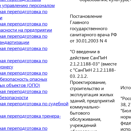
о управлению персоналом
ая переподготовка по
Постановление
и
Главного
ая переподготовка по
государственного
асности на предприятии
санитарного врача РФ
ая переподготовка по
от 30.01.2003 N 4
тандартизации
ая переподготовка по
"О введении в
действие СанПиН
ая переподготовка по
2.1.2.1188-03" (вместе
изнесу
с "СанПиН 2.1.2.1188-
ая переподготовка по
03. 2.1.2.
безопасность опасных
Проектирование,
ых объектов (ОПО)
Исто
строительство и
ая переподготовка по
эксплуатация жилых
безопасности
"Рос
зданий, предприятий
ая переподготовка по судебной
38, 2
коммунально-
"Бюл
бытового
ая переподготовка тренера-
норм
обслуживания,
феде
учреждений
ая переподготовка по
испо