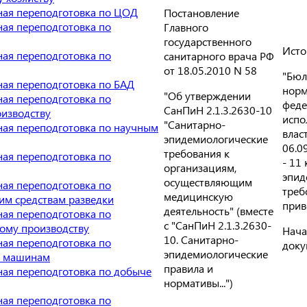
ая переподготовка по ЦОД
Постановление
ая переподготовка по
Главного
государственного
Исто
ая переподготовка по
санитарного врача РФ
от 18.05.2010 N 58
"Бюл
ая переподготовка по БАД
норм
"Об утверждении
ая переподготовка по
феде
СанПиН 2.1.3.2630-10
изводству
испо
"Санитарно-
ая переподготовка по научным
власт
эпидемиологические
06.09
требования к
ая переподготовка по
- 11
организациям,
эпид
осуществляющим
ая переподготовка по
треб
медицинскую
им средствам разведки
прив
деятельность" (вместе
ая переподготовка по
с "СанПиН 2.1.3.2630-
ому производству
Нача
10. Санитарно-
ая переподготовка по
доку
эпидемиологические
м машинам
правила и
ая переподготовка по добыче
нормативы...")
ая переподготовка по