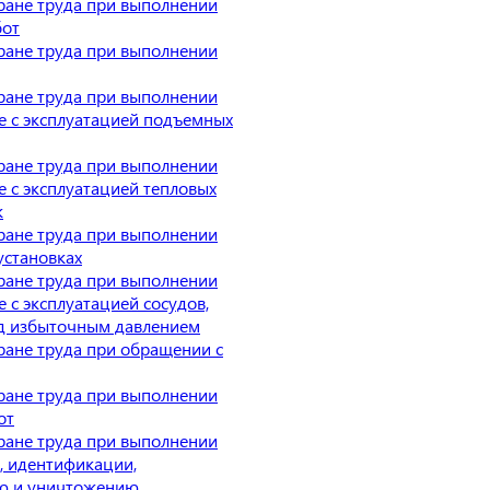
ране труда при выполнении
бот
ране труда при выполнении
ране труда при выполнении
ые с эксплуатацией подъемных
ране труда при выполнении
е с эксплуатацией тепловых
к
ране труда при выполнении
установках
ране труда при выполнении
е с эксплуатацией сосудов,
д избыточным давлением
ране труда при обращении с
ране труда при выполнении
от
ране труда при выполнении
, идентификации,
ю и уничтожению