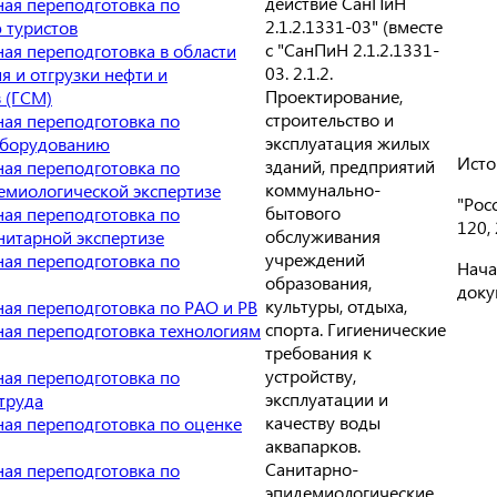
действие СанПиН
ая переподготовка по
2.1.2.1331-03" (вместе
 туристов
с "СанПиН 2.1.2.1331-
ая переподготовка в области
03. 2.1.2.
я и отгрузки нефти и
Проектирование,
 (ГСМ)
строительство и
ая переподготовка по
эксплуатация жилых
оборудованию
Исто
зданий, предприятий
ая переподготовка по
коммунально-
емиологической экспертизе
"Рос
бытового
ая переподготовка по
120,
обслуживания
нитарной экспертизе
учреждений
ая переподготовка по
Нача
образования,
доку
культуры, отдыха,
ая переподготовка по РАО и РВ
спорта. Гигиенические
ая переподготовка технологиям
требования к
устройству,
ая переподготовка по
эксплуатации и
труда
качеству воды
ая переподготовка по оценке
аквапарков.
Санитарно-
ая переподготовка по
эпидемиологические