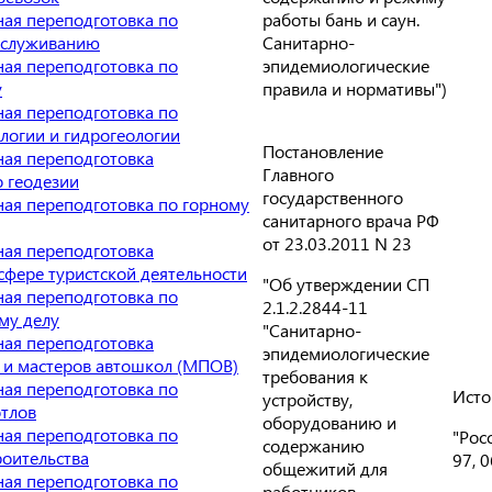
работы бань и саун.
ая переподготовка по
Санитарно-
бслуживанию
эпидемиологические
ая переподготовка по
правила и нормативы")
у
ая переподготовка по
логии и гидрогеологии
Постановление
ая переподготовка
Главного
о геодезии
государственного
ая переподготовка по горному
санитарного врача РФ
от 23.03.2011 N 23
ая переподготовка
сфере туристской деятельности
"Об утверждении СП
ая переподготовка по
2.1.2.2844-11
му делу
"Санитарно-
ая переподготовка
эпидемиологические
 и мастеров автошкол (МПОВ)
требования к
ая переподготовка по
Исто
устройству,
отлов
оборудованию и
ая переподготовка по
"Рос
содержанию
роительства
97, 
общежитий для
ая переподготовка по
работников