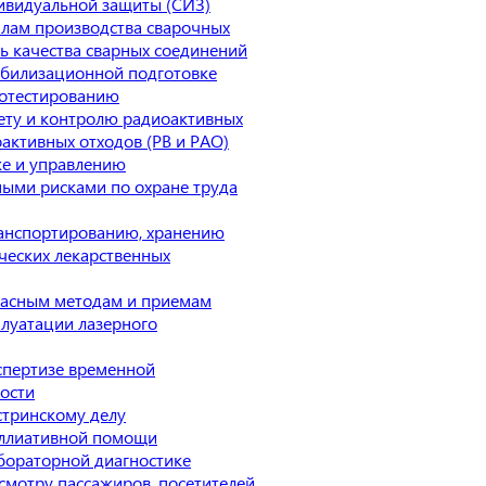
ивидуальной защиты (СИЗ)
лам производства сварочных
ь качества сварных соединений
билизационной подготовке
иотестированию
ету и контролю радиоактивных
активных отходов (РВ и РАО)
е и управлению
ыми рисками по охране труда
анспортированию, хранению
еских лекарственных
пасным методам и приемам
плуатации лазерного
спертизе временной
ости
стринскому делу
аллиативной помощи
бораторной диагностике
смотру пассажиров, посетителей