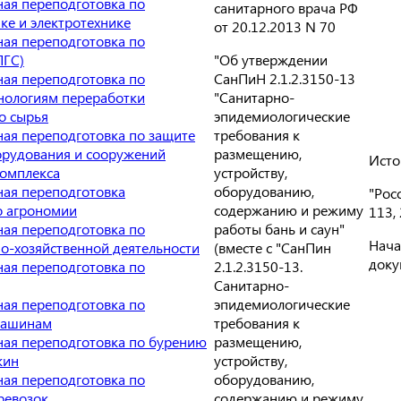
ая переподготовка по
санитарного врача РФ
ке и электротехнике
от 20.12.2013 N 70
ая переподготовка по
"Об утверждении
ПГС)
СанПиН 2.1.2.3150-13
ая переподготовка по
"Санитарно-
нологиям переработки
эпидемиологические
о сырья
требования к
ая переподготовка по защите
размещению,
орудования и сооружений
Исто
устройству,
комплекса
оборудованию,
ая переподготовка
"Рос
содержанию и режиму
о агрономии
113,
работы бань и саун"
ая переподготовка по
Нача
(вместе с "СанПин
о-хозяйственной деятельности
доку
2.1.2.3150-13.
ая переподготовка по
Санитарно-
эпидемиологические
ая переподготовка по
требования к
машинам
размещению,
ая переподготовка по бурению
устройству,
жин
оборудованию,
ая переподготовка по
содержанию и режиму
ревозок