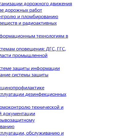
ганизации дорожного движения
ве дорожных работ
онтролю и пломбированию
веществ и радиоактивных
нформационным технологиям в
стемам оповещения: ДГС, ГГС,
бласти промышленной
истеме защиты информации
ание системы защиты
акцинопрофилактике
сплуатации дезинфекционных
рмоконтролю технической и
й документации
зрывозащитному
ованию
сплуатации, обслуживанию и