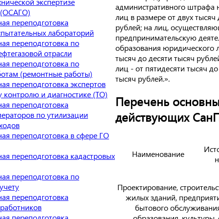
хнической экспертизе
административного штрафа 
 (ОСАГО)
лиц в размере от двух тысяч 
ая переподготовка
рублей; на лиц, осуществля
спытательных лабораторий
предпринимательскую деяте
ая переподготовка по
образования юридического ли
ефтегазовой отрасли
тысяч до десяти тысяч рубле
ая переподготовка по
лиц - от пятидесяти тысяч д
отам (ремонтные работы)
тысяч рублей.».
ая переподготовка экспертов
 контролю и диагностике (ТО)
Перечень основны
ая переподготовка
действующих Сан
ператоров по утилизации
ходов
ая переподготовка в сфере ГО
Ист
Наименование
ая переподготовка кадастровых
н
ая переподготовка по
учету
Проектирование, строительс
ая переподготовка
жилых зданий, предприят
 работников
бытового обслуживани
ая переподготовка
образования, культуры, 