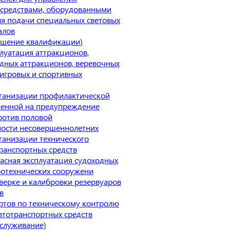
средствами, оборудованными
ля подачи специальных световых
алов
ышение квалификации)
луатация аттракционов,
одных аттракционов, веревочных
 игровых и спортивных
ганизации профилактической
ленной на предупреждение
ротив половой
ости несовершеннолетних
ганизации технического
ранспортных средств
асная эксплуатация судоходных
ротехнических сооружени
верке и калибровки резервуаров
в
ртов по техническому контролю
втотранспортных средств
бслуживание)