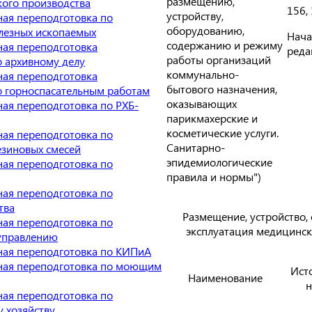
размещению,
ого производства
156, 
устройству,
ая переподготовка по
оборудованию,
лезных ископаемых
Нача
содержанию и режиму
ая переподготовка
реда
работы организаций
о архивному делу
коммунально-
ая переподготовка
бытового назначения,
о горноспасательным работам
оказывающих
ая переподготовка по РХБ-
парикмахерские и
косметические услуги.
ая переподготовка по
Санитарно-
езиновых смесей
эпидемиологические
ая переподготовка по
правила и нормы")
ая переподготовка по
тва
Размещение, устройство,
ая переподготовка по
эксплуатация медицинс
управлению
ая переподготовка по КИПиА
ная переподготовка по моющим
Ист
Наименование
н
ая переподготовка по
 хозяйству