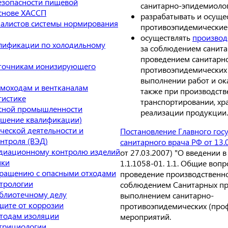
езопасности пищевой
санитарно-эпидемиолог
снове ХАССП
разрабатывать и осуще
алистов системы нормирования
противоэпидемические
осуществлять
производ
лификации по холодильному
за соблюдением санита
проведением санитарн
сточникам ионизирующего
противоэпидемических
выполнении работ и ока
моходам и вентканалам
также при производств
гистике
транспортировании, хр
есной промышленности
реализации продукции.
ышение квалификации)
еской деятельности и
Постановление Главного гос
нтроля (ВЭД)
санитарного врача РФ от 13.
диационному контролю изделий
от 27.03.2007) "О введении в
ики
1.1.1058-01. 1.1. Общие воп
бращению с опасными отходами
проведение производственно
трологии
соблюдением Санитарных пр
блиотечному делу
выполнением санитарно-
щите от коррозии
противоэпидемических (про
тодам изоляции
мероприятий.
трициологии