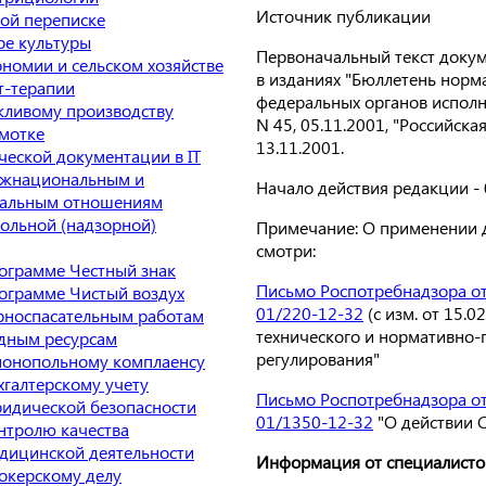
Источник публикации
ой переписке
ре культуры
Первоначальный текст доку
ономии и сельском хозяйстве
в изданиях "Бюллетень норм
т-терапии
федеральных органов исполн
ливому производству
N 45, 05.11.2001, "Российская
мотке
13.11.2001.
ческой документации в IT
ежнациональным и
Начало действия редакции - 
альным отношениям
ольной (надзорной)
Примечание: О применении 
смотри:
ограмме Честный знак
Письмо Роспотребнадзора от
ограмме Чистый воздух
01/220-12-32
(с изм. от 15.0
рноспасательным работам
технического и нормативно-
дным ресурсам
регулирования"
монопольному комплаенсу
хгалтерскому учету
Письмо Роспотребнадзора от
идической безопасности
01/1350-12-32
"О действии С
нтролю качества
дицинской деятельности
Информация от специалисто
окерскому делу