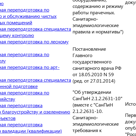
доку
ию
содержанию и режиму
ая переподготовка по
работы прачечных.
ю и обслуживанию чистых
Санитарно-
ных помещений
эпидемиологические
ая переподготовка специалиста
правила и нормативы")
щему контролю
ая переподготовка по лесному
Постановление
ая переподготовка по
Главного
елу
государственного
ая переподготовка по арт-
санитарного врача РФ
от 18.05.2010 N 59
ая переподготовка специалиста
(ред. от 27.01.2014)
нной подготовке
"Об утверждении
ая переподготовка по
СанПиН 2.1.2.2631-10"
зяйству
Исто
(вместе с "СанПиН
ая переподготовка
2.1.2.2631-10.
о благоустройству и озеленению
Перв
Санитарно-
бъектов
доку
эпидемиологические
ая переподготовка
опуб
требования к
о валидации (квалификации)
"Рос