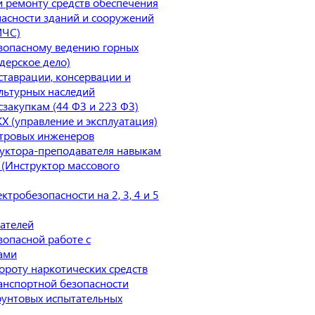
 ремонту средств обеспечения
асности зданий и сооружений
МЧС)
зопасному ведению горных
дерское дело)
ставрации, консервации и
льтурных наследий
сзакупкам (44 ФЗ и 223 ФЗ)
Х (управление и эксплуатация)
тровых инженеров
уктора-преподавателя навыкам
(Инструктор массового
ктробезопасности на 2, 3, 4 и 5
ателей
зопасной работе с
ами
ороту наркотических средств
анспортной безопасности
рунтовых испытательных