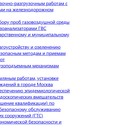
зочно-разгрузочным работам с
ами на железнодорожном
бору проб газовоздушной среды
зоанализаторами ГВС
арственному и муниципальному
агоустройству и озеленению
езопасным методам и приемам
от
рузоподъемным механизмам
мляным работам, установке
ждений в городе Москва
еспечению эпидемиологической
ндоскопических вмешательств
шение квалификации) по
 безопасному обслуживанию
их сооружений (ГТС)
ономической безопасности и