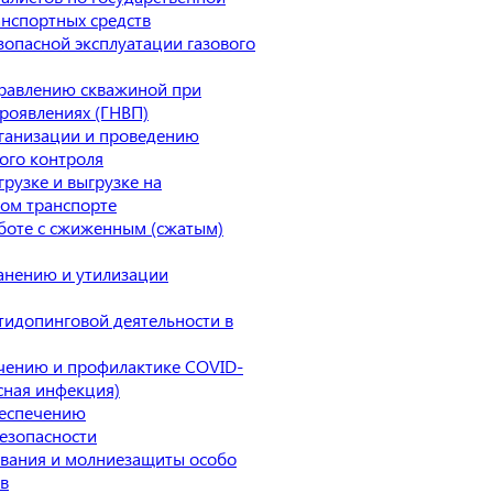
анспортных средств
зопасной эксплуатации газового
равлению скважиной при
роявлениях (ГНВП)
ганизации и проведению
ого контроля
рузке и выгрузке на
ом транспорте
боте с сжиженным (сжатым)
анению и утилизации
тидопинговой деятельности в
чению и профилактике COVID-
сная инфекция)
беспечению
езопасности
вания и молниезащиты особо
в