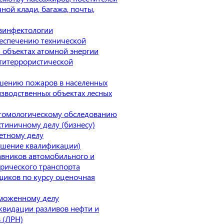
чной клади, багажа, почты,
зинфектологии
еспечению технической
а объектах атомной энергии
титеррористической
шению пожаров в населенных
изводственных объектах лесных
томологическому обследованию
стиничному делу (бизнесу)
етному делу
ышение квалификации)
авников автомобильного и
трического транспорта
иков по курсу оценочная
моженному делу
квидации разливов нефти и
 (ЛРН)