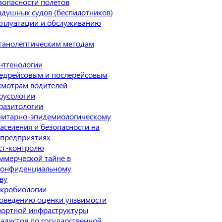
зопасности полетов
здушных судов (беспилотников)
сплуатации и обслуживанию
ганолептическим методам
нтгенологии
едрейсовым и послерейсовым
смотрам водителей
русологии
разитологии
нитарно-эпидемиологическому
аселения и безопасности на
предприятиях
ст-контролю
ммерческой тайне в
 конфиденциальному
ву
икробиологии
оведению оценки уязвимости
портной инфраструктуры
алистов по государственной