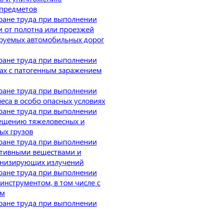
 предметов
ране труда при выполнении
и от полотна или проезжей
ируемых автомобильных дорог
ране труда при выполнении
ках с патогенным заражением
ране труда при выполнении
леса в особо опасных условиях
ране труда при выполнении
ещению тяжеловесных и
ых грузов
ране труда при выполнении
ктивными веществами и
онизирующих излучений
ране труда при выполнении
инструментом, в том числе с
им
ране труда при выполнении