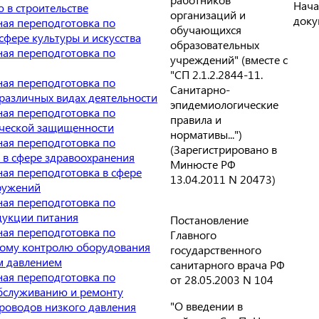
Нача
 в строительстве
организаций и
доку
ая переподготовка по
обучающихся
сфере культуры и искусства
образовательных
ая переподготовка по
учреждений" (вместе с
"СП 2.1.2.2844-11.
ая переподготовка по
Санитарно-
различных видах деятельности
эпидемиологические
ая переподготовка по
правила и
ческой защищенности
нормативы...")
ая переподготовка по
(Зарегистрировано в
в сфере здравоохранения
Минюсте РФ
ая переподготовка в сфере
13.04.2011 N 20473)
ружений
ая переподготовка по
дукции питания
Постановление
ая переподготовка по
Главного
ному контролю оборудования
государственного
м давлением
санитарного врача РФ
ая переподготовка по
от 28.05.2003 N 104
бслуживанию и ремонту
"О введении в
роводов низкого давления