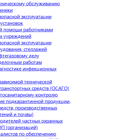
хническому обслуживанию
хники
зопасной эксплуатации
оустановок
ой помощи работниками
х учреждений
зопасной эксплуатации
рудования, стеллажей
фтегазовому делу
тделочным работам
агностике инфекционных
зависимой технической
отранспортных средств (ОСАГО)
итосанитарному контролю
ие подкарантинной продукции,
редств, производственных
тений и почвы)
одителей частных охранных
П (организаций)
алистов по обеспечению