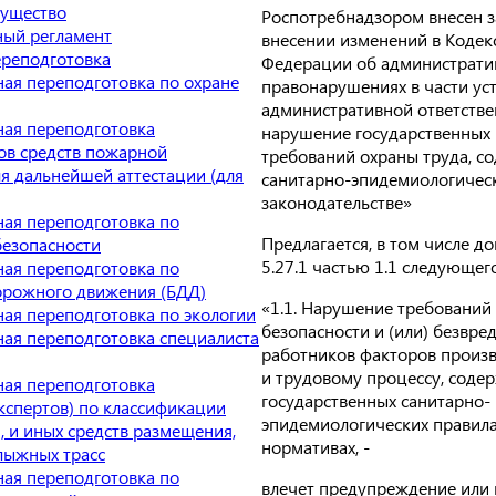
ущество
Роспотребнадзором внесен 
ый регламент
внесении изменений в Кодек
ереподготовка
Федерации об администрати
ая переподготовка по охране
правонарушениях в части ус
административной ответстве
ая переподготовка
нарушение государственных
в средств пожарной
требований охраны труда, с
я дальнейшей аттестации (для
санитарно-эпидемиологичес
законодательстве»
ая переподготовка по
Предлагается, в том числе д
езопасности
5.27.1 частью 1.1 следующег
ая переподготовка по
орожного движения (БДД)
«1.1. Нарушение требований
ая переподготовка по экологии
безопасности и (или) безвре
ая переподготовка специалиста
работников факторов произ
и трудовому процессу, соде
ая переподготовка
государственных санитарно-
кспертов) по классификации
эпидемиологических правила
, и иных средств размещения,
нормативах, -
лыжных трасс
ая переподготовка по
влечет предупреждение или