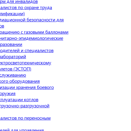
рм для инвалидов
алистов по охране труда
алификации)
диационной безопасности для
ов
ращению с газовыми баллонами
нитарно-эпидемиологические
бразовании
одителей и специалистов
лабораторий
ектросветотехническому
летов (ЭСТОП)
бслуживанию
кого оборудования
изации хранения боевого
 оружия
сплуатации котлов
грузочно-разгрузочной
алистов по переносным
елей для управления