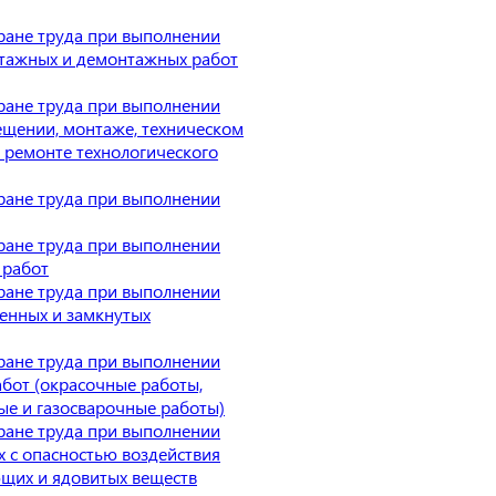
ране труда при выполнении
тажных и демонтажных работ
ране труда при выполнении
ещении, монтаже, техническом
 ремонте технологического
ране труда при выполнении
ране труда при выполнении
 работ
ране труда при выполнении
ченных и замкнутых
ране труда при выполнении
абот (окрасочные работы,
ые и газосварочные работы)
ране труда при выполнении
х с опасностью воздействия
щих и ядовитых веществ