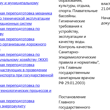
образования,
му и муниципальному
власт
культуры, отдыха,
21.0
спорта. Плавательные
ая переподготовка механика
бассейны.
Нача
о технической эксплуатации
Гигиенические
доку
иационных систем
требования к
ая переподготовка по
устройству,
ву
эксплуатации и
ая переподготовка
качеству воды.
о организации дорожного
Контроль качества.
)
Санитарно-
ая переподготовка по
эпидемиологические
нальному хозяйству (ЖКХ)
правила и нормативы",
ая переподготовка
утв. Главным
участвующих в проведении
государственным
анспорта при государственной
санитарным врачом
РФ 29.01.2003)
ая переподготовка по
технологических процессов и
Постановление
ая переподготовка
Главного
о энергоаудиту
государственного