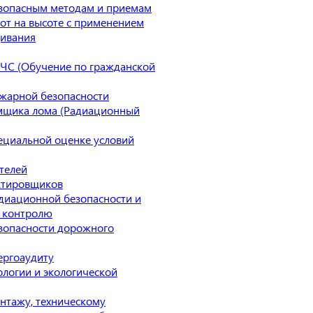
зопасным методам и приемам
от на высоте с применением
щивания
ЧС (Обучение по гражданской
жарной безопасности
мщика лома (Радиационный
ециальной оценке условий
телей
ктировщиков
диационной безопасности и
 контролю
зопасности дорожного
ергоаудиту
ологии и экологической
нтажу, техническому